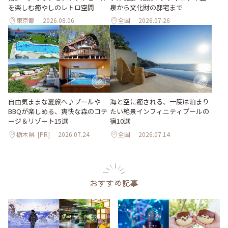
を楽しむ癒やしのレトロ空間
泉から文化財の邸宅まで
東京都
2026.08.06
全国
2026.07.26
自由気ままな夏旅へ♪プールや
海と空に癒される、一度は泊まり
BBQが楽しめる、爽快な森のコテ
たい絶景インフィニティプールの
ージ＆リゾート15選
宿10選
栃木県
[PR]
2026.07.24
全国
2026.07.14
おすすめ記事