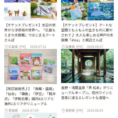
【チケットプレゼント】水辺の世
【チケットプレゼント】アートな
界から浮世絵の世界へ。「広島も
空間ともふもふの生きものに癒や
とまち水族館」ではじまるアート
されて♪ 大人も楽しめる神戸の水
さんぽ
族館「átoa」と周辺さんぽ
広島県
[PR]
2026.07.31
兵庫県
[PR]
2026.08.07
長野・浅間温泉「界 松本」がリニ
【改訂版発売♪】「角館・盛岡」
ューアルオープン。信州ワインと
「仙台」「鎌倉」「伊豆」「軽井
音楽に浸るエレガントな湯宿へ
沢」「伊勢志摩」国内6エリアと
海外1エリアがリニューアル
宮城県
2026.07.09
長野県
[PR]
2026.08.05