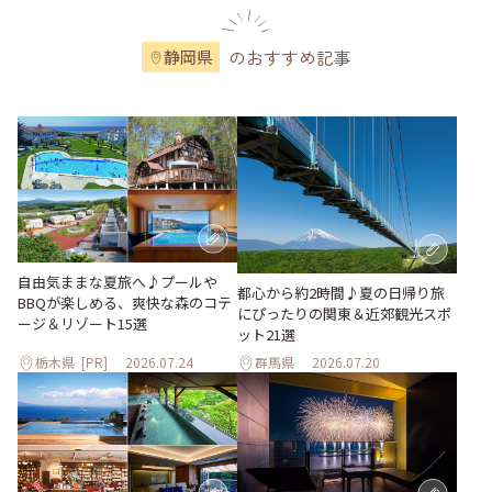
のおすすめ記事
静岡県
自由気ままな夏旅へ♪プールや
都心から約2時間♪夏の日帰り旅
BBQが楽しめる、爽快な森のコテ
にぴったりの関東＆近郊観光スポ
ージ＆リゾート15選
ット21選
栃木県
[PR]
2026.07.24
群馬県
2026.07.20