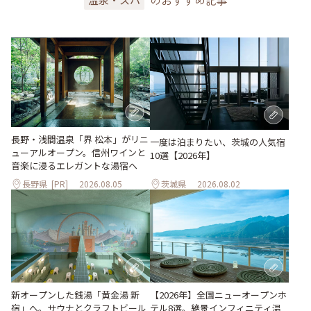
長野・浅間温泉「界 松本」がリニ
一度は泊まりたい、茨城の人気宿
ューアルオープン。信州ワインと
10選【2026年】
音楽に浸るエレガントな湯宿へ
長野県
[PR]
2026.08.05
茨城県
2026.08.02
新オープンした銭湯「黄金湯 新
【2026年】全国ニューオープンホ
宿」へ。サウナとクラフトビール
テル8選。絶景インフィニティ温