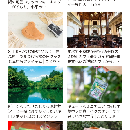
類の可愛いワッペンキーホルダ
ィー専門店「TYNK
ーがずらり。小平市
Kabutocho」 | ことりっぷ
「Kimamaya T&K」 | ことりっ
ぷ
8月10日だけの限定品も♪「豊
すべて東京駅から徒歩5分以内
島屋」で見つける鳩の日グッズ
♪駅近カフェ最新ガイド6選~重
と本店限定アイテム | ことりっ
要文化財の洋館カフェから、改
ぷ
札すぐのレトロ喫茶まで~ | こと
りっぷ
新しくなった「ことりっぷ軽井
キュートなミニチュアに思わず
沢」と一緒におでかけしたい注
夢中♪鎌倉「イクスタン」で出
目スポット13選【スタンプラリ
会う小さな世界 | ことりっぷ
ー開催中】 | ことりっぷ