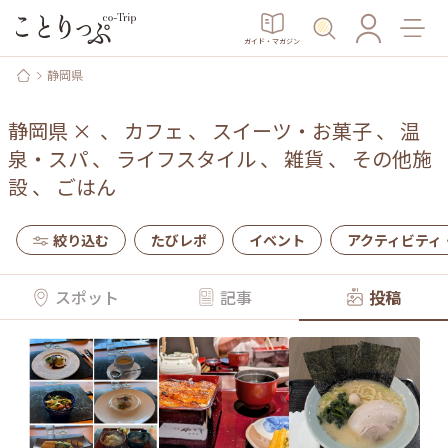
ガイド・マガジン
静岡県
静岡県
×
、
カフェ
、
スイーツ・お菓子
、
温
泉・スパ
、
ライフスタイル
、
雑貨
、
その他施
設
、
ごはん
絞り込む
たびレポ
イベント
アクティビティ
スポット
記事
投稿