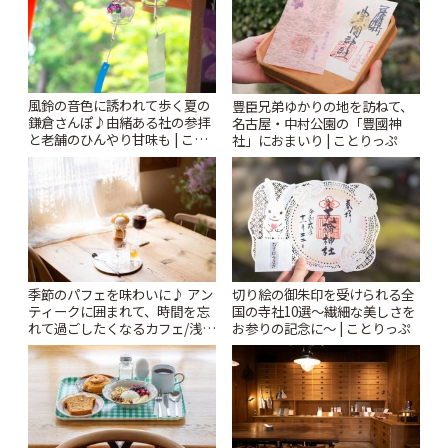
風鈴の音色に誘われて歩く夏の
豊臣兄弟ゆかりの地を訪ねて、
鎌倉さんぽ♪由緒ある社の参拝
名古屋・中村公園の「豊國神
と老舗のひんやり甘味も | こと
社」におまいり | ことりっぷ
りっぷ
季節のパフェを味わいに♪ アン
切り絵の御朱印を受けられる全
ティークに囲まれて、時間を忘
国の寺社10選〜繊細な美しさを
れて過ごしたくなるカフェ/浅草
お参りの記念に〜 | ことりっぷ
「annorum cafe」 | ことりっぷ