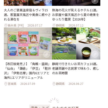
大人のご褒美温泉宿＆ヴィラ15
熱海の花火が見えるホテル11選。
選。客室露天風呂や美食に癒やさ
お部屋や露天風呂から夏の絶景を
れる滞在を
ゆったり鑑賞【2026年】
栃木県
[PR]
2026.07.17
静岡県
2026.07.12
【改訂版発売♪】「角館・盛岡」
静岡で行きたいお茶カフェ10選。
「仙台」「鎌倉」「伊豆」「軽井
老舗茶舗や古民家で味わう、癒し
沢」「伊勢志摩」国内6エリアと
のお茶時間
海外1エリアがリニューアル
宮城県
2026.07.09
静岡県
2026.06.27
のおすすめ記事
温泉・スパ