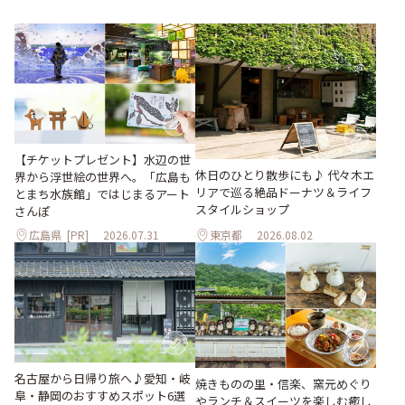
【チケットプレゼント】水辺の世
休日のひとり散歩にも♪ 代々木エ
界から浮世絵の世界へ。「広島も
リアで巡る絶品ドーナツ＆ライフ
とまち水族館」ではじまるアート
スタイルショップ
さんぽ
広島県
[PR]
2026.07.31
東京都
2026.08.02
名古屋から日帰り旅へ♪愛知・岐
焼きものの里・信楽、窯元めぐり
阜・静岡のおすすめスポット6選
やランチ＆スイーツを楽しむ癒し