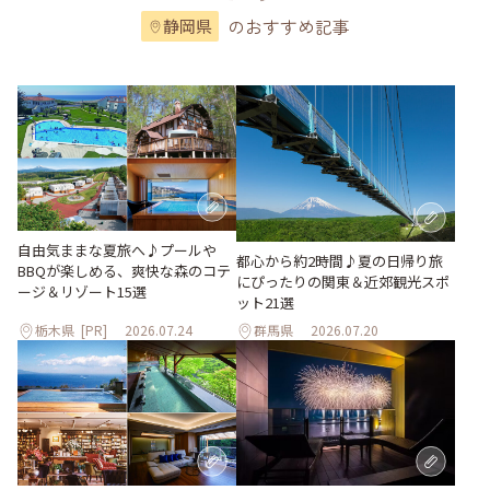
のおすすめ記事
静岡県
自由気ままな夏旅へ♪プールや
都心から約2時間♪夏の日帰り旅
BBQが楽しめる、爽快な森のコテ
にぴったりの関東＆近郊観光スポ
ージ＆リゾート15選
ット21選
栃木県
[PR]
2026.07.24
群馬県
2026.07.20