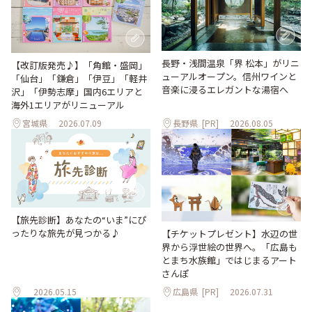
長野・浅間温泉「界 松本」がリニ
【改訂版発売♪】「角館・盛岡」
ューアルオープン。信州ワインと
「仙台」「鎌倉」「伊豆」「軽井
音楽に浸るエレガントな湯宿へ
沢」「伊勢志摩」国内6エリアと
海外1エリアがリニューアル
宮城県
2026.07.09
長野県
[PR]
2026.08.05
【旅先診断】あなたの“いま”にぴ
ったりな旅先が見つかる♪
【チケットプレゼント】水辺の世
界から浮世絵の世界へ。「広島も
とまち水族館」ではじまるアート
さんぽ
2026.05.15
広島県
[PR]
2026.07.31