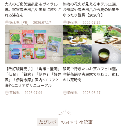
大人のご褒美温泉宿＆ヴィラ15
熱海の花火が見えるホテル11選。
選。客室露天風呂や美食に癒やさ
お部屋や露天風呂から夏の絶景を
れる滞在を
ゆったり鑑賞【2026年】
栃木県
[PR]
2026.07.17
静岡県
2026.07.12
【改訂版発売♪】「角館・盛岡」
静岡で行きたいお茶カフェ10選。
「仙台」「鎌倉」「伊豆」「軽井
老舗茶舗や古民家で味わう、癒し
沢」「伊勢志摩」国内6エリアと
のお茶時間
海外1エリアがリニューアル
宮城県
2026.07.09
静岡県
2026.06.27
のおすすめ記事
たびレポ