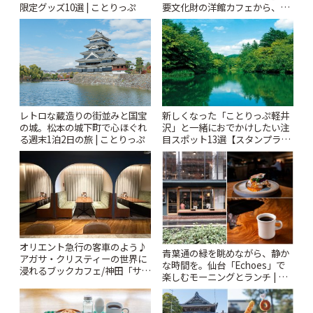
限定グッズ10選 | ことりっぷ
要文化財の洋館カフェから、改
札すぐのレトロ喫茶まで~ | こと
りっぷ
レトロな蔵造りの街並みと国宝
新しくなった「ことりっぷ軽井
の城。松本の城下町で心ほぐれ
沢」と一緒におでかけしたい注
る週末1泊2日の旅 | ことりっぷ
目スポット13選【スタンプラリ
ー開催中】 | ことりっぷ
オリエント急行の客車のよう♪
青葉通の緑を眺めながら、静か
アガサ・クリスティーの世界に
な時間を。仙台「Echoes」で
浸れるブックカフェ/神田「サロ
楽しむモーニングとランチ | こ
ンクリスティ」 | ことりっぷ
とりっぷ