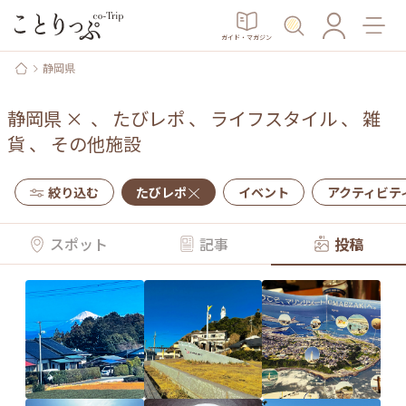
ガイド・マガジン
静岡県
静岡県
×
、
たびレポ
、
ライフスタイル
、
雑
貨
、
その他施設
絞り込む
たびレポ
イベント
アクティビテ
スポット
記事
投稿