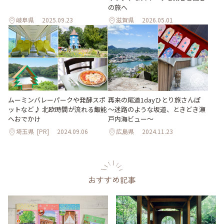
の旅へ
岐阜県
2025.09.23
滋賀県
2026.05.01
ムーミンバレーパークや発酵スポ
再来の尾道1dayひとり旅さんぽ
ットなど♪ 北欧時間が流れる飯能
～迷路のような坂道、ときどき瀬
へおでかけ
戸内海ビュー～
埼玉県
[PR]
2024.09.06
広島県
2024.11.23
おすすめ記事