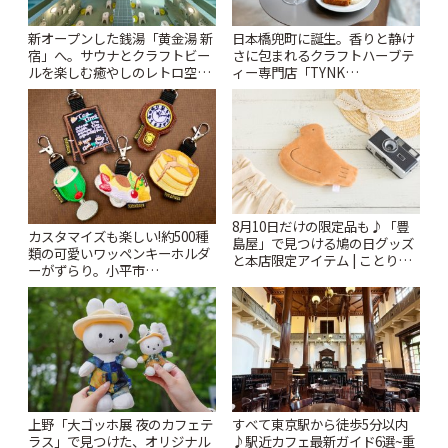
新オープンした銭湯「黄金湯 新
日本橋兜町に誕生。香りと静け
宿」へ。サウナとクラフトビー
さに包まれるクラフトハーブテ
ルを楽しむ癒やしのレトロ空間
ィー専門店「TYNK
| ことりっぷ
Kabutocho」 | ことりっぷ
8月10日だけの限定品も♪「豊
カスタマイズも楽しい!約500種
島屋」で見つける鳩の日グッズ
類の可愛いワッペンキーホルダ
と本店限定アイテム | ことりっ
ーがずらり。小平市
ぷ
「Kimamaya T&K」 | ことりっ
ぷ
上野「大ゴッホ展 夜のカフェテ
すべて東京駅から徒歩5分以内
ラス」で見つけた、オリジナル
♪駅近カフェ最新ガイド6選~重