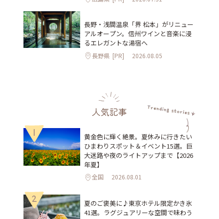
長野・浅間温泉「界 松本」がリニュー
アルオープン。信州ワインと音楽に浸
るエレガントな湯宿へ
長野県
[PR]
2026.08.05
人気記事
1
黄金色に輝く絶景。夏休みに行きたい
ひまわりスポット＆イベント15選。巨
大迷路や夜のライトアップまで【2026
年夏】
全国
2026.08.01
2
夏のご褒美に♪東京ホテル限定かき氷
41選。ラグジュアリーな空間で味わう