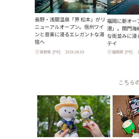
長野・浅間温泉「界 松本」がリ
福岡に新オープ
ニューアルオープン。信州ワイ
港」。関門海
ンと音楽に浸るエレガントな湯
な街並みに浸
宿へ
テイ
長野県
[PR]
2026.08.05
福岡県
[PR]
こちら