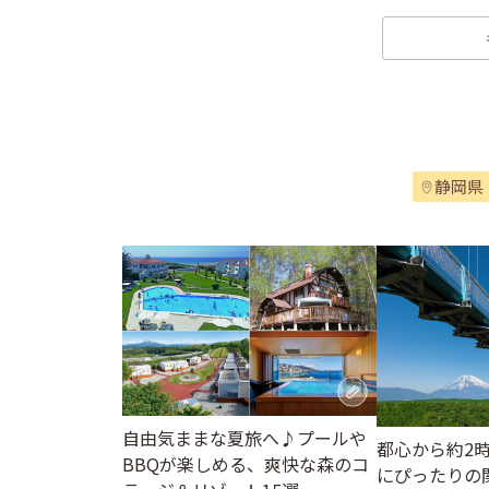
静岡県
自由気ままな夏旅へ♪プールや
都心から約2
BBQが楽しめる、爽快な森のコ
にぴったりの