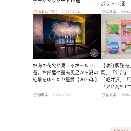
テージ＆リゾート15選
ポット21選
栃木県
[PR]
2026.07.24
群馬県
2026.
熱海の花火が見えるホテル11
【改訂版発売
選。お部屋や露天風呂から夏の
岡」「仙台」
絶景をゆったり鑑賞【2026年】
「軽井沢」「
リアと海外1
ル
静岡県
2026.07.12
宮城県
2026.
イベント