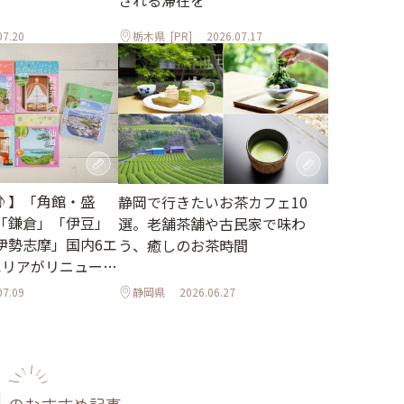
される滞在を
07.20
栃木県
[PR]
2026.07.17
♪】「角館・盛
静岡で行きたいお茶カフェ10
「鎌倉」「伊豆」
選。老舗茶舗や古民家で味わ
伊勢志摩」国内6エ
う、癒しのお茶時間
エリアがリニューア
07.09
静岡県
2026.06.27