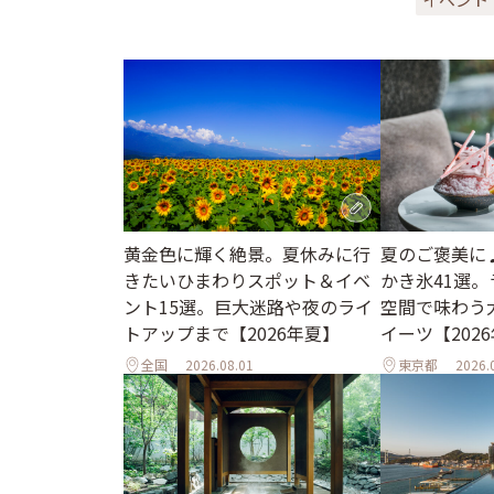
黄金色に輝く絶景。夏休みに行
夏のご褒美に
きたいひまわりスポット＆イベ
かき氷41選
ント15選。巨大迷路や夜のライ
空間で味わう
トアップまで【2026年夏】
イーツ【202
全国
2026.08.01
東京都
2026.