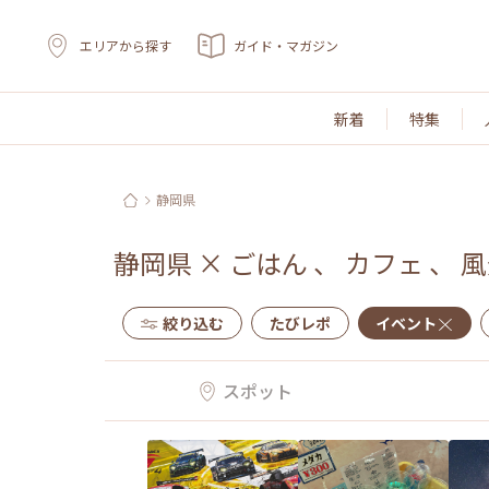
エリアから探す
ガイド・マガジン
新着
特集
静岡県
静岡県
×
ごはん
、
カフェ
、
風
絞り込む
たびレポ
イベント
スポット