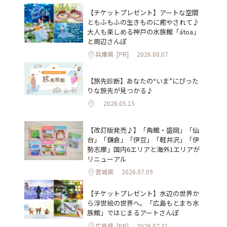
【チケットプレゼント】アートな空間
ともふもふの生きものに癒やされて♪
大人も楽しめる神戸の水族館「átoa」
と周辺さんぽ
兵庫県
[PR]
2026.08.07
【旅先診断】あなたの“いま”にぴった
りな旅先が見つかる♪
2026.05.15
【改訂版発売♪】「角館・盛岡」「仙
台」「鎌倉」「伊豆」「軽井沢」「伊
勢志摩」国内6エリアと海外1エリアが
リニューアル
宮城県
2026.07.09
【チケットプレゼント】水辺の世界か
ら浮世絵の世界へ。「広島もとまち水
族館」ではじまるアートさんぽ
広島県
[PR]
2026.07.31