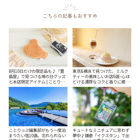
こちらの記事もおすすめ
8月10日だけの限定品も♪「豊
東京&横浜で見つけた、ミルク
島屋」で見つける鳩の日グッズ
ティーの美味しいお店6選~心ほ
と本店限定アイテム | ことりっ
どける濃厚なコクと香りに癒や
ぷ
されるティータイム~ | ことりっ
ぷ
ことりっぷ編集部がもう一度泊
キュートなミニチュアに思わず
まりたい宿10選。忘れられない
夢中♪鎌倉「イクスタン」で出