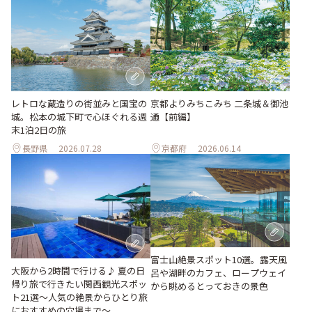
レトロな蔵造りの街並みと国宝の
京都よりみちこみち 二条城＆御池
城。松本の城下町で心ほぐれる週
通【前編】
末1泊2日の旅
長野県
2026.07.28
京都府
2026.06.14
富士山絶景スポット10選。露天風
大阪から2時間で行ける♪ 夏の日
呂や湖畔のカフェ、ロープウェイ
帰り旅で行きたい関西観光スポッ
から眺めるとっておきの景色
ト21選～人気の絶景からひとり旅
におすすめの穴場まで～