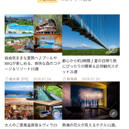
自由気ままな夏旅へ♪プールや
都心から約2時間♪夏の日帰り旅
BBQが楽しめる、爽快な森のコテ
にぴったりの関東＆近郊観光スポ
ージ＆リゾート15選
ット21選
栃木県
[PR]
2026.07.24
群馬県
2026.07.20
大人のご褒美温泉宿＆ヴィラ15
熱海の花火が見えるホテル11選。