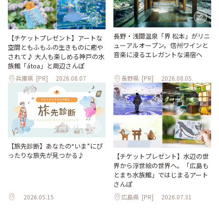
長野・浅間温泉「界 松本」がリニ
【チケットプレゼント】アートな
ューアルオープン。信州ワインと
空間ともふもふの生きものに癒や
音楽に浸るエレガントな湯宿へ
されて♪ 大人も楽しめる神戸の水
族館「átoa」と周辺さんぽ
兵庫県
[PR]
2026.08.07
長野県
[PR]
2026.08.05
【旅先診断】あなたの“いま”にぴ
ったりな旅先が見つかる♪
【チケットプレゼント】水辺の世
界から浮世絵の世界へ。「広島も
とまち水族館」ではじまるアート
さんぽ
2026.05.15
広島県
[PR]
2026.07.31