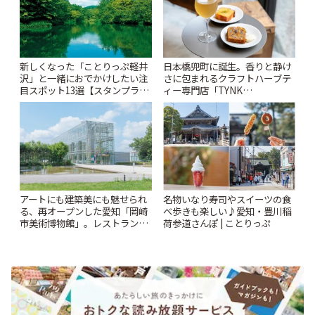
新しくなった「ことりっぷ軽井
日本橋兜町に誕生。香りと静け
沢」と一緒におでかけしたい注
さに包まれるクラフトハーブテ
目スポット13選【スタンプラリ
ィー専門店「TYNK
ー開催中】 | ことりっぷ
Kabutocho」 | ことりっぷ
アートにも建築美にも魅せられ
名物いなり寿司やスイーツの食
る、再オープンした愛知「岡崎
べ歩きも楽しい♪愛知・豊川稲
市美術博物館」。レストランや
荷参道さんぽ | ことりっぷ
ショップも充実 | ことりっぷ