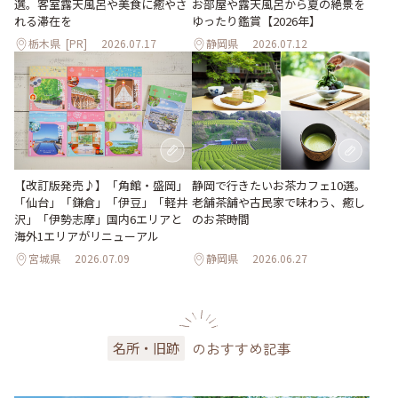
選。客室露天風呂や美食に癒やさ
お部屋や露天風呂から夏の絶景を
れる滞在を
ゆったり鑑賞【2026年】
栃木県
[PR]
2026.07.17
静岡県
2026.07.12
【改訂版発売♪】「角館・盛岡」
静岡で行きたいお茶カフェ10選。
「仙台」「鎌倉」「伊豆」「軽井
老舗茶舗や古民家で味わう、癒し
沢」「伊勢志摩」国内6エリアと
のお茶時間
海外1エリアがリニューアル
宮城県
2026.07.09
静岡県
2026.06.27
のおすすめ記事
名所・旧跡