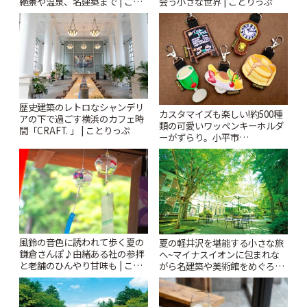
絶景や温泉、名建築まで | こと
会う小さな世界 | ことりっぷ
りっぷ
歴史建築のレトロなシャンデリ
カスタマイズも楽しい!約500種
アの下で過ごす横浜のカフェ時
類の可愛いワッペンキーホルダ
間「CRAFT. 」 | ことりっぷ
ーがずらり。小平市
「Kimamaya T&K」 | ことりっ
ぷ
風鈴の音色に誘われて歩く夏の
夏の軽井沢を堪能する小さな旅
鎌倉さんぽ♪由緒ある社の参拝
へ~マイナスイオンに包まれな
と老舗のひんやり甘味も | こと
がら名建築や美術館をめぐろう
りっぷ
~ | ことりっぷ