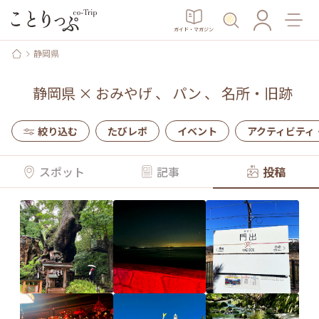
ガイド・マガジン
静岡県
静岡県
×
おみやげ
、
パン
、
名所・旧跡
絞り込む
たびレポ
イベント
アクティビティ
スポット
記事
投稿