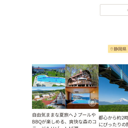
静岡県
自由気ままな夏旅へ♪プールや
都心から約2
BBQが楽しめる、爽快な森のコ
にぴったりの