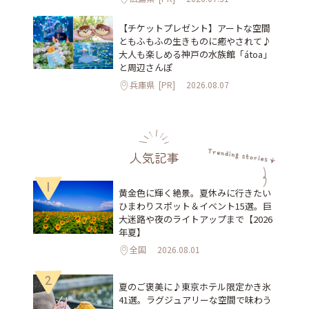
【チケットプレゼント】アートな空間
ともふもふの生きものに癒やされて♪
大人も楽しめる神戸の水族館「átoa」
と周辺さんぽ
兵庫県
[PR]
2026.08.07
人気記事
1
黄金色に輝く絶景。夏休みに行きたい
ひまわりスポット＆イベント15選。巨
大迷路や夜のライトアップまで【2026
年夏】
全国
2026.08.01
2
夏のご褒美に♪東京ホテル限定かき氷
41選。ラグジュアリーな空間で味わう