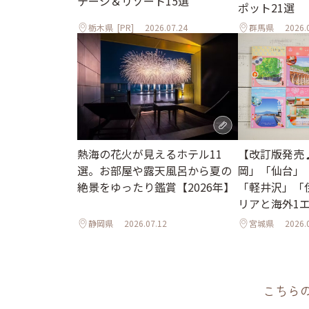
テージ＆リゾート15選
ポット21選
栃木県
[PR]
2026.07.24
群馬県
2026.
熱海の花火が見えるホテル11
【改訂版発売
選。お部屋や露天風呂から夏の
岡」「仙台」
絶景をゆったり鑑賞【2026年】
「軽井沢」「
リアと海外1
ル
静岡県
2026.07.12
宮城県
2026.
こちら