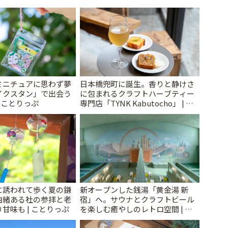
ミニチュアに思わず夢
日本橋兜町に誕生。香りと静けさ
イクスタン」で出会う
に包まれるクラフトハーブティー
| ことりっぷ
専門店「TYNK Kabutocho」 | こ
とりっぷ
に誘われて歩く夏の鎌
新オープンした銭湯「黄金湯 新
由緒ある社の参拝と老
宿」へ。サウナとクラフトビール
甘味も | ことりっぷ
を楽しむ癒やしのレトロ空間 | こ
とりっぷ