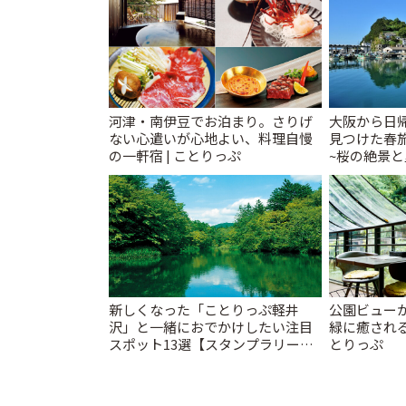
河津・南伊豆でお泊まり。さりげ
大阪から日帰
ない心遣いが心地よい、料理自慢
見つけた春
の一軒宿 | ことりっぷ
~桜の絶景
たい穴場まで
新しくなった「ことりっぷ軽井
公園ビュー
沢」と一緒におでかけしたい注目
緑に癒される
スポット13選【スタンプラリー開
とりっぷ
催中】 | ことりっぷ