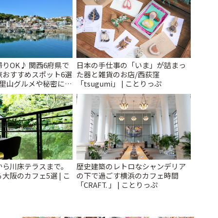
りOK♪ 関西6府県で
日本の手仕事の「いま」が詰まっ
旅おすすめスポット6選
た器と雑貨のお店/西荻窪
と里山グルメや秘密にし
「tsugumi」 | ことりっぷ
~ | ことりっぷ
から川床テラスまで。
歴史建築のレトロなシャンデリア
大阪のカフェ5選 | こ
の下で過ごす横浜のカフェ時間
「CRAFT. 」 | ことりっぷ