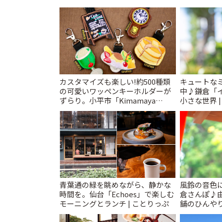
カスタマイズも楽しい!約500種類
キュートな
の可愛いワッペンキーホルダーが
中♪鎌倉「
ずらり。小平市「Kimamaya
小さな世界 
T&K」 | ことりっぷ
青葉通の緑を眺めながら、静かな
風鈴の音色
時間を。仙台「Echoes」で楽しむ
倉さんぽ♪
モーニングとランチ | ことりっぷ
舗のひんやり