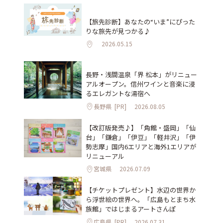
【旅先診断】あなたの“いま”にぴった
りな旅先が見つかる♪
2026.05.15
長野・浅間温泉「界 松本」がリニュー
アルオープン。信州ワインと音楽に浸
るエレガントな湯宿へ
長野県
[PR]
2026.08.05
【改訂版発売♪】「角館・盛岡」「仙
台」「鎌倉」「伊豆」「軽井沢」「伊
勢志摩」国内6エリアと海外1エリアが
リニューアル
宮城県
2026.07.09
【チケットプレゼント】水辺の世界か
ら浮世絵の世界へ。「広島もとまち水
族館」ではじまるアートさんぽ
広島県
[PR]
2026.07.31