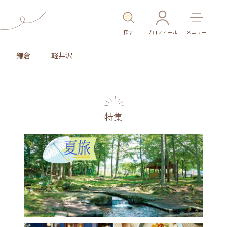
探す
プロフィール
メニュー
鎌倉
軽井沢
特集
名所・旧跡
温泉・スパ
その他施設
ごはん
カ