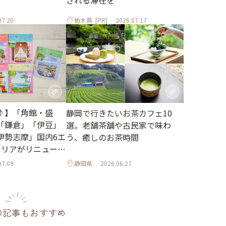
される滞在を
07.20
栃木県
[PR]
2026.07.17
♪】「角館・盛
静岡で行きたいお茶カフェ10
「鎌倉」「伊豆」
選。老舗茶舗や古民家で味わ
伊勢志摩」国内6エ
う、癒しのお茶時間
エリアがリニューア
07.09
静岡県
2026.06.27
の記事もおすすめ