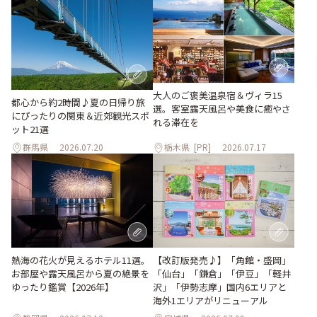
大人のご褒美温泉宿＆ヴィラ15
都心から約2時間♪夏の日帰り旅
選。客室露天風呂や美食に癒やさ
にぴったりの関東＆近郊観光スポ
れる滞在を
ット21選
群馬県
2026.07.20
栃木県
[PR]
2026.07.17
熱海の花火が見えるホテル11選。
【改訂版発売♪】「角館・盛岡」
お部屋や露天風呂から夏の絶景を
「仙台」「鎌倉」「伊豆」「軽井
ゆったり鑑賞【2026年】
沢」「伊勢志摩」国内6エリアと
海外1エリアがリニューアル