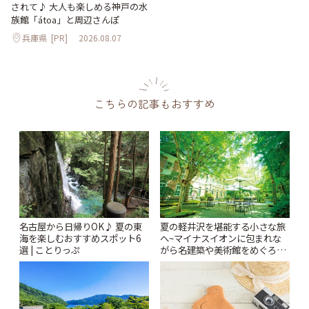
されて♪ 大人も楽しめる神戸の水
族館「átoa」と周辺さんぽ
兵庫県
[PR]
2026.08.07
こちらの記事もおすすめ
名古屋から日帰りOK♪ 夏の東
夏の軽井沢を堪能する小さな旅
海を楽しむおすすめスポット6
へ~マイナスイオンに包まれな
選 | ことりっぷ
がら名建築や美術館をめぐろう
~ | ことりっぷ