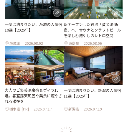
一度は泊まりたい、茨城の人気宿
新オープンした銭湯「黄金湯 新
10選【2026年】
宿」へ。サウナとクラフトビール
を楽しむ癒やしのレトロ空間
茨城県
2026.08.02
東京都
2026.08.06
大人のご褒美温泉宿＆ヴィラ15
一度は泊まりたい、新潟の人気宿
選。客室露天風呂や美食に癒やさ
11選【2026年】
れる滞在を
栃木県
[PR]
2026.07.17
新潟県
2026.07.19