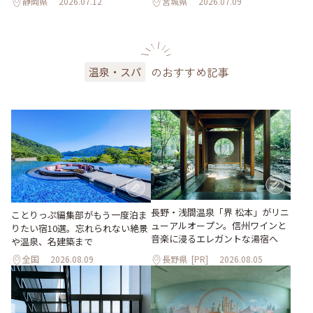
静岡県
2026.07.12
宮城県
2026.07.09
のおすすめ記事
温泉・スパ
長野・浅間温泉「界 松本」がリニ
ことりっぷ編集部がもう一度泊ま
ューアルオープン。信州ワインと
りたい宿10選。忘れられない絶景
音楽に浸るエレガントな湯宿へ
や温泉、名建築まで
全国
2026.08.09
長野県
[PR]
2026.08.05