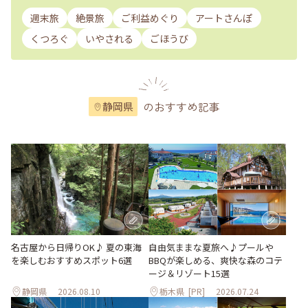
週末旅
絶景旅
ご利益めぐり
アートさんぽ
くつろぐ
いやされる
ごほうび
のおすすめ記事
静岡県
名古屋から日帰りOK♪ 夏の東海
自由気ままな夏旅へ♪プールや
を楽しむおすすめスポット6選
BBQが楽しめる、爽快な森のコテ
ージ＆リゾート15選
静岡県
2026.08.10
栃木県
[PR]
2026.07.24