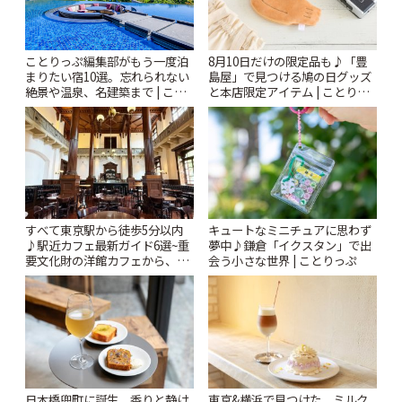
ことりっぷ編集部がもう一度泊
8月10日だけの限定品も♪「豊
まりたい宿10選。忘れられない
島屋」で見つける鳩の日グッズ
絶景や温泉、名建築まで | こと
と本店限定アイテム | ことりっ
りっぷ
ぷ
すべて東京駅から徒歩5分以内
キュートなミニチュアに思わず
♪駅近カフェ最新ガイド6選~重
夢中♪鎌倉「イクスタン」で出
要文化財の洋館カフェから、改
会う小さな世界 | ことりっぷ
札すぐのレトロ喫茶まで~ | こと
りっぷ
日本橋兜町に誕生。香りと静け
東京&横浜で見つけた、ミルク