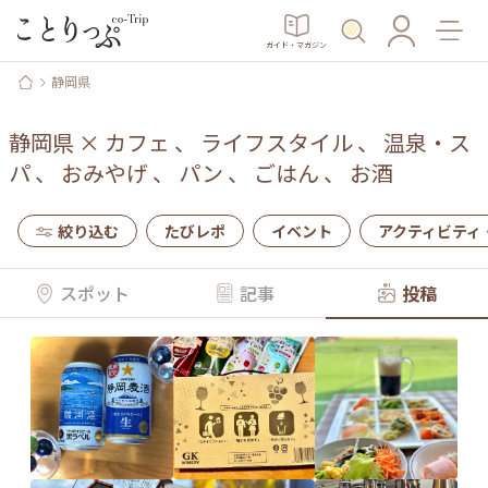
ガイド・マガジン
静岡県
静岡県
×
カフェ
、
ライフスタイル
、
温泉・ス
パ
、
おみやげ
、
パン
、
ごはん
、
お酒
絞り込む
たびレポ
イベント
アクティビティ
スポット
記事
投稿