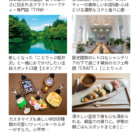
さに包まれるクラフトハーブテ
ティーの美味しいお店6選~心ほ
ィー専門店「TYNK
どける濃厚なコクと香りに癒や
Kabutocho」 | ことりっぷ
されるティータイム~ | ことりっ
ぷ
新しくなった「ことりっぷ軽井
歴史建築のレトロなシャンデリ
沢」と一緒におでかけしたい注
アの下で過ごす横浜のカフェ時
目スポット13選【スタンプラリ
間「CRAFT. 」 | ことりっぷ
ー開催中】 | ことりっぷ
清々しい空気で身も心も清めら
カスタマイズも楽しい!約500種
れる、朝詣での帰りに。伊勢の
類の可愛いワッペンキーホルダ
朝ごはんスポットまとめ | こと
ーがずらり。小平市
りっぷ
「Kimamaya T&K」 | ことりっ