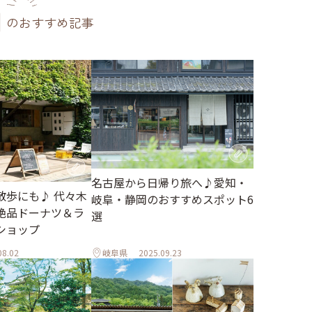
のおすすめ記事
名古屋から日帰り旅へ♪愛知・
散歩にも♪ 代々木
岐阜・静岡のおすすめスポット6
絶品ドーナツ＆ラ
選
ショップ
08.02
岐阜県
2025.09.23