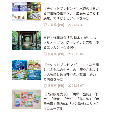
【チケットプレゼント】水辺の世界か
ら浮世絵の世界へ。「広島もとまち水
族館」ではじまるアートさんぽ
広島県
[PR]
2026.07.31
長野・浅間温泉「界 松本」がリニュー
アルオープン。信州ワインと音楽に浸
るエレガントな湯宿へ
長野県
[PR]
2026.08.05
【チケットプレゼント】アートな空間
ともふもふの生きものに癒やされて♪
大人も楽しめる神戸の水族館「átoa」
と周辺さんぽ
兵庫県
[PR]
2026.08.07
【改訂版発売♪】「角館・盛岡」「仙
台」「鎌倉」「伊豆」「軽井沢」「伊
勢志摩」国内6エリアと海外1エリアが
リニューアル