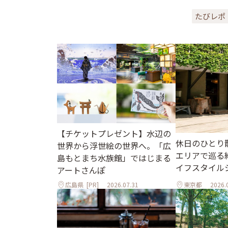
たびレポ
【チケットプレゼント】水辺の
休日のひとり
世界から浮世絵の世界へ。「広
エリアで巡る
島もとまち水族館」ではじまる
イフスタイル
アートさんぽ
広島県
[PR]
2026.07.31
東京都
2026.