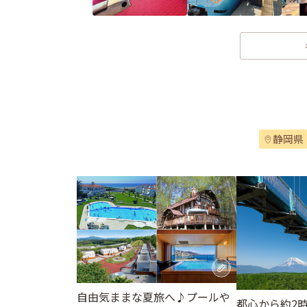
静岡県
自由気ままな夏旅へ♪プールや
都心から約2