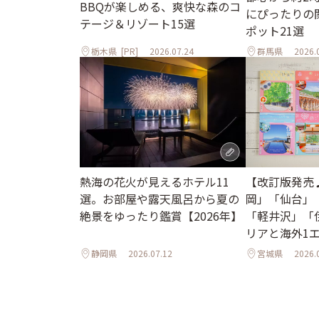
BBQが楽しめる、爽快な森のコ
にぴったりの
テージ＆リゾート15選
ポット21選
栃木県
[PR]
2026.07.24
群馬県
2026.
熱海の花火が見えるホテル11
【改訂版発売
選。お部屋や露天風呂から夏の
岡」「仙台」
絶景をゆったり鑑賞【2026年】
「軽井沢」「
リアと海外1
ル
静岡県
2026.07.12
宮城県
2026.