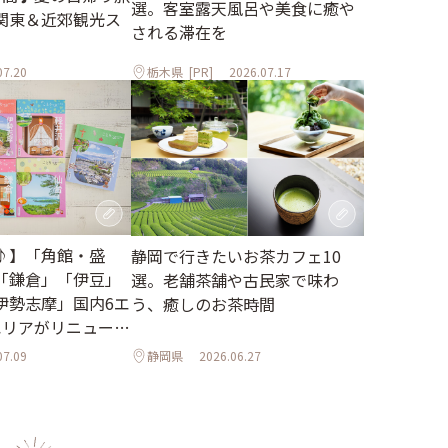
選。客室露天風呂や美食に癒や
関東＆近郊観光ス
される滞在を
07.20
栃木県
[PR]
2026.07.17
♪】「角館・盛
静岡で行きたいお茶カフェ10
「鎌倉」「伊豆」
選。老舗茶舗や古民家で味わ
伊勢志摩」国内6エ
う、癒しのお茶時間
エリアがリニューア
07.09
静岡県
2026.06.27