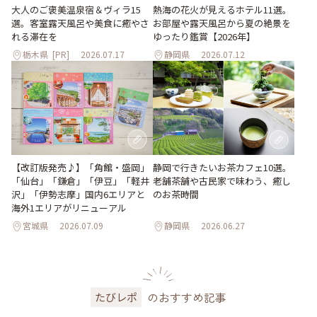
大人のご褒美温泉宿＆ヴィラ15
熱海の花火が見えるホテル11選。
選。客室露天風呂や美食に癒やさ
お部屋や露天風呂から夏の絶景を
れる滞在を
ゆったり鑑賞【2026年】
栃木県
[PR]
2026.07.17
静岡県
2026.07.12
【改訂版発売♪】「角館・盛岡」
静岡で行きたいお茶カフェ10選。
「仙台」「鎌倉」「伊豆」「軽井
老舗茶舗や古民家で味わう、癒し
沢」「伊勢志摩」国内6エリアと
のお茶時間
海外1エリアがリニューアル
宮城県
2026.07.09
静岡県
2026.06.27
のおすすめ記事
たびレポ