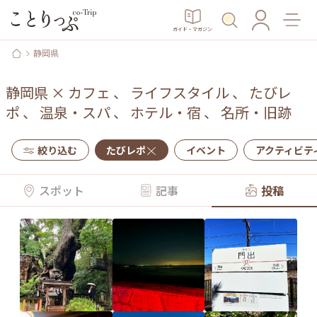
ガイド・マガジン
静岡県
静岡県
×
カフェ
、
ライフスタイル
、
たびレ
ポ
、
温泉・スパ
、
ホテル・宿
、
名所・旧跡
絞り込む
たびレポ
イベント
アクティビテ
スポット
記事
投稿