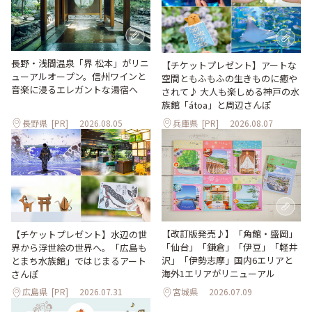
長野・浅間温泉「界 松本」がリニ
【チケットプレゼント】アートな
ューアルオープン。信州ワインと
空間ともふもふの生きものに癒や
音楽に浸るエレガントな湯宿へ
されて♪ 大人も楽しめる神戸の水
族館「átoa」と周辺さんぽ
長野県
[PR]
2026.08.05
兵庫県
[PR]
2026.08.07
【改訂版発売♪】「角館・盛岡」
【チケットプレゼント】水辺の世
「仙台」「鎌倉」「伊豆」「軽井
界から浮世絵の世界へ。「広島も
沢」「伊勢志摩」国内6エリアと
とまち水族館」ではじまるアート
海外1エリアがリニューアル
さんぽ
広島県
[PR]
2026.07.31
宮城県
2026.07.09