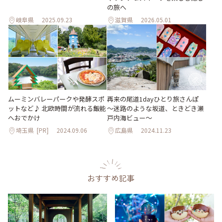
の旅へ
岐阜県
2025.09.23
滋賀県
2026.05.01
ムーミンバレーパークや発酵スポ
再来の尾道1dayひとり旅さんぽ
ットなど♪ 北欧時間が流れる飯能
～迷路のような坂道、ときどき瀬
へおでかけ
戸内海ビュー～
埼玉県
[PR]
2024.09.06
広島県
2024.11.23
おすすめ記事