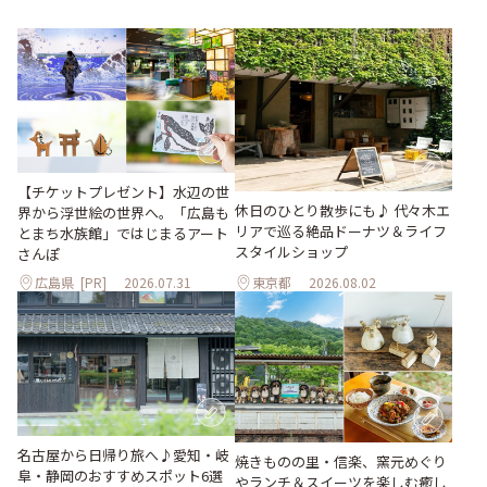
【チケットプレゼント】水辺の世
休日のひとり散歩にも♪ 代々木エ
界から浮世絵の世界へ。「広島も
リアで巡る絶品ドーナツ＆ライフ
とまち水族館」ではじまるアート
スタイルショップ
さんぽ
広島県
[PR]
2026.07.31
東京都
2026.08.02
名古屋から日帰り旅へ♪愛知・岐
焼きものの里・信楽、窯元めぐり
阜・静岡のおすすめスポット6選
やランチ＆スイーツを楽しむ癒し