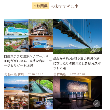
のおすすめ記事
静岡県
自由気ままな夏旅へ♪プールや
都心から約2時間♪夏の日帰り旅
BBQが楽しめる、爽快な森のコテ
にぴったりの関東＆近郊観光スポ
ージ＆リゾート15選
ット21選
栃木県
[PR]
2026.07.24
群馬県
2026.07.20