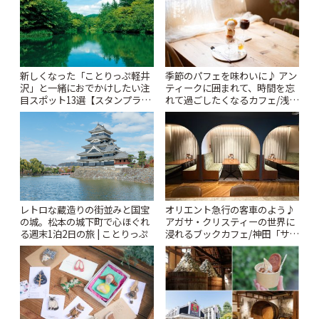
新しくなった「ことりっぷ軽井
季節のパフェを味わいに♪ アン
沢」と一緒におでかけしたい注
ティークに囲まれて、時間を忘
目スポット13選【スタンプラリ
れて過ごしたくなるカフェ/浅草
ー開催中】 | ことりっぷ
「annorum cafe」 | ことりっぷ
レトロな蔵造りの街並みと国宝
オリエント急行の客車のよう♪
の城。松本の城下町で心ほぐれ
アガサ・クリスティーの世界に
る週末1泊2日の旅 | ことりっぷ
浸れるブックカフェ/神田「サロ
ンクリスティ」 | ことりっぷ