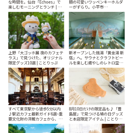
な時間を。仙台「Echoes」で
類の可愛いワッペンキーホルダ
楽しむモーニングとランチ | こ
ーがずらり。小平市
とりっぷ
「Kimamaya T&K」 | ことりっ
ぷ
上野「大ゴッホ展 夜のカフェテ
新オープンした銭湯「黄金湯 新
ラス」で見つけた、オリジナル
宿」へ。サウナとクラフトビー
限定グッズ10選 | ことりっぷ
ルを楽しむ癒やしのレトロ空間
| ことりっぷ
すべて東京駅から徒歩5分以内
8月10日だけの限定品も♪「豊
♪駅近カフェ最新ガイド6選~重
島屋」で見つける鳩の日グッズ
要文化財の洋館カフェから、改
と本店限定アイテム | ことりっ
札すぐのレトロ喫茶まで~ | こと
ぷ
りっぷ