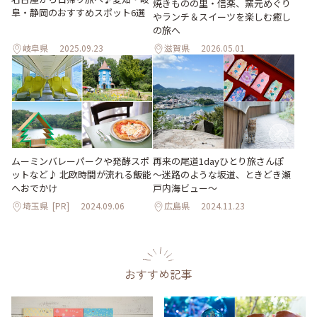
焼きものの里・信楽、窯元めぐり
阜・静岡のおすすめスポット6選
やランチ＆スイーツを楽しむ癒し
の旅へ
岐阜県
2025.09.23
滋賀県
2026.05.01
ムーミンバレーパークや発酵スポ
再来の尾道1dayひとり旅さんぽ
ットなど♪ 北欧時間が流れる飯能
～迷路のような坂道、ときどき瀬
へおでかけ
戸内海ビュー～
埼玉県
[PR]
2024.09.06
広島県
2024.11.23
おすすめ記事