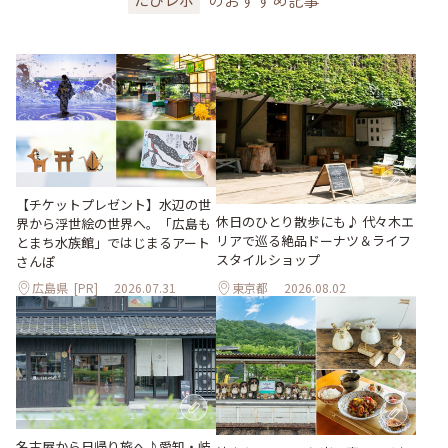
【チケットプレゼント】水辺の世
休日のひとり散歩にも♪ 代々木エ
界から浮世絵の世界へ。「広島も
リアで巡る絶品ドーナツ＆ライフ
とまち水族館」ではじまるアート
スタイルショップ
さんぽ
広島県
[PR]
2026.07.31
東京都
2026.08.02
名古屋から日帰り旅へ♪愛知・岐