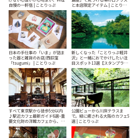
自慢の一軒宿 | ことりっぷ
と本店限定アイテム | ことりっ
ぷ
日本の手仕事の「いま」が詰ま
新しくなった「ことりっぷ軽井
った器と雑貨のお店/西荻窪
沢」と一緒におでかけしたい注
「tsugumi」 | ことりっぷ
目スポット13選【スタンプラリ
ー開催中】 | ことりっぷ
すべて東京駅から徒歩5分以内
公園ビューから川床テラスま
♪駅近カフェ最新ガイド6選~重
で。緑に癒される大阪のカフェ5
要文化財の洋館カフェから、改
選 | ことりっぷ
札すぐのレトロ喫茶まで~ | こと
りっぷ