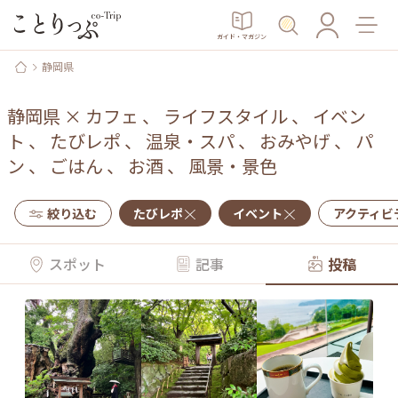
ガイド・マガジン
静岡県
静岡県
×
カフェ
、
ライフスタイル
、
イベン
ト
、
たびレポ
、
温泉・スパ
、
おみやげ
、
パ
ン
、
ごはん
、
お酒
、
風景・景色
絞り込む
たびレポ
イベント
アクティビ
スポット
記事
投稿