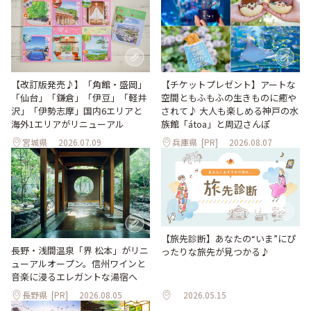
【改訂版発売♪】「角館・盛岡」
【チケットプレゼント】アートな
「仙台」「鎌倉」「伊豆」「軽井
空間ともふもふの生きものに癒や
沢」「伊勢志摩」国内6エリアと
されて♪ 大人も楽しめる神戸の水
海外1エリアがリニューアル
族館「átoa」と周辺さんぽ
宮城県
2026.07.09
兵庫県
[PR]
2026.08.07
【旅先診断】あなたの“いま”にぴ
長野・浅間温泉「界 松本」がリニ
ったりな旅先が見つかる♪
ューアルオープン。信州ワインと
音楽に浸るエレガントな湯宿へ
長野県
[PR]
2026.08.05
2026.05.15