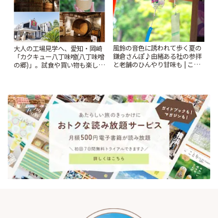
風鈴の音色に誘われて歩く夏の
大人の工場見学へ、愛知・岡崎
鎌倉さんぽ♪由緒ある社の参拝
「カクキュー八丁味噌(八丁味噌
と老舗のひんやり甘味も | こと
の郷)」。試食や買い物も楽しみ
りっぷ
♪ | ことりっぷ