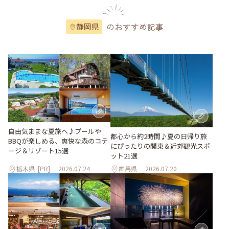
のおすすめ記事
静岡県
自由気ままな夏旅へ♪プールや
都心から約2時間♪夏の日帰り旅
BBQが楽しめる、爽快な森のコテ
にぴったりの関東＆近郊観光スポ
ージ＆リゾート15選
ット21選
栃木県
[PR]
2026.07.24
群馬県
2026.07.20