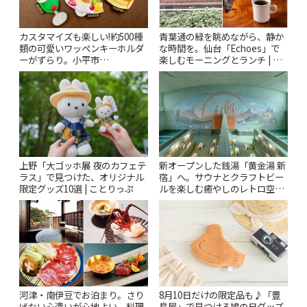
カスタマイズも楽しい!約500種
青葉通の緑を眺めながら、静か
類の可愛いワッペンキーホルダ
な時間を。仙台「Echoes」で
ーがずらり。小平市
楽しむモーニングとランチ | こ
「Kimamaya T&K」 | ことりっ
とりっぷ
ぷ
上野「大ゴッホ展 夜のカフェテ
新オープンした銭湯「黄金湯 新
ラス」で見つけた、オリジナル
宿」へ。サウナとクラフトビー
限定グッズ10選 | ことりっぷ
ルを楽しむ癒やしのレトロ空間
| ことりっぷ
河津・南伊豆でお泊まり。さり
8月10日だけの限定品も♪「豊
げない心遣いが心地よい、料理
島屋」で見つける鳩の日グッズ