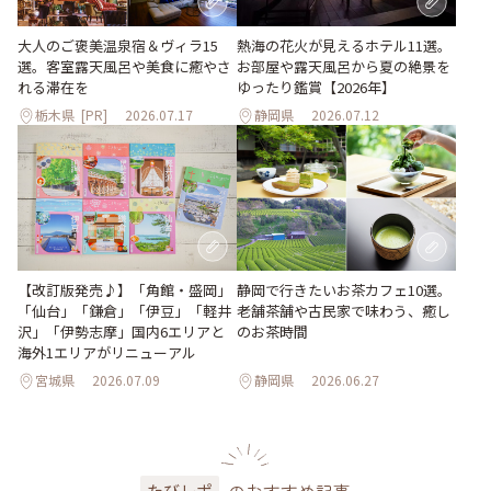
大人のご褒美温泉宿＆ヴィラ15
熱海の花火が見えるホテル11選。
選。客室露天風呂や美食に癒やさ
お部屋や露天風呂から夏の絶景を
れる滞在を
ゆったり鑑賞【2026年】
栃木県
[PR]
2026.07.17
静岡県
2026.07.12
【改訂版発売♪】「角館・盛岡」
静岡で行きたいお茶カフェ10選。
「仙台」「鎌倉」「伊豆」「軽井
老舗茶舗や古民家で味わう、癒し
沢」「伊勢志摩」国内6エリアと
のお茶時間
海外1エリアがリニューアル
宮城県
2026.07.09
静岡県
2026.06.27
のおすすめ記事
たびレポ