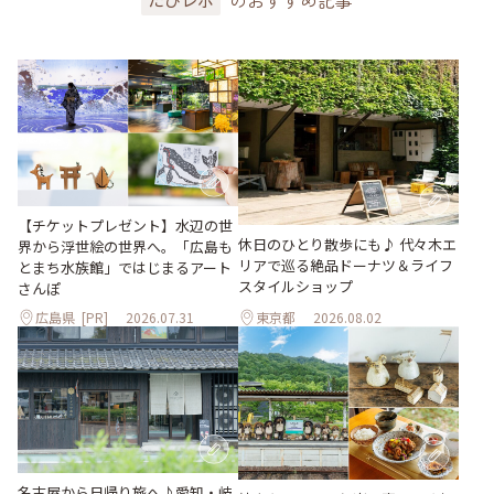
【チケットプレゼント】水辺の世
休日のひとり散歩にも♪ 代々木エ
界から浮世絵の世界へ。「広島も
リアで巡る絶品ドーナツ＆ライフ
とまち水族館」ではじまるアート
スタイルショップ
さんぽ
広島県
[PR]
2026.07.31
東京都
2026.08.02
名古屋から日帰り旅へ♪愛知・岐