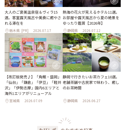
大人のご褒美温泉宿＆ヴィラ15
熱海の花火が見えるホテル11選。
選。客室露天風呂や美食に癒やさ
お部屋や露天風呂から夏の絶景を
れる滞在を
ゆったり鑑賞【2026年】
栃木県
[PR]
2026.07.17
静岡県
2026.07.12
【改訂版発売♪】「角館・盛岡」
静岡で行きたいお茶カフェ10選。
「仙台」「鎌倉」「伊豆」「軽井
老舗茶舗や古民家で味わう、癒し
沢」「伊勢志摩」国内6エリアと
のお茶時間
海外1エリアがリニューアル
宮城県
2026.07.09
静岡県
2026.06.27
のおすすめ記事
たびレポ