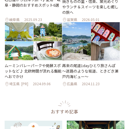
焼きものの里・信楽、窯元めぐり
阜・静岡のおすすめスポット6選
やランチ＆スイーツを楽しむ癒し
の旅へ
岐阜県
2025.09.23
滋賀県
2026.05.01
ムーミンバレーパークや発酵スポ
再来の尾道1dayひとり旅さんぽ
ットなど♪ 北欧時間が流れる飯能
～迷路のような坂道、ときどき瀬
へおでかけ
戸内海ビュー～
埼玉県
[PR]
2024.09.06
広島県
2024.11.23
おすすめ記事