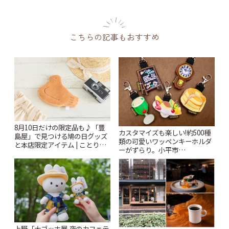
こちらの記事もおすすめ
8月10日だけの限定品も♪「豊
カスタマイズも楽しい!約500種
島屋」で見つける鳩の日グッズ
類の可愛いワッペンキーホルダ
と本店限定アイテム | ことりっ
ーがずらり。小平市
ぷ
「Kimamaya T&K」 | ことりっ
ぷ
上野「大ゴッホ展 夜のカフェテ