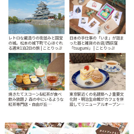
レトロな蔵造りの街並みと国宝
日本の手仕事の「いま」が詰ま
の城。松本の城下町で心ほぐれ
った器と雑貨のお店/西荻窪
る週末1泊2日の旅 | ことりっぷ
「tsugumi」 | ことりっぷ
焼きたてスコーン&紅茶が食べ
東京駅近くの名建築へ♪重要文
飲み放題♪ 森の中にいるような
化財・明治生命館がカフェを併
紅茶専門店・自由が丘
設してリニューアルオープン
「YOTSUBA TEA」でのんびり
「明治安田CAFE 丸の内」 | こ
時間 | ことりっぷ
とりっぷ