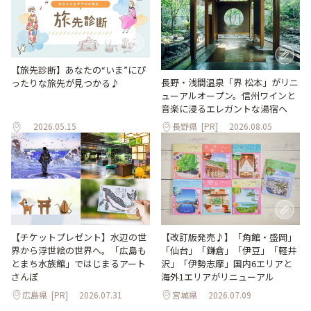
【旅先診断】あなたの“いま”にぴ
長野・浅間温泉「界 松本」がリニ
ったりな旅先が見つかる♪
ューアルオープン。信州ワインと
音楽に浸るエレガントな湯宿へ
2026.05.15
長野県
[PR]
2026.08.05
【改訂版発売♪】「角館・盛岡」
【チケットプレゼント】水辺の世
「仙台」「鎌倉」「伊豆」「軽井
界から浮世絵の世界へ。「広島も
沢」「伊勢志摩」国内6エリアと
とまち水族館」ではじまるアート
海外1エリアがリニューアル
さんぽ
広島県
[PR]
2026.07.31
宮城県
2026.07.09