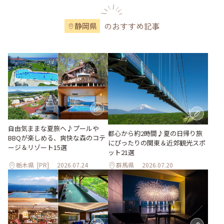
のおすすめ記事
静岡県
自由気ままな夏旅へ♪プールや
都心から約2時間♪夏の日帰り旅
BBQが楽しめる、爽快な森のコテ
にぴったりの関東＆近郊観光スポ
ージ＆リゾート15選
ット21選
栃木県
[PR]
2026.07.24
群馬県
2026.07.20