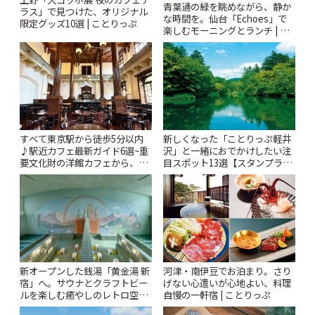
青葉通の緑を眺めながら、静か
ラス」で見つけた、オリジナル
な時間を。仙台「Echoes」で
限定グッズ10選 | ことりっぷ
楽しむモーニングとランチ | こ
とりっぷ
すべて東京駅から徒歩5分以内
新しくなった「ことりっぷ軽井
♪駅近カフェ最新ガイド6選~重
沢」と一緒におでかけしたい注
要文化財の洋館カフェから、改
目スポット13選【スタンプラリ
札すぐのレトロ喫茶まで~ | こと
ー開催中】 | ことりっぷ
りっぷ
新オープンした銭湯「黄金湯 新
河津・南伊豆でお泊まり。さり
宿」へ。サウナとクラフトビー
げない心遣いが心地よい、料理
ルを楽しむ癒やしのレトロ空間
自慢の一軒宿 | ことりっぷ
| ことりっぷ