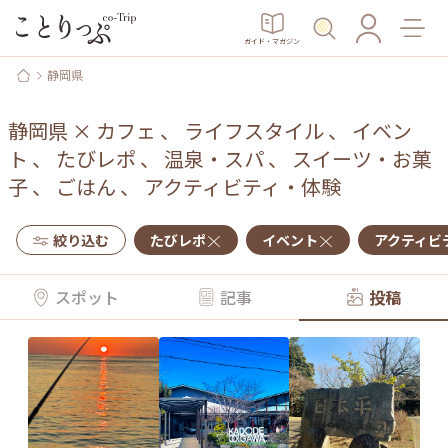
ガイド・マガジン
静岡県
静岡県
×
カフェ
、
ライフスタイル
、
イベン
ト
、
たびレポ
、
温泉・スパ
、
スイーツ・お菓
子
、
ごはん
、
アクティビティ・体験
絞り込む
たびレポ
イベント
アクティビ
スポット
記事
投稿