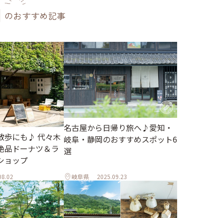
のおすすめ記事
名古屋から日帰り旅へ♪愛知・
散歩にも♪ 代々木
岐阜・静岡のおすすめスポット6
絶品ドーナツ＆ラ
選
ショップ
08.02
岐阜県
2025.09.23