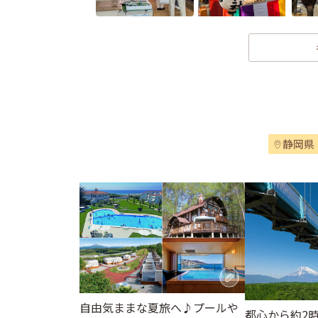
静岡県
自由気ままな夏旅へ♪プールや
都心から約2