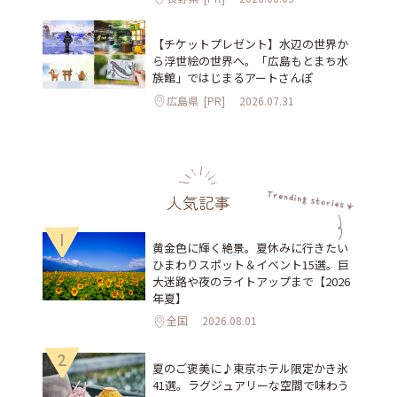
【チケットプレゼント】水辺の世界か
ら浮世絵の世界へ。「広島もとまち水
族館」ではじまるアートさんぽ
広島県
[PR]
2026.07.31
人気記事
1
黄金色に輝く絶景。夏休みに行きたい
ひまわりスポット＆イベント15選。巨
大迷路や夜のライトアップまで【2026
年夏】
全国
2026.08.01
2
夏のご褒美に♪東京ホテル限定かき氷
41選。ラグジュアリーな空間で味わう