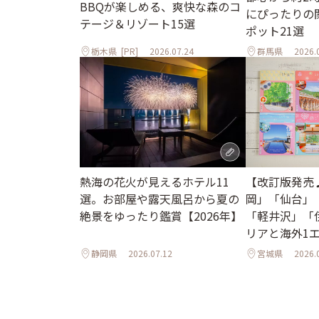
BBQが楽しめる、爽快な森のコ
にぴったりの
テージ＆リゾート15選
ポット21選
栃木県
[PR]
2026.07.24
群馬県
2026.
熱海の花火が見えるホテル11
【改訂版発売
選。お部屋や露天風呂から夏の
岡」「仙台」
絶景をゆったり鑑賞【2026年】
「軽井沢」「
リアと海外1
ル
静岡県
2026.07.12
宮城県
2026.