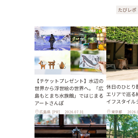
たびレポ
【チケットプレゼント】水辺の
休日のひとり
世界から浮世絵の世界へ。「広
エリアで巡る
島もとまち水族館」ではじまる
イフスタイル
アートさんぽ
広島県
[PR]
2026.07.31
東京都
2026.