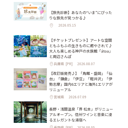
【旅先診断】あなたの“いま”にぴった
りな旅先が見つかる♪
2026.05.15
【チケットプレゼント】アートな空間
ともふもふの生きものに癒やされて♪
大人も楽しめる神戸の水族館「átoa」
と周辺さんぽ
兵庫県
[PR]
2026.08.07
【改訂版発売♪】「角館・盛岡」「仙
台」「鎌倉」「伊豆」「軽井沢」「伊
勢志摩」国内6エリアと海外1エリアが
リニューアル
宮城県
2026.07.09
長野・浅間温泉「界 松本」がリニュー
アルオープン。信州ワインと音楽に浸
るエレガントな湯宿へ
長野県
[PR]
2026.08.05