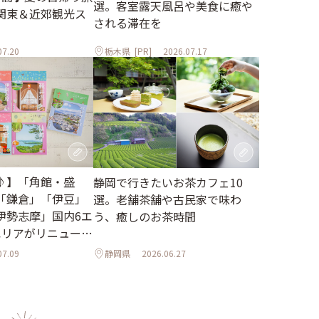
選。客室露天風呂や美食に癒や
関東＆近郊観光ス
される滞在を
07.20
栃木県
[PR]
2026.07.17
♪】「角館・盛
静岡で行きたいお茶カフェ10
「鎌倉」「伊豆」
選。老舗茶舗や古民家で味わ
伊勢志摩」国内6エ
う、癒しのお茶時間
エリアがリニューア
07.09
静岡県
2026.06.27