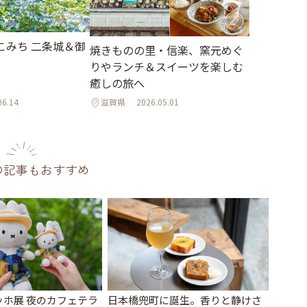
こみち 二条城＆御
焼きものの里・信楽、窯元めぐ
りやランチ＆スイーツを楽しむ
癒しの旅へ
06.14
滋賀県
2026.05.01
の記事もおすすめ
ッホ展 夜のカフェテラ
日本橋兜町に誕生。香りと静けさ