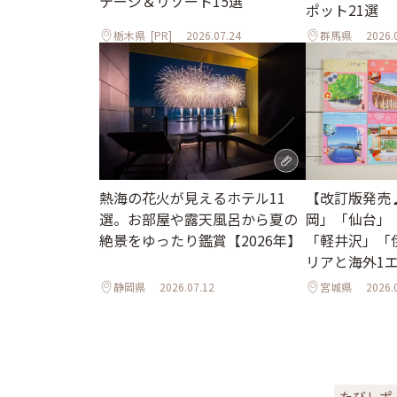
テージ＆リゾート15選
ポット21選
栃木県
[PR]
2026.07.24
群馬県
2026.
熱海の花火が見えるホテル11
【改訂版発売
選。お部屋や露天風呂から夏の
岡」「仙台」
絶景をゆったり鑑賞【2026年】
「軽井沢」「
リアと海外1
ル
静岡県
2026.07.12
宮城県
2026.
たびレポ