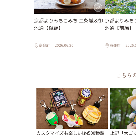
京都よりみちこみち 二条城＆御
京都よりみち
池通【後編】
池通【前編】
京都府
2026.06.20
京都府
2026.
こちら
カスタマイズも楽しい!約500種類
上野「大ゴ