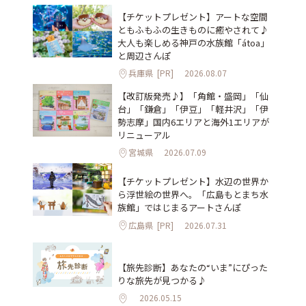
【チケットプレゼント】アートな空間
ともふもふの生きものに癒やされて♪
大人も楽しめる神戸の水族館「átoa」
と周辺さんぽ
兵庫県
[PR]
2026.08.07
【改訂版発売♪】「角館・盛岡」「仙
台」「鎌倉」「伊豆」「軽井沢」「伊
勢志摩」国内6エリアと海外1エリアが
リニューアル
宮城県
2026.07.09
【チケットプレゼント】水辺の世界か
ら浮世絵の世界へ。「広島もとまち水
族館」ではじまるアートさんぽ
広島県
[PR]
2026.07.31
【旅先診断】あなたの“いま”にぴった
りな旅先が見つかる♪
2026.05.15