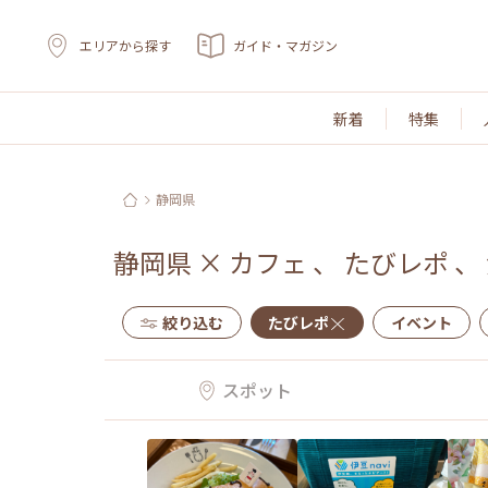
エリアから探す
ガイド・マガジン
新着
特集
静岡県
静岡県
×
カフェ
、
たびレポ
、
絞り込む
たびレポ
イベント
スポット