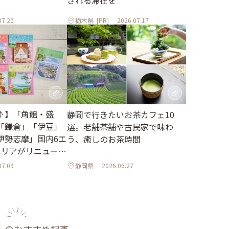
される滞在を
07.20
栃木県
[PR]
2026.07.17
♪】「角館・盛
静岡で行きたいお茶カフェ10
「鎌倉」「伊豆」
選。老舗茶舗や古民家で味わ
伊勢志摩」国内6エ
う、癒しのお茶時間
エリアがリニューア
07.09
静岡県
2026.06.27