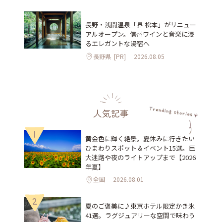
長野・浅間温泉「界 松本」がリニュー
アルオープン。信州ワインと音楽に浸
るエレガントな湯宿へ
長野県
[PR]
2026.08.05
人気記事
1
黄金色に輝く絶景。夏休みに行きたい
ひまわりスポット＆イベント15選。巨
大迷路や夜のライトアップまで【2026
年夏】
全国
2026.08.01
2
夏のご褒美に♪東京ホテル限定かき氷
41選。ラグジュアリーな空間で味わう