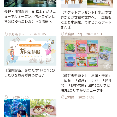
長野・浅間温泉「界 松本」がリニ
【チケットプレゼント】水辺の世
ューアルオープン。信州ワインと
界から浮世絵の世界へ。「広島も
音楽に浸るエレガントな湯宿へ
とまち水族館」ではじまるアート
さんぽ
長野県
[PR]
2026.08.05
広島県
[PR]
2026.07.31
【旅先診断】あなたの“いま”にぴ
ったりな旅先が見つかる♪
【改訂版発売♪】「角館・盛岡」
「仙台」「鎌倉」「伊豆」「軽井
沢」「伊勢志摩」国内6エリアと
海外1エリアがリニューアル
2026.05.15
宮城県
2026.07.09