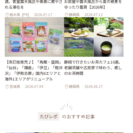
選。客室露天風呂や美食に癒やさ
お部屋や露天風呂から夏の絶景を
れる滞在を
ゆったり鑑賞【2026年】
栃木県
[PR]
2026.07.17
静岡県
2026.07.12
【改訂版発売♪】「角館・盛岡」
静岡で行きたいお茶カフェ10選。
「仙台」「鎌倉」「伊豆」「軽井
老舗茶舗や古民家で味わう、癒し
沢」「伊勢志摩」国内6エリアと
のお茶時間
海外1エリアがリニューアル
宮城県
2026.07.09
静岡県
2026.06.27
のおすすめ記事
たびレポ