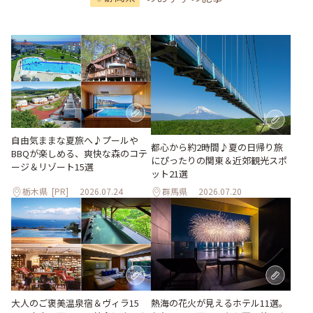
自由気ままな夏旅へ♪プールや
都心から約2時間♪夏の日帰り旅
BBQが楽しめる、爽快な森のコテ
にぴったりの関東＆近郊観光スポ
ージ＆リゾート15選
ット21選
栃木県
[PR]
2026.07.24
群馬県
2026.07.20
大人のご褒美温泉宿＆ヴィラ15
熱海の花火が見えるホテル11選。