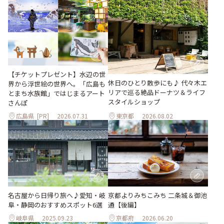
【チケットプレゼント】水辺の世
休日のひとり散歩にも♪ 代々木エ
界から浮世絵の世界へ。「広島も
リアで巡る絶品ドーナツ＆ライフ
とまち水族館」ではじまるアート
スタイルショップ
さんぽ
広島県
[PR]
2026.07.31
東京都
2026.08.02
名古屋から日帰り旅へ♪愛知・岐
京都よりみちこみち 二条城＆御池
阜・静岡のおすすめスポット6選
通【後編】
岐阜県
2025.09.23
京都府
2026.06.20