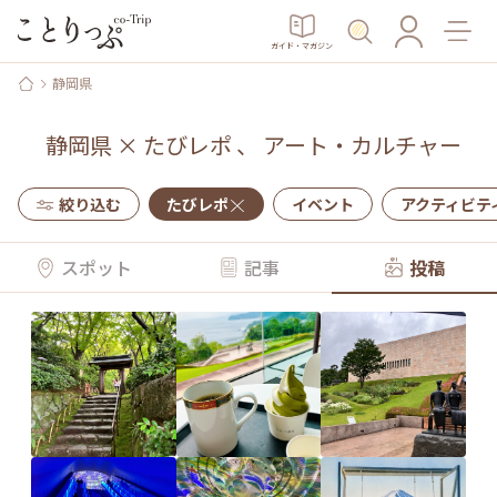
ガイド・マガジン
静岡県
静岡県
×
たびレポ
、
アート・カルチャー
絞り込む
たびレポ
イベント
アクティビテ
スポット
記事
投稿