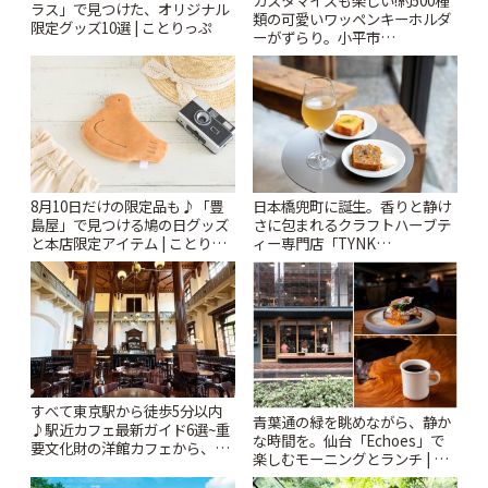
カスタマイズも楽しい!約500種
ラス」で見つけた、オリジナル
類の可愛いワッペンキーホルダ
限定グッズ10選 | ことりっぷ
ーがずらり。小平市
「Kimamaya T&K」 | ことりっ
ぷ
8月10日だけの限定品も♪「豊
日本橋兜町に誕生。香りと静け
島屋」で見つける鳩の日グッズ
さに包まれるクラフトハーブテ
と本店限定アイテム | ことりっ
ィー専門店「TYNK
ぷ
Kabutocho」 | ことりっぷ
すべて東京駅から徒歩5分以内
青葉通の緑を眺めながら、静か
♪駅近カフェ最新ガイド6選~重
な時間を。仙台「Echoes」で
要文化財の洋館カフェから、改
楽しむモーニングとランチ | こ
札すぐのレトロ喫茶まで~ | こと
とりっぷ
りっぷ