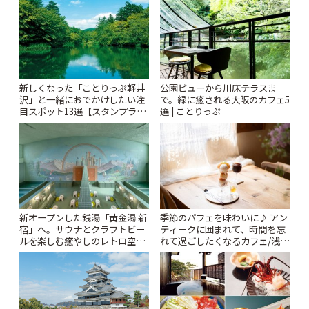
新しくなった「ことりっぷ軽井
公園ビューから川床テラスま
沢」と一緒におでかけしたい注
で。緑に癒される大阪のカフェ5
目スポット13選【スタンプラリ
選 | ことりっぷ
ー開催中】 | ことりっぷ
新オープンした銭湯「黄金湯 新
季節のパフェを味わいに♪ アン
宿」へ。サウナとクラフトビー
ティークに囲まれて、時間を忘
ルを楽しむ癒やしのレトロ空間
れて過ごしたくなるカフェ/浅草
| ことりっぷ
「annorum cafe」 | ことりっぷ