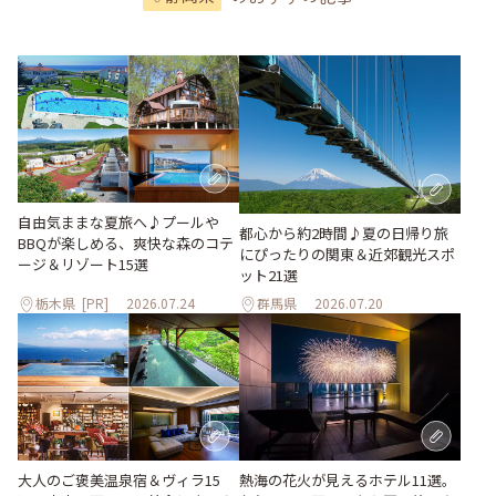
自由気ままな夏旅へ♪プールや
都心から約2時間♪夏の日帰り旅
BBQが楽しめる、爽快な森のコテ
にぴったりの関東＆近郊観光スポ
ージ＆リゾート15選
ット21選
栃木県
[PR]
2026.07.24
群馬県
2026.07.20
大人のご褒美温泉宿＆ヴィラ15
熱海の花火が見えるホテル11選。