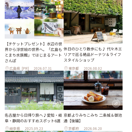
【チケットプレゼント】水辺の世
休日のひとり散歩にも♪ 代々木エ
界から浮世絵の世界へ。「広島も
リアで巡る絶品ドーナツ＆ライフ
とまち水族館」ではじまるアート
スタイルショップ
さんぽ
広島県
[PR]
2026.07.31
東京都
2026.08.02
名古屋から日帰り旅へ♪愛知・岐
京都よりみちこみち 二条城＆御池
阜・静岡のおすすめスポット6選
通【後編】
岐阜県
2025.09.23
京都府
2026.06.20