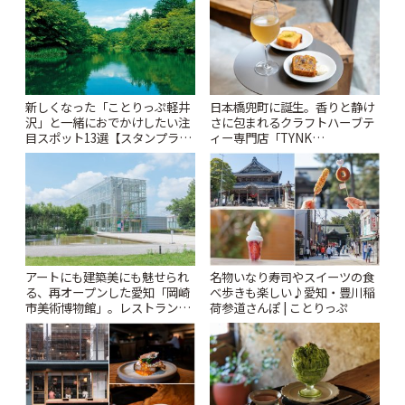
新しくなった「ことりっぷ軽井
日本橋兜町に誕生。香りと静け
沢」と一緒におでかけしたい注
さに包まれるクラフトハーブテ
目スポット13選【スタンプラリ
ィー専門店「TYNK
ー開催中】 | ことりっぷ
Kabutocho」 | ことりっぷ
アートにも建築美にも魅せられ
名物いなり寿司やスイーツの食
る、再オープンした愛知「岡崎
べ歩きも楽しい♪愛知・豊川稲
市美術博物館」。レストランや
荷参道さんぽ | ことりっぷ
ショップも充実 | ことりっぷ