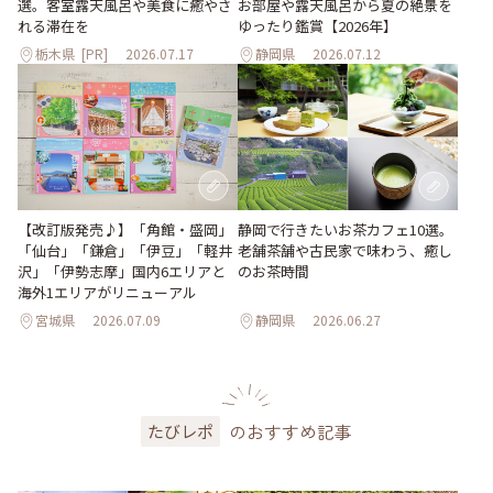
選。客室露天風呂や美食に癒やさ
お部屋や露天風呂から夏の絶景を
れる滞在を
ゆったり鑑賞【2026年】
栃木県
[PR]
2026.07.17
静岡県
2026.07.12
【改訂版発売♪】「角館・盛岡」
静岡で行きたいお茶カフェ10選。
「仙台」「鎌倉」「伊豆」「軽井
老舗茶舗や古民家で味わう、癒し
沢」「伊勢志摩」国内6エリアと
のお茶時間
海外1エリアがリニューアル
宮城県
2026.07.09
静岡県
2026.06.27
のおすすめ記事
たびレポ