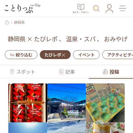
ガイド・マガジン
静岡県
静岡県
×
たびレポ
、
温泉・スパ
、
おみやげ
絞り込む
たびレポ
イベント
アクティビテ
スポット
記事
投稿