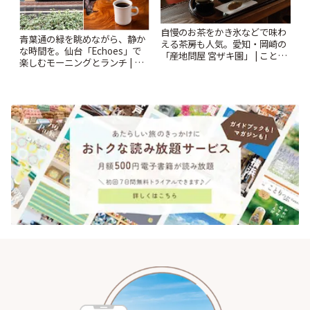
自慢のお茶をかき氷などで味わ
青葉通の緑を眺めながら、静か
える茶房も人気。愛知・岡崎の
な時間を。仙台「Echoes」で
「産地問屋 宮ザキ園」 | ことり
楽しむモーニングとランチ | こ
っぷ
とりっぷ