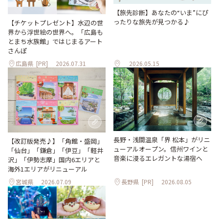
【旅先診断】あなたの“いま”にぴ
ったりな旅先が見つかる♪
【チケットプレゼント】水辺の世
界から浮世絵の世界へ。「広島も
とまち水族館」ではじまるアート
さんぽ
広島県
[PR]
2026.07.31
2026.05.15
長野・浅間温泉「界 松本」がリニ
【改訂版発売♪】「角館・盛岡」
ューアルオープン。信州ワインと
「仙台」「鎌倉」「伊豆」「軽井
音楽に浸るエレガントな湯宿へ
沢」「伊勢志摩」国内6エリアと
海外1エリアがリニューアル
宮城県
2026.07.09
長野県
[PR]
2026.08.05