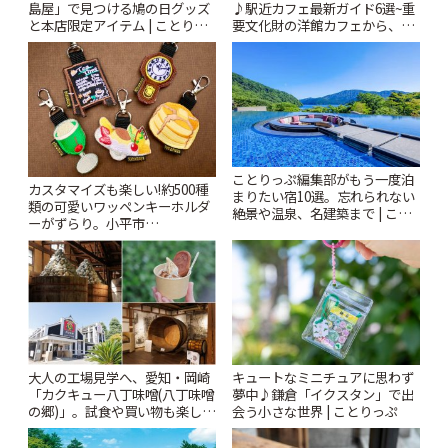
島屋」で見つける鳩の日グッズ
♪駅近カフェ最新ガイド6選~重
と本店限定アイテム | ことりっ
要文化財の洋館カフェから、改
ぷ
札すぐのレトロ喫茶まで~ | こと
りっぷ
ことりっぷ編集部がもう一度泊
カスタマイズも楽しい!約500種
まりたい宿10選。忘れられない
類の可愛いワッペンキーホルダ
絶景や温泉、名建築まで | こと
ーがずらり。小平市
りっぷ
「Kimamaya T&K」 | ことりっ
ぷ
大人の工場見学へ、愛知・岡崎
キュートなミニチュアに思わず
「カクキュー八丁味噌(八丁味噌
夢中♪鎌倉「イクスタン」で出
の郷)」。試食や買い物も楽しみ
会う小さな世界 | ことりっぷ
♪ | ことりっぷ