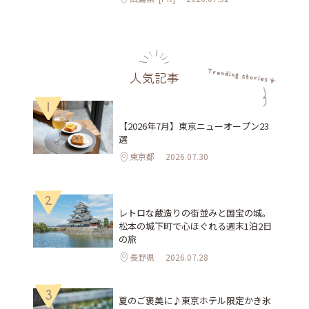
人気記事
1
【2026年7月】東京ニューオープン23
選
東京都
2026.07.30
2
レトロな蔵造りの街並みと国宝の城。
松本の城下町で心ほぐれる週末1泊2日
の旅
長野県
2026.07.28
3
夏のご褒美に♪東京ホテル限定かき氷