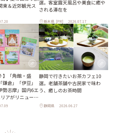
選。客室露天風呂や美食に癒や
関東＆近郊観光ス
される滞在を
07.20
栃木県
[PR]
2026.07.17
♪】「角館・盛
静岡で行きたいお茶カフェ10
「鎌倉」「伊豆」
選。老舗茶舗や古民家で味わ
伊勢志摩」国内6エ
う、癒しのお茶時間
エリアがリニューア
07.09
静岡県
2026.06.27