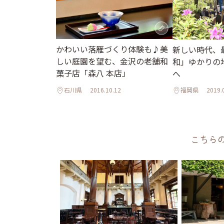
かわいい落雁づくり体験も♪美
新しい時代、
しい庭園を望む、金沢の老舗和
和」ゆかりの
菓子店「森八 本店」
へ
石川県
2016.10.12
福岡県
2019.
こちら