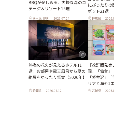
BBQが楽しめる、爽快な森のコ
にぴったりの
テージ＆リゾート15選
ポット21選
栃木県
[PR]
2026.07.24
群馬県
2026.
熱海の花火が見えるホテル11
【改訂版発売
選。お部屋や露天風呂から夏の
岡」「仙台」
絶景をゆったり鑑賞【2026年】
「軽井沢」「
リアと海外1
ル
静岡県
2026.07.12
宮城県
2026.