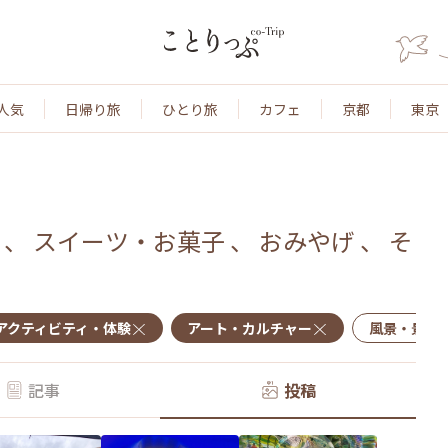
人気
日帰り旅
ひとり旅
カフェ
京都
東京
、
スイーツ・お菓子
、
おみやげ
、
そ
ー
アクティビティ・体験
アート・カルチャー
風景・景色
記事
投稿