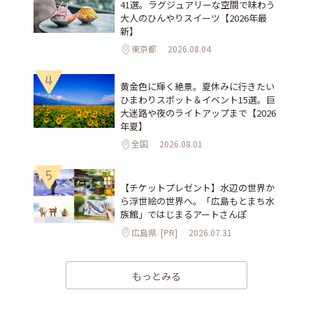
41選。ラグジュアリーな空間で味わう
大人のひんやりスイーツ【2026年最
新】
東京都
2026.08.04
4
黄金色に輝く絶景。夏休みに行きたい
ひまわりスポット＆イベント15選。巨
大迷路や夜のライトアップまで【2026
年夏】
全国
2026.08.01
5
【チケットプレゼント】水辺の世界か
ら浮世絵の世界へ。「広島もとまち水
族館」ではじまるアートさんぽ
広島県
[PR]
2026.07.31
もっとみる