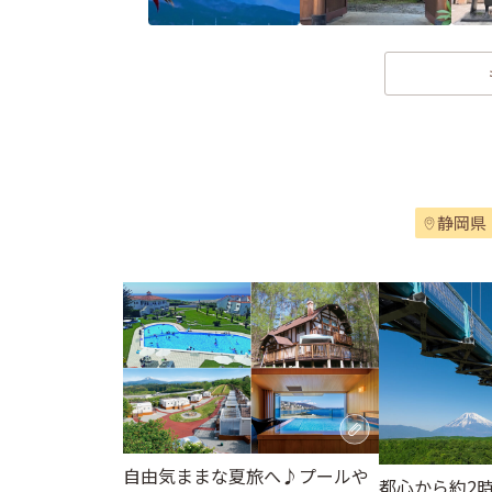
静岡県
自由気ままな夏旅へ♪プールや
都心から約2