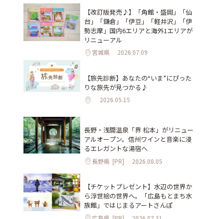
【改訂版発売♪】「角館・盛岡」「仙
台」「鎌倉」「伊豆」「軽井沢」「伊
勢志摩」国内6エリアと海外1エリアが
リニューアル
宮城県
2026.07.09
【旅先診断】あなたの“いま”にぴった
りな旅先が見つかる♪
2026.05.15
長野・浅間温泉「界 松本」がリニュー
アルオープン。信州ワインと音楽に浸
るエレガントな湯宿へ
長野県
[PR]
2026.08.05
【チケットプレゼント】水辺の世界か
ら浮世絵の世界へ。「広島もとまち水
族館」ではじまるアートさんぽ
広島県
[PR]
2026.07.31