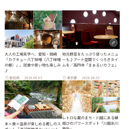
地元野菜をたっぷり使ったメニュ
大人の工場見学へ、愛知・岡崎
ーも♪アート空間でくつろぎタイ
「カクキュー八丁味噌（八丁味噌
ムを／高円寺「まぁるいカフェ」
の郷）」。試食や買い物も楽しみ
♪
愛知県
2026.08.03
東京都
2026.08.03
レトロな蔵のまち・川越にある縁
結びのパワースポット「川越氷川
本×食×温泉が楽しめる癒しのス
神社」