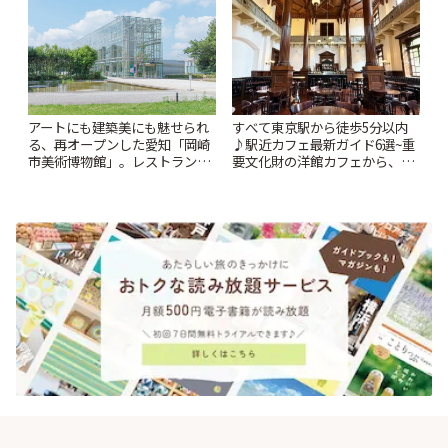
すべて東京駅から徒歩5分以内
アートにも建築美にも魅せられ
♪駅近カフェ最新ガイド6選~重
る、再オープンした愛知「岡崎
要文化財の洋館カフェから、改
市美術博物館」。レストランや
札すぐのレトロ喫茶まで~ | こと
ショップも充実 | ことりっぷ
りっぷ