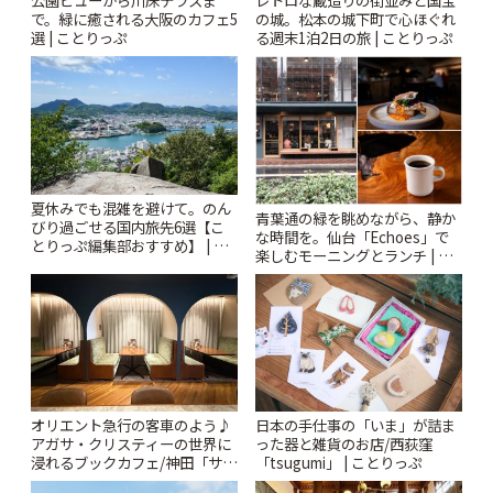
公園ビューから川床テラスま
レトロな蔵造りの街並みと国宝
で。緑に癒される大阪のカフェ5
の城。松本の城下町で心ほぐれ
選 | ことりっぷ
る週末1泊2日の旅 | ことりっぷ
夏休みでも混雑を避けて。のん
青葉通の緑を眺めながら、静か
びり過ごせる国内旅先6選【こ
な時間を。仙台「Echoes」で
とりっぷ編集部おすすめ】 | こ
楽しむモーニングとランチ | こ
とりっぷ
とりっぷ
オリエント急行の客車のよう♪
日本の手仕事の「いま」が詰ま
アガサ・クリスティーの世界に
った器と雑貨のお店/西荻窪
浸れるブックカフェ/神田「サロ
「tsugumi」 | ことりっぷ
ンクリスティ」 | ことりっぷ