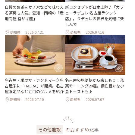
新コンセプトが日本上陸♪「カフ
自慢のお茶をかき氷などで味わえ
ェ・ラデュレ 名古屋ラシック
る茶房も人気。愛知・岡崎の「産
店」。ラデュレの世界を気軽に楽
地問屋 宮ザキ園」
しんで
愛知県
2026.07.21
愛知県
2026.07.16
名古屋・栄のザ・ランドマーク名
名古屋の旅は朝から楽しもう！充
古屋栄に「HAERA」が開業。名古
実モーニング20選。個性豊かな小
屋限定品など注目のグルメを紹介
倉トーストも♪
愛知県
2026.07.10
愛知県
2026.07.07
のおすすめ記事
その他施設