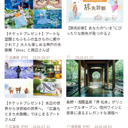
【旅先診断】あなたの“いま”にぴ
ったりな旅先が見つかる♪
【チケットプレゼント】アートな
空間ともふもふの生きものに癒や
されて♪ 大人も楽しめる神戸の水
族館「átoa」と周辺さんぽ
兵庫県
[PR]
2026.08.07
2026.05.15
長野・浅間温泉「界 松本」がリニ
【チケットプレゼント】水辺の世
ューアルオープン。信州ワインと
界から浮世絵の世界へ。「広島も
音楽に浸るエレガントな湯宿へ
とまち水族館」ではじまるアート
さんぽ
広島県
[PR]
2026.07.31
長野県
[PR]
2026.08.05