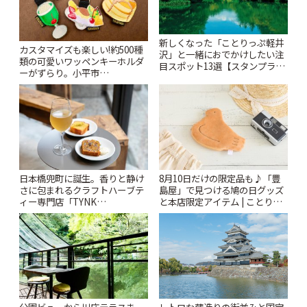
新しくなった「ことりっぷ軽井
カスタマイズも楽しい!約500種
沢」と一緒におでかけしたい注
類の可愛いワッペンキーホルダ
目スポット13選【スタンプラリ
ーがずらり。小平市
ー開催中】 | ことりっぷ
「Kimamaya T&K」 | ことりっ
ぷ
日本橋兜町に誕生。香りと静け
8月10日だけの限定品も♪「豊
さに包まれるクラフトハーブテ
島屋」で見つける鳩の日グッズ
ィー専門店「TYNK
と本店限定アイテム | ことりっ
Kabutocho」 | ことりっぷ
ぷ