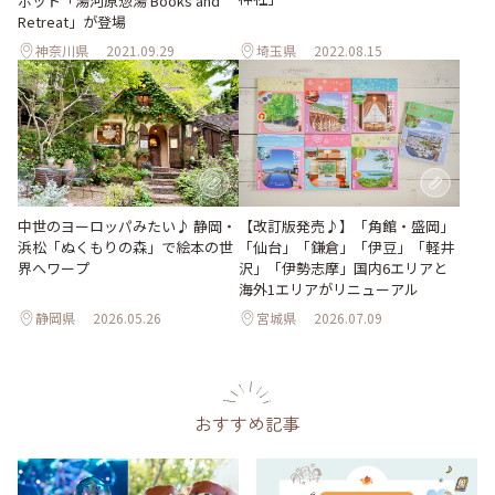
ポット「湯河原惣湯 Books and
Retreat」が登場
神奈川県
2021.09.29
埼玉県
2022.08.15
【改訂版発売♪】「角館・盛岡」
中世のヨーロッパみたい♪ 静岡・
「仙台」「鎌倉」「伊豆」「軽井
浜松「ぬくもりの森」で絵本の世
沢」「伊勢志摩」国内6エリアと
界へワープ
海外1エリアがリニューアル
静岡県
2026.05.26
宮城県
2026.07.09
おすすめ記事