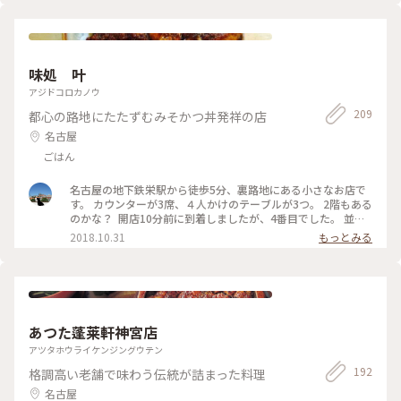
あります。 🇺🇦ウクライナ大統領も来日しています。 ダイオ
キシン問題が起きたのもこの頃… #ことりっぷと一緒 #ことり
っぷ愛知 #秋の装い #万博 #愛知県 #名古屋
味処 叶
アジドコロカノウ
209
都心の路地にたたずむみそかつ丼発祥の店
名古屋
ごはん
名古屋の地下鉄栄駅から徒歩5分、裏路地にある小さなお店で
す。 カウンターが3席、４人かけのテーブルが3つ。 2階もある
のかな？ 開店10分前に到着しましたが、4番目でした。 並ん
でいるときにメニューを配られて注文するのですが、それでも
2018.10.31
もっとみる
提供されるまでに20分近く。 作っている人は「店長」と呼ば
れている男性１人。 1回に３人分程度を作るようです。 まず、
味噌ダレの大きな鍋に生卵を3つ投入。ポーチドエッグ味噌バ
ージョンができます。 丼のご飯の上にその卵をのせます。その
後、同じ鍋に揚げたカツを投入。衣に味噌ダレが沁みた頃合い
に引き上げて丼に盛り付け。 カツがとても分厚いので、揚げ
あつた蓬莱軒神宮店
るのに時間がかかるのですね。濃厚赤味噌がカツに、卵に、ご
飯にしみしみです。カツはタレにつけているのに、カリッとし
アツタホウライケンジングウテン
ています。柔らかい。 関西人には好みが分かれる所だと思いま
192
格調高い老舗で味わう伝統が詰まった料理
すが、私はとても美味しかった。味噌の甘さが控えめなので、
飽きません。 赤味噌の味噌汁もアツアツで良かったです。 #名
名古屋