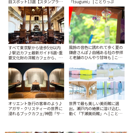
目スポット13選【スタンプラリ
「tsugumi」 | ことりっぷ
ー開催中】 | ことりっぷ
風鈴の音色に誘われて歩く夏の
すべて東京駅から徒歩5分以内
鎌倉さんぽ♪由緒ある社の参拝
♪駅近カフェ最新ガイド6選~重
と老舗のひんやり甘味も | こと
要文化財の洋館カフェから、改
りっぷ
札すぐのレトロ喫茶まで~ | こと
りっぷ
世界で最も美しい美術館に選
オリエント急行の客車のよう♪
出。瀬戸内の絶景に溶け込む、
アガサ・クリスティーの世界に
動く「下瀬美術館」へ | ことり
浸れるブックカフェ/神田「サロ
っぷ
ンクリスティ」 | ことりっぷ