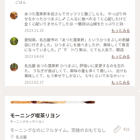
ごはん
あつた蓬莱軒本店さんでガッツリと腹ごしらえ。 やっぱり外
せなかったひつまぶし💕 こんなに食べれる？と心配したけど
全く心配いりませんでした😆 一膳目は山椒をたっぷりと効か
せてそのまま。 二膳目はネギと海苔を効かせて。 三膳目はお
2023.11.20
もっとみる
出汁をかけて薬味もたっぷりワサビをツンとくるほどに。 私
はこれが一番好き😋 夜に向けて準備はオッケイ。お腹いっぱ
愛知県、名古屋市の「あつた蓬莱軒」というひつまぶしの老舗
い❣️ #私のことりっぷ旅 #ひつまぶし #名古屋
店に行きました。ひつまぶしを食べましたが、美味しくて無言
になっていました。(*´∇｀ﾃﾍ*) 実は、とても人気で、開店前
に行ったのですが、行列がすごくて、11:50からの昼食になり
2023.04.04
もっとみる
ました。🍴٩( 'ω' )و ｵｲｼｽｷﾞﾃﾔﾊﾞｲ！！ 3枚目の写真は、メニュ
ーの初めのページを写しています。2膳目で、海苔・わさび・
名古屋 あつた蓬莱軒 ひつまぶし 肝吸いに変更するのを忘れ
ねぎを乗せて食べたら、、、（なんとなく想像つきますよね？
た。 うなぎが香ばしくて、薬味の量も多くて嬉しい。 出汁も
(*･ω･ﾉ） また来たいですし、皆さんも是非機会があれば寄っ
美味しくて、もう幸せでしかない。 3/4くらいでおなかいっぱ
て見てくださいね！！(^-^) #私のことりっぷ旅 #ひつまぶし#
いになった。
2023.02.27
もっとみる
あつた蓬莱軒 ☆次は白川郷を投稿します！お楽しみに！！
モーニング喫茶リヨン
モーニングキッサリヨン
621
モーニングなのにフルタイム。究極のおもてなし
名古屋