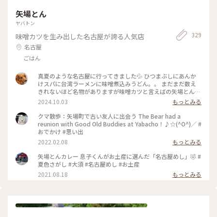
矢場とん
ヤバトン
329
味噌カツを生み出した名古屋が誇る人気店
名古屋
ごはん
真夏のような名古屋に行ってきました💦 ひつまぶしにあんか
けスパに台湾ラーメンに味噌煮込みうどん。。 まだまだ数え
きれないほど名物がありますが味噌カツと言えばの矢場とん
🐷 初めて伺いました♪ お店の中も豚さん尽くし😆 で、味噌
2024.10.03
もっとみる
カツは？？💦 ミックスフライですねぇ🤣 サクサクで熱々で
美味しかったぁ💕 味噌ダレも付いてきましたが私はやっぱり
クマ散歩：矢場町で古い友人に出会う The Bear had a
ソース派です🙏 向かいで友達はとても美味しそうに味噌カツ
reunion with Good Old Buddies at Yabacho！♪☆(^O^)／ #
頬張ってました🐷 良かった 良かった♪ #名物 #ランチ
おでかけ #思い出
2022.02.08
もっとみる
矢場とんカレー 息子くんがお土産に選んだ「名古屋めし」🤣 #
夏色さがし #大須 #名古屋めし #お土産
2021.08.18
もっとみる