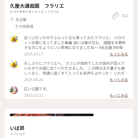
久屋大通庭園 フラリエ
ヒサヤオオドオリテイエンフラリエ
312
名古屋
その他施設
近くに行ったのでふらっと立ち寄ってみたフラリエ。 ハロウ
ィン仕様になってました🎃👻 池には蓮の花も。 庭園をお散歩
するのにちょうどいい季節になりましたね〜 #名古屋 #矢場町
#庭園 #ハロウィン #ことりっぷと一緒 #ことりっぷ #秋の装い
2025.10.17
もっとみる
久しぶりにフラリエへ。 カフェが目的でしたが店内が混んで
いたのでお庭に出ていただきました。 この時はまだ暑さも厳
しくなく、快適に過ごせてとっても気持ちよかった！ いただ
いたのはBRIOCHE Goさんの野菜のデリとフルーツのプレー
2025.06.28
もっとみる
ト。 パンはブリオッシュで甘みがあって、ラタトゥイユと合わ
せて食べても美味しい♪ 色んなお花を眺めながら、最高のカ
広い公園です。
フェタイムになりました💐 #名古屋 #矢場町 #庭園 #フラリエ #
2023.12.22
もっとみる
カフェ #デリ #パン #ランチ #アートな景色
いば昇
イバショウ