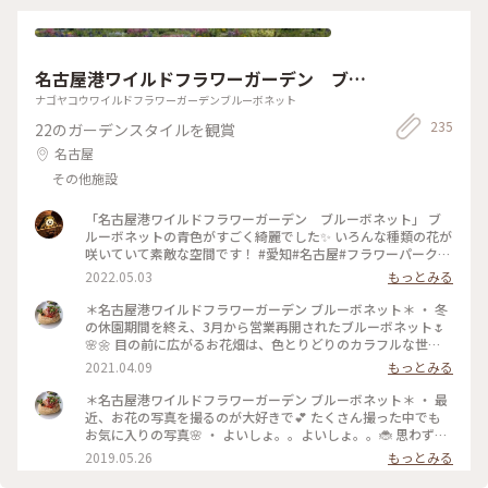
名古屋港ワイルドフラワーガーデン ブル
ーボネット
ナゴヤコウワイルドフラワーガーデンブルーボネット
235
22のガーデンスタイルを観賞
名古屋
その他施設
「名古屋港ワイルドフラワーガーデン ブルーボネット」 ブ
ルーボネットの青色がすごく綺麗でした✨ いろんな種類の花が
咲いていて素敵な空間です！ #愛知#名古屋#フラワーパーク#
春風さんぽ
2022.05.03
もっとみる
＊名古屋港ワイルドフラワーガーデン ブルーボネット＊ ・ 冬
の休園期間を終え、3月から営業再開されたブルーボネット🌷
🌸🌼 目の前に広がるお花畑は、色とりどりのカラフルな世
界。 チューリップを中心にネモフィラも咲いていて、春爛漫✨
2021.04.09
もっとみる
・ お花を見るには最高の季節ですね💕 ・ #春ふわり#ブルーボ
ネット#チューリップ#お花
＊名古屋港ワイルドフラワーガーデン ブルーボネット＊ ・ 最
近、お花の写真を撮るのが大好きで💕 たくさん撮った中でも
お気に入りの写真🌸 ・ よいしょ。。よいしょ。。🐞 思わず応
援したくなる後ろ姿💕 可愛すぎ😍 ・ 初夏のガーデンは可愛い
2019.05.26
もっとみる
お花もたくさん🌸🌼🌹 休みの度に通いたい大好きな場所です
♪ ・ #初夏の彩り#わたしの街#ブルーボネット#名古屋港ワイ