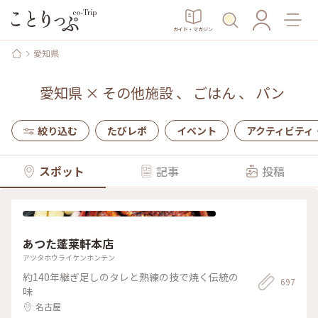
ガイド・マガジン
愛知県
愛知県
×
その他施設
、
ごはん
、
パン
絞り込む
たびレポ
イベント
アクティビティ
スポット
記事
投稿
あつた蓬莱軒本店
アツタホウライケンホンテン
約140年継ぎ足しのタレと熟練の技で焼く伝統の
697
味
名古屋