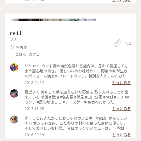
で 「美味しいごちそう」という意味なんだそう_φ(･_･ 可愛い
ピンクは甘酸っぱいラズベリーのメレンゲ✨ 甘いのかな？と思
ったサブレ・ディアマン・ショコラは ゲラントの塩がアクセ
ントになっていてビックリ(๑˃̵ᴗ˂̵) 美味しさがギュッと詰まっ
たフロランタンなどなど どれを食べても美味しくて 家族で一
種類ずつ食べ〜また明日（笑） と言いつつ…やっぱりもう一枚
re:Li
(*´꒳`*) まりこさん♪ ワクワクする美味しいものをありがとう
ございました☘ #カフェタナカ #TANAKA #まりこさんありが
リリ
462
とうございました
名古屋
ごはん, カフェ
リリ re:Li ウッド調の自然色溢れる店内は、思わず長居してし
まう居心地の良さ。 優しい味のお味噌汁に、野菜の味が生き
たボリューム満点のプレートランチ。特別な人と、のんびり憩
いの時間を過ごしてみては？ #ヘルシー#ご飯#プレートランチ
2018.02.12
もっとみる
#隠れ家的レストラン#カフェ#大須
最近よく 美味しく手を加えられた野菜を 取り入れることが出
来ている 感謝 #愛知 #名古屋 #伏見 #白川公園 #re:Li #リリ #A
ランチ #居心地よろし #チーズケーキも食べたかった
2017.11.05
もっとみる
ずーっと行きたかったおしゃれカフェ❤️ 『re:Li』さんでラン
チ🍴 オシャレな店、こだわりの材料を使った身体に優しい、
そして美味しいお料理。 今日のランチメニューは、 ・秋鮭と
農園の野菜のフリットエスニックソース ・紫キャベツのクミ
2016.09.19
もっとみる
ンソース ・大葉のポテトサラダ ・蒸し豆腐、ゆで鶏と韓国ダ