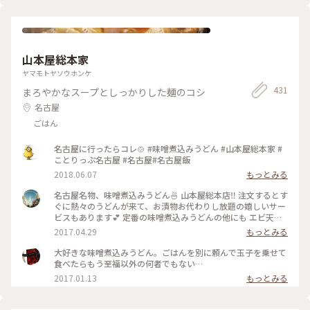
レ ・おすいもの ・玄米 ・黒米茶 飲み物とご飯は選べます。 と
ても人気のお店で、外でたくさんの人が並んでいました。 土
日は予約をした方がいいようです😊 #わたしの街 #名古屋 #ラ
ンチ #カフェ
山本屋総本家
ヤマモトヤソウホンケ
431
まろやかなスープとしっかりした麺のコシ
名古屋
ごはん
名古屋に行ったらコレ🍲 #味噌煮込みうどん #山本屋総本家 #
ことりっぷ名古屋 #名古屋#名古屋飯
2018.06.07
もっとみる
名古屋名物、味噌煮込みうどん🍜 山本屋総本店‼️ 注文するとす
ぐに熱々のうどんが来て、お漬物お代わりし放題の嬉しいサー
ビスもあります💕 定番の味噌煮込みうどんの他にも エビ天が
乗ってるものや、 もつ煮込みが入ってるものも😋😋 名古屋に
2017.04.29
もっとみる
来られる機会があれば ぜひ行ってもらいたいお店の一つです
★ #名古屋 #名古屋名物 #味噌煮込みうどん #山本屋総本店 #か
大好きな味噌煮込みうどん。ごはんを別に頼んで玉子を乗せて
おる
食べたらもう至福以外の何者でもない…
2017.01.13
もっとみる