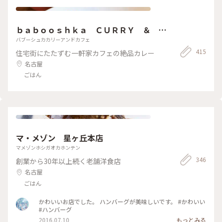
ｂａｂｏｏｓｈｋａ ＣＵＲＲＹ ＆ Ｃ
ＡＦＥ
バブーシュカカリーアンドカフェ
415
住宅街にたたずむ一軒家カフェの絶品カレー
名古屋
ごはん
マ・メゾン 星ヶ丘本店
マメゾンホシガオカホンテン
346
創業から30年以上続く老舗洋食店
名古屋
ごはん
かわいいお店でした。 ハンバーグが美味しいです。 #かわいい
#ハンバーグ
2016.07.10
もっとみる