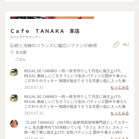
Ｃａｆｅ ＴＡＮＡＫＡ 本店
カフェタナカホンテン
462
伝統と洗練のバランスに幅広いファンが納得
名古屋
ごはん
REGAL DE CHIHIRO 一枚一枚手作りして丹念に焼き上げた
REGAL 美味しいごちそうという名の パティシエ田中千尋さん
こだわりのクッキー 物語が始まりそうな可愛い缶に入った美
味しい 贈り物 全部美味しいクッキー 私のお気に入りは手前の
2019.07.31
もっとみる
サブレ ディアマン ショコラ エクアドル産のチョコレートたっ
ぷりにザックリした食感 最後に感じる塩がアクセントに 甘 じ
REGAL DE CHIHIRO 一枚一枚手作りして丹念に焼き上げた
ょっぱさがたまらない まりこさんありがとうございました #あ
REGAL 美味しいごちそうという名の パティシエ田中千尋さん
りがとう
こだわりのクッキー 物語が始まりそうな可愛い缶に入った美
味しい 贈り物 毎日楽しんで頂きました まりこさんありがとう
2019.07.31
もっとみる
ございました #ありがとう
【Café TANAKA】 1963年に自家焙煎珈琲専門店としてスター
トし 名古屋市内で50年続いている「カフェ タナカ」さん♪ 一
枚一枚丁寧に焼き上げた 女性パティシエ 田中千尋さん拘りの
クッキー 「REGAL DE CHIHIRO」 「REGAL」とはフランス語
2019.06.30
もっとみる