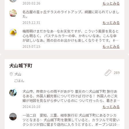
2020.02.26
もっとみる
名古屋の星ヶ丘テラスのライトアップ。綺麗に彩られていまし
た。
2019.12.31
もっとみる
梅雨明けまだかなあ…なお天気ですが、こういう風景を見ると
心も明るく。 パステルカラーの傘、かわいいなあ。こんな傘
が欲しいなあ。雨の日のお出かけも楽しくなりそうです。 #名
古屋 #星ヶ丘 #わたしの街 #梅雨
2019.07.15
もっとみる
犬山城下町
289
犬山
ごはん
犬山市、昨夜からの雨☔があがり 曇天の☁️犬山城下町 旅行あ
るある、外国人観光客について行けば 行ける！ 外国人のご夫
婦が地図を見ながら歩いているのに ついて行ったら、着きま
した！犬山城下町 風情のある街並みに、雑貨屋さんやお土産
2024.10.10
もっとみる
屋さん 飲食店が並んでます。 この景色、どこかで見たよう
な… そう、小江戸といわれる埼玉県の川越市です。 川越も古
一泊二日 愛知、三重、岐阜旅行⑥ 犬山城下町にあるクシカ
い街並みにいろんなお店があり、 観光客で賑わってました。
ツとなまる✨ 犬山城下町を散策していると、カラフルで可愛い
私が来たのは朝の9時過ぎで、お店はまだ開いていなくて 歩く
クシカツが目に留まり店内に入ろうとすると、オープンは10時
人もまばらでしたが、犬山城の見学を終えた頃には お店も開
30～と言われ😆 城下町を散策して、再度時間になったら行っ