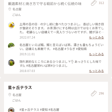
312
厳選素材と焼き方で守る戦前から続く伝統の味
名古屋
ごはん
土用の丑の日…の少し前に食べたひつまぶし。 香ばしい焼き目
が食欲そそります。 お茶漬けにする時は出汁ではなくお茶でし
た。 老舗らしい店構えで一見入りづらいのですが、鯉が泳ぐ
中庭を通って奥の座敷に通してもらうととっても落ち着く空間
2022.07.24
もっとみる
で、店員さんも親切でお値段も意外とお手頃でした。 #名古屋
#錦 #栄 #うなぎ #ひつまぶし #ご当地 #Myことりっぷ
名古屋といえば鰻。鰻と言えばいば昇。濃さも量もちょうどい
い。店構えも素敵です。 #名古屋 #うなぎ #愛知県
2019.11.01
もっとみる
隠れ家的なところにあるひつまぶし ➰👌 あっさりとした味で
す🙋 #名古屋栄#いば昇#ひつまぶし
2018.07.03
もっとみる
星ヶ丘テラス
296
名古屋
ごはん
#星ヶ丘テラス #愛知 #名古屋