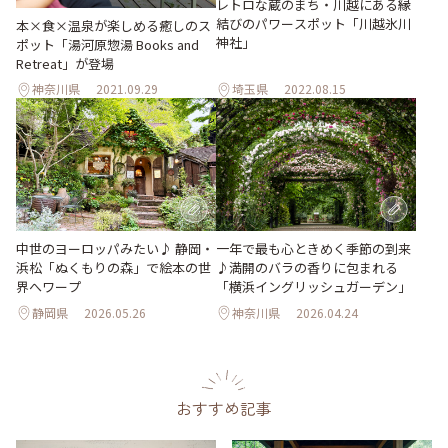
レトロな蔵のまち・川越にある縁
結びのパワースポット「川越氷川
本×食×温泉が楽しめる癒しのス
神社」
ポット「湯河原惣湯 Books and
Retreat」が登場
神奈川県
2021.09.29
埼玉県
2022.08.15
中世のヨーロッパみたい♪ 静岡・
一年で最も心ときめく季節の到来
浜松「ぬくもりの森」で絵本の世
♪満開のバラの香りに包まれる
界へワープ
「横浜イングリッシュガーデン」
静岡県
2026.05.26
神奈川県
2026.04.24
おすすめ記事