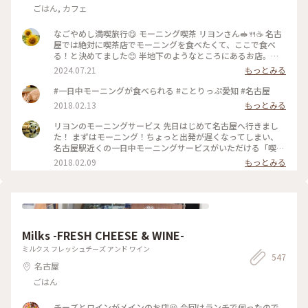
ごはん, カフェ
なごやめし満喫旅行😋 モーニング喫茶 リヨンさん🥪🍴☕️ 名古
屋では絶対に喫茶店でモーニングを食べたくて、ここで食べ
る！と決めてました😊 半地下のようなところにあるお店。通
りからはちょっと見えにくくなってます。 オープン30分ほど
2024.07.21
もっとみる
前に到着しましたが早くも先客が！ そのあとも次々に列が伸
びていき、オープンする頃には50人近く並んでいました😳 無
#一日中モーニングが食べられる #ことりっぷ愛知 #名古屋
事に1巡目で入店！ ソファー席に座ることが出来ました☺️ レト
2018.02.13
もっとみる
ロな店内は落ち着いた雰囲気で、真ん中の大きなテーブルはお
ひとり様が多かったです。 リヨンさんでは一日中モーニングを
リヨンのモーニングサービス 先日はじめて名古屋へ行きまし
食べることが出来ます🥰 私はポテトサラダ、夫は野菜サンドに
た！ まずはモーニング！ちょっと出発が遅くなってしまい、
しました。 私はドリンク代だけでプレスサンドがサービスで
名古屋駅近くの一日中モーニングサービスがいただける「喫茶
ついてくるもの、夫はドリンク代にプラス料金の玉子・野菜サ
リヨン」へ。 ドリンク1杯でプレスサンドとスナックがいただ
2018.02.09
もっとみる
ンドセットでした。 具も美味しいけどパンも美味しい💓 お店
けました。 プレスサンドは5、6種類から選べました。 小倉あ
の横に「本間製パン」と書かれた箱が積み重ねてあり、どうや
んととろけたバターが端までギッシリ✨ また行きたいです😂
らここのパンを使っているよう！ 愛知では有名な会社らし
✨✨ #朗らか #あったかい冬 #名古屋#モーニング
く、「義母と娘のブルース」のロケ地にもなったようです✨ 本
間製パン直営店のアヴァンセさん、行きたかったなあ🥰 #なご
やめし満喫旅行 #名古屋 #モーニング喫茶リヨン #リヨン #モ
ーニング #モーニング喫茶 #本間製パン #なごやめし
Milks -FRESH CHEESE & WINE-
ミルクス フレッシュチーズ アンド ワイン
547
名古屋
ごはん
チーズとワインがメインのお店😆 今回はランチで伺ったので