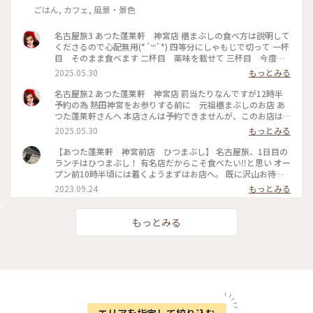
古屋めし #味噌カツ丼 #栄ランチ
ごはん, カフェ, 風景・景色
名古屋旅3 あつた蓬莱軒 神宮店 櫃まぶしの食べ方は説明して
くださるので心配無用(*´꒳`*) 四等分にしゃもじで切って 一杯
目 そのまま食べます 二杯目 薬味を載せて 三杯目 今度は
お出汁で 四杯目 上記三つのうちの好きな食べ方で 美味しか
2025.05.30
もっとみる
ったです❣️ 私はお薬味載せて食べるのが好きかな あと鰻巻き❣️
ふわふわ熱々最高でした😆
名古屋旅2 あつた蓬莱軒 神宮店 罰当たりなんですが12時半
予約の為 熱田神宮をお参りする前に 元祖櫃まぶしのお店 あ
つた蓬莱軒さんへ 本店さんは予約できませんが、このお店は
予約してできるのです 早めに電話予約しておいたのでサクッ
2025.05.30
もっとみる
と通していただきました 予約なし飛び込みの方は一時間半待
ちでした 参考まで
【あつた蓬莱軒 神宮前店 ひつまぶし】 名古屋旅、1日目の
ランチはひつまぶし！ 有名店だからこそ食べたい‼️と思い オー
プン前10時半頃には着くようまずはお店へ。 既に沢山お待ち
の方がいましたが並んで待つ形ではなく、『あと1時間半後に
2023.09.24
もっとみる
またいらしてください』とのとこで待ち時間で熱田神宮を散策
🎵 トランク片手に行ったのですが気を遣っていただき散策中
はお荷物は預かって頂けて感謝でした！ 1時間半ほど待ちはあ
もっとみる
りましたが 香ばしく焼けた鰻が本当に美味しく お出汁も加え
ても香ばしさが広がるのが 最高でした。 素敵な窓際のお席で
贅沢なランチ楽しめました。 #名古屋#名古屋飯#私のことりっ
ぷ旅
エリアを指定して絞り込む