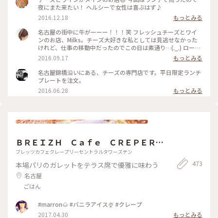
夜にまた来たい！ ヘルシーで女性は喜ぶはず♪
2016.12.18
もっとみる
名古屋の街中に牛がーーー！！！笑 フレッシュチーズとワイ
ンのお店、Milks。チーズ大好きな私としては見逃せなかった
けれど、仕事の移動中だったのでこの日は素通り…(._.) ロース
トビーフ丼が名物だそうです！ ローストビーフ丼食べたら報
2016.09.17
もっとみる
告します！ #チーズ #ワイン #ローストビーフ丼 #名古屋 #名古
屋錦橋
名古屋錦橋沿いにある、チーズの専門店です。平日限定ランチ
プレートを注文。
2016.06.28
もっとみる
ＢＲＥＩＺＨ Ｃａｆｅ ＣＲＥＰＥＲＩ
Ｅ セントラルタワーズ店
ブレッツカフェクレープリーセントラルタワーズテン
473
本場パリのガレットをテラス席で優雅に味わう
名古屋
ごはん
#marron🌰 #バニラアイス🍨 #クレープ
2017.04.30
もっとみる