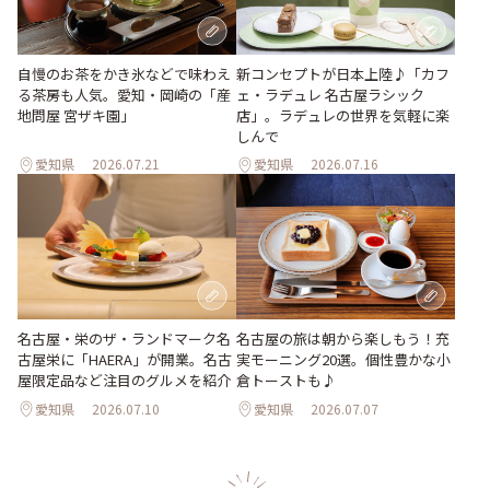
新コンセプトが日本上陸♪「カフ
自慢のお茶をかき氷などで味わえ
ェ・ラデュレ 名古屋ラシック
る茶房も人気。愛知・岡崎の「産
店」。ラデュレの世界を気軽に楽
地問屋 宮ザキ園」
しんで
愛知県
2026.07.21
愛知県
2026.07.16
名古屋・栄のザ・ランドマーク名
名古屋の旅は朝から楽しもう！充
古屋栄に「HAERA」が開業。名古
実モーニング20選。個性豊かな小
屋限定品など注目のグルメを紹介
倉トーストも♪
愛知県
2026.07.10
愛知県
2026.07.07