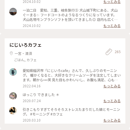
2024.10.02
もっとみる
いて人もちらほら。 ちょっと何か食べてみたいけど、 今日の
てみました。 暑い日だったので、涼しい店内で飲む犬山小町
お昼は味噌カツを食べるつもりだし、 昨日食べ過ぎたのて、こ
サイダーがとても美味しい💖 華串カツは、見た目も可愛く、
一泊二日 愛知、三重、岐阜旅行⑤ 犬山城下町にある、犬山
こは我慢です😢 #犬山市# 犬山城下町
カリカリして美味しかったです✨ 2024年6月24日 #犬山城下町
ぐーまる✨ フードコートのようなるつくりになっています。
クシカツとなまる #クラシカルな街 #秋の彩り #ベストトリッ
犬山名物モンブランソフトを頂いてきました😊 店内も広く、
プ2024
のんびりお茶などしながら、休めます✨ 2024年6月24日 #犬山
2024.10.02
もっとみる
ぐーまる #クラシカルな街 #秋の彩り #ベストトリップ2024
にじいろカフェ
265
一宮・清須
ごはん, カフェ
愛知県稲沢市「にじいろcafe」さんで、久しぶりのモーニン
グ。 暖かくなると、大好きなクリームソーダを注文してしまい
ます。朝から•••笑 見た目もかわいいし、お腹も満足、心も満
たされました。 #カフェ #クリームソーダ #モーニング #Myこ
2022.04.16
もっとみる
とりっぷ #ゴーラー隊
ほっこり できました ＊
2020.07.24
もっとみる
引きこもりすぎてそろそろストレスたまりだした娘とモーニン
グ。 #モーニング #カフェ
2020.03.10
もっとみる