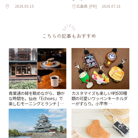
2026.05.15
広島県
[PR]
2026.07.31
こちらの記事もおすすめ
青葉通の緑を眺めながら、静か
カスタマイズも楽しい!約500種
な時間を。仙台「Echoes」で
類の可愛いワッペンキーホルダ
楽しむモーニングとランチ | こ
ーがずらり。小平市
とりっぷ
「Kimamaya T&K」 | ことりっ
ぷ