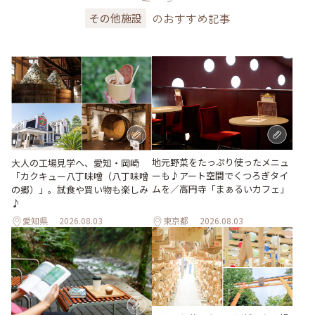
のおすすめ記事
その他施設
地元野菜をたっぷり使ったメニュ
大人の工場見学へ、愛知・岡崎
ーも♪アート空間でくつろぎタイ
「カクキュー八丁味噌（八丁味噌
ムを／高円寺「まぁるいカフェ」
の郷）」。試食や買い物も楽しみ
♪
愛知県
2026.08.03
東京都
2026.08.03