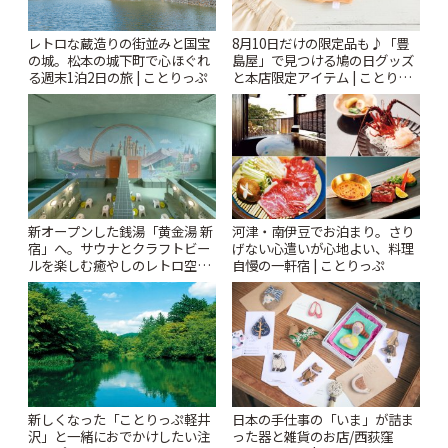
レトロな蔵造りの街並みと国宝
8月10日だけの限定品も♪「豊
の城。松本の城下町で心ほぐれ
島屋」で見つける鳩の日グッズ
る週末1泊2日の旅 | ことりっぷ
と本店限定アイテム | ことりっ
ぷ
新オープンした銭湯「黄金湯 新
河津・南伊豆でお泊まり。さり
宿」へ。サウナとクラフトビー
げない心遣いが心地よい、料理
ルを楽しむ癒やしのレトロ空間
自慢の一軒宿 | ことりっぷ
| ことりっぷ
新しくなった「ことりっぷ軽井
日本の手仕事の「いま」が詰ま
沢」と一緒におでかけしたい注
った器と雑貨のお店/西荻窪