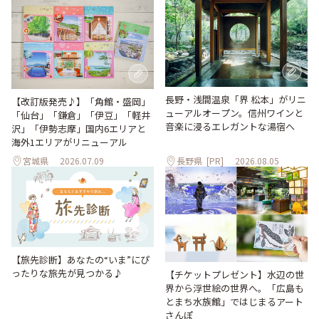
長野・浅間温泉「界 松本」がリニ
【改訂版発売♪】「角館・盛岡」
ューアルオープン。信州ワインと
「仙台」「鎌倉」「伊豆」「軽井
音楽に浸るエレガントな湯宿へ
沢」「伊勢志摩」国内6エリアと
海外1エリアがリニューアル
宮城県
2026.07.09
長野県
[PR]
2026.08.05
【旅先診断】あなたの“いま”にぴ
ったりな旅先が見つかる♪
【チケットプレゼント】水辺の世
界から浮世絵の世界へ。「広島も
とまち水族館」ではじまるアート
さんぽ