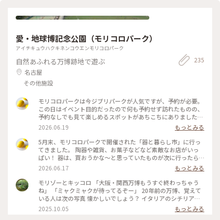
ルドフラワーガーデンブルーボネット#てんとう虫
愛・地球博記念公園（モリコロパーク）
アイチキュウハクキネンコウエンモリコロパーク
235
自然あふれる万博跡地で遊ぶ
名古屋
その他施設
モリコロパークは今ジブリパークが人気ですが、予約が必要。
この日はイベント目的だったので何も予約せず訪れたものの、
予約なしでも見て楽しめるスポットがあちこちにありました。
今度はジブリ作品を予習復習して、ちゃんと計画して行きたい
2026.06.19
もっとみる
です！ #愛知県 #長久手市 #モリコロパーク #ジブリ #公園
5月末、モリコロパークで開催された「器と暮らし市」に行っ
てきました。 陶器や雑貨、お菓子などなど素敵なお店がいっ
ぱい！ 器は、買おうかな〜と思っていたものが次に行ったら
売り切れていて結局何も買わず…😂でしたが、やちむんのお店
2026.06.17
もっとみる
で陶器のピアスと、愛知のお店watasito.さんの可愛くて美味
しい焼菓子を購入。 とても暑かったので、以前お菓子を買っ
モリゾーとキッコロ 「大阪・関西万博もうすぐ終わっちゃう
てお気に入りのお店になったoyatsupokkeさんのピーチジャ
ね」 「ミャクミャクが待ってるぞー」 20年前の万博、覚えて
スミンティーソーダで休憩。 青空の下、芝生の上でのイベン
いる人は次の写真 懐かしいでしょう？ イタリアのシチリアで
トはとても気持ちのいい空間でした🌿 #愛知県 #長久手市 #イ
見つかった踊るサチュロスや🇨🇦カナダのオーロラなど 貴賓
2025.10.05
もっとみる
ベント #モリコロパーク #公園 #陶磁器 #焼菓子 #おやつ
室に当時の天皇陛下、皇太子がいらっしゃった様子が展示して