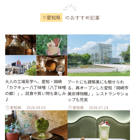
のおすすめ記事
愛知県
大人の工場見学へ、愛知・岡崎
アートにも建築美にも魅せられ
「カクキュー八丁味噌（八丁味噌
る、再オープンした愛知「岡崎市
の郷）」。試食や買い物も楽しみ
美術博物館」。レストランやショ
♪
ップも充実
愛知県
2026.08.03
愛知県
2026.07.24