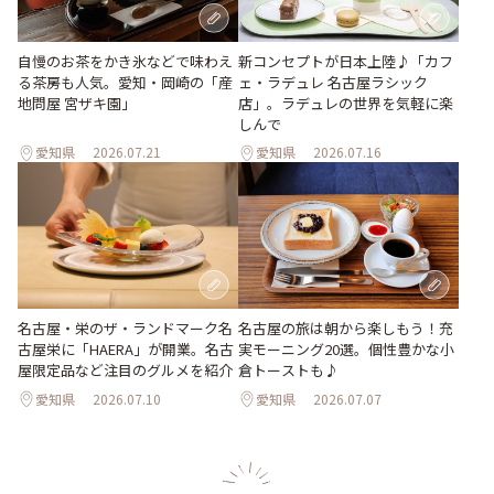
新コンセプトが日本上陸♪「カフ
自慢のお茶をかき氷などで味わえ
ェ・ラデュレ 名古屋ラシック
る茶房も人気。愛知・岡崎の「産
店」。ラデュレの世界を気軽に楽
地問屋 宮ザキ園」
しんで
愛知県
2026.07.21
愛知県
2026.07.16
名古屋・栄のザ・ランドマーク名
名古屋の旅は朝から楽しもう！充
古屋栄に「HAERA」が開業。名古
実モーニング20選。個性豊かな小
屋限定品など注目のグルメを紹介
倉トーストも♪
愛知県
2026.07.10
愛知県
2026.07.07