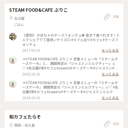
STEAM FOOD&CAFE ぶりこ
338
名古屋
ごはん
《愛知》 かぼちゃのチーズフォンデュ🎃 皮まで食べれます！3
人でシェアで丁度良いサイズ◎ #カフェ巡り#カフェ#チーズフ
ォンデュ
2017.05.16
もっとみる
＊STEAM FOOD&CAFE ぶりこ＊ 定番メニューの『スチームチ
ーズケーキ』と、 期間限定の『ジャスミンミルクティー』☺︎
♡ #名古屋#栄#カフェ#sweets#チーズケーキ#ジャスミン#ミ
ルクティー#おいしい#おしゃれ#お気に入りカフェ
2016.10.16
もっとみる
＊STEAM FOOD&CAFE ぶりこ＊ 定番メニューの『スチームチ
ーズケーキ』 期間限定の『ジャスミンミルクティー』☺︎♡ #名
古屋#栄#カフェ#sweets#チーズケーキ#ジャスミンミルクテ
ィー#おいしい#おしゃれ#お気に入りカフェ
2016.10.16
もっとみる
和カフェたらそ
333
西尾・佐久島