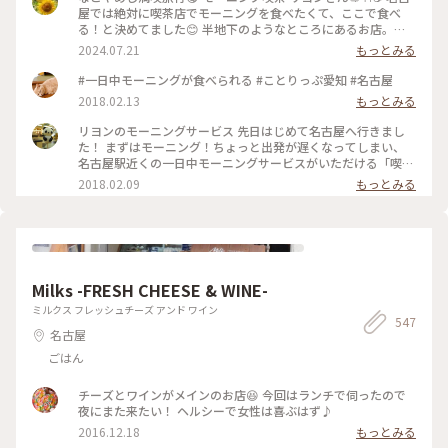
屋では絶対に喫茶店でモーニングを食べたくて、ここで食べ
る！と決めてました😊 半地下のようなところにあるお店。通
りからはちょっと見えにくくなってます。 オープン30分ほど
2024.07.21
もっとみる
前に到着しましたが早くも先客が！ そのあとも次々に列が伸
びていき、オープンする頃には50人近く並んでいました😳 無
#一日中モーニングが食べられる #ことりっぷ愛知 #名古屋
事に1巡目で入店！ ソファー席に座ることが出来ました☺️ レト
2018.02.13
もっとみる
ロな店内は落ち着いた雰囲気で、真ん中の大きなテーブルはお
ひとり様が多かったです。 リヨンさんでは一日中モーニングを
リヨンのモーニングサービス 先日はじめて名古屋へ行きまし
食べることが出来ます🥰 私はポテトサラダ、夫は野菜サンドに
た！ まずはモーニング！ちょっと出発が遅くなってしまい、
しました。 私はドリンク代だけでプレスサンドがサービスで
名古屋駅近くの一日中モーニングサービスがいただける「喫茶
ついてくるもの、夫はドリンク代にプラス料金の玉子・野菜サ
リヨン」へ。 ドリンク1杯でプレスサンドとスナックがいただ
2018.02.09
もっとみる
ンドセットでした。 具も美味しいけどパンも美味しい💓 お店
けました。 プレスサンドは5、6種類から選べました。 小倉あ
の横に「本間製パン」と書かれた箱が積み重ねてあり、どうや
んととろけたバターが端までギッシリ✨ また行きたいです😂
らここのパンを使っているよう！ 愛知では有名な会社らし
✨✨ #朗らか #あったかい冬 #名古屋#モーニング
く、「義母と娘のブルース」のロケ地にもなったようです✨ 本
間製パン直営店のアヴァンセさん、行きたかったなあ🥰 #なご
やめし満喫旅行 #名古屋 #モーニング喫茶リヨン #リヨン #モ
ーニング #モーニング喫茶 #本間製パン #なごやめし
Milks -FRESH CHEESE & WINE-
ミルクス フレッシュチーズ アンド ワイン
547
名古屋
ごはん
チーズとワインがメインのお店😆 今回はランチで伺ったので
夜にまた来たい！ ヘルシーで女性は喜ぶはず♪
2016.12.18
もっとみる