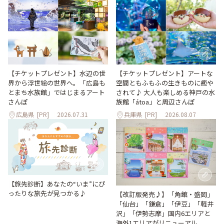
【チケットプレゼント】水辺の世
【チケットプレゼント】アートな
界から浮世絵の世界へ。「広島も
空間ともふもふの生きものに癒や
とまち水族館」ではじまるアート
されて♪ 大人も楽しめる神戸の水
さんぽ
族館「átoa」と周辺さんぽ
広島県
[PR]
2026.07.31
兵庫県
[PR]
2026.08.07
【旅先診断】あなたの“いま”にぴ
ったりな旅先が見つかる♪
【改訂版発売♪】「角館・盛岡」
「仙台」「鎌倉」「伊豆」「軽井
沢」「伊勢志摩」国内6エリアと
海外1エリアがリニューアル