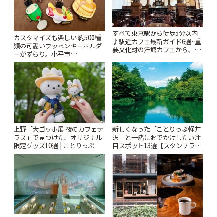
すべて東京駅から徒歩5分以内
カスタマイズも楽しい!約500種
♪駅近カフェ最新ガイド6選~重
類の可愛いワッペンキーホルダ
要文化財の洋館カフェから、改
ーがずらり。小平市
札すぐのレトロ喫茶まで~ | こと
「Kimamaya T&K」 | ことりっ
りっぷ
ぷ
上野「大ゴッホ展 夜のカフェテ
新しくなった「ことりっぷ軽井
ラス」で見つけた、オリジナル
沢」と一緒におでかけしたい注
限定グッズ10選 | ことりっぷ
目スポット13選【スタンプラリ
ー開催中】 | ことりっぷ