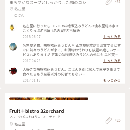
431
まろやかなスープとしっかりした麺のコシ
名古屋
ごはん
名古屋に行ったらコレ🍲 #味噌煮込みうどん #山本屋総本家 #
ことりっぷ名古屋 #名古屋#名古屋飯
2018.06.07
もっとみる
名古屋名物、味噌煮込みうどん🍜 山本屋総本店‼️ 注文するとす
ぐに熱々のうどんが来て、お漬物お代わりし放題の嬉しいサー
ビスもあります💕 定番の味噌煮込みうどんの他にも エビ天が
乗ってるものや、 もつ煮込みが入ってるものも😋😋 名古屋に
2017.04.29
もっとみる
来られる機会があれば ぜひ行ってもらいたいお店の一つです
★ #名古屋 #名古屋名物 #味噌煮込みうどん #山本屋総本店 #か
大好きな味噌煮込みうどん。ごはんを別に頼んで玉子を乗せて
おる
食べたらもう至福以外の何者でもない…
2017.01.13
もっとみる
Fruit＋bistro 32orchard
フルーツ+ビストロ サニーオーチャード
425
名古屋