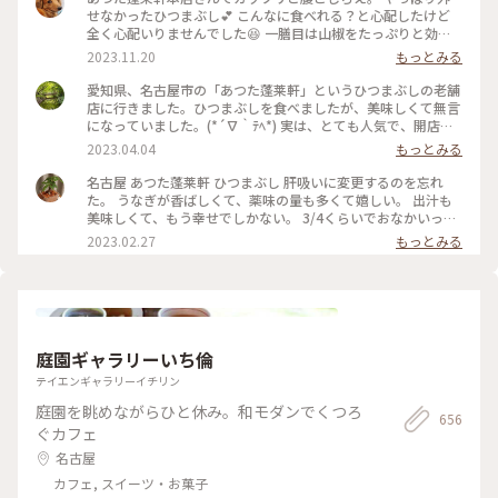
せなかったひつまぶし💕 こんなに食べれる？と心配したけど
全く心配いりませんでした😆 一膳目は山椒をたっぷりと効か
せてそのまま。 二膳目はネギと海苔を効かせて。 三膳目はお
2023.11.20
もっとみる
出汁をかけて薬味もたっぷりワサビをツンとくるほどに。 私
はこれが一番好き😋 夜に向けて準備はオッケイ。お腹いっぱ
愛知県、名古屋市の「あつた蓬莱軒」というひつまぶしの老舗
い❣️ #私のことりっぷ旅 #ひつまぶし #名古屋
店に行きました。ひつまぶしを食べましたが、美味しくて無言
になっていました。(*´∇｀ﾃﾍ*) 実は、とても人気で、開店前
に行ったのですが、行列がすごくて、11:50からの昼食になり
2023.04.04
もっとみる
ました。🍴٩( 'ω' )و ｵｲｼｽｷﾞﾃﾔﾊﾞｲ！！ 3枚目の写真は、メニュ
ーの初めのページを写しています。2膳目で、海苔・わさび・
名古屋 あつた蓬莱軒 ひつまぶし 肝吸いに変更するのを忘れ
ねぎを乗せて食べたら、、、（なんとなく想像つきますよね？
た。 うなぎが香ばしくて、薬味の量も多くて嬉しい。 出汁も
(*･ω･ﾉ） また来たいですし、皆さんも是非機会があれば寄っ
美味しくて、もう幸せでしかない。 3/4くらいでおなかいっぱ
て見てくださいね！！(^-^) #私のことりっぷ旅 #ひつまぶし#
いになった。
2023.02.27
もっとみる
あつた蓬莱軒 ☆次は白川郷を投稿します！お楽しみに！！
庭園ギャラリーいち倫
テイエンギャラリーイチリン
庭園を眺めながらひと休み。和モダンでくつろ
656
ぐカフェ
名古屋
カフェ, スイーツ・お菓子