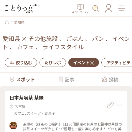
ガイド・マガジン
愛知県
愛知県
×
その他施設
、
ごはん
、
パン
、
イベン
ト
、
カフェ
、
ライフスタイル
絞り込む
たびレポ
イベント
アクティビテ
スポット
記事
投稿
日本茶喫茶 茶縁
836
名古屋
カフェ, スイーツ・お菓子
茶縁の【抹茶の七福神】 1日50個限定の抹茶の七福神は茶縁の
抹茶スイーツが少しずつ7種類も一度に楽しめます！ どれも美