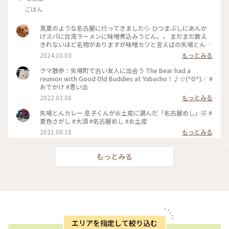
ごはん
真夏のような名古屋に行ってきました💦 ひつまぶしにあんか
けスパに台湾ラーメンに味噌煮込みうどん。。 まだまだ数え
きれないほど名物がありますが味噌カツと言えばの矢場とん
🐷 初めて伺いました♪ お店の中も豚さん尽くし😆 で、味噌
2024.10.03
もっとみる
カツは？？💦 ミックスフライですねぇ🤣 サクサクで熱々で
美味しかったぁ💕 味噌ダレも付いてきましたが私はやっぱり
クマ散歩：矢場町で古い友人に出会う The Bear had a
ソース派です🙏 向かいで友達はとても美味しそうに味噌カツ
reunion with Good Old Buddies at Yabacho！♪☆(^O^)／ #
頬張ってました🐷 良かった 良かった♪ #名物 #ランチ
おでかけ #思い出
2022.02.08
もっとみる
矢場とんカレー 息子くんがお土産に選んだ「名古屋めし」🤣 #
夏色さがし #大須 #名古屋めし #お土産
2021.08.18
もっとみる
もっとみる
エリアを指定して絞り込む