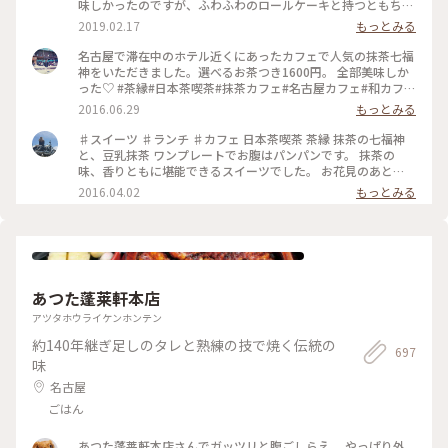
味しかったのですが、ふわふわのロールケーキと持つともちー
んと垂れる大福がおススメ✨ 現在は工事中で３月からリニュー
2019.02.17
もっとみる
アルオープンするらしいです☺️ #名古屋 #茶縁 #カフェ #抹茶
スイーツ
名古屋で滞在中のホテル近くにあったカフェで人気の抹茶七福
神をいただきました。選べるお茶つき1600円。 全部美味しか
った♡ #茶縁#日本茶喫茶#抹茶カフェ#名古屋カフェ#和カフェ
#車道#千種
2016.06.29
もっとみる
♯スイーツ ♯ランチ ♯カフェ 日本茶喫茶 茶縁 抹茶の七福神
と、豆乳抹茶 ワンプレートでお腹はパンパンです。 抹茶の
味、香りともに堪能できるスイーツでした。 お花見のあと
に……どうですか？
2016.04.02
もっとみる
あつた蓬莱軒本店
アツタホウライケンホンテン
約140年継ぎ足しのタレと熟練の技で焼く伝統の
697
味
名古屋
ごはん
あつた蓬莱軒本店さんでガッツリと腹ごしらえ。 やっぱり外