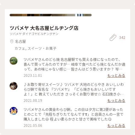
ツバメヤ 大名古屋ビルヂング店
ツバメヤ ダイナゴヤビルヂングテン
342
名古屋
カフェ, スイーツ・お菓子
ツバメヤさんのどら焼 名古屋駅でも買える様になったので、
喜んで買ってみたのですが… 岐阜で食べたどら焼となんだか違
って、あの味じゃない感じ… 皆さんはどう思いますか？ 写真
は以前、美濃で買って食べた、どら焼です💓 しっとり感とあ
2023.11.01
もっとみる
んのバランスが良かった💓 #私のことりっぷ旅 #秋さんぽ #名
古屋 #岐阜 名駅久しぶりに行きました☺️
♪お取り寄せスイーツ♪ ツバメヤ 大地のどらやき おいしいわ
らび餅で有名な 『ツバメヤ』 「どら焼きもおいしいです
よ！」と 教えていただき さっそくお取り寄せ☆ 石臼挽き小麦
全粒粉100%の生地は フワッとやわらか☆ 香ばしく焼き上げ
2021.08.19
もっとみる
られています☆ そして特別栽培小豆と粗糖で 炊かれた粒あん
☆ コクのある甘さで 粒がしっかりツヤっと☆ ん〜おいしい
ツバメヤさんの黄金わらび餅。この日は夕方に第2便があった
っ！ 大きくて食べ応えもあります☆ 今度名古屋に行ったら わ
とのことで「先程ちぎりたてなんです❣️」と店員さんの一言で
らび餅とどら焼き 両方買わなくちゃ！！ また楽しみにしてい
購入しました😆 程よい柔らかさと甘さで美味でした😋
ます☆ #どら焼き #わらび餅 #和菓子 #おみやげ #手みやげ #大
2021.05.06
もっとみる
名古屋ビルヂング #名古屋