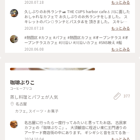
帯に利用できるおしゃれcafeです。 次回はスイーツをたべに
2020.07.18
もっとみる
行きたいです。 ちっちゃなカヌレが気になりました😊 #名古屋
#CUPS #堀川#harbor
久しぶりのお外ランチ🛥 THE CUPS harbor cafe⚓️ 川に面した
おしゃれなカフェで お久しぶりのお外ランチをしました。 ス
キレットのパン🍞ランチとパスタ🍝を 頂きました。 スキレッ
トパンは大好きなチーズフォンデュ🧀を選びました！ 熱々の
2020.07.18
もっとみる
スキレットには手ちぎりできるふわっふわのパンの真ん中にチ
ーズがたっぷり😋 お天気は晴天☀️とはいかずでしたが、 川辺
#熱田区 #カフェ #パフェ #熱田区カフェ #オープンテラス #オ
でのランチは解放的でコロナ対策にも バッチリ👌でした。 お
ープンテラスカフェ #川沿い #川沿いカフェ #SNS映え #船
いしかったー😊 #名古屋#堀川#CUPS#スキレット #お外でラン
2020.06.08
もっとみる
チ
珈琲ぶりこ
コーヒーブリコ
377
蒸し料理とパフェが人気
名古屋
カフェ, スイーツ・お菓子
名古屋に行ったら一度行ってみたいと思ってたお店。 古民家
カフェの「珈琲ぶりこ」。 大須観音に程近い東仁王門通りの
アーケード商店街の中にあります。 ギシギシと音を立てる急な
階段を登って行くと仕切りごとに雰囲気の異なるレトロなお部
2024.10.04
もっとみる