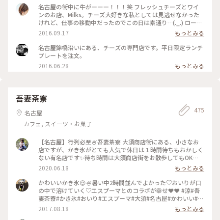
名古屋の街中に牛がーーー！！！笑 フレッシュチーズとワイ
ンのお店、Milks。チーズ大好きな私としては見逃せなかった
けれど、仕事の移動中だったのでこの日は素通り…(._.) ロース
トビーフ丼が名物だそうです！ ローストビーフ丼食べたら報
2016.09.17
もっとみる
告します！ #チーズ #ワイン #ローストビーフ丼 #名古屋 #名古
屋錦橋
名古屋錦橋沿いにある、チーズの専門店です。平日限定ランチ
プレートを注文。
2016.06.28
もっとみる
吾妻茶寮
475
名古屋
カフェ, スイーツ・お菓子
【名古屋】行列必至🍧吾妻茶寮 大須商店街にある、小さなお
店ですが、かき氷がとても人気で休日は１時間待ちもおかしく
ない有名店です✨待ち時間は大須商店街をお散歩してもOK🙆‍♀️
かき氷は、いろいろなメニューがあり、泡のようなソースのエ
2020.06.18
もっとみる
スプーマとふわふわの氷がたまらない☺️💓テレビでも紹介され
ている、間違いなしのお店です！ #日本の夏景色 #かき氷 #愛
かわいいかき氷😍🍧暑い中2時間並んでよかった♡おいりが口
知 #名古屋 #大須 #ことりっぷ愛知
の中で溶けていく♡エスプーマとのコラボが幸せ❤️❤️ #涼#吾
妻茶寮#かき氷#おいり#エスプーマ#大須#名古屋#かわいい#暑
い夏に耐えるご褒美
2017.08.18
もっとみる