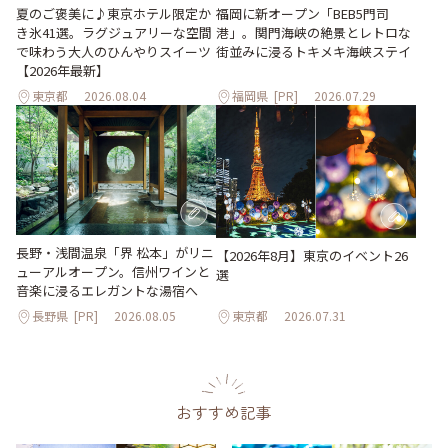
夏のご褒美に♪東京ホテル限定か
福岡に新オープン「BEB5門司
き氷41選。ラグジュアリーな空間
港」。関門海峡の絶景とレトロな
で味わう大人のひんやりスイーツ
街並みに浸るトキメキ海峡ステイ
【2026年最新】
東京都
2026.08.04
福岡県
[PR]
2026.07.29
長野・浅間温泉「界 松本」がリニ
【2026年8月】東京のイベント26
ューアルオープン。信州ワインと
選
音楽に浸るエレガントな湯宿へ
長野県
[PR]
2026.08.05
東京都
2026.07.31
おすすめ記事