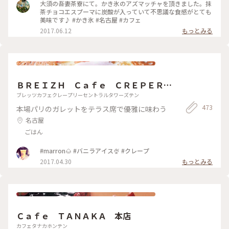
大須の吾妻茶寮にて。かき氷のアズマッチャを頂きました。抹
茶チョコエスプーマに炭酸が入っていて不思議な食感がとても
美味です♪ #かき氷 #名古屋 #カフェ
2017.06.12
もっとみる
ＢＲＥＩＺＨ Ｃａｆｅ ＣＲＥＰＥＲＩ
Ｅ セントラルタワーズ店
ブレッツカフェクレープリーセントラルタワーズテン
473
本場パリのガレットをテラス席で優雅に味わう
名古屋
ごはん
#marron🌰 #バニラアイス🍨 #クレープ
2017.04.30
もっとみる
Ｃａｆｅ ＴＡＮＡＫＡ 本店
カフェタナカホンテン