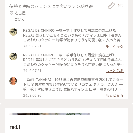
462
伝統と洗練のバランスに幅広いファンが納得
名古屋
ごはん
REGAL DE CHIHIRO 一枚一枚手作りして丹念に焼き上げた
REGAL 美味しいごちそうという名の パティシエ田中千尋さん
こだわりのクッキー 物語が始まりそうな可愛い缶に入った美
味しい 贈り物 全部美味しいクッキー 私のお気に入りは手前の
2019.07.31
もっとみる
サブレ ディアマン ショコラ エクアドル産のチョコレートたっ
ぷりにザックリした食感 最後に感じる塩がアクセントに 甘 じ
REGAL DE CHIHIRO 一枚一枚手作りして丹念に焼き上げた
ょっぱさがたまらない まりこさんありがとうございました #あ
REGAL 美味しいごちそうという名の パティシエ田中千尋さん
りがとう
こだわりのクッキー 物語が始まりそうな可愛い缶に入った美
味しい 贈り物 毎日楽しんで頂きました まりこさんありがとう
2019.07.31
もっとみる
ございました #ありがとう
【Café TANAKA】 1963年に自家焙煎珈琲専門店としてスター
トし 名古屋市内で50年続いている「カフェ タナカ」さん♪ 一
枚一枚丁寧に焼き上げた 女性パティシエ 田中千尋さん拘りの
クッキー 「REGAL DE CHIHIRO」 「REGAL」とはフランス語
2019.06.30
もっとみる
で 「美味しいごちそう」という意味なんだそう_φ(･_･ 可愛い
ピンクは甘酸っぱいラズベリーのメレンゲ✨ 甘いのかな？と思
ったサブレ・ディアマン・ショコラは ゲラントの塩がアクセ
ントになっていてビックリ(๑˃̵ᴗ˂̵) 美味しさがギュッと詰まっ
たフロランタンなどなど どれを食べても美味しくて 家族で一
種類ずつ食べ〜また明日（笑） と言いつつ…やっぱりもう一枚
re:Li
(*´꒳`*) まりこさん♪ ワクワクする美味しいものをありがとう
ございました☘ #カフェタナカ #TANAKA #まりこさんありが
リリ