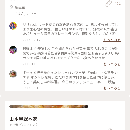
462
とうございました
名古屋
ごはん, カフェ
リリ re:Li ウッド調の自然色溢れる店内は、思わず長居してし
まう居心地の良さ。 優しい味のお味噌汁に、野菜の味が生き
たボリューム満点のプレートランチ。特別な人と、のんびり憩
いの時間を過ごしてみては？ #ヘルシー#ご飯#プレートランチ
2018.02.12
もっとみる
#隠れ家的レストラン#カフェ#大須
最近よく 美味しく手を加えられた野菜を 取り入れることが出
来ている 感謝 #愛知 #名古屋 #伏見 #白川公園 #re:Li #リリ #A
ランチ #居心地よろし #チーズケーキも食べたかった
2017.11.05
もっとみる
ずーっと行きたかったおしゃれカフェ❤️ 『re:Li』さんでラン
チ🍴 オシャレな店、こだわりの材料を使った身体に優しい、
そして美味しいお料理。 今日のランチメニューは、 ・秋鮭と
農園の野菜のフリットエスニックソース ・紫キャベツのクミ
2016.09.19
もっとみる
ンソース ・大葉のポテトサラダ ・蒸し豆腐、ゆで鶏と韓国ダ
レ ・おすいもの ・玄米 ・黒米茶 飲み物とご飯は選べます。 と
ても人気のお店で、外でたくさんの人が並んでいました。 土
日は予約をした方がいいようです😊 #わたしの街 #名古屋 #ラ
ンチ #カフェ
山本屋総本家
ヤマモトヤソウホンケ