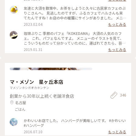
屋が並んでいました。 そうそう、この感じ♪ 大好きな「ふる
カフェ系 ハルさんの休日」で何度も見たやつ☺️ 隅から隅ま
友達と大須を散策中、お茶をしようと久々に古民家カフェのぶ
で見たかったけど人気の店内はお客さんでいっぱいでした☕️ #
りこさんへ。 見逃したのですが、ふるカフェでハルさんも来
クラシカルな街 #ふるカフェ #名古屋
てたんですね！お店の中の暖簾にサインがありました。 メニ
ューの箱庭みたいな写真に惹かれてチーズケーキとコーヒーに
2023.02.04
もっとみる
しました。 実物はなめらかなチーズケーキの上にサクサクの
クッキー？と抹茶がかかっていて苔むしたお庭みたいな…なん
珈琲ぶりこ 季節のパフェ「KOKEDAMA」 大須の人気のカフ
だか侘び寂びを感じます。 真ん中のベリーもアクセントになっ
ェ。 これ、パフェなんですよ。 メニューのイラストを見て、
て美味しかったです♪ #名古屋 #大須 #上前津 #おやつ #チーズ
こういうものだって分かっていたのに、運ばれてきたら、苔玉
ケーキ #コーヒー #古民家カフェ #ファンタジーの世界 #Myこ
という名前そのものの見た目に笑ってしまいました😆 友達と
2019.01.31
もっとみる
とりっぷ
まったり。 古民家カフェで雰囲気も素敵です。 #名古屋 #大須
#カフェ #パフェ #スイーツ
マ・メゾン 星ヶ丘本店
マメゾンホシガオカホンテン
346
創業から30年以上続く老舗洋食店
名古屋
ごはん
かわいいお店でした。 ハンバーグが美味しいです。 #かわいい
#ハンバーグ
2016.07.10
もっとみる