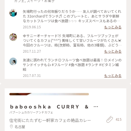
カフェ, スイーツ・お菓子
矢場町行ったの何年振りだろうか…… 友人が調べておいてくれ
た 32orchardでランチ♬ このプレートと、あとサラダや新鮮
なカットフルーツは食べ放題✨✨✨ キッズスペースもあるの
で、子連れで訪れた今回はとてもいいお店でした♬
2019.06.15
もっとみる
🍓サニーオーチャード🍑 矢場町にある、フルーツブッフェが
ついてくるカフェ(*^^*) 美味しくて甘いフルーツがたくさん💓
今回のフルーツは、柿(次郎柿、富有柿、他の3種類)、ぶどう
(巨峰、マスカット、ぶどう)、梨、みかん、ラ・フランス、り
2017.11.27
もっとみる
んご、いちご、オレンジ、などがありました😙🍎🍊 いちごは
時期が早かったみたいで、甘さが足りなかったですが、ラ・フ
友達に誘われてランチ😌フルーツ食べ放題は最高！😚メインの
ランスとぶどうはとっても甘かったです💃 #サニーオーチャー
サンドイッチも👍 #フルーツ #食べ放題 #ランチ #ビタミン補
ド #栄 #矢場町 #フルーツ #ブッフェ #わたしの街 #カフェ #オ
給
シャレカフェ
2017.07.31
もっとみる
ｂａｂｏｏｓｈｋａ ＣＵＲＲＹ ＆ Ｃ
ＡＦＥ
バブーシュカカリーアンドカフェ
415
住宅街にたたずむ一軒家カフェの絶品カレー
名古屋