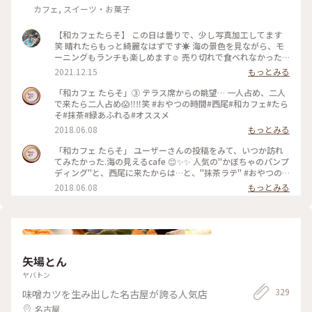
カフェ, スイーツ・お菓子
【和カフェたらそ】 この日は曇りで、少し写真加工してます
笑 晴れたらもっと綺麗なはずです☀️ 海の景色を見ながら、モ
ーニングもランチも楽しめます☺️ 売り切れで食べれなかった
のですが、カレーが大人気だそうです🍛 #愛知カフェ #西尾
2021.12.15
もっとみる
市カフェ #和カフェたらそ #トースト ＃海
「和カフェ たらそ」③ テラス席からの眺望… 一人占め、二人
で来たら二人占め😱‼️‼️笑 #おやつの時間#西尾#和カフェ#たら
そ#抹茶#緑あふれる#オススメ
2018.06.08
もっとみる
「和カフェ たらそ」 ユーザーさんの投稿をみて、いつか訪れ
てみたかった.海の見えるcafe 😊✨✨ 人気の"かぼちゃのパンプ
ディング"と、西尾に来たからは…と、"抹茶ラテ" #おやつの
時間#西尾#和カフェ#たらそ#抹茶#緑あふれる#オススメ
2018.06.08
もっとみる
矢場とん
ヤバトン
329
味噌カツを生み出した名古屋が誇る人気店
名古屋