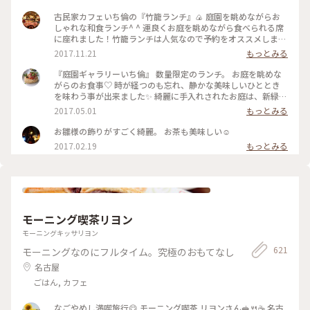
古民家カフェいち倫の『竹籠ランチ』🍙 庭園を眺めながらお
しゃれな和食ランチ^ ^ 運良くお庭を眺めながら食べられる席
に座れました！竹籠ランチは人気なので予約をオススメします
😊 #カフェ #古民家カフェ #覚王山 #ランチ #和食ランチ #日本
2017.11.21
もっとみる
庭園 #ことりっぷ愛知
『庭園ギャラリーいち倫』 数量限定のランチ。 お庭を眺めな
がらのお食事♡ 時が経つのも忘れ、静かな美味しいひととき
を味わう事が出来ました✨ 綺麗に手入れされたお庭は、新緑が
美しく藤やつつじが咲いていました🌸 お庭を散策することも
2017.05.01
もっとみる
できるんですよ❣️ #歩く#かおる#わたしの街#名古屋#覚王山 #
庭園#いち倫#ランチ#古民家#さんぽ #数量限定
お雛様の飾りがすごく綺麗。 お茶も美味しい☺️
2017.02.19
もっとみる
モーニング喫茶リヨン
モーニングキッサリヨン
621
モーニングなのにフルタイム。究極のおもてなし
名古屋
ごはん, カフェ
なごやめし満喫旅行😋 モーニング喫茶 リヨンさん🥪🍴☕️ 名古