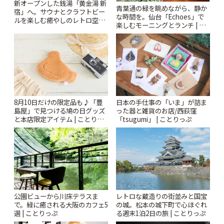
新オープンした銭湯「黄金湯 新
青葉通の緑を眺めながら、静か
宿」へ。サウナとクラフトビー
な時間を。仙台「Echoes」で
ルを楽しむ癒やしのレトロ空間
楽しむモーニングとランチ | こ
| ことりっぷ
とりっぷ
8月10日だけの限定品も♪「豊
日本の手仕事の「いま」が詰ま
島屋」で見つける鳩の日グッズ
った器と雑貨のお店/西荻窪
と本店限定アイテム | ことりっ
「tsugumi」 | ことりっぷ
ぷ
公園ビューから川床テラスま
レトロな蔵造りの街並みと国宝
で。緑に癒される大阪のカフェ5
の城。松本の城下町で心ほぐれ
選 | ことりっぷ
る週末1泊2日の旅 | ことりっぷ