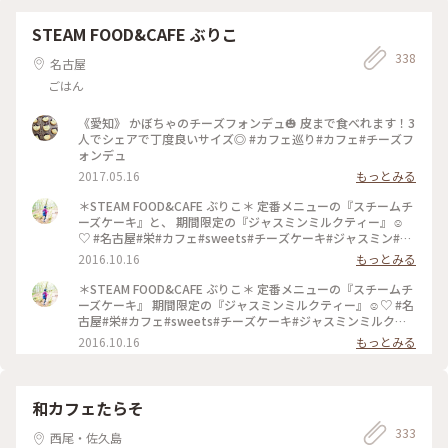
STEAM FOOD&CAFE ぶりこ
338
名古屋
ごはん
《愛知》 かぼちゃのチーズフォンデュ🎃 皮まで食べれます！3
人でシェアで丁度良いサイズ◎ #カフェ巡り#カフェ#チーズフ
ォンデュ
2017.05.16
もっとみる
＊STEAM FOOD&CAFE ぶりこ＊ 定番メニューの『スチームチ
ーズケーキ』と、 期間限定の『ジャスミンミルクティー』☺︎
♡ #名古屋#栄#カフェ#sweets#チーズケーキ#ジャスミン#ミ
ルクティー#おいしい#おしゃれ#お気に入りカフェ
2016.10.16
もっとみる
＊STEAM FOOD&CAFE ぶりこ＊ 定番メニューの『スチームチ
ーズケーキ』 期間限定の『ジャスミンミルクティー』☺︎♡ #名
古屋#栄#カフェ#sweets#チーズケーキ#ジャスミンミルクテ
ィー#おいしい#おしゃれ#お気に入りカフェ
2016.10.16
もっとみる
和カフェたらそ
333
西尾・佐久島