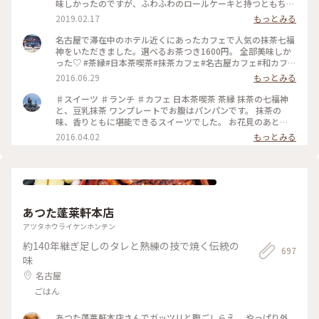
味しかったのですが、ふわふわのロールケーキと持つともちー
んと垂れる大福がおススメ✨ 現在は工事中で３月からリニュー
2019.02.17
もっとみる
アルオープンするらしいです☺️ #名古屋 #茶縁 #カフェ #抹茶
スイーツ
名古屋で滞在中のホテル近くにあったカフェで人気の抹茶七福
神をいただきました。選べるお茶つき1600円。 全部美味しか
った♡ #茶縁#日本茶喫茶#抹茶カフェ#名古屋カフェ#和カフェ
#車道#千種
2016.06.29
もっとみる
♯スイーツ ♯ランチ ♯カフェ 日本茶喫茶 茶縁 抹茶の七福神
と、豆乳抹茶 ワンプレートでお腹はパンパンです。 抹茶の
味、香りともに堪能できるスイーツでした。 お花見のあと
に……どうですか？
2016.04.02
もっとみる
あつた蓬莱軒本店
アツタホウライケンホンテン
約140年継ぎ足しのタレと熟練の技で焼く伝統の
697
味
名古屋
ごはん
あつた蓬莱軒本店さんでガッツリと腹ごしらえ。 やっぱり外