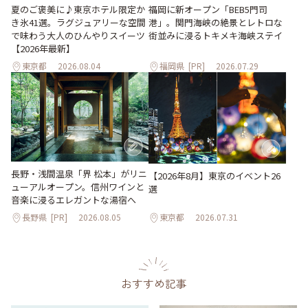
夏のご褒美に♪東京ホテル限定か
福岡に新オープン「BEB5門司
き氷41選。ラグジュアリーな空間
港」。関門海峡の絶景とレトロな
で味わう大人のひんやりスイーツ
街並みに浸るトキメキ海峡ステイ
【2026年最新】
東京都
2026.08.04
福岡県
[PR]
2026.07.29
長野・浅間温泉「界 松本」がリニ
【2026年8月】東京のイベント26
ューアルオープン。信州ワインと
選
音楽に浸るエレガントな湯宿へ
長野県
[PR]
2026.08.05
東京都
2026.07.31
おすすめ記事