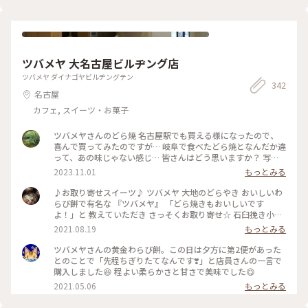
ツバメヤ 大名古屋ビルヂング店
ツバメヤ ダイナゴヤビルヂングテン
342
名古屋
カフェ, スイーツ・お菓子
ツバメヤさんのどら焼 名古屋駅でも買える様になったので、
喜んで買ってみたのですが… 岐阜で食べたどら焼となんだか違
って、あの味じゃない感じ… 皆さんはどう思いますか？ 写真
は以前、美濃で買って食べた、どら焼です💓 しっとり感とあ
2023.11.01
もっとみる
んのバランスが良かった💓 #私のことりっぷ旅 #秋さんぽ #名
古屋 #岐阜 名駅久しぶりに行きました☺️
♪お取り寄せスイーツ♪ ツバメヤ 大地のどらやき おいしいわ
らび餅で有名な 『ツバメヤ』 「どら焼きもおいしいです
よ！」と 教えていただき さっそくお取り寄せ☆ 石臼挽き小麦
全粒粉100%の生地は フワッとやわらか☆ 香ばしく焼き上げ
2021.08.19
もっとみる
られています☆ そして特別栽培小豆と粗糖で 炊かれた粒あん
☆ コクのある甘さで 粒がしっかりツヤっと☆ ん〜おいしい
ツバメヤさんの黄金わらび餅。この日は夕方に第2便があった
っ！ 大きくて食べ応えもあります☆ 今度名古屋に行ったら わ
とのことで「先程ちぎりたてなんです❣️」と店員さんの一言で
らび餅とどら焼き 両方買わなくちゃ！！ また楽しみにしてい
購入しました😆 程よい柔らかさと甘さで美味でした😋
ます☆ #どら焼き #わらび餅 #和菓子 #おみやげ #手みやげ #大
2021.05.06
もっとみる
名古屋ビルヂング #名古屋