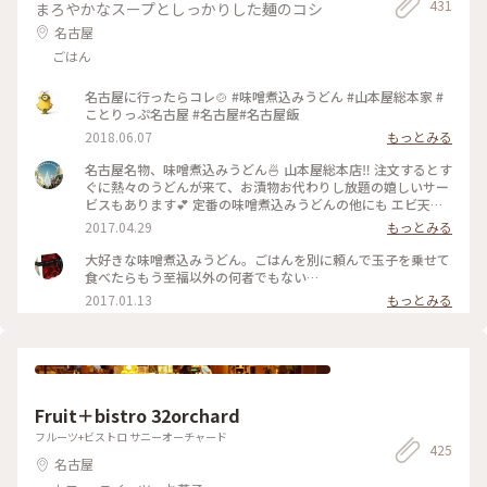
431
まろやかなスープとしっかりした麺のコシ
名古屋
ごはん
名古屋に行ったらコレ🍲 #味噌煮込みうどん #山本屋総本家 #
ことりっぷ名古屋 #名古屋#名古屋飯
2018.06.07
もっとみる
名古屋名物、味噌煮込みうどん🍜 山本屋総本店‼️ 注文するとす
ぐに熱々のうどんが来て、お漬物お代わりし放題の嬉しいサー
ビスもあります💕 定番の味噌煮込みうどんの他にも エビ天が
乗ってるものや、 もつ煮込みが入ってるものも😋😋 名古屋に
2017.04.29
もっとみる
来られる機会があれば ぜひ行ってもらいたいお店の一つです
★ #名古屋 #名古屋名物 #味噌煮込みうどん #山本屋総本店 #か
大好きな味噌煮込みうどん。ごはんを別に頼んで玉子を乗せて
おる
食べたらもう至福以外の何者でもない…
2017.01.13
もっとみる
Fruit＋bistro 32orchard
フルーツ+ビストロ サニーオーチャード
425
名古屋