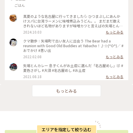
ごはん
真夏のような名古屋に行ってきました💦 ひつまぶしにあんか
けスパに台湾ラーメンに味噌煮込みうどん。。 まだまだ数え
きれないほど名物がありますが味噌カツと言えばの矢場とん
🐷 初めて伺いました♪ お店の中も豚さん尽くし😆 で、味噌
2024.10.03
もっとみる
カツは？？💦 ミックスフライですねぇ🤣 サクサクで熱々で
美味しかったぁ💕 味噌ダレも付いてきましたが私はやっぱり
クマ散歩：矢場町で古い友人に出会う The Bear had a
ソース派です🙏 向かいで友達はとても美味しそうに味噌カツ
reunion with Good Old Buddies at Yabacho！♪☆(^O^)／ #
頬張ってました🐷 良かった 良かった♪ #名物 #ランチ
おでかけ #思い出
2022.02.08
もっとみる
矢場とんカレー 息子くんがお土産に選んだ「名古屋めし」🤣 #
夏色さがし #大須 #名古屋めし #お土産
2021.08.18
もっとみる
もっとみる
エリアを指定して絞り込む