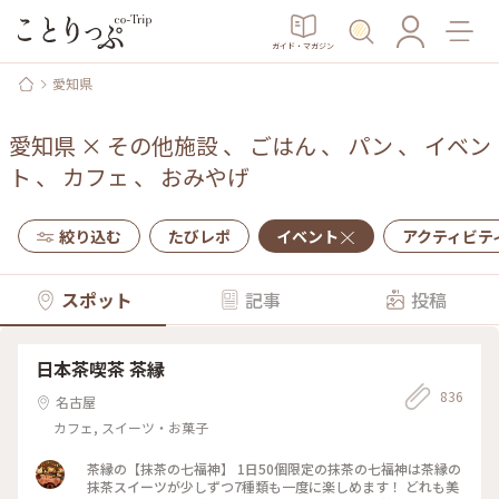
ガイド・マガジン
愛知県
愛知県
×
その他施設
、
ごはん
、
パン
、
イベン
ト
、
カフェ
、
おみやげ
絞り込む
たびレポ
イベント
アクティビテ
スポット
記事
投稿
日本茶喫茶 茶縁
836
名古屋
カフェ, スイーツ・お菓子
茶縁の【抹茶の七福神】 1日50個限定の抹茶の七福神は茶縁の
抹茶スイーツが少しずつ7種類も一度に楽しめます！ どれも美