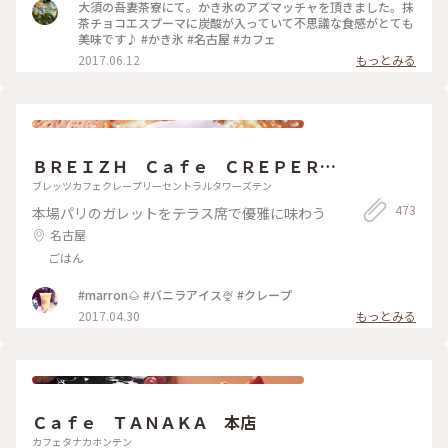
大須の吾妻茶寮にて。かき氷のアズマッチャを頂きました。抹
茶チョコエスプーマに炭酸が入っていて不思議な食感がとても
美味です♪ #かき氷 #名古屋 #カフェ
2017.06.12
もっとみる
ＢＲＥＩＺＨ Ｃａｆｅ ＣＲＥＰＥＲＩ
Ｅ セントラルタワーズ店
ブレッツカフェクレープリーセントラルタワーズテン
473
本場パリのガレットをテラス席で優雅に味わう
名古屋
ごはん
#marron🌰 #バニラアイス🍨 #クレープ
2017.04.30
もっとみる
Ｃａｆｅ ＴＡＮＡＫＡ 本店
カフェタナカホンテン