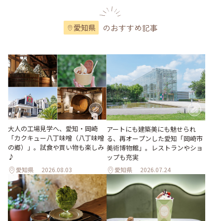
のおすすめ記事
愛知県
大人の工場見学へ、愛知・岡崎
アートにも建築美にも魅せられ
「カクキュー八丁味噌（八丁味噌
る、再オープンした愛知「岡崎市
の郷）」。試食や買い物も楽しみ
美術博物館」。レストランやショ
♪
ップも充実
愛知県
2026.08.03
愛知県
2026.07.24