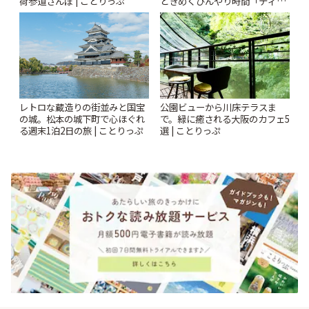
荷参道さんぽ | ことりっぷ
ときめくひんやり時間「ティー
スイーツ ラボ コンテナート」 |
ことりっぷ
レトロな蔵造りの街並みと国宝
公園ビューから川床テラスま
の城。松本の城下町で心ほぐれ
で。緑に癒される大阪のカフェ5
る週末1泊2日の旅 | ことりっぷ
選 | ことりっぷ