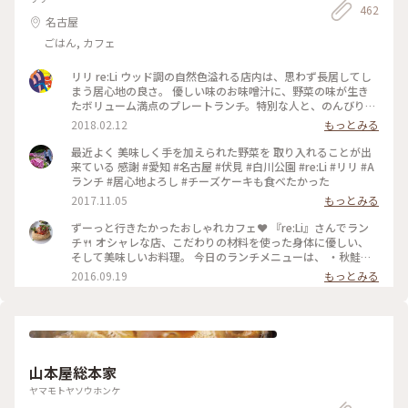
462
とうございました
名古屋
ごはん, カフェ
リリ re:Li ウッド調の自然色溢れる店内は、思わず長居してし
まう居心地の良さ。 優しい味のお味噌汁に、野菜の味が生き
たボリューム満点のプレートランチ。特別な人と、のんびり憩
いの時間を過ごしてみては？ #ヘルシー#ご飯#プレートランチ
2018.02.12
もっとみる
#隠れ家的レストラン#カフェ#大須
最近よく 美味しく手を加えられた野菜を 取り入れることが出
来ている 感謝 #愛知 #名古屋 #伏見 #白川公園 #re:Li #リリ #A
ランチ #居心地よろし #チーズケーキも食べたかった
2017.11.05
もっとみる
ずーっと行きたかったおしゃれカフェ❤️ 『re:Li』さんでラン
チ🍴 オシャレな店、こだわりの材料を使った身体に優しい、
そして美味しいお料理。 今日のランチメニューは、 ・秋鮭と
農園の野菜のフリットエスニックソース ・紫キャベツのクミ
2016.09.19
もっとみる
ンソース ・大葉のポテトサラダ ・蒸し豆腐、ゆで鶏と韓国ダ
レ ・おすいもの ・玄米 ・黒米茶 飲み物とご飯は選べます。 と
ても人気のお店で、外でたくさんの人が並んでいました。 土
日は予約をした方がいいようです😊 #わたしの街 #名古屋 #ラ
ンチ #カフェ
山本屋総本家
ヤマモトヤソウホンケ