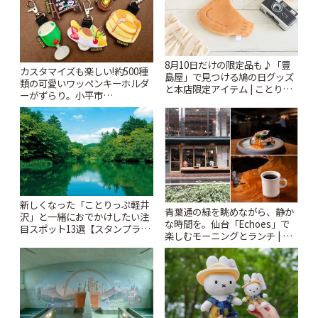
8月10日だけの限定品も♪「豊
カスタマイズも楽しい!約500種
島屋」で見つける鳩の日グッズ
類の可愛いワッペンキーホルダ
と本店限定アイテム | ことりっ
ーがずらり。小平市
ぷ
「Kimamaya T&K」 | ことりっ
ぷ
新しくなった「ことりっぷ軽井
青葉通の緑を眺めながら、静か
沢」と一緒におでかけしたい注
な時間を。仙台「Echoes」で
目スポット13選【スタンプラリ
楽しむモーニングとランチ | こ
ー開催中】 | ことりっぷ
とりっぷ