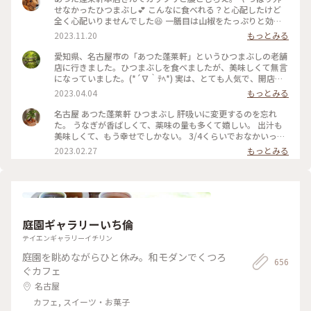
せなかったひつまぶし💕 こんなに食べれる？と心配したけど
全く心配いりませんでした😆 一膳目は山椒をたっぷりと効か
せてそのまま。 二膳目はネギと海苔を効かせて。 三膳目はお
2023.11.20
もっとみる
出汁をかけて薬味もたっぷりワサビをツンとくるほどに。 私
はこれが一番好き😋 夜に向けて準備はオッケイ。お腹いっぱ
愛知県、名古屋市の「あつた蓬莱軒」というひつまぶしの老舗
い❣️ #私のことりっぷ旅 #ひつまぶし #名古屋
店に行きました。ひつまぶしを食べましたが、美味しくて無言
になっていました。(*´∇｀ﾃﾍ*) 実は、とても人気で、開店前
に行ったのですが、行列がすごくて、11:50からの昼食になり
2023.04.04
もっとみる
ました。🍴٩( 'ω' )و ｵｲｼｽｷﾞﾃﾔﾊﾞｲ！！ 3枚目の写真は、メニュ
ーの初めのページを写しています。2膳目で、海苔・わさび・
名古屋 あつた蓬莱軒 ひつまぶし 肝吸いに変更するのを忘れ
ねぎを乗せて食べたら、、、（なんとなく想像つきますよね？
た。 うなぎが香ばしくて、薬味の量も多くて嬉しい。 出汁も
(*･ω･ﾉ） また来たいですし、皆さんも是非機会があれば寄っ
美味しくて、もう幸せでしかない。 3/4くらいでおなかいっぱ
て見てくださいね！！(^-^) #私のことりっぷ旅 #ひつまぶし#
いになった。
2023.02.27
もっとみる
あつた蓬莱軒 ☆次は白川郷を投稿します！お楽しみに！！
庭園ギャラリーいち倫
テイエンギャラリーイチリン
庭園を眺めながらひと休み。和モダンでくつろ
656
ぐカフェ
名古屋
カフェ, スイーツ・お菓子