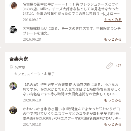
名古屋の街中に牛がーーー！！！笑 フレッシュチーズとワイ
ンのお店、Milks。チーズ大好きな私としては見逃せなかった
けれど、仕事の移動中だったのでこの日は素通り…(._.) ロース
トビーフ丼が名物だそうです！ ローストビーフ丼食べたら報
2016.09.17
もっとみる
告します！ #チーズ #ワイン #ローストビーフ丼 #名古屋 #名古
屋錦橋
名古屋錦橋沿いにある、チーズの専門店です。平日限定ランチ
プレートを注文。
2016.06.28
もっとみる
吾妻茶寮
475
名古屋
カフェ, スイーツ・お菓子
【名古屋】行列必至🍧吾妻茶寮 大須商店街にある、小さなお
店ですが、かき氷がとても人気で休日は１時間待ちもおかしく
ない有名店です✨待ち時間は大須商店街をお散歩してもOK🙆‍♀️
かき氷は、いろいろなメニューがあり、泡のようなソースのエ
2020.06.18
もっとみる
スプーマとふわふわの氷がたまらない☺️💓テレビでも紹介され
ている、間違いなしのお店です！ #日本の夏景色 #かき氷 #愛
かわいいかき氷😍🍧暑い中2時間並んでよかった♡おいりが口
知 #名古屋 #大須 #ことりっぷ愛知
の中で溶けていく♡エスプーマとのコラボが幸せ❤️❤️ #涼#吾
妻茶寮#かき氷#おいり#エスプーマ#大須#名古屋#かわいい#暑
い夏に耐えるご褒美
2017.08.18
もっとみる