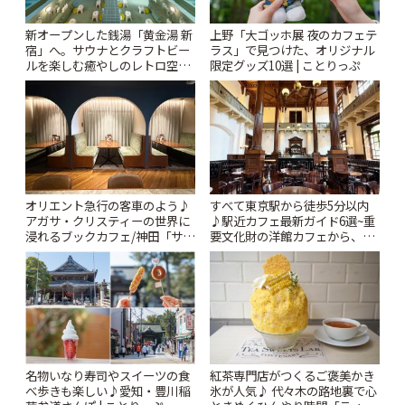
新オープンした銭湯「黄金湯 新
上野「大ゴッホ展 夜のカフェテ
宿」へ。サウナとクラフトビー
ラス」で見つけた、オリジナル
ルを楽しむ癒やしのレトロ空間
限定グッズ10選 | ことりっぷ
| ことりっぷ
オリエント急行の客車のよう♪
すべて東京駅から徒歩5分以内
アガサ・クリスティーの世界に
♪駅近カフェ最新ガイド6選~重
浸れるブックカフェ/神田「サロ
要文化財の洋館カフェから、改
ンクリスティ」 | ことりっぷ
札すぐのレトロ喫茶まで~ | こと
りっぷ
名物いなり寿司やスイーツの食
紅茶専門店がつくるご褒美かき
べ歩きも楽しい♪愛知・豊川稲
氷が人気♪ 代々木の路地裏で心