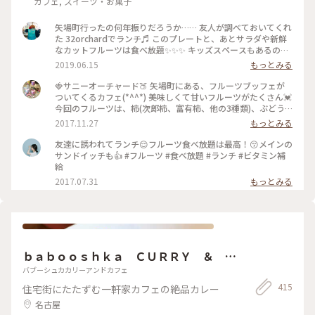
カフェ, スイーツ・お菓子
矢場町行ったの何年振りだろうか…… 友人が調べておいてくれ
た 32orchardでランチ♬ このプレートと、あとサラダや新鮮
なカットフルーツは食べ放題✨✨✨ キッズスペースもあるの
で、子連れで訪れた今回はとてもいいお店でした♬
2019.06.15
もっとみる
🍓サニーオーチャード🍑 矢場町にある、フルーツブッフェが
ついてくるカフェ(*^^*) 美味しくて甘いフルーツがたくさん💓
今回のフルーツは、柿(次郎柿、富有柿、他の3種類)、ぶどう
(巨峰、マスカット、ぶどう)、梨、みかん、ラ・フランス、り
2017.11.27
もっとみる
んご、いちご、オレンジ、などがありました😙🍎🍊 いちごは
時期が早かったみたいで、甘さが足りなかったですが、ラ・フ
友達に誘われてランチ😌フルーツ食べ放題は最高！😚メインの
ランスとぶどうはとっても甘かったです💃 #サニーオーチャー
サンドイッチも👍 #フルーツ #食べ放題 #ランチ #ビタミン補
ド #栄 #矢場町 #フルーツ #ブッフェ #わたしの街 #カフェ #オ
給
シャレカフェ
2017.07.31
もっとみる
ｂａｂｏｏｓｈｋａ ＣＵＲＲＹ ＆ Ｃ
ＡＦＥ
バブーシュカカリーアンドカフェ
415
住宅街にたたずむ一軒家カフェの絶品カレー
名古屋