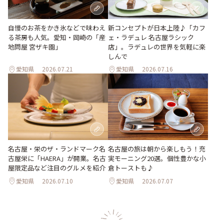
新コンセプトが日本上陸♪「カフ
自慢のお茶をかき氷などで味わえ
ェ・ラデュレ 名古屋ラシック
る茶房も人気。愛知・岡崎の「産
店」。ラデュレの世界を気軽に楽
地問屋 宮ザキ園」
しんで
愛知県
2026.07.21
愛知県
2026.07.16
名古屋・栄のザ・ランドマーク名
名古屋の旅は朝から楽しもう！充
古屋栄に「HAERA」が開業。名古
実モーニング20選。個性豊かな小
屋限定品など注目のグルメを紹介
倉トーストも♪
愛知県
2026.07.10
愛知県
2026.07.07