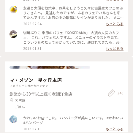
屋が並んでいました。 そうそう、この感じ♪ 大好きな「ふる
カフェ系 ハルさんの休日」で何度も見たやつ☺️ 隅から隅ま
友達と大須を散策中、お茶をしようと久々に古民家カフェのぶ
で見たかったけど人気の店内はお客さんでいっぱいでした☕️ #
りこさんへ。 見逃したのですが、ふるカフェでハルさんも来
クラシカルな街 #ふるカフェ #名古屋
てたんですね！お店の中の暖簾にサインがありました。 メニ
ューの箱庭みたいな写真に惹かれてチーズケーキとコーヒーに
2023.02.04
もっとみる
しました。 実物はなめらかなチーズケーキの上にサクサクの
クッキー？と抹茶がかかっていて苔むしたお庭みたいな…なん
珈琲ぶりこ 季節のパフェ「KOKEDAMA」 大須の人気のカフ
だか侘び寂びを感じます。 真ん中のベリーもアクセントになっ
ェ。 これ、パフェなんですよ。 メニューのイラストを見て、
て美味しかったです♪ #名古屋 #大須 #上前津 #おやつ #チーズ
こういうものだって分かっていたのに、運ばれてきたら、苔玉
ケーキ #コーヒー #古民家カフェ #ファンタジーの世界 #Myこ
という名前そのものの見た目に笑ってしまいました😆 友達と
2019.01.31
もっとみる
とりっぷ
まったり。 古民家カフェで雰囲気も素敵です。 #名古屋 #大須
#カフェ #パフェ #スイーツ
マ・メゾン 星ヶ丘本店
マメゾンホシガオカホンテン
346
創業から30年以上続く老舗洋食店
名古屋
ごはん
かわいいお店でした。 ハンバーグが美味しいです。 #かわいい
#ハンバーグ
2016.07.10
もっとみる