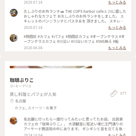
帯に利用できるおしゃれcafeです。 次回はスイーツをたべに
2020.07.18
もっとみる
行きたいです。 ちっちゃなカヌレが気になりました😊 #名古屋
#CUPS #堀川#harbor
久しぶりのお外ランチ🛥 THE CUPS harbor cafe⚓️ 川に面した
おしゃれなカフェで お久しぶりのお外ランチをしました。 ス
キレットのパン🍞ランチとパスタ🍝を 頂きました。 スキレッ
トパンは大好きなチーズフォンデュ🧀を選びました！ 熱々の
2020.07.18
もっとみる
スキレットには手ちぎりできるふわっふわのパンの真ん中にチ
ーズがたっぷり😋 お天気は晴天☀️とはいかずでしたが、 川辺
#熱田区 #カフェ #パフェ #熱田区カフェ #オープンテラス #オ
でのランチは解放的でコロナ対策にも バッチリ👌でした。 お
ープンテラスカフェ #川沿い #川沿いカフェ #SNS映え #船
いしかったー😊 #名古屋#堀川#CUPS#スキレット #お外でラン
2020.06.08
もっとみる
チ
珈琲ぶりこ
コーヒーブリコ
377
蒸し料理とパフェが人気
名古屋
カフェ, スイーツ・お菓子
名古屋に行ったら一度行ってみたいと思ってたお店。 古民家
カフェの「珈琲ぶりこ」。 大須観音に程近い東仁王門通りの
アーケード商店街の中にあります。 ギシギシと音を立てる急な
階段を登って行くと仕切りごとに雰囲気の異なるレトロなお部
2024.10.04
もっとみる