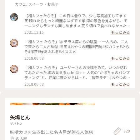
カフェ, スイーツ・お菓子
【和カフェたらそ】 この日は曇りで、少し写真加工してます
笑 晴れたらもっと綺麗なはずです☀️ 海の景色を見ながら、モ
ーニングもランチも楽しめます☺️ 売り切れで食べれなかった
のですが、カレーが大人気だそうです🍛 #愛知カフェ #西尾
2021.12.15
もっとみる
市カフェ #和カフェたらそ #トースト ＃海
「和カフェ たらそ」③ テラス席からの眺望… 一人占め、二人
で来たら二人占め😱‼️‼️笑 #おやつの時間#西尾#和カフェ#たら
そ#抹茶#緑あふれる#オススメ
2018.06.08
もっとみる
「和カフェ たらそ」 ユーザーさんの投稿をみて、いつか訪れ
てみたかった.海の見えるcafe 😊✨✨ 人気の"かぼちゃのパンプ
ディング"と、西尾に来たからは…と、"抹茶ラテ" #おやつの
時間#西尾#和カフェ#たらそ#抹茶#緑あふれる#オススメ
2018.06.08
もっとみる
矢場とん
ヤバトン
329
味噌カツを生み出した名古屋が誇る人気店
名古屋