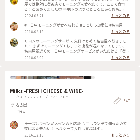
屋では絶対に喫茶店でモーニングを食べたくて、ここで食べ
る！と決めてました😊 半地下のようなところにあるお店。通
りからはちょっと見えにくくなってます。 オープン30分ほど
2024.07.21
もっとみる
前に到着しましたが早くも先客が！ そのあとも次々に列が伸
びていき、オープンする頃には50人近く並んでいました😳 無
#一日中モーニングが食べられる #ことりっぷ愛知 #名古屋
事に1巡目で入店！ ソファー席に座ることが出来ました☺️ レト
2018.02.13
もっとみる
ロな店内は落ち着いた雰囲気で、真ん中の大きなテーブルはお
ひとり様が多かったです。 リヨンさんでは一日中モーニングを
リヨンのモーニングサービス 先日はじめて名古屋へ行きまし
食べることが出来ます🥰 私はポテトサラダ、夫は野菜サンドに
た！ まずはモーニング！ちょっと出発が遅くなってしまい、
しました。 私はドリンク代だけでプレスサンドがサービスで
名古屋駅近くの一日中モーニングサービスがいただける「喫茶
ついてくるもの、夫はドリンク代にプラス料金の玉子・野菜サ
リヨン」へ。 ドリンク1杯でプレスサンドとスナックがいただ
2018.02.09
もっとみる
ンドセットでした。 具も美味しいけどパンも美味しい💓 お店
けました。 プレスサンドは5、6種類から選べました。 小倉あ
の横に「本間製パン」と書かれた箱が積み重ねてあり、どうや
んととろけたバターが端までギッシリ✨ また行きたいです😂
らここのパンを使っているよう！ 愛知では有名な会社らし
✨✨ #朗らか #あったかい冬 #名古屋#モーニング
く、「義母と娘のブルース」のロケ地にもなったようです✨ 本
間製パン直営店のアヴァンセさん、行きたかったなあ🥰 #なご
やめし満喫旅行 #名古屋 #モーニング喫茶リヨン #リヨン #モ
ーニング #モーニング喫茶 #本間製パン #なごやめし
Milks -FRESH CHEESE & WINE-
ミルクス フレッシュチーズ アンド ワイン
547
名古屋
ごはん
チーズとワインがメインのお店😆 今回はランチで伺ったので
夜にまた来たい！ ヘルシーで女性は喜ぶはず♪
2016.12.18
もっとみる