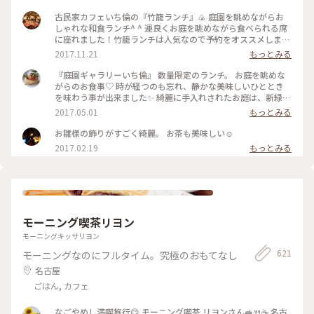
古民家カフェいち倫の『竹籠ランチ』🍙 庭園を眺めながらお
しゃれな和食ランチ^ ^ 運良くお庭を眺めながら食べられる席
に座れました！竹籠ランチは人気なので予約をオススメします
😊 #カフェ #古民家カフェ #覚王山 #ランチ #和食ランチ #日本
2017.11.21
もっとみる
庭園 #ことりっぷ愛知
『庭園ギャラリーいち倫』 数量限定のランチ。 お庭を眺めな
がらのお食事♡ 時が経つのも忘れ、静かな美味しいひととき
を味わう事が出来ました✨ 綺麗に手入れされたお庭は、新緑が
美しく藤やつつじが咲いていました🌸 お庭を散策することも
2017.05.01
もっとみる
できるんですよ❣️ #歩く#かおる#わたしの街#名古屋#覚王山 #
庭園#いち倫#ランチ#古民家#さんぽ #数量限定
お雛様の飾りがすごく綺麗。 お茶も美味しい☺️
2017.02.19
もっとみる
モーニング喫茶リヨン
モーニングキッサリヨン
621
モーニングなのにフルタイム。究極のおもてなし
名古屋
ごはん, カフェ
なごやめし満喫旅行😋 モーニング喫茶 リヨンさん🥪🍴☕️ 名古