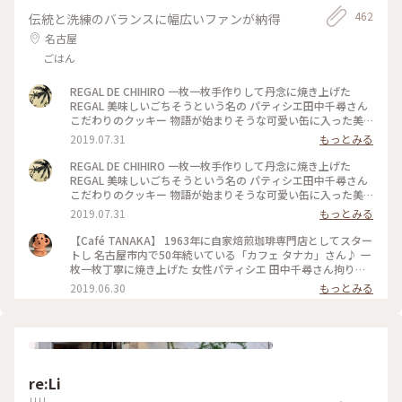
462
伝統と洗練のバランスに幅広いファンが納得
名古屋
ごはん
REGAL DE CHIHIRO 一枚一枚手作りして丹念に焼き上げた
REGAL 美味しいごちそうという名の パティシエ田中千尋さん
こだわりのクッキー 物語が始まりそうな可愛い缶に入った美
味しい 贈り物 全部美味しいクッキー 私のお気に入りは手前の
2019.07.31
もっとみる
サブレ ディアマン ショコラ エクアドル産のチョコレートたっ
ぷりにザックリした食感 最後に感じる塩がアクセントに 甘 じ
REGAL DE CHIHIRO 一枚一枚手作りして丹念に焼き上げた
ょっぱさがたまらない まりこさんありがとうございました #あ
REGAL 美味しいごちそうという名の パティシエ田中千尋さん
りがとう
こだわりのクッキー 物語が始まりそうな可愛い缶に入った美
味しい 贈り物 毎日楽しんで頂きました まりこさんありがとう
2019.07.31
もっとみる
ございました #ありがとう
【Café TANAKA】 1963年に自家焙煎珈琲専門店としてスター
トし 名古屋市内で50年続いている「カフェ タナカ」さん♪ 一
枚一枚丁寧に焼き上げた 女性パティシエ 田中千尋さん拘りの
クッキー 「REGAL DE CHIHIRO」 「REGAL」とはフランス語
2019.06.30
もっとみる
で 「美味しいごちそう」という意味なんだそう_φ(･_･ 可愛い
ピンクは甘酸っぱいラズベリーのメレンゲ✨ 甘いのかな？と思
ったサブレ・ディアマン・ショコラは ゲラントの塩がアクセ
ントになっていてビックリ(๑˃̵ᴗ˂̵) 美味しさがギュッと詰まっ
たフロランタンなどなど どれを食べても美味しくて 家族で一
種類ずつ食べ〜また明日（笑） と言いつつ…やっぱりもう一枚
re:Li
(*´꒳`*) まりこさん♪ ワクワクする美味しいものをありがとう
ございました☘ #カフェタナカ #TANAKA #まりこさんありが
リリ