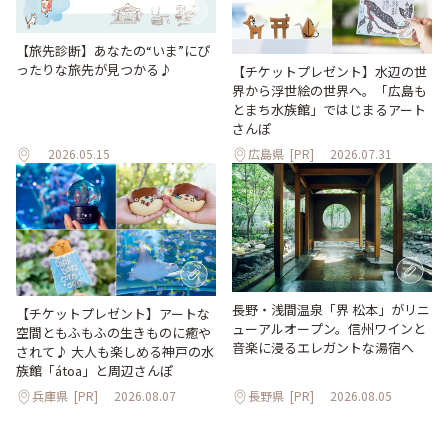
【旅先診断】あなたの“いま”にぴ
ったりな旅先が見つかる♪
【チケットプレゼント】水辺の世
界から浮世絵の世界へ。「広島も
とまち水族館」ではじまるアート
さんぽ
2026.05.15
広島県
[PR]
2026.07.31
長野・浅間温泉「界 松本」がリニ
【チケットプレゼント】アートな
ューアルオープン。信州ワインと
空間ともふもふの生きものに癒や
音楽に浸るエレガントな湯宿へ
されて♪ 大人も楽しめる神戸の水
族館「átoa」と周辺さんぽ
兵庫県
[PR]
2026.08.07
長野県
[PR]
2026.08.05