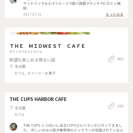
ランスとぶどうはとっても甘かったです💃 #サニーオーチャー
サンドイッチも👍 #フルーツ #食べ放題 #ランチ #ビタミン補
ド #栄 #矢場町 #フルーツ #ブッフェ #わたしの街 #カフェ #オ
給
シャレカフェ
2017.07.31
もっとみる
ＴＨＥ ＭＩＤＷＥＳＴ ＣＡＦＥ
ザミッドウエストカフェ
402
眺望も楽しめる明るい店
名古屋
カフェ, スイーツ・お菓子
THE CUPS HARBOR CAFE
398
名古屋
カフェ
THE CUPS ⚓️ 川沿いにあるCUPSさんへランチに行ってきまし
た。 珍しいのは小型犬🐕専用のドックランが併設されているん