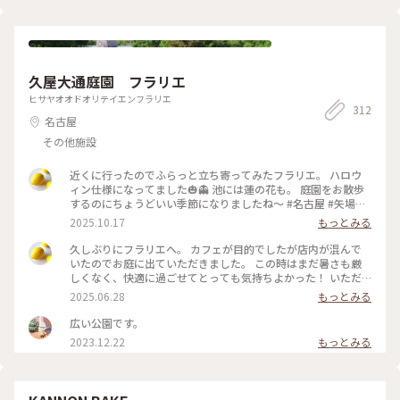
久屋大通庭園 フラリエ
ヒサヤオオドオリテイエンフラリエ
312
名古屋
その他施設
近くに行ったのでふらっと立ち寄ってみたフラリエ。 ハロウ
ィン仕様になってました🎃👻 池には蓮の花も。 庭園をお散歩
するのにちょうどいい季節になりましたね〜 #名古屋 #矢場町
#庭園 #ハロウィン #ことりっぷと一緒 #ことりっぷ #秋の装い
2025.10.17
もっとみる
久しぶりにフラリエへ。 カフェが目的でしたが店内が混んで
いたのでお庭に出ていただきました。 この時はまだ暑さも厳
しくなく、快適に過ごせてとっても気持ちよかった！ いただ
いたのはBRIOCHE Goさんの野菜のデリとフルーツのプレー
2025.06.28
もっとみる
ト。 パンはブリオッシュで甘みがあって、ラタトゥイユと合わ
せて食べても美味しい♪ 色んなお花を眺めながら、最高のカ
広い公園です。
フェタイムになりました💐 #名古屋 #矢場町 #庭園 #フラリエ #
2023.12.22
もっとみる
カフェ #デリ #パン #ランチ #アートな景色