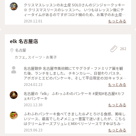
😊 #冬を味わう#名古屋#SOLO#ケーキ#焼き菓子#今は完全予
クリスマスレッスンのお土産 SOLOさんのジンジャークッキー
約でしか手に入らない#貴重なお菓子#うれしいな#クリスマス
🍪 クリスマスリースのレッスンへ。 いつもはレッスン後にテ
レッスン#ナチュラルなクリスマスリースをつくりました#アト
ィータイムがあるのですがコロナ禍のため、お菓子のお土産つ
リエみちくさ
き。 うれしいお土産にルンルン♫ おうちで紅茶といただきま
2020.12.01
もっとみる
した😊 #冬を味わう#名古屋#SOLO#ケーキ#焼き菓子#今は完
全予約でしか手に入らない#貴重なお菓子#うれしいな#クリス
マスレッスン#ナチュラルなクリスマスリースをつくりました#
アトリエみちくさ
elk 名古屋店
262
名古屋
カフェ, スイーツ・お菓子
名古屋散歩 名古屋市美術館にてサグラダ・ファミリア展を観
た後、ランチをしました。 チキンカレー、日替わりパスタ、
アボガドとエビのパンケーキ、そして平日限定の3Dキャラメ
ルラテを注文。 スパイスが効いていて、しっかりとしたお味で
2024.02.23
もっとみる
した。とても美味しかったです。 注文してから時間が必要な
3Dキャラメルラテはふわふわでとても可愛かったです。 #私の
名古屋の「elk」 ふわっふわのパンケーキ #愛知#名古屋#カフ
ことりっぷ旅
ェ#パンケーキ
2021.12.30
もっとみる
ふわふわパンケーキ食べてきました🥞💕とろける食感、美味し
いソース、最高でした💕メニュー豊富で迷いましたが、こちら
はクリームチーズブリュレとMIXベリーソースです🍓はちみつ
も食べましたが、美味しかった😭季節のフルーツパンケーキ
2019.06.23
もっとみる
は、メロンでした😋