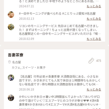
る！と決めてました😊 半地下のようなところにあるお店。通
りからはちょっと見えにくくなってます。 オープン30分ほど
2024.07.21
もっとみる
前に到着しましたが早くも先客が！ そのあとも次々に列が伸
びていき、オープンする頃には50人近く並んでいました😳 無
#一日中モーニングが食べられる #ことりっぷ愛知 #名古屋
事に1巡目で入店！ ソファー席に座ることが出来ました☺️ レト
2018.02.13
もっとみる
ロな店内は落ち着いた雰囲気で、真ん中の大きなテーブルはお
ひとり様が多かったです。 リヨンさんでは一日中モーニングを
リヨンのモーニングサービス 先日はじめて名古屋へ行きまし
食べることが出来ます🥰 私はポテトサラダ、夫は野菜サンドに
た！ まずはモーニング！ちょっと出発が遅くなってしまい、
しました。 私はドリンク代だけでプレスサンドがサービスで
名古屋駅近くの一日中モーニングサービスがいただける「喫茶
ついてくるもの、夫はドリンク代にプラス料金の玉子・野菜サ
リヨン」へ。 ドリンク1杯でプレスサンドとスナックがいただ
2018.02.09
もっとみる
ンドセットでした。 具も美味しいけどパンも美味しい💓 お店
けました。 プレスサンドは5、6種類から選べました。 小倉あ
の横に「本間製パン」と書かれた箱が積み重ねてあり、どうや
んととろけたバターが端までギッシリ✨ また行きたいです😂
らここのパンを使っているよう！ 愛知では有名な会社らし
✨✨ #朗らか #あったかい冬 #名古屋#モーニング
く、「義母と娘のブルース」のロケ地にもなったようです✨ 本
吾妻茶寮
間製パン直営店のアヴァンセさん、行きたかったなあ🥰 #なご
やめし満喫旅行 #名古屋 #モーニング喫茶リヨン #リヨン #モ
475
名古屋
ーニング #モーニング喫茶 #本間製パン #なごやめし
カフェ, スイーツ・お菓子
【名古屋】行列必至🍧吾妻茶寮 大須商店街にある、小さなお
店ですが、かき氷がとても人気で休日は１時間待ちもおかしく
ない有名店です✨待ち時間は大須商店街をお散歩してもOK🙆‍♀️
かき氷は、いろいろなメニューがあり、泡のようなソースのエ
2020.06.18
もっとみる
スプーマとふわふわの氷がたまらない☺️💓テレビでも紹介され
ている、間違いなしのお店です！ #日本の夏景色 #かき氷 #愛
かわいいかき氷😍🍧暑い中2時間並んでよかった♡おいりが口
知 #名古屋 #大須 #ことりっぷ愛知
の中で溶けていく♡エスプーマとのコラボが幸せ❤️❤️ #涼#吾
妻茶寮#かき氷#おいり#エスプーマ#大須#名古屋#かわいい#暑
い夏に耐えるご褒美