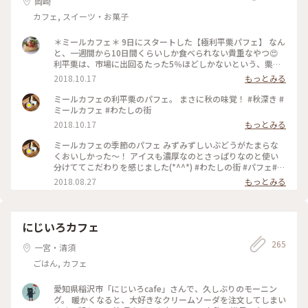
岡崎
カフェ, スイーツ・お菓子
＊ミールカフェ＊ 9日にスタートした【極利平栗パフェ】 なん
と、一週間から10日間くらいしか食べられない貴重なやつ😍
利平栗は、市場に出回るたった5％ほどしかないという、栗の
王様👑幻の栗なのであります。 栗きんとんに負けない栗栗感🌰
2018.10.17
もっとみる
ほっぺが落ちた😱💓 #秋深き#わたしの街#カフェ#ミールカフ
ェ#パフェ#利平栗#栗スイーツ#極利平栗パフェ#たまらん
ミールカフェの利平栗のパフェ。 まさに秋の味覚！ #秋深き #
ミールカフェ #わたしの街
2018.10.17
もっとみる
ミールカフェの季節のパフェ みずみずしいぶどうがたまらな
くおいしかった〜！ アイスも濃厚なのとさっぱりなのと使い
分けててこだわりを感じました(*^^*) #わたしの街 #パフェ#カ
フェ
2018.08.27
もっとみる
にじいろカフェ
265
一宮・清須
ごはん, カフェ
愛知県稲沢市「にじいろcafe」さんで、久しぶりのモーニン
グ。 暖かくなると、大好きなクリームソーダを注文してしまい