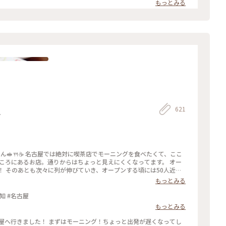
もっとみる
621
し
ん🥪🍴☕️ 名古屋では絶対に喫茶店でモーニングを食べたくて、ここ
ところにあるお店。通りからはちょっと見えにくくなってます。 オー
！ そのあとも次々に列が伸びていき、オープンする頃には50人近く
ァー席に座ることが出来ました☺️ レトロな店内は落ち着いた雰囲気
もっとみる
かったです。 リヨンさんでは一日中モーニングを食べることが出来ま
ました。 私はドリンク代だけでプレスサンドがサービスでついてくる
知 #名古屋
サンドセットでした。 具も美味しいけどパンも美味しい💓 お店の
もっとみる
あり、どうやらここのパンを使っているよう！ 愛知では有名な会社
なったようです✨ 本間製パン直営店のアヴァンセさん、行きたかった
屋へ行きました！ まずはモーニング！ちょっと出発が遅くなってし