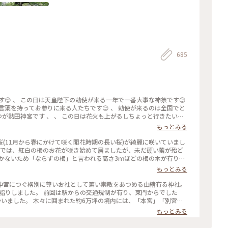
685
は花火も上がるしちょっと行きたい町
にいっぱい人がいます😳 、 テキ屋さんも大繁盛🍗🦑🧸😊 、 熱田
もっとみる
ら中華行くけどとりあえず宮きしめん食べます😋 、 美味しい🥹 、
花火まで飲みます🍺🥟🍗🥗🍺😋 、 花火は徒歩１５分白鳥庭園あた
季桜(11月から春にかけて咲く開花時期の長い桜)が綺麗に咲いていまし
りに行きますがすごい人😳 、 木で見えなかったので駅まで歩きながら花火を鑑賞しました😊 、 #あきらの東海
場所では、紅白の梅のお花が咲き始めて居ましたが、未だ硬い蕾が殆ど
つかないため「ならずの梅」と言われる高さ3ｍほどの梅の木が有りま
）にも描かれている古木で、楽しみにしていたのですが、お花はまだ
もっとみる
ませた後、御朱印を頂きましたが、「伊勢神宮」同様、とてもシンプル
季桜#梅#ならずの梅#御朱印#私のことりっぷ旅#ぽかぽか
伊勢神宮につぐ格別に尊いお社として篤い崇敬をあつめる由緒有る神社。
お詣りしました。 前回は駅からの交通規制が有り、東門からでした
かいました。 木々に囲まれた約6万坪の境内には、「本宮」「別宮」
す。 草薙神剣がまつられた「本宮」や境内で最も神聖とされる「一
もっとみる
った後、白鳥になって愛する女性の住む熱田へ飛来したという伝説)に