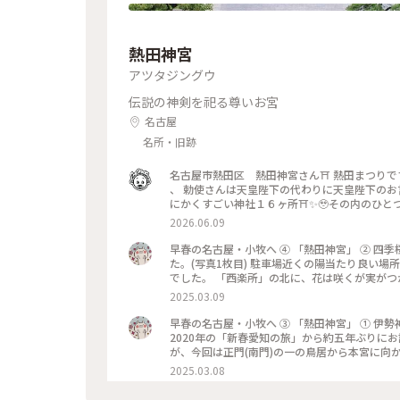
熱田神宮
アツタジングウ
伝説の神剣を祀る尊いお宮
名古屋
名所・旧跡
名古屋市熱田区 熱田神宮さん⛩️ 熱田まつりです😊 、 この日は天皇陛下の勅使が来る一年で一番大事な神祭です😊
、 勅使さんは天皇陛下の代わりに天皇陛下のお言葉を持ってお参りに来る人たちです😊 、 勅使が来るのは全国でと
にかくすごい神社１６ヶ所⛩️✨🥹その内のひとつが熱田神宮です 、 、 この日
中華もあるので行ってきます🚃😊 、 まだお昼なの
2026.06.09
神宮すごいな😊 、 お昼食べたばっかりやし今か
ひとが多いので簡単にお参りして⛩️🙏😊 町中華で
早春の名古屋・小牧へ ④ 「熱田神宮」 ② 四
た。(写真1枚目) 駐車場近くの陽当たり良い
でした。 「西楽所」の北に、花は咲くが実が
す。江戸時代模写の享禄古図（室町時代の境内
2025.03.09
まだ先の様でした。(写真4枚目) お詣りを済
でした。 #早春の名古屋・小牧へ#熱田神宮#四
早春の名古屋・小牧へ ③ 「熱田神宮」 ① 
2020年の「新春愛知の旅」から約五年ぶりに
が、今回は正門(南門)の一の鳥居から本宮に向
「摂社」「末社」など、計29社が祀られていま
2025.03.08
之前神社」、 弘法大師お手えの「大楠」、日本三大土塀のひとつ「長塀」などパワースポットが沢山有ります。
「熱田神宮」の“白鳥伝説”(日本武尊が亡くな