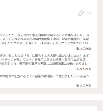
700
館中でしたが、復元された本丸御殿は見学することが出来ました。 煌
壁画によってそれぞれの部屋の雰囲気は全く違い、将軍の居室の上洛殿
 釘隠しや引手の細工も美しく、襖の縁にまでデザインが施されていま
スヘリングっぽい😆 城内では名古屋おもてなし武将隊の皆さんが
もっとみる
ました☺️ #なごやめし満喫旅行 #名古屋 #名古屋城 #本丸御殿
連休、楽しむのは「食」に限る！と名古屋へ出かけました🚗³₃ まず
シャチホコが輝いてます✨ 青緑色の屋根も綺麗✨ 重厚で立派な正
刻紋が刻まれ、天守閣の石垣を担当した加藤清正公の像もありまし
め残念ながら閉館中💧 気になるのは屋根の色。 現在の青緑色は元々
もっとみる
色に？？青緑色はもしかしたら見納めになるのかも？？ 復元された
#なごやめし満喫旅行 #名古屋 #名古屋城 #天守閣 #西南隅櫓 #清正公石曳きの像
味噌カツを食べるぞ！と猛暑の中頑張って並びました💦💦😆 金シ
もっとみる