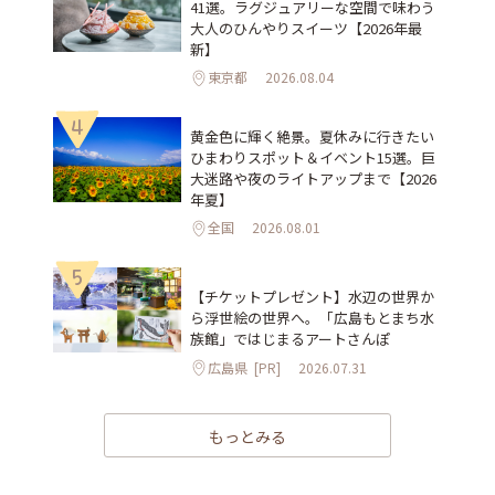
41選。ラグジュアリーな空間で味わう
大人のひんやりスイーツ【2026年最
新】
東京都
2026.08.04
4
黄金色に輝く絶景。夏休みに行きたい
ひまわりスポット＆イベント15選。巨
大迷路や夜のライトアップまで【2026
年夏】
全国
2026.08.01
5
【チケットプレゼント】水辺の世界か
ら浮世絵の世界へ。「広島もとまち水
族館」ではじまるアートさんぽ
広島県
[PR]
2026.07.31
もっとみる