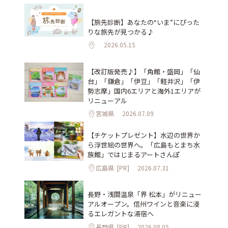
【旅先診断】あなたの“いま”にぴった
りな旅先が見つかる♪
2026.05.15
【改訂版発売♪】「角館・盛岡」「仙
台」「鎌倉」「伊豆」「軽井沢」「伊
勢志摩」国内6エリアと海外1エリアが
リニューアル
宮城県
2026.07.09
【チケットプレゼント】水辺の世界か
ら浮世絵の世界へ。「広島もとまち水
族館」ではじまるアートさんぽ
広島県
[PR]
2026.07.31
長野・浅間温泉「界 松本」がリニュー
アルオープン。信州ワインと音楽に浸
るエレガントな湯宿へ
長野県
[PR]
2026.08.05