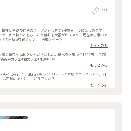
836
の七福神は茶縁の抹茶スイーツが少しずつ7種類も一度に楽しめます！
ルケーキと持つともちーんと垂れる大福がおススメ✨ 現在は工事中で
３月からリニューアルオープンするらしいです☺️ #名古屋 #茶縁 #カフェ #抹茶スイーツ
もっとみる
気の抹茶七福神をいただきました。選べるお茶つき1600円。 全部
#名古屋カフェ#和カフェ#車道#千種
もっとみる
 お花見のあとに……どうですか？
もっとみる