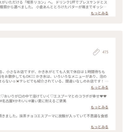
スがいただける「喫茶リヨン」へ。 ドリンク1杯でプレスサンドとス
6種類から選べました。 小倉あんととろけたバターが端までギッシリ
い冬 #名古屋#モーニング
もっとみる
475
き氷は、いろいろなメニューがあり、泡の
ない☺️💓テレビでも紹介されている、間違いなしのお店です！ #
ことりっぷ愛知
もっとみる
た♡おいりが口の中で溶けていく♡エスプーマとのコラボが幸せ❤️❤️
須#名古屋#かわいい#暑い夏に耐えるご褒美
もっとみる
頂きました。抹茶チョコエスプーマに炭酸が入っていて不思議な食感
もっとみる