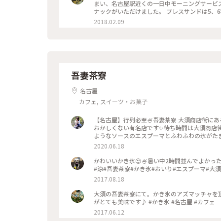
なあ🥰 #なごやめし満喫旅行 #名古屋 #モーニング喫茶リヨン #リヨン #モーニング #モーニング喫茶 #本間製パン #
まい、名古屋駅近くの一日中モーニングサービ
なごやめし
ナックがいただけました。 プレスサンドは5、
✨ また行きたいです😂✨✨ #朗らか #あったか
2018.02.09
吾妻茶寮
名古屋
カフェ, スイーツ・お菓子
【名古屋】行列必至🍧吾妻茶寮 大須商店街にある、小さなお店ですが、かき氷がとても人気で休日は１時間待ちも
おかしくない有名店です✨待ち時間は大須商店街をお散歩してもOK🙆‍♀️ か
ようなソースのエスプーマとふわふわの氷がたまら
日本の夏景色 #かき氷 #愛知 #名古屋 #大須 #
2020.06.18
かわいいかき氷😍🍧暑い中2時間並んでよかっ
#涼#吾妻茶寮#かき氷#おいり#エスプーマ#大
2017.08.18
大須の吾妻茶寮にて。かき氷のアズマッチャを
がとても美味です♪ #かき氷 #名古屋 #カフェ
2017.06.12