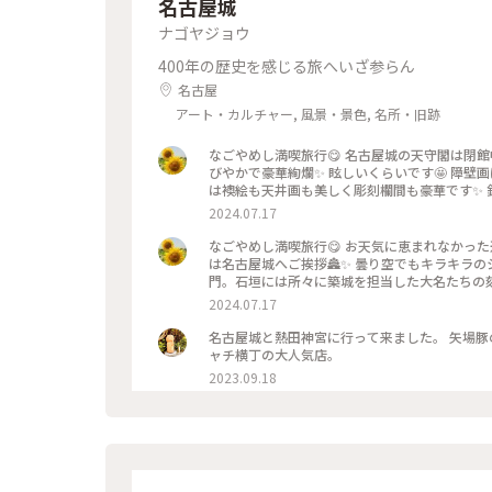
名古屋城
ナゴヤジョウ
400年の歴史を感じる旅へいざ参らん
名古屋
アート・カルチャー, 風景・景色, 名所・旧跡
なごやめし満喫旅行😋 名古屋城の天守閣は閉
びやかで豪華絢爛✨ 眩しいくらいです🤩 障
は襖絵も天井画も美しく彫刻欄間も豪華です✨
した。欄間は何がモチーフか分かりませんがキー
2024.07.17
暑い中歓迎してください
なごやめし満喫旅行😋 お天気に恵まれなかった
は名古屋城へご挨拶🏯✨ 曇り空でもキラキラの
門。石垣には所々に築城を担当した大名たちの
た。 天守閣は木造復元プロジェクト準備中のた
2024.07.17
の銅の赤褐色が錆びた色とのこと。復元後は何
らまた見に行きたいです☺️ 
名古屋城と熱田神宮に行って来ました。 矢場豚の
ャチ横丁の大人気店。
2023.09.18