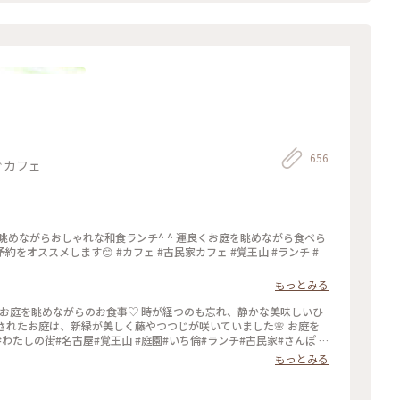
かけました。 #早春の名古屋・小牧へ#熱田神宮#正門#本宮#大楠パ
かぽか
656
ぐカフェ
眺めながらおしゃれな和食ランチ^ ^ 運良くお庭を眺めながら食べら
オススメします😊 #カフェ #古民家カフェ #覚王山 #ランチ #
もっとみる
 お庭を眺めながらのお食事♡ 時が経つのも忘れ、静かな美味しいひ
されたお庭は、新緑が美しく藤やつつじが咲いていました🌸 お庭を
もっとみる