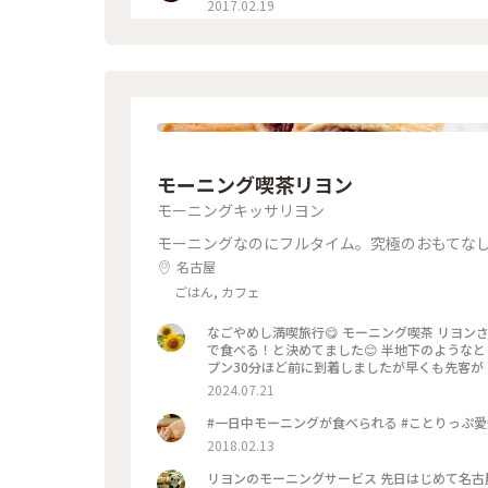
2017.02.19
モーニング喫茶リヨン
モーニングキッサリヨン
モーニングなのにフルタイム。究極のおもてな
名古屋
ごはん, カフェ
なごやめし満喫旅行😋 モーニング喫茶 リヨンさ
で食べる！と決めてました😊 半地下のような
プン30分ほど前に到着しましたが早くも先客が
並んでいました😳 無事に1巡目で入店！ ソフ
2024.07.21
で、真ん中の大きなテーブルはおひとり様が多
す🥰 私はポテトサラダ、夫は野菜サンドにし
#一日中モーニングが食べられる #ことりっぷ愛
もの、夫はドリンク代にプラス料金の玉子・野菜
2018.02.13
横に「本間製パン」と書かれた箱が積み重ねて
らしく、「義母と娘のブルース」のロケ地にも
リヨンのモーニングサービス 先日はじめて名古