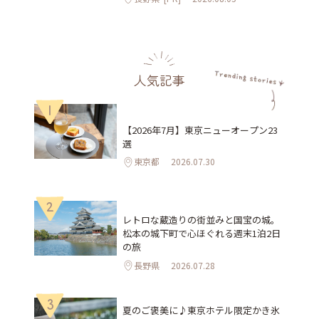
人気記事
1
【2026年7月】東京ニューオープン23
選
東京都
2026.07.30
2
レトロな蔵造りの街並みと国宝の城。
松本の城下町で心ほぐれる週末1泊2日
の旅
長野県
2026.07.28
3
夏のご褒美に♪東京ホテル限定かき氷