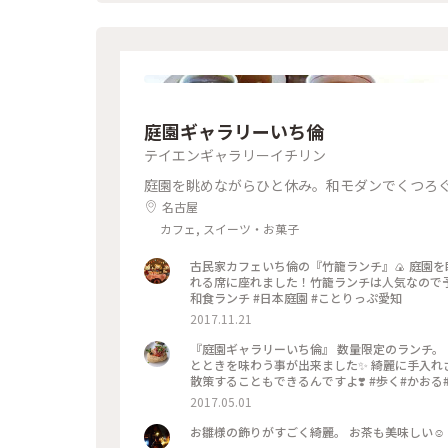
ちなんだ見た目もかわいい「星型絵馬」に願いを
ワースポット#星形絵馬#私のことりっぷ旅#ぽ
庭園ギャラリーいち倫
テイエンギャラリーイチリン
庭園を眺めながらひと休み。和モダンでくつろ
名古屋
カフェ, スイーツ・お菓子
古民家カフェいち倫の『竹籠ランチ』🍙 庭園を
れる席に座れました！竹籠ランチは人気なので予約を
和食ランチ #日本庭園 #ことりっぷ愛知
2017.11.21
『庭園ギャラリーいち倫』 数量限定のランチ。
とときを味わう事が出来ました✨ 綺麗に手入れ
散策することもできるんですよ❣️ #歩く#かおる#わたしの街#名古屋#覚王山 #庭園#いち倫#ランチ#古民家#さんぽ #
数量限定
2017.05.01
お雛様の飾りがすごく綺麗。 お茶も美味しい☺️