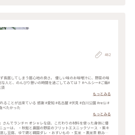
462
、思わず長居してしまう居心地の良さ。 優しい味のお味噌汁に、野菜の味
のんびり憩いの時間を過ごしてみては？ #ヘルシー#ご飯#
大須
もっとみる
とが出来ている 感謝 #愛知 #名古屋 #伏見 #白川公園 #re:Li #
も食べたかった
もっとみる
Li』さんでランチ🍴 オシャレな店、こだわりの材料を使った身体に優
ニューは、 ・秋鮭と農園の野菜のフリットエスニックソース ・紫キ
蒸し豆腐、ゆで鶏と韓国ダレ ・おすいもの ・玄米 ・黒米茶 飲み物