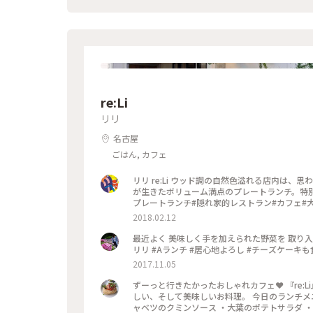
re:Li
リリ
名古屋
ごはん, カフェ
リリ re:Li ウッド調の自然色溢れる店内は
が生きたボリューム満点のプレートランチ。特別な人と、
プレートランチ#隠れ家的レストラン#カフェ#
2018.02.12
最近よく 美味しく手を加えられた野菜を 取り入れるこ
リリ #Aランチ #居心地よろし #チーズケーキ
2017.11.05
ずーっと行きたかったおしゃれカフェ❤️ 『re:
しい、そして美味しいお料理。 今日のランチメ
ャベツのクミンソース ・大葉のポテトサラダ ・