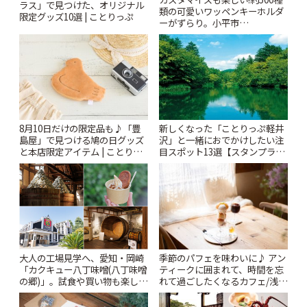
ラス」で見つけた、オリジナル
類の可愛いワッペンキーホルダ
限定グッズ10選 | ことりっぷ
ーがずらり。小平市
「Kimamaya T&K」 | ことりっ
ぷ
8月10日だけの限定品も♪「豊
新しくなった「ことりっぷ軽井
島屋」で見つける鳩の日グッズ
沢」と一緒におでかけしたい注
と本店限定アイテム | ことりっ
目スポット13選【スタンプラリ
ぷ
ー開催中】 | ことりっぷ
大人の工場見学へ、愛知・岡崎
季節のパフェを味わいに♪ アン
「カクキュー八丁味噌(八丁味噌
ティークに囲まれて、時間を忘
の郷)」。試食や買い物も楽しみ
れて過ごしたくなるカフェ/浅草
♪ | ことりっぷ
「annorum cafe」 | ことりっぷ