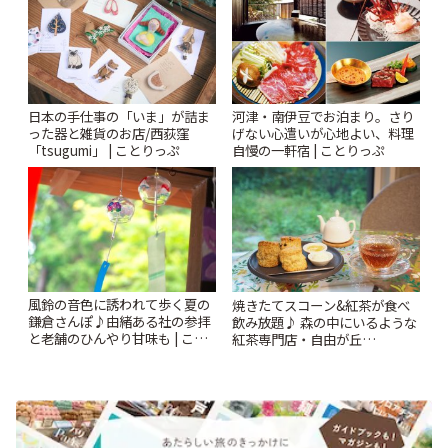
日本の手仕事の「いま」が詰ま
河津・南伊豆でお泊まり。さり
った器と雑貨のお店/西荻窪
げない心遣いが心地よい、料理
「tsugumi」 | ことりっぷ
自慢の一軒宿 | ことりっぷ
風鈴の音色に誘われて歩く夏の
焼きたてスコーン&紅茶が食べ
鎌倉さんぽ♪由緒ある社の参拝
飲み放題♪ 森の中にいるような
と老舗のひんやり甘味も | こと
紅茶専門店・自由が丘
りっぷ
「YOTSUBA TEA」でのんびり
時間 | ことりっぷ