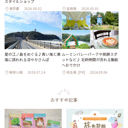
スタイルショップ
東京都
2026.08.02
滋賀県
2026.05.01
夏の江ノ島をめぐる♪青い海と潮
ムーミンバレーパークや発酵スポ
風に誘われる涼やかさんぽ
ットなど♪ 北欧時間が流れる飯能
へおでかけ
神奈川県
2026.07.14
埼玉県
[PR]
2024.09.06
おすすめ記事