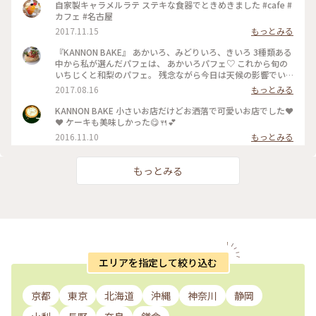
自家製キャラメルラテ ステキな食器でときめきました #cafe #
カフェ #名古屋
2017.11.15
もっとみる
『KANNON BAKE』 あかいろ、みどりいろ、きいろ 3種類ある
中から私が選んだパフェは、 あかいろパフェ♡ これから旬の
いちじくと和梨のパフェ。 残念ながら今日は天候の影響でい
ちじくの入荷ができす、代わりに桃🍑 下の方には、白ワインの
2017.08.16
もっとみる
ゼリーや杏仁スムージー❣️ 太いストローがついていて、途中か
らはスムージーとして飲むのもよし⭕️食べてもよし⭕️ サクサ
KANNON BAKE 小さいお店だけどお洒落で可愛いお店でした❤
クのショートブレッドも入っていて、食感や味の変化が楽しめ
❤ ケーキも美味しかった😋🍴💕
る楽しいパフェでした♡ #涼#わたしの街#カフェ#コーヒース
2016.11.10
もっとみる
タンド#パフェ#KANNONBAKE
もっとみる
エリアを指定して絞り込む
京都
東京
北海道
沖縄
神奈川
静岡