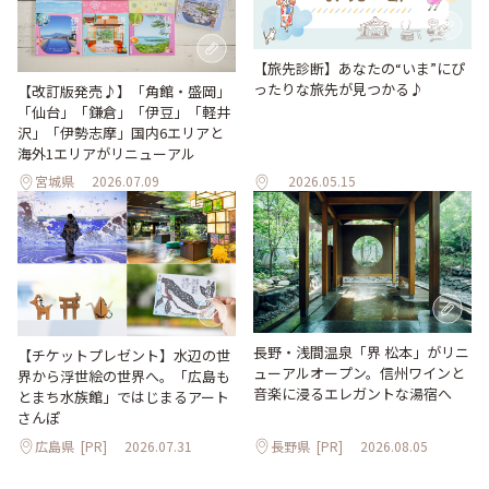
【旅先診断】あなたの“いま”にぴ
ったりな旅先が見つかる♪
【改訂版発売♪】「角館・盛岡」
「仙台」「鎌倉」「伊豆」「軽井
沢」「伊勢志摩」国内6エリアと
海外1エリアがリニューアル
宮城県
2026.07.09
2026.05.15
長野・浅間温泉「界 松本」がリニ
【チケットプレゼント】水辺の世
ューアルオープン。信州ワインと
界から浮世絵の世界へ。「広島も
音楽に浸るエレガントな湯宿へ
とまち水族館」ではじまるアート
さんぽ
広島県
[PR]
2026.07.31
長野県
[PR]
2026.08.05