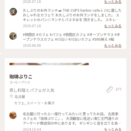
2020.07.18
もっとみる
行きたいです。 ちっちゃなカヌレが気になりました😊 #名古屋
#CUPS #堀川#harbor
久しぶりのお外ランチ🛥 THE CUPS harbor cafe⚓️ 川に面した
おしゃれなカフェで お久しぶりのお外ランチをしました。 ス
キレットのパン🍞ランチとパスタ🍝を 頂きました。 スキレッ
トパンは大好きなチーズフォンデュ🧀を選びました！ 熱々の
2020.07.18
もっとみる
スキレットには手ちぎりできるふわっふわのパンの真ん中にチ
ーズがたっぷり😋 お天気は晴天☀️とはいかずでしたが、 川辺
#熱田区 #カフェ #パフェ #熱田区カフェ #オープンテラス #オ
でのランチは解放的でコロナ対策にも バッチリ👌でした。 お
ープンテラスカフェ #川沿い #川沿いカフェ #SNS映え #船
いしかったー😊 #名古屋#堀川#CUPS#スキレット #お外でラン
2020.06.08
もっとみる
チ
珈琲ぶりこ
コーヒーブリコ
377
蒸し料理とパフェが人気
名古屋
カフェ, スイーツ・お菓子
名古屋に行ったら一度行ってみたいと思ってたお店。 古民家
カフェの「珈琲ぶりこ」。 大須観音に程近い東仁王門通りの
アーケード商店街の中にあります。 ギシギシと音を立てる急な
階段を登って行くと仕切りごとに雰囲気の異なるレトロなお部
2024.10.04
もっとみる