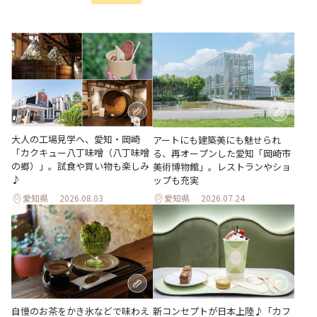
大人の工場見学へ、愛知・岡崎
アートにも建築美にも魅せられ
「カクキュー八丁味噌（八丁味噌
る、再オープンした愛知「岡崎市
の郷）」。試食や買い物も楽しみ
美術博物館」。レストランやショ
♪
ップも充実
愛知県
2026.08.03
愛知県
2026.07.24
新コンセプトが日本上陸♪「カフ
自慢のお茶をかき氷などで味わえ