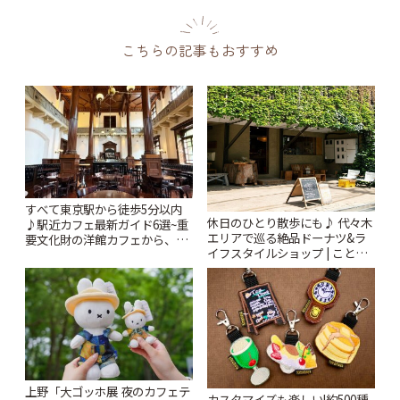
こちらの記事もおすすめ
すべて東京駅から徒歩5分以内
休日のひとり散歩にも♪ 代々木
♪駅近カフェ最新ガイド6選~重
エリアで巡る絶品ドーナツ&ラ
要文化財の洋館カフェから、改
イフスタイルショップ | ことり
札すぐのレトロ喫茶まで~ | こと
っぷ
りっぷ
上野「大ゴッホ展 夜のカフェテ
カスタマイズも楽しい!約500種