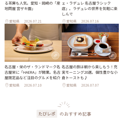
ェ・ラデュレ 名古屋ラシック
る茶房も人気。愛知・岡崎の「産
店」。ラデュレの世界を気軽に楽
地問屋 宮ザキ園」
しんで
愛知県
2026.07.21
愛知県
2026.07.16
名古屋・栄のザ・ランドマーク名
名古屋の旅は朝から楽しもう！充
古屋栄に「HAERA」が開業。名古
実モーニング20選。個性豊かな小
屋限定品など注目のグルメを紹介
倉トーストも♪
愛知県
2026.07.10
愛知県
2026.07.07
のおすすめ記事
たびレポ