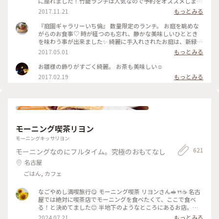
に座れました！竹籠ランチは人気なので予約をオススメします
😊 #カフェ #古民家カフェ #覚王山 #ランチ #和食ランチ #日本
2017.11.21
もっとみる
庭園 #ことりっぷ愛知
『庭園ギャラリーいち倫』 数量限定のランチ。 お庭を眺めな
がらのお食事♡ 時が経つのも忘れ、静かな美味しいひととき
を味わう事が出来ました✨ 綺麗に手入れされたお庭は、新緑が
美しく藤やつつじが咲いていました🌸 お庭を散策することも
2017.05.01
もっとみる
できるんですよ❣️ #歩く#かおる#わたしの街#名古屋#覚王山 #
庭園#いち倫#ランチ#古民家#さんぽ #数量限定
お雛様の飾りがすごく綺麗。 お茶も美味しい☺️
2017.02.19
もっとみる
モーニング喫茶リヨン
モーニングキッサリヨン
621
モーニングなのにフルタイム。究極のおもてなし
名古屋
ごはん, カフェ
なごやめし満喫旅行😋 モーニング喫茶 リヨンさん🥪🍴☕️ 名古
屋では絶対に喫茶店でモーニングを食べたくて、ここで食べ
る！と決めてました😊 半地下のようなところにあるお店。通
りからはちょっと見えにくくなってます。 オープン30分ほど
2024.07.21
もっとみる