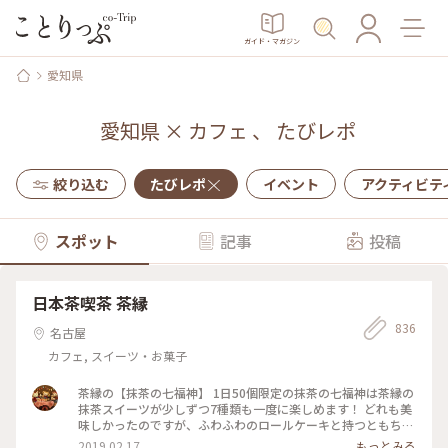
ガイド・マガジン
愛知県
愛知県
×
カフェ
、
たびレポ
絞り込む
たびレポ
イベント
アクティビテ
スポット
記事
投稿
日本茶喫茶 茶縁
836
名古屋
カフェ, スイーツ・お菓子
茶縁の【抹茶の七福神】 1日50個限定の抹茶の七福神は茶縁の
抹茶スイーツが少しずつ7種類も一度に楽しめます！ どれも美
味しかったのですが、ふわふわのロールケーキと持つともちー
んと垂れる大福がおススメ✨ 現在は工事中で３月からリニュー
2019.02.17
もっとみる