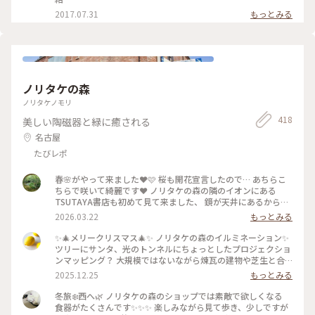
シャレカフェ
2017.07.31
もっとみる
ノリタケの森
ノリタケノモリ
418
美しい陶磁器と緑に癒される
名古屋
たびレポ
春🌸がやって来ました❤️🩷 桜も開花宣言したので… あちらこ
ちらで咲いて綺麗です❤️ ノリタケの森の隣のイオンにある
TSUTAYA書店も初めて見て来ました、 鏡が天井にあるから倍
になって本📗が見える❗ #名古屋 #桜 #春色さがし イオンからル
2026.03.22
もっとみる
ーセントタワーに向かうと名古屋駅の地下街が近いです☺️
✨🎄メリークリスマス🎄✨ ノリタケの森のイルミネーション✨
ツリーにサンタ、光のトンネルにちょっとしたプロジェクショ
ンマッピング？ 大規模ではないながら煉瓦の建物や芝生と合
っていて素敵でした🎄 #名古屋 #則武 #ノリタケの森 #クリス
2025.12.25
もっとみる
マス #イルミネーション #ことりっぷと一緒 #ことりっぷ
冬旅❄️西へ🌿 ノリタケの森のショップでは素敵で欲しくなる
食器がたくさんです✨✨✨ 楽しみながら見て歩き、少しですが