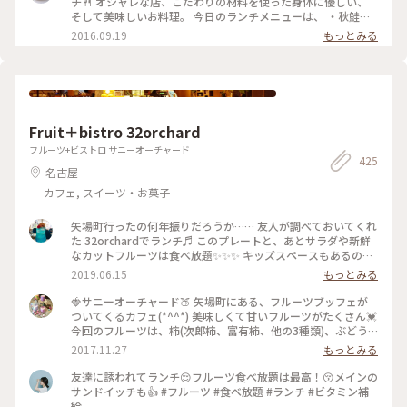
チ🍴 オシャレな店、こだわりの材料を使った身体に優しい、
そして美味しいお料理。 今日のランチメニューは、 ・秋鮭と
農園の野菜のフリットエスニックソース ・紫キャベツのクミ
2016.09.19
もっとみる
ンソース ・大葉のポテトサラダ ・蒸し豆腐、ゆで鶏と韓国ダ
レ ・おすいもの ・玄米 ・黒米茶 飲み物とご飯は選べます。 と
ても人気のお店で、外でたくさんの人が並んでいました。 土
日は予約をした方がいいようです😊 #わたしの街 #名古屋 #ラ
ンチ #カフェ
Fruit＋bistro 32orchard
フルーツ+ビストロ サニーオーチャード
425
名古屋
カフェ, スイーツ・お菓子
矢場町行ったの何年振りだろうか…… 友人が調べておいてくれ
た 32orchardでランチ♬ このプレートと、あとサラダや新鮮
なカットフルーツは食べ放題✨✨✨ キッズスペースもあるの
で、子連れで訪れた今回はとてもいいお店でした♬
2019.06.15
もっとみる
🍓サニーオーチャード🍑 矢場町にある、フルーツブッフェが
ついてくるカフェ(*^^*) 美味しくて甘いフルーツがたくさん💓
今回のフルーツは、柿(次郎柿、富有柿、他の3種類)、ぶどう
(巨峰、マスカット、ぶどう)、梨、みかん、ラ・フランス、り
2017.11.27
もっとみる
んご、いちご、オレンジ、などがありました😙🍎🍊 いちごは
時期が早かったみたいで、甘さが足りなかったですが、ラ・フ
友達に誘われてランチ😌フルーツ食べ放題は最高！😚メインの
ランスとぶどうはとっても甘かったです💃 #サニーオーチャー
サンドイッチも👍 #フルーツ #食べ放題 #ランチ #ビタミン補
ド #栄 #矢場町 #フルーツ #ブッフェ #わたしの街 #カフェ #オ
給