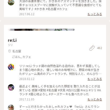
大須の吾妻茶寮にて。かき氷のアズマッチャを頂きました。抹
茶チョコエスプーマに炭酸が入っていて不思議な食感がとても
美味です♪ #かき氷 #名古屋 #カフェ
2017.06.12
もっとみる
re:Li
リリ
462
名古屋
ごはん, カフェ
リリ re:Li ウッド調の自然色溢れる店内は、思わず長居してし
まう居心地の良さ。 優しい味のお味噌汁に、野菜の味が生き
たボリューム満点のプレートランチ。特別な人と、のんびり憩
いの時間を過ごしてみては？ #ヘルシー#ご飯#プレートランチ
2018.02.12
もっとみる
#隠れ家的レストラン#カフェ#大須
最近よく 美味しく手を加えられた野菜を 取り入れることが出
来ている 感謝 #愛知 #名古屋 #伏見 #白川公園 #re:Li #リリ #A
ランチ #居心地よろし #チーズケーキも食べたかった
2017.11.05
もっとみる
ずーっと行きたかったおしゃれカフェ❤️ 『re:Li』さんでラン