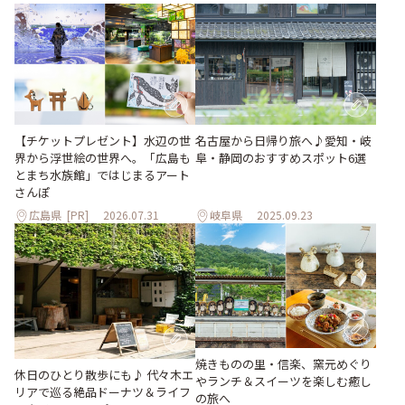
【チケットプレゼント】水辺の世
名古屋から日帰り旅へ♪愛知・岐
界から浮世絵の世界へ。「広島も
阜・静岡のおすすめスポット6選
とまち水族館」ではじまるアート
さんぽ
広島県
[PR]
2026.07.31
岐阜県
2025.09.23
焼きものの里・信楽、窯元めぐり
休日のひとり散歩にも♪ 代々木エ
やランチ＆スイーツを楽しむ癒し
リアで巡る絶品ドーナツ＆ライフ
の旅へ