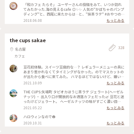
「和カフェ たらそ」 ユーザーさんの投稿をみて、いつか訪れ
てみたかった.海の見えるcafe 😊✨✨ 人気の"かぼちゃのパンプ
ディング"と、西尾に来たからは…と、"抹茶ラテ" #おやつの
時間#西尾#和カフェ#たらそ#抹茶#緑あふれる#オススメ
2018.06.08
もっとみる
the cups sakae
328
名古屋
カフェ
豆花初体験。スイーツ豆腐的な…？ レギュラーメニューの具に
あまり惹かれなくてタイミングがなかった。のでマスカットの
が出たから食べに来てみた。 ハマるほどではないけど、嫌いで
はないかな。 #THECUPS #栄 #矢場町 #栄ミナミ #おしゃれカ
2021.10.09
もっとみる
フェ #お洒落カフェ #豆花 #シャインマスカット
THE CUPS:矢場町 タピオカほうじ茶ラテ ジェラート(ヘーゼル
ナッツ) ・ 出入り口が開放的なお洒落カフェだった🌿 豆花と迷
ったけどジェラート。 ヘーゼルナッツの味がすごく濃い目
で、甘くて美味しかった😳ウエハースと合わせても美味し〜
2021.05.22
もっとみる
アイスが甘めだからタピオカの味が全然分かんなかった😂笑 #
外ごはん記録 #カフェ巡り
ハロウィンなので🎃
2020.10.31
もっとみる