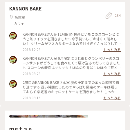
KANNON BAKE
284
名古屋
カフェ
KANNON BAKEさん☕ 12月限定･抹茶といちごのスコーンとほ
うじ茶ソイラテを頂きました✨ 今季初いちご🍓甘くて瑞々し
い！ クリームがマスカルポーネなので甘すぎずさっぱりして
いて、抹茶の香りも楽しめて美味しい😋💓 ほうじ茶ソイラテ
2018.12.29
もっとみる
もほうじ茶の香りでほっこり…✨ 幸せなブレイクタイムになり
ました😍 #名古屋 #本山 #カフェ #スコーン #抹茶 #いちご #ほ
KANNON BAKEさん💓 9月限定ほうじ茶とクランベリーのスコ
うじ茶 #ソイラテ #ことりっぷ愛知
ーンサンドがどうしても食べたくて駆け込みで行ってきました
🏃 スコーンの表面はサクサク！ほんのり香ばしいほうじ茶と
爽やかなクランベリーが美味しい～！ すき間時間に伺ったの
2018.09.29
もっとみる
で長居ができず、、コーヒーはお持ち帰り用カップにしてくだ
さり、帰りには紙袋に入れていただけ嬉しかったです😊 #名古
2度目のKANNON BAKEさん💓 次の予定までの余った時間で寄
屋 #本山 #カフェ #コーヒー #スコーン #ほうじ茶 #クランベリ
り道です☺️ 遅い時間だったのでやっぱり限定のケーキは残っ
ー #ことりっぷ愛知
ておらず😭定番のキャロットケーキを頂きました！ しっかり
した生地にくるみがゴロゴロ、スパイスが効いていて甘すぎず
2018.09.16
もっとみる
美味しい！サワークリームが爽やかです😊 お客さんもまばら
だったので窓側の席でゆったり読書…✨ 素敵な時間になりまし
た💓 #本山 #名古屋 #カフェ #コーヒー #カフェラテ #ケーキ #
キャロットケーキ #ことりっぷ愛知
ｍｅｔｓａ