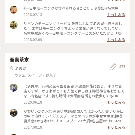
前に到着しましたが早くも先客が！ そのあとも次々に列が伸
びていき、オープンする頃には50人近く並んでいました😳 無
#一日中モーニングが食べられる #ことりっぷ愛知 #名古屋
事に1巡目で入店！ ソファー席に座ることが出来ました☺️ レト
2018.02.13
もっとみる
ロな店内は落ち着いた雰囲気で、真ん中の大きなテーブルはお
ひとり様が多かったです。 リヨンさんでは一日中モーニングを
リヨンのモーニングサービス 先日はじめて名古屋へ行きまし
食べることが出来ます🥰 私はポテトサラダ、夫は野菜サンドに
た！ まずはモーニング！ちょっと出発が遅くなってしまい、
しました。 私はドリンク代だけでプレスサンドがサービスで
名古屋駅近くの一日中モーニングサービスがいただける「喫茶
ついてくるもの、夫はドリンク代にプラス料金の玉子・野菜サ
リヨン」へ。 ドリンク1杯でプレスサンドとスナックがいただ
2018.02.09
もっとみる
ンドセットでした。 具も美味しいけどパンも美味しい💓 お店
けました。 プレスサンドは5、6種類から選べました。 小倉あ
の横に「本間製パン」と書かれた箱が積み重ねてあり、どうや
んととろけたバターが端までギッシリ✨ また行きたいです😂
らここのパンを使っているよう！ 愛知では有名な会社らし
✨✨ #朗らか #あったかい冬 #名古屋#モーニング
く、「義母と娘のブルース」のロケ地にもなったようです✨ 本
吾妻茶寮
間製パン直営店のアヴァンセさん、行きたかったなあ🥰 #なご
やめし満喫旅行 #名古屋 #モーニング喫茶リヨン #リヨン #モ
475
名古屋
ーニング #モーニング喫茶 #本間製パン #なごやめし
カフェ, スイーツ・お菓子
【名古屋】行列必至🍧吾妻茶寮 大須商店街にある、小さなお
店ですが、かき氷がとても人気で休日は１時間待ちもおかしく
ない有名店です✨待ち時間は大須商店街をお散歩してもOK🙆‍♀️
かき氷は、いろいろなメニューがあり、泡のようなソースのエ
2020.06.18
もっとみる
スプーマとふわふわの氷がたまらない☺️💓テレビでも紹介され
ている、間違いなしのお店です！ #日本の夏景色 #かき氷 #愛
かわいいかき氷😍🍧暑い中2時間並んでよかった♡おいりが口
知 #名古屋 #大須 #ことりっぷ愛知
の中で溶けていく♡エスプーマとのコラボが幸せ❤️❤️ #涼#吾
妻茶寮#かき氷#おいり#エスプーマ#大須#名古屋#かわいい#暑
い夏に耐えるご褒美
2017.08.18
もっとみる