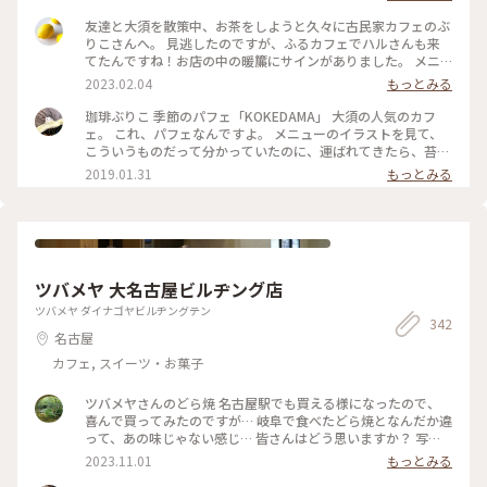
屋が並んでいました。 そうそう、この感じ♪ 大好きな「ふる
カフェ系 ハルさんの休日」で何度も見たやつ☺️ 隅から隅ま
友達と大須を散策中、お茶をしようと久々に古民家カフェのぶ
で見たかったけど人気の店内はお客さんでいっぱいでした☕️ #
りこさんへ。 見逃したのですが、ふるカフェでハルさんも来
クラシカルな街 #ふるカフェ #名古屋
てたんですね！お店の中の暖簾にサインがありました。 メニ
ューの箱庭みたいな写真に惹かれてチーズケーキとコーヒーに
2023.02.04
もっとみる
しました。 実物はなめらかなチーズケーキの上にサクサクの
クッキー？と抹茶がかかっていて苔むしたお庭みたいな…なん
珈琲ぶりこ 季節のパフェ「KOKEDAMA」 大須の人気のカフ
だか侘び寂びを感じます。 真ん中のベリーもアクセントになっ
ェ。 これ、パフェなんですよ。 メニューのイラストを見て、
て美味しかったです♪ #名古屋 #大須 #上前津 #おやつ #チーズ
こういうものだって分かっていたのに、運ばれてきたら、苔玉
ケーキ #コーヒー #古民家カフェ #ファンタジーの世界 #Myこ
という名前そのものの見た目に笑ってしまいました😆 友達と
2019.01.31
もっとみる
とりっぷ
まったり。 古民家カフェで雰囲気も素敵です。 #名古屋 #大須
#カフェ #パフェ #スイーツ
ツバメヤ 大名古屋ビルヂング店
ツバメヤ ダイナゴヤビルヂングテン
342
名古屋
カフェ, スイーツ・お菓子
ツバメヤさんのどら焼 名古屋駅でも買える様になったので、
喜んで買ってみたのですが… 岐阜で食べたどら焼となんだか違
って、あの味じゃない感じ… 皆さんはどう思いますか？ 写真
は以前、美濃で買って食べた、どら焼です💓 しっとり感とあ
2023.11.01
もっとみる
んのバランスが良かった💓 #私のことりっぷ旅 #秋さんぽ #名