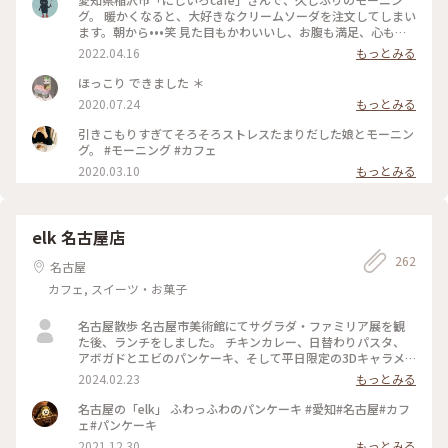
グ。 暖かくなると、大好きなクリームソーダを注文してしまい
ます。朝から•••笑 見た目もかわいいし、お腹も満足、心も満
たされました。 #カフェ #クリームソーダ #モーニング #Myこ
2022.04.16
もっとみる
とりっぷ #ゴーラー隊
ほっこり できました ＊
2020.07.24
もっとみる
引きこもりすぎてそろそろストレスたまりだした娘とモーニン
グ。 #モーニング #カフェ
2020.03.10
もっとみる
elk 名古屋店
262
名古屋
カフェ, スイーツ・お菓子
名古屋散歩 名古屋市美術館にてサグラダ・ファミリア展を観
た後、ランチをしました。 チキンカレー、日替わりパスタ、
アボガドとエビのパンケーキ、そして平日限定の3Dキャラメ
ルラテを注文。 スパイスが効いていて、しっかりとしたお味で
2024.02.23
もっとみる
した。とても美味しかったです。 注文してから時間が必要な
3Dキャラメルラテはふわふわでとても可愛かったです。 #私の
名古屋の「elk」 ふわっふわのパンケーキ #愛知#名古屋#カフ
ことりっぷ旅
ェ#パンケーキ
2021.12.30
もっとみる