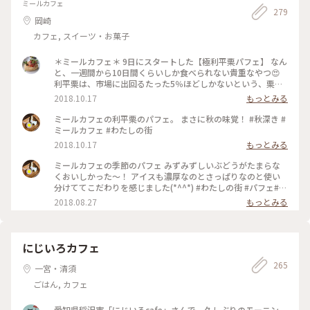
ミールカフェ
279
岡崎
カフェ, スイーツ・お菓子
＊ミールカフェ＊ 9日にスタートした【極利平栗パフェ】 なん
と、一週間から10日間くらいしか食べられない貴重なやつ😍
利平栗は、市場に出回るたった5％ほどしかないという、栗の
王様👑幻の栗なのであります。 栗きんとんに負けない栗栗感🌰
2018.10.17
もっとみる
ほっぺが落ちた😱💓 #秋深き#わたしの街#カフェ#ミールカフ
ェ#パフェ#利平栗#栗スイーツ#極利平栗パフェ#たまらん
ミールカフェの利平栗のパフェ。 まさに秋の味覚！ #秋深き #
ミールカフェ #わたしの街
2018.10.17
もっとみる
ミールカフェの季節のパフェ みずみずしいぶどうがたまらな
くおいしかった〜！ アイスも濃厚なのとさっぱりなのと使い
分けててこだわりを感じました(*^^*) #わたしの街 #パフェ#カ
フェ
2018.08.27
もっとみる
にじいろカフェ
265
一宮・清須
ごはん, カフェ
愛知県稲沢市「にじいろcafe」さんで、久しぶりのモーニン