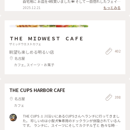
自宅用に お皿を4枚買いました🍽️ そして一目惚れしたフェイラ
ーとノリタケ コラボのハンドタオル🩵はやっぱりちょっと お
2025.12.21
もっとみる
高いので(笑)悩みましたが…旅の記念🤗 でお持ち帰りしまし
た〜🛍️ お買い物を済ませたら小腹も空いたので😂 ショップ内
のカフェでひと休み☕️🍰 頂いたのはフレンチトースト🍞 クリ
スマスバージョン🎄が可愛いです🤍 バケットを使ったフレン
チトーストは柔らかくて 美味しかったです😋 写真5枚目はおま
けの赤福白餅黒餅🤍🖤 前日に伊勢の赤福で早々に買っていた
ＴＨＥ ＭＩＤＷＥＳＴ ＣＡＦＥ
自宅への おみやげ🤭帰宅後美味しく頂きました♡ #ことりっぷ
と一緒 #ことりっぷ名古屋 #ノリタケの森 #食器 #めーぐる #路
ザミッドウエストカフェ
線バス #フレンチトースト#赤福白餅黒餅 #フェイラー#ノリタ
402
眺望も楽しめる明るい店
ケ
名古屋
カフェ, スイーツ・お菓子
THE CUPS HARBOR CAFE
398
名古屋
カフェ
THE CUPS ⚓️ 川沿いにあるCUPSさんへランチに行ってきまし
た。 珍しいのは小型犬🐕専用のドックランが併設されているん
です。 ランチに、スイーツにそしてカクテル🍸と 色々な時間
帯に利用できるおしゃれcafeです。 次回はスイーツをたべに