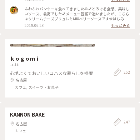
ふわふわパンケーキ食べてきました🥞💕とろける食感、美味し
いソース、最高でした💕メニュー豊富で迷いましたが、こちら
はクリームチーズブリュレとMIXベリーソースです🍓はちみつ
も食べましたが、美味しかった😭季節のフルーツパンケーキ
2019.06.23
もっとみる
は、メロンでした😋
ｋｏｇｏｍｉ
コゴミ
252
心地よくておいしいロハスな暮らしを提案
名古屋
カフェ, スイーツ・お菓子
KANNON BAKE
247
名古屋
カフェ