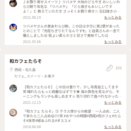
古屋 #岐阜 名駅久しぶりに行きました☺️
♪お取り寄せスイーツ♪ ツバメヤ 大地のどらやき おいしいわ
らび餅で有名な 『ツバメヤ』 「どら焼きもおいしいです
よ！」と 教えていただき さっそくお取り寄せ☆ 石臼挽き小麦
全粒粉100%の生地は フワッとやわらか☆ 香ばしく焼き上げ
2021.08.19
もっとみる
られています☆ そして特別栽培小豆と粗糖で 炊かれた粒あん
☆ コクのある甘さで 粒がしっかりツヤっと☆ ん〜おいしい
ツバメヤさんの黄金わらび餅。この日は夕方に第2便があった
っ！ 大きくて食べ応えもあります☆ 今度名古屋に行ったら わ
とのことで「先程ちぎりたてなんです❣️」と店員さんの一言で
らび餅とどら焼き 両方買わなくちゃ！！ また楽しみにしてい
購入しました😆 程よい柔らかさと甘さで美味でした😋
ます☆ #どら焼き #わらび餅 #和菓子 #おみやげ #手みやげ #大
2021.05.06
もっとみる
名古屋ビルヂング #名古屋
和カフェたらそ
333
西尾・佐久島
カフェ, スイーツ・お菓子
【和カフェたらそ】 この日は曇りで、少し写真加工してます
笑 晴れたらもっと綺麗なはずです☀️ 海の景色を見ながら、モ
ーニングもランチも楽しめます☺️ 売り切れで食べれなかった
のですが、カレーが大人気だそうです🍛 #愛知カフェ #西尾
2021.12.15
もっとみる
市カフェ #和カフェたらそ #トースト ＃海
「和カフェ たらそ」③ テラス席からの眺望… 一人占め、二人
で来たら二人占め😱‼️‼️笑 #おやつの時間#西尾#和カフェ#たら
そ#抹茶#緑あふれる#オススメ
2018.06.08
もっとみる