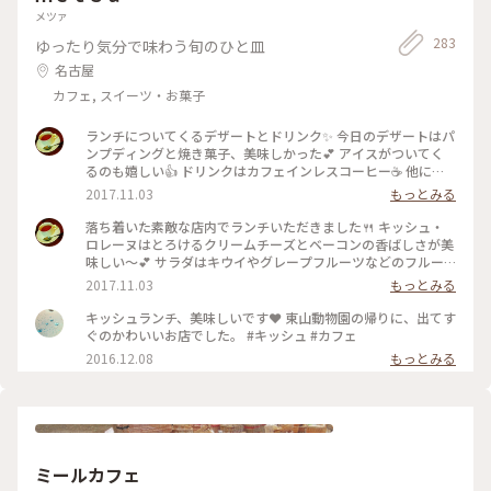
メツァ
283
ゆったり気分で味わう旬のひと皿
名古屋
カフェ, スイーツ・お菓子
ランチについてくるデザートとドリンク✨ 今日のデザートはパ
ンプディングと焼き菓子、美味しかった💕 アイスがついてく
るのも嬉しい👍 ドリンクはカフェインレスコーヒー☕ 他にも
ハーブティーなど体に優しい飲み物の種類が多いのも魅力です
2017.11.03
もっとみる
😘 #名古屋 #東山公園 #ランチ #スイーツ #デザート #パンプデ
ィング #コーヒー #カフェインレス #ハーブティー
落ち着いた素敵な店内でランチいただきました🍴 キッシュ・
ロレーヌはとろけるクリームチーズとベーコンの香ばしさが美
味しい～💕 サラダはキウイやグレープフルーツなどのフルー
ツも入っていて甘みが美味しかった😋 店先でアクセサリーな
2017.11.03
もっとみる
ども売ってましたが可愛くてそちらにも惹かれる…💍 #名古屋
#東山公園 #ランチ #キッシュ #サラダ #野菜 #雑貨
キッシュランチ、美味しいです❤ 東山動物園の帰りに、出てす
ぐのかわいいお店でした。 #キッシュ #カフェ
2016.12.08
もっとみる
ミールカフェ