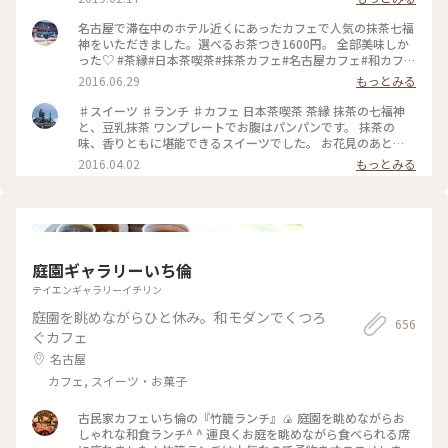
アルオープンするらしいです☺️ #名古屋 #茶縁 #カフェ #抹茶
スイーツ
名古屋で滞在中のホテル近くにあったカフェで人気の抹茶七福
神をいただきました。選べるお茶つき1600円。 全部美味しか
った♡ #茶縁#日本茶喫茶#抹茶カフェ#名古屋カフェ#和カフェ
#車道#千種
2016.06.29
もっとみる
♯スイーツ ♯ランチ ♯カフェ 日本茶喫茶 茶縁 抹茶の七福神
と、豆乳抹茶 ワンプレートでお腹はパンパンです。 抹茶の
味、香りともに堪能できるスイーツでした。 お花見のあと
に……どうですか？
2016.04.02
もっとみる
庭園ギャラリーいち倫
テイエンギャラリーイチリン
庭園を眺めながらひと休み。和モダンでくつろ
656
ぐカフェ
名古屋
カフェ, スイーツ・お菓子
古民家カフェいち倫の『竹籠ランチ』🍙 庭園を眺めながらお
しゃれな和食ランチ^ ^ 運良くお庭を眺めながら食べられる席