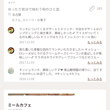
メツァ
283
ゆったり気分で味わう旬のひと皿
名古屋
カフェ, スイーツ・お菓子
ランチについてくるデザートとドリンク✨ 今日のデザートはパ
ンプディングと焼き菓子、美味しかった💕 アイスがついてく
るのも嬉しい👍 ドリンクはカフェインレスコーヒー☕ 他にも
ハーブティーなど体に優しい飲み物の種類が多いのも魅力です
2017.11.03
もっとみる
😘 #名古屋 #東山公園 #ランチ #スイーツ #デザート #パンプデ
ィング #コーヒー #カフェインレス #ハーブティー
落ち着いた素敵な店内でランチいただきました🍴 キッシュ・
ロレーヌはとろけるクリームチーズとベーコンの香ばしさが美
味しい～💕 サラダはキウイやグレープフルーツなどのフルー
ツも入っていて甘みが美味しかった😋 店先でアクセサリーな
2017.11.03
もっとみる
ども売ってましたが可愛くてそちらにも惹かれる…💍 #名古屋
#東山公園 #ランチ #キッシュ #サラダ #野菜 #雑貨
キッシュランチ、美味しいです❤ 東山動物園の帰りに、出てす
ぐのかわいいお店でした。 #キッシュ #カフェ
2016.12.08
もっとみる
ミールカフェ
ミールカフェ