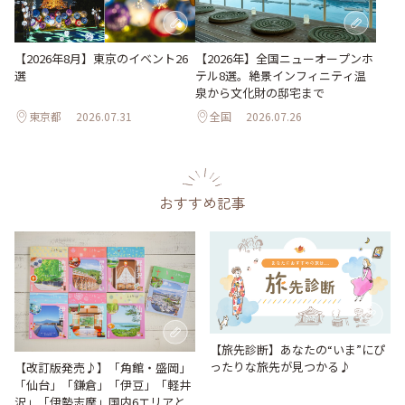
【2026年8月】東京のイベント26
【2026年】全国ニューオープンホ
選
テル8選。絶景インフィニティ温
泉から文化財の邸宅まで
東京都
2026.07.31
全国
2026.07.26
おすすめ記事
【旅先診断】あなたの“いま”にぴ
ったりな旅先が見つかる♪
【改訂版発売♪】「角館・盛岡」
「仙台」「鎌倉」「伊豆」「軽井
沢」「伊勢志摩」国内6エリアと