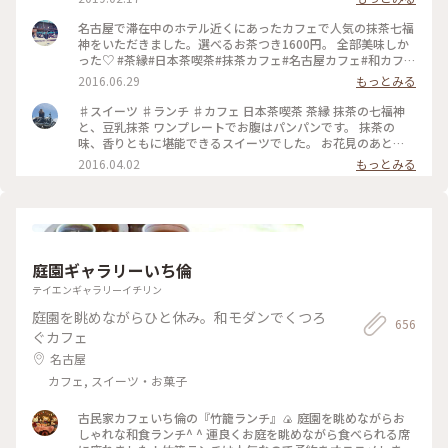
アルオープンするらしいです☺️ #名古屋 #茶縁 #カフェ #抹茶
スイーツ
名古屋で滞在中のホテル近くにあったカフェで人気の抹茶七福
神をいただきました。選べるお茶つき1600円。 全部美味しか
った♡ #茶縁#日本茶喫茶#抹茶カフェ#名古屋カフェ#和カフェ
#車道#千種
2016.06.29
もっとみる
♯スイーツ ♯ランチ ♯カフェ 日本茶喫茶 茶縁 抹茶の七福神
と、豆乳抹茶 ワンプレートでお腹はパンパンです。 抹茶の
味、香りともに堪能できるスイーツでした。 お花見のあと
に……どうですか？
2016.04.02
もっとみる
庭園ギャラリーいち倫
テイエンギャラリーイチリン
庭園を眺めながらひと休み。和モダンでくつろ
656
ぐカフェ
名古屋
カフェ, スイーツ・お菓子
古民家カフェいち倫の『竹籠ランチ』🍙 庭園を眺めながらお
しゃれな和食ランチ^ ^ 運良くお庭を眺めながら食べられる席