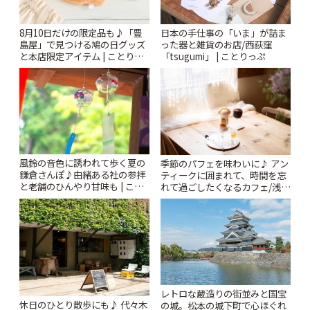
8月10日だけの限定品も♪「豊
日本の手仕事の「いま」が詰ま
島屋」で見つける鳩の日グッズ
った器と雑貨のお店/西荻窪
と本店限定アイテム | ことりっ
「tsugumi」 | ことりっぷ
ぷ
風鈴の音色に誘われて歩く夏の
季節のパフェを味わいに♪ アン
鎌倉さんぽ♪由緒ある社の参拝
ティークに囲まれて、時間を忘
と老舗のひんやり甘味も | こと
れて過ごしたくなるカフェ/浅草
りっぷ
「annorum cafe」 | ことりっぷ
レトロな蔵造りの街並みと国宝
休日のひとり散歩にも♪ 代々木
の城。松本の城下町で心ほぐれ