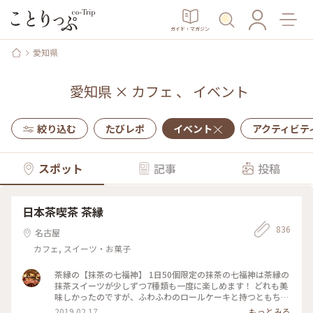
ガイド・マガジン
愛知県
愛知県
×
カフェ
、
イベント
絞り込む
たびレポ
イベント
アクティビテ
スポット
記事
投稿
日本茶喫茶 茶縁
836
名古屋
カフェ, スイーツ・お菓子
茶縁の【抹茶の七福神】 1日50個限定の抹茶の七福神は茶縁の
抹茶スイーツが少しずつ7種類も一度に楽しめます！ どれも美
味しかったのですが、ふわふわのロールケーキと持つともちー
んと垂れる大福がおススメ✨ 現在は工事中で３月からリニュー
2019.02.17
もっとみる