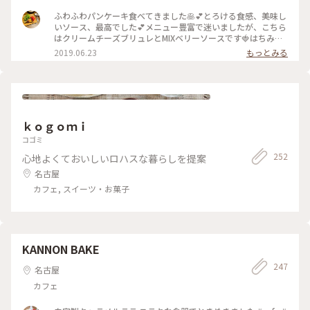
ふわふわパンケーキ食べてきました🥞💕とろける食感、美味し
いソース、最高でした💕メニュー豊富で迷いましたが、こちら
はクリームチーズブリュレとMIXベリーソースです🍓はちみつ
も食べましたが、美味しかった😭季節のフルーツパンケーキ
2019.06.23
もっとみる
は、メロンでした😋
ｋｏｇｏｍｉ
コゴミ
252
心地よくておいしいロハスな暮らしを提案
名古屋
カフェ, スイーツ・お菓子
KANNON BAKE
247
名古屋
カフェ