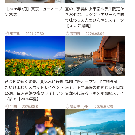
【2026年7月】東京ニューオープ
夏のご褒美に♪東京ホテル限定か
ン23選
き氷41選。ラグジュアリーな空間
で味わう大人のひんやりスイーツ
【2026年最新】
東京都
2026.07.30
東京都
2026.08.04
黄金色に輝く絶景。夏休みに行き
福岡に新オープン「BEB5門司
たいひまわりスポット＆イベント
港」。関門海峡の絶景とレトロな
15選。巨大迷路や夜のライトアッ
街並みに浸るトキメキ海峡ステイ
プまで【2026年夏】
全国
2026.08.01
福岡県
[PR]
2026.07.29