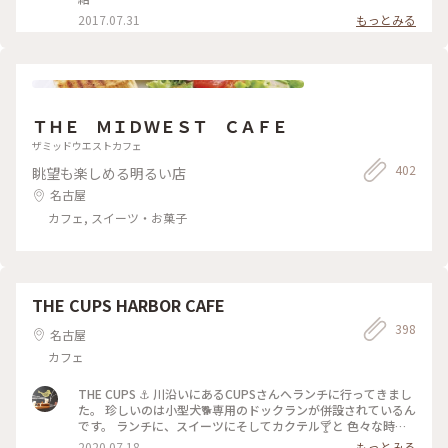
シャレカフェ
2017.07.31
もっとみる
ＴＨＥ ＭＩＤＷＥＳＴ ＣＡＦＥ
ザミッドウエストカフェ
402
眺望も楽しめる明るい店
名古屋
カフェ, スイーツ・お菓子
THE CUPS HARBOR CAFE
398
名古屋
カフェ
THE CUPS ⚓️ 川沿いにあるCUPSさんへランチに行ってきまし
た。 珍しいのは小型犬🐕専用のドックランが併設されているん
です。 ランチに、スイーツにそしてカクテル🍸と 色々な時間
帯に利用できるおしゃれcafeです。 次回はスイーツをたべに
2020.07.18
もっとみる