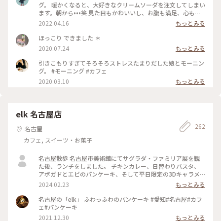
グ。 暖かくなると、大好きなクリームソーダを注文してしまい
ます。朝から•••笑 見た目もかわいいし、お腹も満足、心も満
たされました。 #カフェ #クリームソーダ #モーニング #Myこ
2022.04.16
もっとみる
とりっぷ #ゴーラー隊
ほっこり できました ＊
2020.07.24
もっとみる
引きこもりすぎてそろそろストレスたまりだした娘とモーニン
グ。 #モーニング #カフェ
2020.03.10
もっとみる
elk 名古屋店
262
名古屋
カフェ, スイーツ・お菓子
名古屋散歩 名古屋市美術館にてサグラダ・ファミリア展を観
た後、ランチをしました。 チキンカレー、日替わりパスタ、
アボガドとエビのパンケーキ、そして平日限定の3Dキャラメ
ルラテを注文。 スパイスが効いていて、しっかりとしたお味で
2024.02.23
もっとみる
した。とても美味しかったです。 注文してから時間が必要な
3Dキャラメルラテはふわふわでとても可愛かったです。 #私の
名古屋の「elk」 ふわっふわのパンケーキ #愛知#名古屋#カフ
ことりっぷ旅
ェ#パンケーキ
2021.12.30
もっとみる