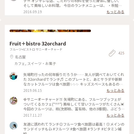
チ🍴 オシャレな店、こだわりの材料を使った身体に優しい、
そして美味しいお料理。 今日のランチメニューは、 ・秋鮭と
農園の野菜のフリットエスニックソース ・紫キャベツのクミ
2016.09.19
もっとみる
ンソース ・大葉のポテトサラダ ・蒸し豆腐、ゆで鶏と韓国ダ
レ ・おすいもの ・玄米 ・黒米茶 飲み物とご飯は選べます。 と
ても人気のお店で、外でたくさんの人が並んでいました。 土
日は予約をした方がいいようです😊 #わたしの街 #名古屋 #ラ
ンチ #カフェ
Fruit＋bistro 32orchard
フルーツ+ビストロ サニーオーチャード
425
名古屋
カフェ, スイーツ・お菓子
矢場町行ったの何年振りだろうか…… 友人が調べておいてくれ
た 32orchardでランチ♬ このプレートと、あとサラダや新鮮
なカットフルーツは食べ放題✨✨✨ キッズスペースもあるの
で、子連れで訪れた今回はとてもいいお店でした♬
2019.06.15
もっとみる
🍓サニーオーチャード🍑 矢場町にある、フルーツブッフェが
ついてくるカフェ(*^^*) 美味しくて甘いフルーツがたくさん💓
今回のフルーツは、柿(次郎柿、富有柿、他の3種類)、ぶどう
(巨峰、マスカット、ぶどう)、梨、みかん、ラ・フランス、り
2017.11.27
もっとみる
んご、いちご、オレンジ、などがありました😙🍎🍊 いちごは
時期が早かったみたいで、甘さが足りなかったですが、ラ・フ
友達に誘われてランチ😌フルーツ食べ放題は最高！😚メインの
ランスとぶどうはとっても甘かったです💃 #サニーオーチャー
サンドイッチも👍 #フルーツ #食べ放題 #ランチ #ビタミン補
ド #栄 #矢場町 #フルーツ #ブッフェ #わたしの街 #カフェ #オ
給