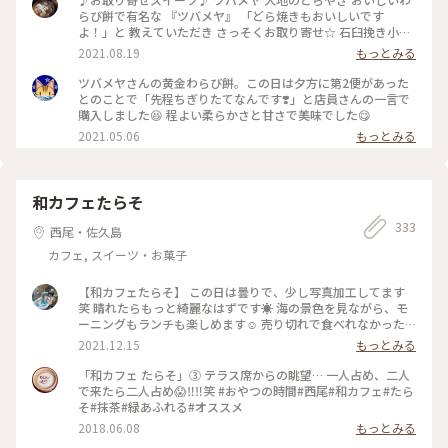
らび餅で有名な 『ツバメヤ』 「どら焼きもおいしいです
よ！」と 教えていただき さっそくお取り寄せ☆ 石臼挽き小麦
全粒粉100%の生地は フワッとやわらか☆ 香ばしく焼き上げ
2021.08.19
もっとみる
られています☆ そして特別栽培小豆と粗糖で 炊かれた粒あん
☆ コクのある甘さで 粒がしっかりツヤっと☆ ん〜おいしい
ツバメヤさんの黄金わらび餅。この日は夕方に第2便があった
っ！ 大きくて食べ応えもあります☆ 今度名古屋に行ったら わ
とのことで「先程ちぎりたてなんです❣️」と店員さんの一言で
らび餅とどら焼き 両方買わなくちゃ！！ また楽しみにしてい
購入しました😆 程よい柔らかさと甘さで美味でした😋
ます☆ #どら焼き #わらび餅 #和菓子 #おみやげ #手みやげ #大
2021.05.06
もっとみる
名古屋ビルヂング #名古屋
和カフェたらそ
333
西尾・佐久島
カフェ, スイーツ・お菓子
【和カフェたらそ】 この日は曇りで、少し写真加工してます
笑 晴れたらもっと綺麗なはずです☀️ 海の景色を見ながら、モ
ーニングもランチも楽しめます☺️ 売り切れで食べれなかった
のですが、カレーが大人気だそうです🍛 #愛知カフェ #西尾
2021.12.15
もっとみる
市カフェ #和カフェたらそ #トースト ＃海
「和カフェ たらそ」③ テラス席からの眺望… 一人占め、二人
で来たら二人占め😱‼️‼️笑 #おやつの時間#西尾#和カフェ#たら
そ#抹茶#緑あふれる#オススメ
2018.06.08
もっとみる