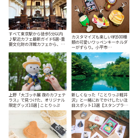
すべて東京駅から徒歩5分以内
カスタマイズも楽しい!約500種
♪駅近カフェ最新ガイド6選~重
類の可愛いワッペンキーホルダ
要文化財の洋館カフェから、改
ーがずらり。小平市
札すぐのレトロ喫茶まで~ | こと
「Kimamaya T&K」 | ことりっ
りっぷ
ぷ
上野「大ゴッホ展 夜のカフェテ
新しくなった「ことりっぷ軽井
ラス」で見つけた、オリジナル
沢」と一緒におでかけしたい注
限定グッズ10選 | ことりっぷ
目スポット13選【スタンプラリ
ー開催中】 | ことりっぷ