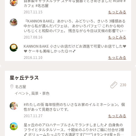
自家製キャラメルラテ ステキな食器でときめきました #cafe #
カフェ #名古屋
2017.11.15
もっとみる
『KANNON BAKE』 あかいろ、みどりいろ、きいろ 3種類ある
中から私が選んだパフェは、 あかいろパフェ♡ これから旬の
いちじくと和梨のパフェ。 残念ながら今日は天候の影響でい
ちじくの入荷ができす、代わりに桃🍑 下の方には、白ワインの
2017.08.16
もっとみる
ゼリーや杏仁スムージー❣️ 太いストローがついていて、途中か
らはスムージーとして飲むのもよし⭕️食べてもよし⭕️ サクサ
KANNON BAKE 小さいお店だけどお洒落で可愛いお店でした❤
クのショートブレッドも入っていて、食感や味の変化が楽しめ
❤ ケーキも美味しかった😋🍴💕
る楽しいパフェでした♡ #涼#わたしの街#カフェ#コーヒース
2016.11.10
もっとみる
タンド#パフェ#KANNONBAKE
星ヶ丘テラス
230
名古屋
イベント, 風景・景色
#わたしの街 毎年恒例のちいさなお家のイルミネーション。個
性があって見飽きないです。
2017.11.27
もっとみる
星ヶ丘ののアロハテーブルさんでランチしました🎵 白身魚の
フライとタルタルソース、十穀米のふりかけご飯に付合せ2種
💕 ボリュームたっぶりで大満足です(*^^*) #ランチ#星ヶ丘テ