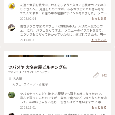
カフェ系 ハルさんの休日」で何度も見たやつ☺️ 隅から隅ま
友達と大須を散策中、お茶をしようと久々に古民家カフェのぶ
で見たかったけど人気の店内はお客さんでいっぱいでした☕️ #
りこさんへ。 見逃したのですが、ふるカフェでハルさんも来
クラシカルな街 #ふるカフェ #名古屋
てたんですね！お店の中の暖簾にサインがありました。 メニ
ューの箱庭みたいな写真に惹かれてチーズケーキとコーヒーに
2023.02.04
もっとみる
しました。 実物はなめらかなチーズケーキの上にサクサクの
クッキー？と抹茶がかかっていて苔むしたお庭みたいな…なん
珈琲ぶりこ 季節のパフェ「KOKEDAMA」 大須の人気のカフ
だか侘び寂びを感じます。 真ん中のベリーもアクセントになっ
ェ。 これ、パフェなんですよ。 メニューのイラストを見て、
て美味しかったです♪ #名古屋 #大須 #上前津 #おやつ #チーズ
こういうものだって分かっていたのに、運ばれてきたら、苔玉
ケーキ #コーヒー #古民家カフェ #ファンタジーの世界 #Myこ
という名前そのものの見た目に笑ってしまいました😆 友達と
2019.01.31
もっとみる
とりっぷ
まったり。 古民家カフェで雰囲気も素敵です。 #名古屋 #大須
#カフェ #パフェ #スイーツ
ツバメヤ 大名古屋ビルヂング店
ツバメヤ ダイナゴヤビルヂングテン
342
名古屋
カフェ, スイーツ・お菓子
ツバメヤさんのどら焼 名古屋駅でも買える様になったので、
喜んで買ってみたのですが… 岐阜で食べたどら焼となんだか違
って、あの味じゃない感じ… 皆さんはどう思いますか？ 写真
は以前、美濃で買って食べた、どら焼です💓 しっとり感とあ
2023.11.01
もっとみる
んのバランスが良かった💓 #私のことりっぷ旅 #秋さんぽ #名
古屋 #岐阜 名駅久しぶりに行きました☺️
♪お取り寄せスイーツ♪ ツバメヤ 大地のどらやき おいしいわ