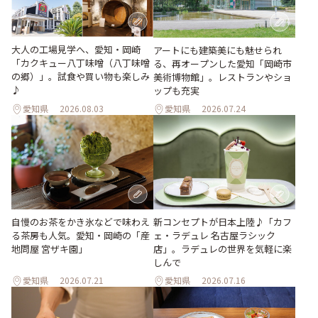
大人の工場見学へ、愛知・岡崎
アートにも建築美にも魅せられ
「カクキュー八丁味噌（八丁味噌
る、再オープンした愛知「岡崎市
の郷）」。試食や買い物も楽しみ
美術博物館」。レストランやショ
♪
ップも充実
愛知県
2026.08.03
愛知県
2026.07.24
新コンセプトが日本上陸♪「カフ
自慢のお茶をかき氷などで味わえ
ェ・ラデュレ 名古屋ラシック
る茶房も人気。愛知・岡崎の「産
店」。ラデュレの世界を気軽に楽
地問屋 宮ザキ園」
しんで
愛知県
2026.07.21
愛知県
2026.07.16