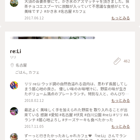
大須の吾妻茶寮にて。かき氷のアズマッチャを頂きました。抹
茶チョコエスプーマに炭酸が入っていて不思議な食感がとても
美味です♪ #かき氷 #名古屋 #カフェ
2017.06.12
もっとみる
re:Li
リリ
462
名古屋
ごはん, カフェ
リリ re:Li ウッド調の自然色溢れる店内は、思わず長居してし
まう居心地の良さ。 優しい味のお味噌汁に、野菜の味が生き
たボリューム満点のプレートランチ。特別な人と、のんびり憩
いの時間を過ごしてみては？ #ヘルシー#ご飯#プレートランチ
2018.02.12
もっとみる
#隠れ家的レストラン#カフェ#大須
最近よく 美味しく手を加えられた野菜を 取り入れることが出
来ている 感謝 #愛知 #名古屋 #伏見 #白川公園 #re:Li #リリ #A
ランチ #居心地よろし #チーズケーキも食べたかった
2017.11.05
もっとみる
ずーっと行きたかったおしゃれカフェ❤️ 『re:Li』さんでラン