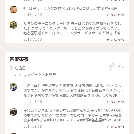
前に到着しましたが早くも先客が！ そのあとも次々に列が伸
びていき、オープンする頃には50人近く並んでいました😳 無
#一日中モーニングが食べられる #ことりっぷ愛知 #名古屋
事に1巡目で入店！ ソファー席に座ることが出来ました☺️ レト
2018.02.13
もっとみる
ロな店内は落ち着いた雰囲気で、真ん中の大きなテーブルはお
ひとり様が多かったです。 リヨンさんでは一日中モーニングを
リヨンのモーニングサービス 先日はじめて名古屋へ行きまし
食べることが出来ます🥰 私はポテトサラダ、夫は野菜サンドに
た！ まずはモーニング！ちょっと出発が遅くなってしまい、
しました。 私はドリンク代だけでプレスサンドがサービスで
名古屋駅近くの一日中モーニングサービスがいただける「喫茶
ついてくるもの、夫はドリンク代にプラス料金の玉子・野菜サ
リヨン」へ。 ドリンク1杯でプレスサンドとスナックがいただ
2018.02.09
もっとみる
ンドセットでした。 具も美味しいけどパンも美味しい💓 お店
けました。 プレスサンドは5、6種類から選べました。 小倉あ
の横に「本間製パン」と書かれた箱が積み重ねてあり、どうや
んととろけたバターが端までギッシリ✨ また行きたいです😂
らここのパンを使っているよう！ 愛知では有名な会社らし
✨✨ #朗らか #あったかい冬 #名古屋#モーニング
く、「義母と娘のブルース」のロケ地にもなったようです✨ 本
吾妻茶寮
間製パン直営店のアヴァンセさん、行きたかったなあ🥰 #なご
やめし満喫旅行 #名古屋 #モーニング喫茶リヨン #リヨン #モ
475
名古屋
ーニング #モーニング喫茶 #本間製パン #なごやめし
カフェ, スイーツ・お菓子
【名古屋】行列必至🍧吾妻茶寮 大須商店街にある、小さなお
店ですが、かき氷がとても人気で休日は１時間待ちもおかしく
ない有名店です✨待ち時間は大須商店街をお散歩してもOK🙆‍♀️
かき氷は、いろいろなメニューがあり、泡のようなソースのエ
2020.06.18
もっとみる
スプーマとふわふわの氷がたまらない☺️💓テレビでも紹介され
ている、間違いなしのお店です！ #日本の夏景色 #かき氷 #愛
かわいいかき氷😍🍧暑い中2時間並んでよかった♡おいりが口
知 #名古屋 #大須 #ことりっぷ愛知
の中で溶けていく♡エスプーマとのコラボが幸せ❤️❤️ #涼#吾
妻茶寮#かき氷#おいり#エスプーマ#大須#名古屋#かわいい#暑
い夏に耐えるご褒美
2017.08.18
もっとみる