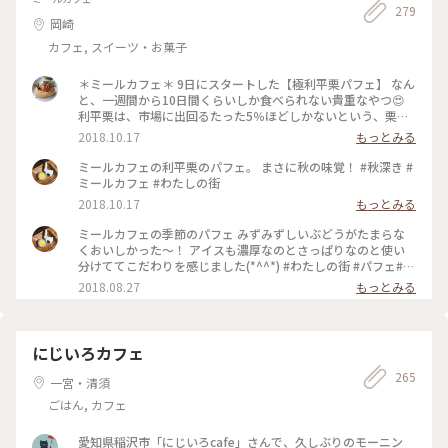
279
岡崎
カフェ, スイーツ・お菓子
＊ミールカフェ＊ 9日にスタートした【極利平栗パフェ】 なん
と、一週間から10日間くらいしか食べられない貴重なやつ😍
利平栗は、市場に出回るたった5％ほどしかないという、栗の
王様👑幻の栗なのであります。 栗きんとんに負けない栗栗感🌰
2018.10.17
もっとみる
ほっぺが落ちた😱💓 #秋深き#わたしの街#カフェ#ミールカフ
ェ#パフェ#利平栗#栗スイーツ#極利平栗パフェ#たまらん
ミールカフェの利平栗のパフェ。 まさに秋の味覚！ #秋深き #
ミールカフェ #わたしの街
2018.10.17
もっとみる
ミールカフェの季節のパフェ みずみずしいぶどうがたまらな
くおいしかった〜！ アイスも濃厚なのとさっぱりなのと使い
分けててこだわりを感じました(*^^*) #わたしの街 #パフェ#カ
フェ
2018.08.27
もっとみる
にじいろカフェ
265
一宮・清須
ごはん, カフェ
愛知県稲沢市「にじいろcafe」さんで、久しぶりのモーニン