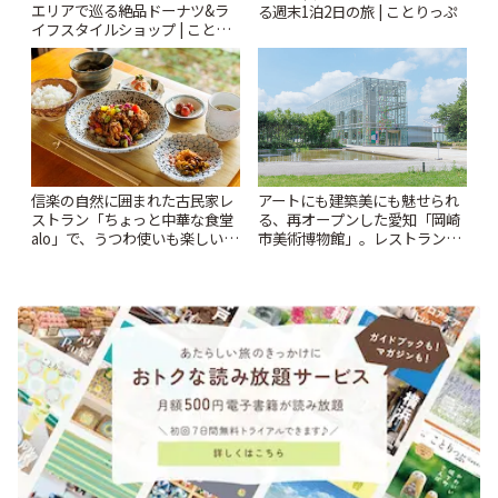
エリアで巡る絶品ドーナツ&ラ
る週末1泊2日の旅 | ことりっぷ
イフスタイルショップ | ことり
っぷ
信楽の自然に囲まれた古民家レ
アートにも建築美にも魅せられ
ストラン「ちょっと中華な食堂
る、再オープンした愛知「岡崎
alo」で、うつわ使いも楽しいラ
市美術博物館」。レストランや
ンチを♪ | ことりっぷ
ショップも充実 | ことりっぷ