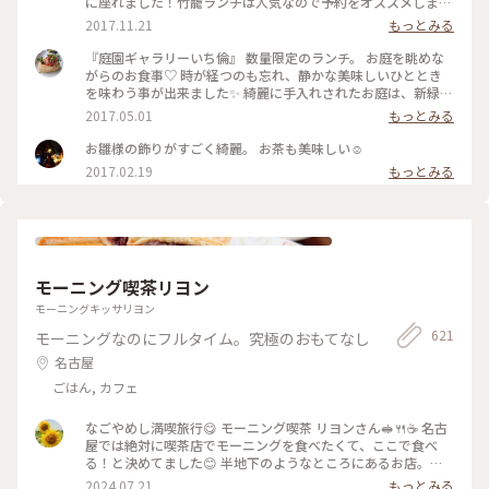
に座れました！竹籠ランチは人気なので予約をオススメします
😊 #カフェ #古民家カフェ #覚王山 #ランチ #和食ランチ #日本
2017.11.21
もっとみる
庭園 #ことりっぷ愛知
『庭園ギャラリーいち倫』 数量限定のランチ。 お庭を眺めな
がらのお食事♡ 時が経つのも忘れ、静かな美味しいひととき
を味わう事が出来ました✨ 綺麗に手入れされたお庭は、新緑が
美しく藤やつつじが咲いていました🌸 お庭を散策することも
2017.05.01
もっとみる
できるんですよ❣️ #歩く#かおる#わたしの街#名古屋#覚王山 #
庭園#いち倫#ランチ#古民家#さんぽ #数量限定
お雛様の飾りがすごく綺麗。 お茶も美味しい☺️
2017.02.19
もっとみる
モーニング喫茶リヨン
モーニングキッサリヨン
621
モーニングなのにフルタイム。究極のおもてなし
名古屋
ごはん, カフェ
なごやめし満喫旅行😋 モーニング喫茶 リヨンさん🥪🍴☕️ 名古
屋では絶対に喫茶店でモーニングを食べたくて、ここで食べ
る！と決めてました😊 半地下のようなところにあるお店。通
りからはちょっと見えにくくなってます。 オープン30分ほど
2024.07.21
もっとみる