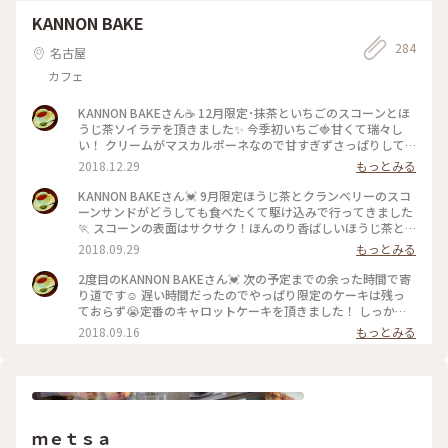
KANNON BAKE
284
名古屋
カフェ
KANNON BAKEさん☕ 12月限定･抹茶といちごのスコーンとほ
うじ茶ソイラテを頂きました✨ 今季初いちご🍓甘くて瑞々し
い！ クリームがマスカルポーネなので甘すぎずさっぱりして
いて、抹茶の香りも楽しめて美味しい😋💓 ほうじ茶ソイラテ
2018.12.29
もっとみる
もほうじ茶の香りでほっこり…✨ 幸せなブレイクタイムになり
ました😍 #名古屋 #本山 #カフェ #スコーン #抹茶 #いちご #ほ
KANNON BAKEさん💓 9月限定ほうじ茶とクランベリーのスコ
うじ茶 #ソイラテ #ことりっぷ愛知
ーンサンドがどうしても食べたくて駆け込みで行ってきました
🏃 スコーンの表面はサクサク！ほんのり香ばしいほうじ茶と
爽やかなクランベリーが美味しい～！ すき間時間に伺ったの
2018.09.29
もっとみる
で長居ができず、、コーヒーはお持ち帰り用カップにしてくだ
さり、帰りには紙袋に入れていただけ嬉しかったです😊 #名古
2度目のKANNON BAKEさん💓 次の予定までの余った時間で寄
屋 #本山 #カフェ #コーヒー #スコーン #ほうじ茶 #クランベリ
り道です☺️ 遅い時間だったのでやっぱり限定のケーキは残っ
ー #ことりっぷ愛知
ておらず😭定番のキャロットケーキを頂きました！ しっかり
した生地にくるみがゴロゴロ、スパイスが効いていて甘すぎず
2018.09.16
もっとみる
美味しい！サワークリームが爽やかです😊 お客さんもまばら
だったので窓側の席でゆったり読書…✨ 素敵な時間になりまし
た💓 #本山 #名古屋 #カフェ #コーヒー #カフェラテ #ケーキ #
キャロットケーキ #ことりっぷ愛知
ｍｅｔｓａ