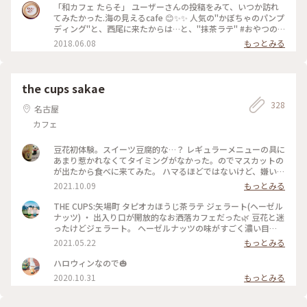
「和カフェ たらそ」 ユーザーさんの投稿をみて、いつか訪れ
てみたかった.海の見えるcafe 😊✨✨ 人気の"かぼちゃのパンプ
ディング"と、西尾に来たからは…と、"抹茶ラテ" #おやつの
時間#西尾#和カフェ#たらそ#抹茶#緑あふれる#オススメ
2018.06.08
もっとみる
the cups sakae
328
名古屋
カフェ
豆花初体験。スイーツ豆腐的な…？ レギュラーメニューの具に
あまり惹かれなくてタイミングがなかった。のでマスカットの
が出たから食べに来てみた。 ハマるほどではないけど、嫌いで
はないかな。 #THECUPS #栄 #矢場町 #栄ミナミ #おしゃれカ
2021.10.09
もっとみる
フェ #お洒落カフェ #豆花 #シャインマスカット
THE CUPS:矢場町 タピオカほうじ茶ラテ ジェラート(ヘーゼル
ナッツ) ・ 出入り口が開放的なお洒落カフェだった🌿 豆花と迷
ったけどジェラート。 ヘーゼルナッツの味がすごく濃い目
で、甘くて美味しかった😳ウエハースと合わせても美味し〜
2021.05.22
もっとみる
アイスが甘めだからタピオカの味が全然分かんなかった😂笑 #
外ごはん記録 #カフェ巡り
ハロウィンなので🎃
2020.10.31
もっとみる