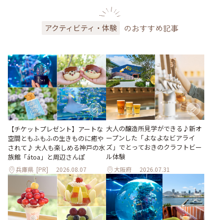
のおすすめ記事
アクティビティ・体験
大人の醸造所見学ができる♪新オ
【チケットプレゼント】アートな
ープンした「よなよなビアライ
空間ともふもふの生きものに癒や
ズ」でとっておきのクラフトビー
されて♪ 大人も楽しめる神戸の水
ル体験
族館「átoa」と周辺さんぽ
兵庫県
[PR]
2026.08.07
大阪府
2026.07.31