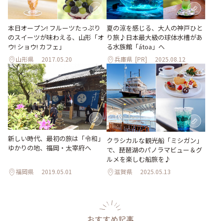
本日オープン! フルーツたっぷり
夏の涼を感じる、大人の神戸ひと
のスイーツが味わえる、山形「オ
り旅♪日本最大級の球体水槽があ
ウ! ショウ! カフェ」
る水族館「átoa」へ
山形県
2017.05.20
兵庫県
[PR]
2025.08.12
新しい時代、最初の旅は「令和」
クラシカルな観光船「ミシガン」
ゆかりの地、福岡・太宰府へ
で、琵琶湖のパノラマビュー＆グ
ルメを楽しむ船旅を♪
福岡県
2019.05.01
滋賀県
2025.05.13
おすすめ記事