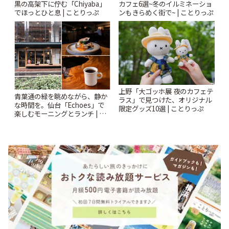
黒の高架下に佇む「Chiyaba」
カフェ6選~冬のイルミネーショ
でほっとひと息 | ことりっぷ
ンもきらめく街で~ | ことりっぷ
上野「大ゴッホ展 夜のカフェテ
青葉通の緑を眺めながら、静か
ラス」で見つけた、オリジナル
な時間を。仙台「Echoes」で
限定グッズ10選 | ことりっぷ
楽しむモーニングとランチ | こ
とりっぷ