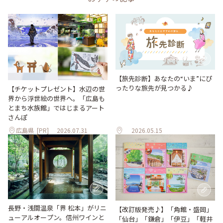
【旅先診断】あなたの“いま”にぴ
ったりな旅先が見つかる♪
【チケットプレゼント】水辺の世
界から浮世絵の世界へ。「広島も
とまち水族館」ではじまるアート
さんぽ
広島県
[PR]
2026.07.31
2026.05.15
長野・浅間温泉「界 松本」がリニ
【改訂版発売♪】「角館・盛岡」
ューアルオープン。信州ワインと
「仙台」「鎌倉」「伊豆」「軽井