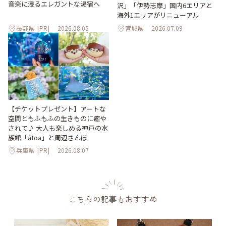
音楽に浸るエレガントな湯宿へ
沢」「伊勢志摩」国内6エリアと
海外1エリアがリニューアル
長野県
[PR]
2026.08.05
宮城県
2026.07.09
【チケットプレゼント】アートな
空間ともふもふの生きものに癒や
されて♪ 大人も楽しめる神戸の水
族館「átoa」と周辺さんぽ
兵庫県
[PR]
2026.08.07
こちらの記事もおすすめ