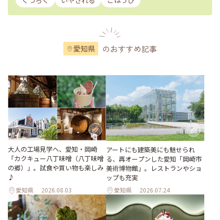
くつろぐ
いやされる
ごほうび
のおすすめ記事
愛知県
大人の工場見学へ、愛知・岡崎
アートにも建築美にも魅せられ
「カクキュー八丁味噌（八丁味噌
る、再オープンした愛知「岡崎市
の郷）」。試食や買い物も楽しみ
美術博物館」。レストランやショ
♪
ップも充実
愛知県
2026.08.03
愛知県
2026.07.24