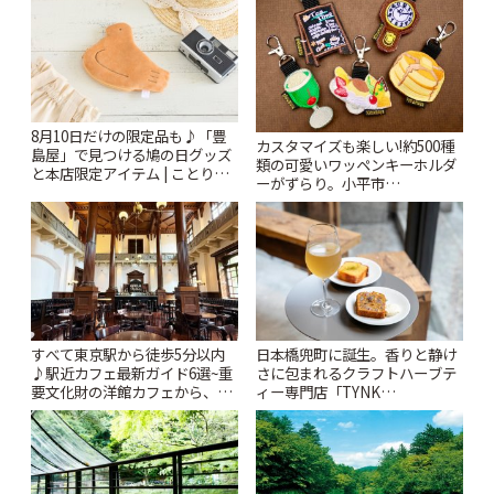
8月10日だけの限定品も♪「豊
カスタマイズも楽しい!約500種
島屋」で見つける鳩の日グッズ
類の可愛いワッペンキーホルダ
と本店限定アイテム | ことりっ
ーがずらり。小平市
ぷ
「Kimamaya T&K」 | ことりっ
ぷ
すべて東京駅から徒歩5分以内
日本橋兜町に誕生。香りと静け
♪駅近カフェ最新ガイド6選~重
さに包まれるクラフトハーブテ
要文化財の洋館カフェから、改
ィー専門店「TYNK
札すぐのレトロ喫茶まで~ | こと
Kabutocho」 | ことりっぷ
りっぷ