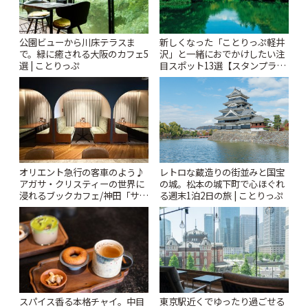
公園ビューから川床テラスま
新しくなった「ことりっぷ軽井
で。緑に癒される大阪のカフェ5
沢」と一緒におでかけしたい注
選 | ことりっぷ
目スポット13選【スタンプラリ
ー開催中】 | ことりっぷ
オリエント急行の客車のよう♪
レトロな蔵造りの街並みと国宝
アガサ・クリスティーの世界に
の城。松本の城下町で心ほぐれ
浸れるブックカフェ/神田「サロ
る週末1泊2日の旅 | ことりっぷ
ンクリスティ」 | ことりっぷ
スパイス香る本格チャイ。中目
東京駅近くでゆったり過ごせる