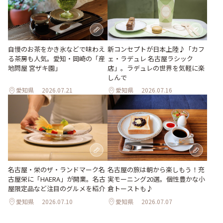
新コンセプトが日本上陸♪「カフ
自慢のお茶をかき氷などで味わえ
ェ・ラデュレ 名古屋ラシック
る茶房も人気。愛知・岡崎の「産
店」。ラデュレの世界を気軽に楽
地問屋 宮ザキ園」
しんで
愛知県
2026.07.21
愛知県
2026.07.16
名古屋・栄のザ・ランドマーク名
名古屋の旅は朝から楽しもう！充
古屋栄に「HAERA」が開業。名古
実モーニング20選。個性豊かな小
屋限定品など注目のグルメを紹介
倉トーストも♪
愛知県
2026.07.10
愛知県
2026.07.07