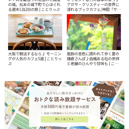
の城。松本の城下町で心ほぐれ
アガサ・クリスティーの世界に
る週末1泊2日の旅 | ことりっぷ
浸れるブックカフェ/神田「サロ
ンクリスティ」 | ことりっぷ
風鈴の音色に誘われて歩く夏の
大阪で朝活するなら♪ モーニン
鎌倉さんぽ♪由緒ある社の参拝
グが人気のカフェ5選 | ことりっ
と老舗のひんやり甘味も | こと
ぷ
りっぷ