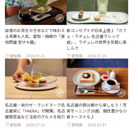
新コンセプトが日本上陸♪「カフ
自慢のお茶をかき氷などで味わえ
ェ・ラデュレ 名古屋ラシック
る茶房も人気。愛知・岡崎の「産
店」。ラデュレの世界を気軽に楽
地問屋 宮ザキ園」
しんで
愛知県
2026.07.21
愛知県
2026.07.16
名古屋・栄のザ・ランドマーク名
名古屋の旅は朝から楽しもう！充
古屋栄に「HAERA」が開業。名古
実モーニング20選。個性豊かな小
屋限定品など注目のグルメを紹介
倉トーストも♪
愛知県
2026.07.10
愛知県
2026.07.07