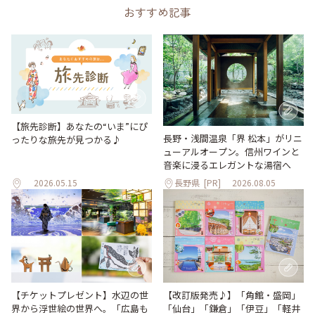
おすすめ記事
【旅先診断】あなたの“いま”にぴ
長野・浅間温泉「界 松本」がリニ
ったりな旅先が見つかる♪
ューアルオープン。信州ワインと
音楽に浸るエレガントな湯宿へ
2026.05.15
長野県
[PR]
2026.08.05
【改訂版発売♪】「角館・盛岡」
【チケットプレゼント】水辺の世
「仙台」「鎌倉」「伊豆」「軽井
界から浮世絵の世界へ。「広島も