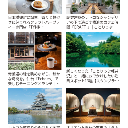
日本橋兜町に誕生。香りと静け
歴史建築のレトロなシャンデリ
さに包まれるクラフトハーブテ
アの下で過ごす横浜のカフェ時
ィー専門店「TYNK
間「CRAFT. 」 | ことりっぷ
Kabutocho」 | ことりっぷ
新しくなった「ことりっぷ軽井
青葉通の緑を眺めながら、静か
沢」と一緒におでかけしたい注
な時間を。仙台「Echoes」で
目スポット13選【スタンプラリ
楽しむモーニングとランチ | こ
ー開催中】 | ことりっぷ
とりっぷ
レトロな蔵造りの街並みと国宝
オリエント急行の客車のよう♪