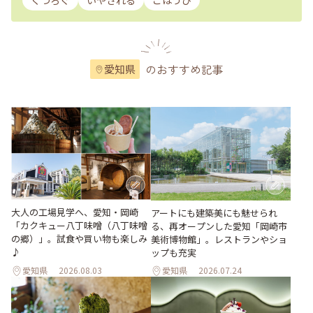
くつろぐ
いやされる
ごほうび
のおすすめ記事
愛知県
大人の工場見学へ、愛知・岡崎
アートにも建築美にも魅せられ
「カクキュー八丁味噌（八丁味噌
る、再オープンした愛知「岡崎市
の郷）」。試食や買い物も楽しみ
美術博物館」。レストランやショ
♪
ップも充実
愛知県
2026.08.03
愛知県
2026.07.24