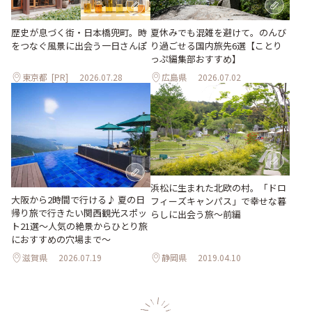
歴史が息づく街・日本橋兜町。時
夏休みでも混雑を避けて。のんび
をつなぐ風景に出会う一日さんぽ
り過ごせる国内旅先6選【ことり
っぷ編集部おすすめ】
東京都
[PR]
2026.07.28
広島県
2026.07.02
浜松に生まれた北欧の村。「ドロ
大阪から2時間で行ける♪ 夏の日
フィーズキャンパス」で幸せな暮
帰り旅で行きたい関西観光スポッ
らしに出会う旅～前編
ト21選～人気の絶景からひとり旅
におすすめの穴場まで～
滋賀県
2026.07.19
静岡県
2019.04.10