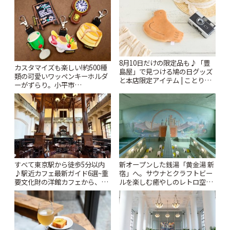
8月10日だけの限定品も♪「豊
カスタマイズも楽しい!約500種
島屋」で見つける鳩の日グッズ
類の可愛いワッペンキーホルダ
と本店限定アイテム | ことりっ
ーがずらり。小平市
ぷ
「Kimamaya T&K」 | ことりっ
ぷ
すべて東京駅から徒歩5分以内
新オープンした銭湯「黄金湯 新
♪駅近カフェ最新ガイド6選~重
宿」へ。サウナとクラフトビー
要文化財の洋館カフェから、改
ルを楽しむ癒やしのレトロ空間
札すぐのレトロ喫茶まで~ | こと
| ことりっぷ
りっぷ