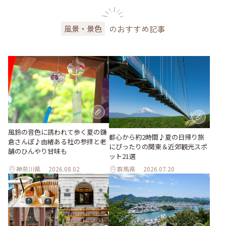
のおすすめ記事
風景・景色
風鈴の音色に誘われて歩く夏の鎌
都心から約2時間♪夏の日帰り旅
倉さんぽ♪由緒ある社の参拝と老
にぴったりの関東＆近郊観光スポ
舗のひんやり甘味も
ット21選
神奈川県
2026.08.02
群馬県
2026.07.20