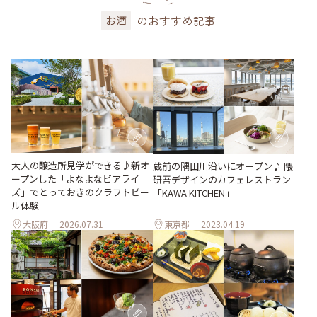
のおすすめ記事
お酒
大人の醸造所見学ができる♪新オ
蔵前の隅田川沿いにオープン♪ 隈
ープンした「よなよなビアライ
研吾デザインのカフェレストラン
ズ」でとっておきのクラフトビー
「KAWA KITCHEN」
ル体験
大阪府
2026.07.31
東京都
2023.04.19