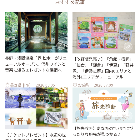
おすすめ記事
長野・浅間温泉「界 松本」がリニ
【改訂版発売♪】「角館・盛岡」
ューアルオープン。信州ワインと
「仙台」「鎌倉」「伊豆」「軽井
音楽に浸るエレガントな湯宿へ
沢」「伊勢志摩」国内6エリアと
海外1エリアがリニューアル
長野県
[PR]
2026.08.05
宮城県
2026.07.09
【旅先診断】あなたの“いま”にぴ
ったりな旅先が見つかる♪
【チケットプレゼント】水辺の世