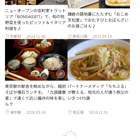
ニューオープンの京町家トラット
鎌倉の路地裏にたたずむ「おこめ
リア「BONSAI1877」で、旬の地
天松堂」でおむすびとおばんざい
野菜を使ったピッツァ＆イタリア
のお昼ごはん♪
料理を♪
京都府
2024.11.06
神奈川県
2023.09.19
東京駅の駅舎を眺めながら、越前
パートナーメディア「ちちぶる」
そばや懐石ランチを。「九頭龍蕎
が教える、地元の人が通う秩父の
麦」で遠くて近い福井の味を楽し
いきつけ5選
んで
東京都
2026.05.16
埼玉県
2016.11.01