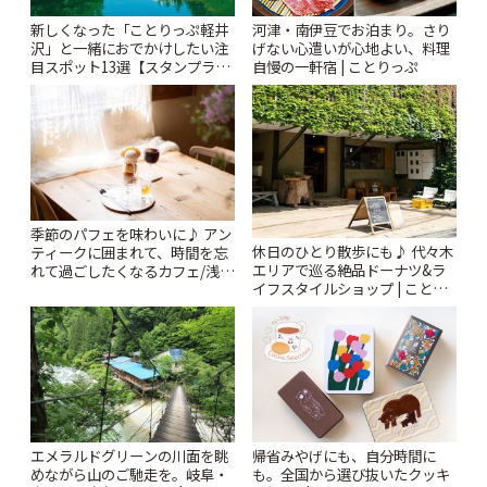
新しくなった「ことりっぷ軽井
河津・南伊豆でお泊まり。さり
沢」と一緒におでかけしたい注
げない心遣いが心地よい、料理
目スポット13選【スタンプラリ
自慢の一軒宿 | ことりっぷ
ー開催中】 | ことりっぷ
季節のパフェを味わいに♪ アン
休日のひとり散歩にも♪ 代々木
ティークに囲まれて、時間を忘
エリアで巡る絶品ドーナツ&ラ
れて過ごしたくなるカフェ/浅草
イフスタイルショップ | ことり
「annorum cafe」 | ことりっぷ
っぷ
エメラルドグリーンの川面を眺
帰省みやげにも、自分時間に
めながら山のご馳走を。岐阜・
も。全国から選び抜いたクッキ