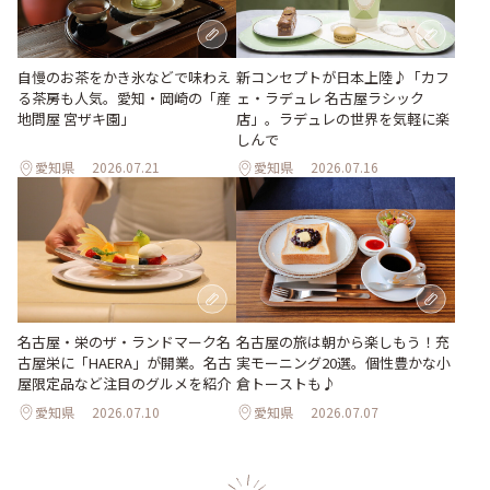
新コンセプトが日本上陸♪「カフ
自慢のお茶をかき氷などで味わえ
ェ・ラデュレ 名古屋ラシック
る茶房も人気。愛知・岡崎の「産
店」。ラデュレの世界を気軽に楽
地問屋 宮ザキ園」
しんで
愛知県
2026.07.21
愛知県
2026.07.16
名古屋・栄のザ・ランドマーク名
名古屋の旅は朝から楽しもう！充
古屋栄に「HAERA」が開業。名古
実モーニング20選。個性豊かな小
屋限定品など注目のグルメを紹介
倉トーストも♪
愛知県
2026.07.10
愛知県
2026.07.07