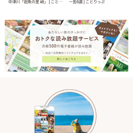
中津川「岩魚の里 峡」 | ことり
ー缶6選 | ことりっぷ
っぷ