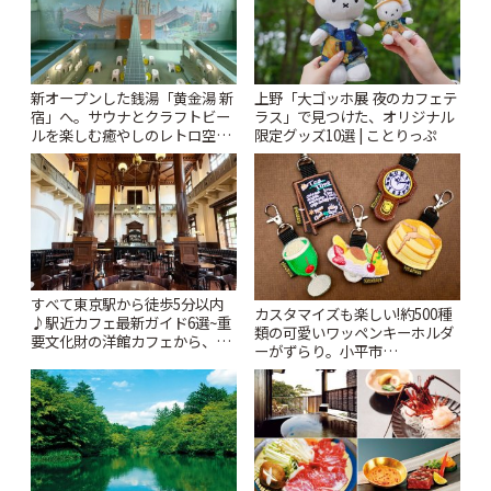
新オープンした銭湯「黄金湯 新
上野「大ゴッホ展 夜のカフェテ
宿」へ。サウナとクラフトビー
ラス」で見つけた、オリジナル
ルを楽しむ癒やしのレトロ空間
限定グッズ10選 | ことりっぷ
| ことりっぷ
すべて東京駅から徒歩5分以内
カスタマイズも楽しい!約500種
♪駅近カフェ最新ガイド6選~重
類の可愛いワッペンキーホルダ
要文化財の洋館カフェから、改
ーがずらり。小平市
札すぐのレトロ喫茶まで~ | こと
「Kimamaya T&K」 | ことりっ
りっぷ
ぷ