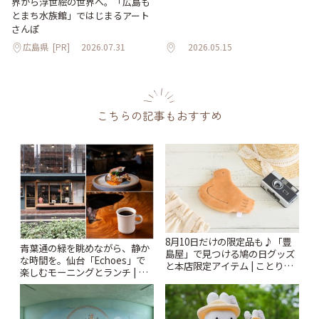
界から浮世絵の世界へ。「広島も
とまち水族館」ではじまるアート
さんぽ
広島県
[PR]
2026.07.31
2026.05.15
こちらの記事もおすすめ
8月10日だけの限定品も♪「豊
青葉通の緑を眺めながら、静か
島屋」で見つける鳩の日グッズ
な時間を。仙台「Echoes」で
と本店限定アイテム | ことりっ
楽しむモーニングとランチ | こ
ぷ
とりっぷ