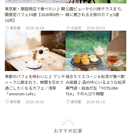
東京駅・銀座周辺で食べたい♪ 期
公園ビューから川床テラスまで。
間限定パフェ34選【2026年8月～
緑に癒される大阪のカフェ5選
10月】
東京都
2026.08.08
大阪府
2026.08.03
季節のパフェを味わいに♪ アンテ
焼きたてスコーン＆紅茶が食べ飲
ィークに囲まれて、時間を忘れて
み放題♪ 森の中にいるような紅茶
過ごしたくなるカフェ／浅草
専門店・自由が丘「YOTSUBA
「annorum cafe」
TEA」でのんびり時間
東京都
2026.08.01
東京都
2026.06.16
おすすめ記事