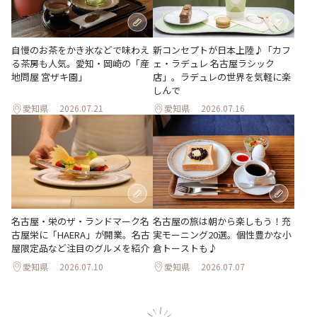
新コンセプトが日本上陸♪「カフ
自慢のお茶をかき氷などで味わえ
ェ・ラデュレ 名古屋ラシック
る茶房も人気。愛知・岡崎の「産
店」。ラデュレの世界を気軽に楽
地問屋 宮ザキ園」
しんで
愛知県
2026.07.21
愛知県
2026.07.16
名古屋・栄のザ・ランドマーク名
名古屋の旅は朝から楽しもう！充
古屋栄に「HAERA」が開業。名古
実モーニング20選。個性豊かな小
屋限定品など注目のグルメを紹介
倉トーストも♪
愛知県
2026.07.10
愛知県
2026.07.07