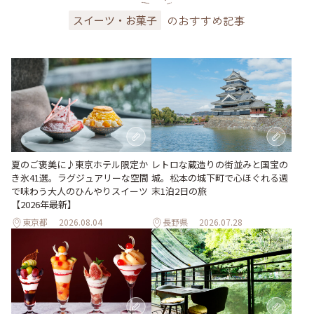
のおすすめ記事
スイーツ・お菓子
夏のご褒美に♪東京ホテル限定か
レトロな蔵造りの街並みと国宝の
き氷41選。ラグジュアリーな空間
城。松本の城下町で心ほぐれる週
で味わう大人のひんやりスイーツ
末1泊2日の旅
【2026年最新】
東京都
2026.08.04
長野県
2026.07.28