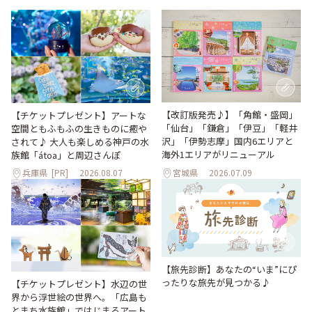
【改訂版発売♪】「角館・盛岡」
【チケットプレゼント】アートな
「仙台」「鎌倉」「伊豆」「軽井
空間ともふもふの生きものに癒や
沢」「伊勢志摩」国内6エリアと
されて♪ 大人も楽しめる神戸の水
海外1エリアがリニューアル
族館「átoa」と周辺さんぽ
兵庫県
[PR]
2026.08.07
宮城県
2026.07.09
【旅先診断】あなたの“いま”にぴ
ったりな旅先が見つかる♪
【チケットプレゼント】水辺の世
界から浮世絵の世界へ。「広島も
とまち水族館」ではじまるアート