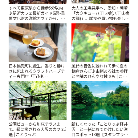
すべて東京駅から徒歩5分以内
大人の工場見学へ、愛知・岡崎
♪駅近カフェ最新ガイド6選~重
「カクキュー八丁味噌(八丁味噌
要文化財の洋館カフェから、改
の郷)」。試食や買い物も楽しみ
札すぐのレトロ喫茶まで~ | こと
♪ | ことりっぷ
りっぷ
風鈴の音色に誘われて歩く夏の
日本橋兜町に誕生。香りと静け
鎌倉さんぽ♪由緒ある社の参拝
さに包まれるクラフトハーブテ
と老舗のひんやり甘味も | こと
ィー専門店「TYNK
りっぷ
Kabutocho」 | ことりっぷ
公園ビューから川床テラスま
新しくなった「ことりっぷ軽井
で。緑に癒される大阪のカフェ5
沢」と一緒におでかけしたい注
選 | ことりっぷ
目スポット13選【スタンプラリ