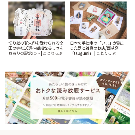
ー開催中】 | ことりっぷ
切り絵の御朱印を受けられる全
日本の手仕事の「いま」が詰ま
国の寺社10選〜繊細な美しさを
った器と雑貨のお店/西荻窪
お参りの記念に〜 | ことりっぷ
「tsugumi」 | ことりっぷ