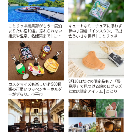
ことりっぷ編集部がもう一度泊
キュートなミニチュアに思わず
まりたい宿10選。忘れられない
夢中♪鎌倉「イクスタン」で出
絶景や温泉、名建築まで | こと
会う小さな世界 | ことりっぷ
りっぷ
8月10日だけの限定品も♪「豊
カスタマイズも楽しい!約500種
島屋」で見つける鳩の日グッズ
類の可愛いワッペンキーホルダ
と本店限定アイテム | ことりっ
ーがずらり。小平市
ぷ
「Kimamaya T&K」 | ことりっ
ぷ