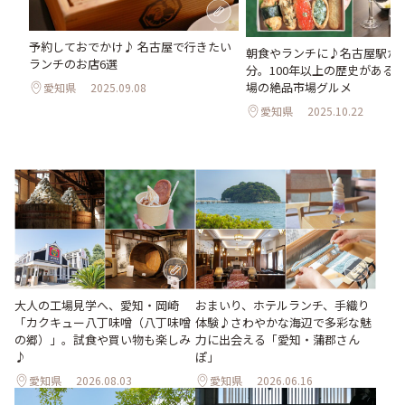
予約しておでかけ♪ 名古屋で行きたい
朝食やランチに♪名古屋駅か
ランチのお店6選
分。100年以上の歴史がある
場の絶品市場グルメ
愛知県
2025.09.08
愛知県
2025.10.22
大人の工場見学へ、愛知・岡崎
おまいり、ホテルランチ、手織り
「カクキュー八丁味噌（八丁味噌
体験♪さわやかな海辺で多彩な魅
の郷）」。試食や買い物も楽しみ
力に出会える「愛知・蒲郡さん
♪
ぽ」
愛知県
2026.08.03
愛知県
2026.06.16