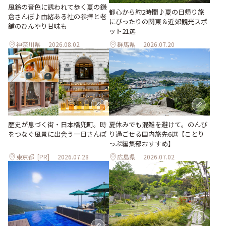
風鈴の音色に誘われて歩く夏の鎌
都心から約2時間♪夏の日帰り旅
倉さんぽ♪由緒ある社の参拝と老
にぴったりの関東＆近郊観光スポ
舗のひんやり甘味も
ット21選
神奈川県
2026.08.02
群馬県
2026.07.20
歴史が息づく街・日本橋兜町。時
夏休みでも混雑を避けて。のんび
をつなぐ風景に出会う一日さんぽ
り過ごせる国内旅先6選【ことり
っぷ編集部おすすめ】
東京都
[PR]
2026.07.28
広島県
2026.07.02