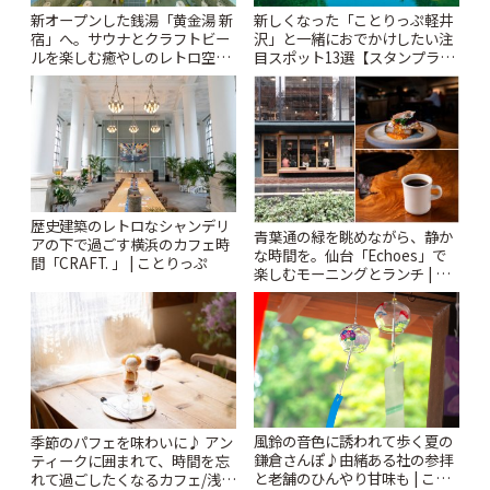
新オープンした銭湯「黄金湯 新
新しくなった「ことりっぷ軽井
宿」へ。サウナとクラフトビー
沢」と一緒におでかけしたい注
ルを楽しむ癒やしのレトロ空間
目スポット13選【スタンプラリ
| ことりっぷ
ー開催中】 | ことりっぷ
歴史建築のレトロなシャンデリ
青葉通の緑を眺めながら、静か
アの下で過ごす横浜のカフェ時
な時間を。仙台「Echoes」で
間「CRAFT. 」 | ことりっぷ
楽しむモーニングとランチ | こ
とりっぷ
風鈴の音色に誘われて歩く夏の
季節のパフェを味わいに♪ アン
鎌倉さんぽ♪由緒ある社の参拝
ティークに囲まれて、時間を忘
と老舗のひんやり甘味も | こと
れて過ごしたくなるカフェ/浅草