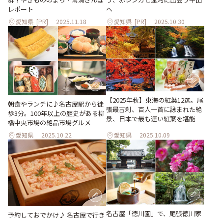
レポート
へ
愛知県
[PR]
2025.11.18
愛知県
[PR]
2025.10.30
【2025年秋】東海の紅葉12選。尾
朝食やランチに♪名古屋駅から徒
張最古刹、百人一首に詠まれた絶
歩3分。100年以上の歴史がある柳
景、日本で最も遅い紅葉を堪能
橋中央市場の絶品市場グルメ
愛知県
2025.10.22
愛知県
2025.10.09
名古屋「徳川園」で、尾張徳川家
予約しておでかけ♪ 名古屋で行き