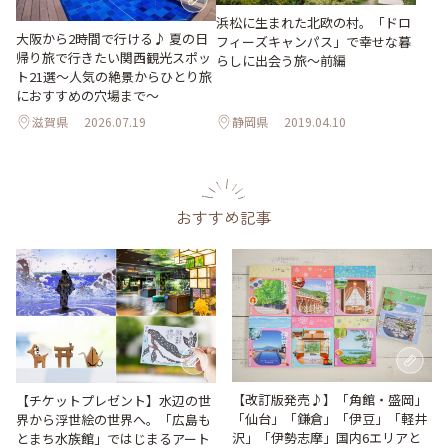
浜松に生まれた北欧の村。「ドロ
大阪から2時間で行ける♪ 夏の日
フィーズキャンパス」で幸せな暮
帰り旅で行きたい関西観光スポッ
らしに出会う旅～前編
ト21選～人気の絶景からひとり旅
におすすめの穴場まで～
滋賀県
2026.07.19
静岡県
2019.04.10
おすすめ記事
【改訂版発売♪】「角館・盛岡」
【チケットプレゼント】水辺の世
「仙台」「鎌倉」「伊豆」「軽井
界から浮世絵の世界へ。「広島も
沢」「伊勢志摩」国内6エリアと
とまち水族館」ではじまるアート