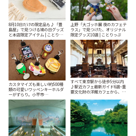
8月10日だけの限定品も♪「豊
上野「大ゴッホ展 夜のカフェテ
島屋」で見つける鳩の日グッズ
ラス」で見つけた、オリジナル
と本店限定アイテム | ことりっ
限定グッズ10選 | ことりっぷ
ぷ
すべて東京駅から徒歩5分以内
カスタマイズも楽しい!約500種
♪駅近カフェ最新ガイド6選~重
類の可愛いワッペンキーホルダ
要文化財の洋館カフェから、改
ーがずらり。小平市
札すぐのレトロ喫茶まで~ | こと
「Kimamaya T&K」 | ことりっ
りっぷ
ぷ