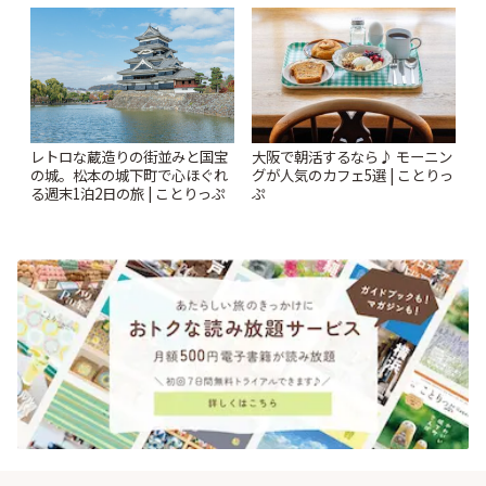
りっぷ
「annorum cafe」 | ことりっぷ
レトロな蔵造りの街並みと国宝
大阪で朝活するなら♪ モーニン
の城。松本の城下町で心ほぐれ
グが人気のカフェ5選 | ことりっ
る週末1泊2日の旅 | ことりっぷ
ぷ