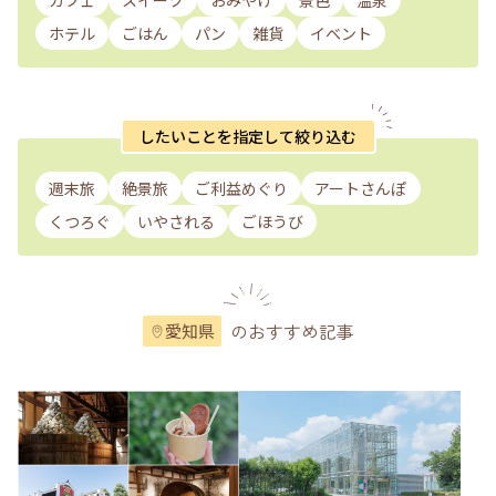
カフェ
スイーツ
おみやげ
景色
温泉
ホテル
ごはん
パン
雑貨
イベント
したいことを指定して絞り込む
週末旅
絶景旅
ご利益めぐり
アートさんぽ
くつろぐ
いやされる
ごほうび
のおすすめ記事
愛知県