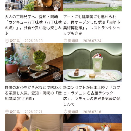
大人の工場見学へ、愛知・岡崎
アートにも建築美にも魅せられ
「カクキュー八丁味噌（八丁味噌
る、再オープンした愛知「岡崎市
の郷）」。試食や買い物も楽しみ
美術博物館」。レストランやショ
♪
ップも充実
愛知県
2026.08.03
愛知県
2026.07.24
新コンセプトが日本上陸♪「カフ
自慢のお茶をかき氷などで味わえ
ェ・ラデュレ 名古屋ラシック
る茶房も人気。愛知・岡崎の「産
店」。ラデュレの世界を気軽に楽
地問屋 宮ザキ園」
しんで
愛知県
2026.07.21
愛知県
2026.07.16