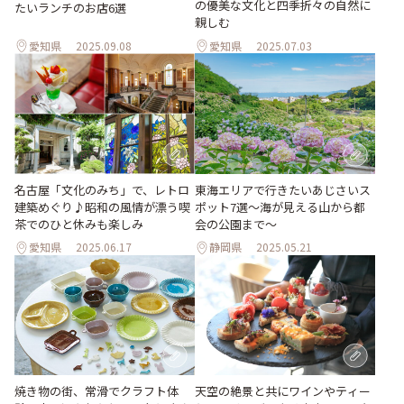
の優美な文化と四季折々の自然に
たいランチのお店6選
親しむ
愛知県
2025.09.08
愛知県
2025.07.03
名古屋「文化のみち」で、レトロ
東海エリアで行きたいあじさいス
建築めぐり♪昭和の風情が漂う喫
ポット7選～海が見える山から都
茶でのひと休みも楽しみ
会の公園まで～
愛知県
2025.06.17
静岡県
2025.05.21
焼き物の街、常滑でクラフト体
天空の絶景と共にワインやティー