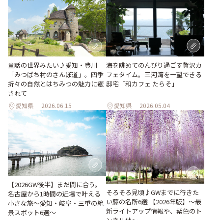
海を眺めてのんびり過ごす贅沢カ
童話の世界みたい♪愛知・豊川
フェタイム。三河湾を一望できる
「みつばち村のさんぽ道」。四季
邸宅「和カフェ たらそ」
折々の自然とはちみつの魅力に癒
されて
愛知県
2026.06.15
愛知県
2026.05.04
【2026GW後半】まだ間に合う。
そろそろ見頃♪GWまでに行きた
名古屋から1時間の近場で叶える
い藤の名所6選 【2026年版】～最
小さな旅～愛知・岐阜・三重の絶
新ライトアップ情報や、紫色のト
景スポット6選～