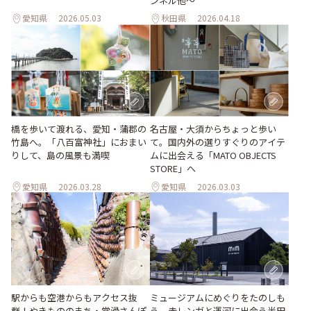
ンネル他～
愛知県
2026.05.03
秋田県
2026.04.18
橋を歩いて渡れる、愛知・蒲郡の
名古屋・大須からちょっと歩い
竹島へ。「八百富神社」におまい
て。国内外の選りすぐりのアイテ
りして、島の風景も満喫
ムに出会える「MATO OBJECTS
STORE」へ
愛知県
2026.03.28
愛知県
2026.03.03
駅からも空港からもアクセス抜
ミュージアムにめぐりをたのしも
群！やきもののまち・常滑さんぽ
う、赤レンガと運河に出会う半田