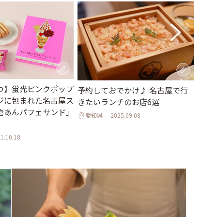
つ】蛍光ピンクポップ
名古
予約しておでかけ♪ 名古屋で行
ジに包まれた名古屋ス
古屋
きたいランチのお店6選
倉あんパフェサンド」
古屋
愛知県
2025.09.08
介
1.10.18
愛知