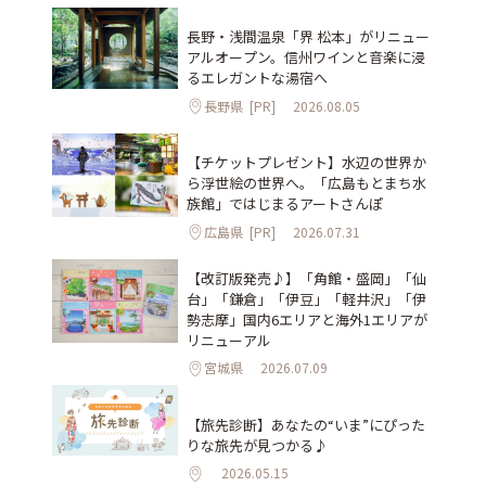
長野・浅間温泉「界 松本」がリニュー
アルオープン。信州ワインと音楽に浸
るエレガントな湯宿へ
長野県
[PR]
2026.08.05
【チケットプレゼント】水辺の世界か
ら浮世絵の世界へ。「広島もとまち水
族館」ではじまるアートさんぽ
広島県
[PR]
2026.07.31
【改訂版発売♪】「角館・盛岡」「仙
台」「鎌倉」「伊豆」「軽井沢」「伊
勢志摩」国内6エリアと海外1エリアが
リニューアル
宮城県
2026.07.09
【旅先診断】あなたの“いま”にぴった
りな旅先が見つかる♪
2026.05.15