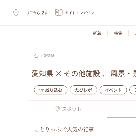
エリアから探す
ガイド・マガジン
新着
特集
愛知県
愛知県
×
その他施設
、
風景・
絞り込む
たびレポ
イベント
スポット
ことりっぷで人気の記事