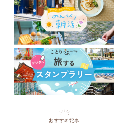
屋・栄のザ・ランドマーク名
栄に「HAERA」が開業。名
限定品など注目のグルメを紹
県
2026.07.10
おすすめ記事