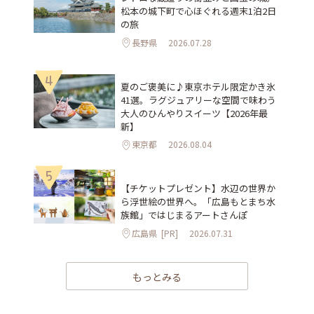
松本の城下町で心ほぐれる週末1泊2日
の旅
長野県
2026.07.28
4
夏のご褒美に♪東京ホテル限定かき氷
41選。ラグジュアリーな空間で味わう
大人のひんやりスイーツ【2026年最
新】
東京都
2026.08.04
5
【チケットプレゼント】水辺の世界か
ら浮世絵の世界へ。「広島もとまち水
族館」ではじまるアートさんぽ
広島県
[PR]
2026.07.31
もっとみる