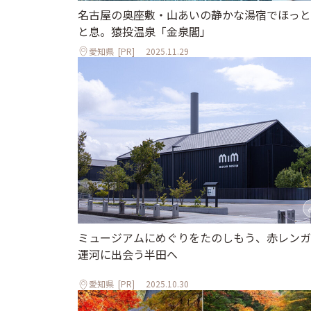
名古屋の奥座敷・山あいの静かな湯宿でほっと
と息。猿投温泉「金泉閣」
愛知県
[PR]
2025.11.29
ミュージアムにめぐりをたのしもう、赤レンガ
運河に出会う半田へ
愛知県
[PR]
2025.10.30