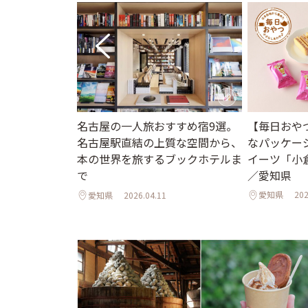
【毎日おや
、愛知・岡崎
名古屋の一人旅おすすめ宿9選。
なパッケー
味噌（八丁味噌
名古屋駅直結の上質な空間から、
イーツ「小
買い物も楽しみ
本の世界を旅するブックホテルま
／愛知県
で
愛知県
202
愛知県
2026.04.11