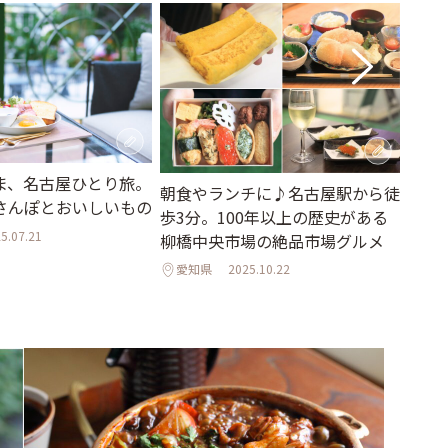
ま、名古屋ひとり旅。
大人
朝食やランチに♪名古屋駅から徒
さんぽとおいしいもの
「カ
歩3分。100年以上の歴史がある
の郷
5.07.21
柳橋中央市場の絶品市場グルメ
♪
愛知県
2025.10.22
愛知