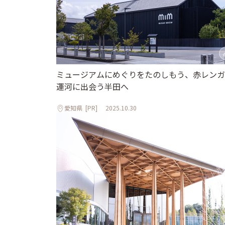
ミュージアムにめぐりをたのしもう、赤レンガ
運河に出会う半田へ
愛知県
[PR]
2025.10.30