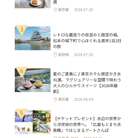
選
東京都
2026.07.30
3
レトロな蔵造りの街並みと国宝の城。
松本の城下町で心ほぐれる週末1泊2日
の旅
長野県
2026.07.28
4
夏のご褒美に♪東京ホテル限定かき氷
41選。ラグジュアリーな空間で味わう
大人のひんやりスイーツ【2026年最
新】
東京都
2026.08.04
5
【チケットプレゼント】水辺の世界か
ら浮世絵の世界へ。「広島もとまち水
族館」ではじまるアートさんぽ