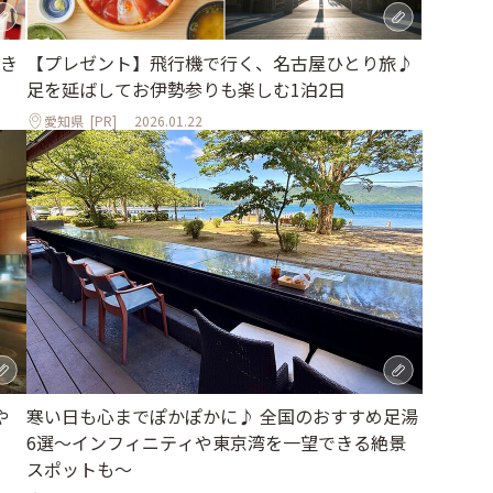
き
【プレゼント】飛行機で行く、名古屋ひとり旅♪
足を延ばしてお伊勢参りも楽しむ1泊2日
愛知県
[PR]
2026.01.22
や
寒い日も心までぽかぽかに♪ 全国のおすすめ足湯
6選～インフィニティや東京湾を一望できる絶景
スポットも～