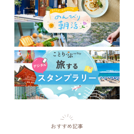
の工場見学へ、愛知・岡崎
クキュー八丁味噌（八丁味噌
）」。試食や買い物も楽しみ
県
2026.08.03
おすすめ記事