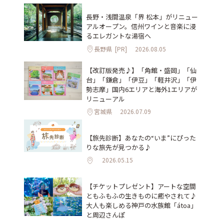
長野・浅間温泉「界 松本」がリニュー
アルオープン。信州ワインと音楽に浸
るエレガントな湯宿へ
長野県
[PR]
2026.08.05
【改訂版発売♪】「角館・盛岡」「仙
台」「鎌倉」「伊豆」「軽井沢」「伊
勢志摩」国内6エリアと海外1エリアが
リニューアル
宮城県
2026.07.09
【旅先診断】あなたの“いま”にぴった
りな旅先が見つかる♪
2026.05.15
【チケットプレゼント】アートな空間
ともふもふの生きものに癒やされて♪
大人も楽しめる神戸の水族館「átoa」
と周辺さんぽ