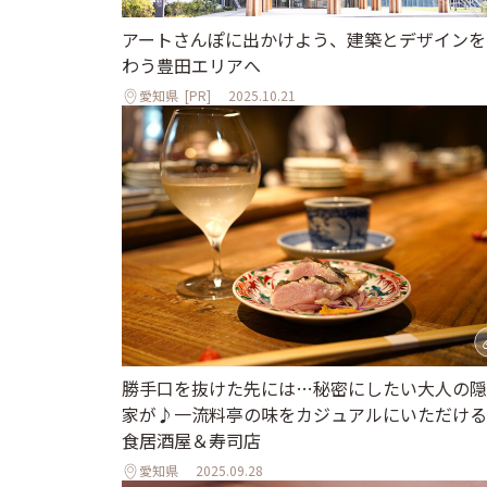
アートさんぽに出かけよう、建築とデザインを
わう豊田エリアへ
愛知県
[PR]
2025.10.21
勝手口を抜けた先には…秘密にしたい大人の隠
家が♪一流料亭の味をカジュアルにいただける
食居酒屋＆寿司店
愛知県
2025.09.28