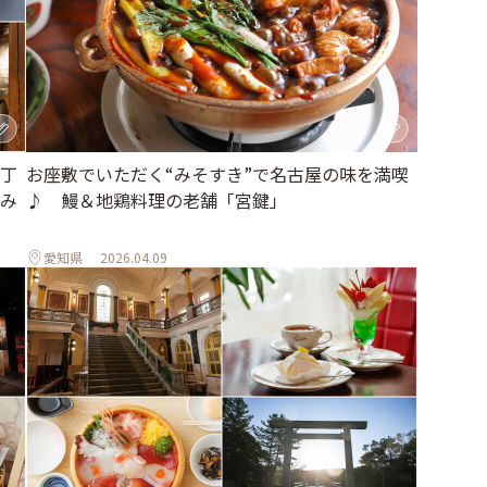
丁
お座敷でいただく“みそすき”で名古屋の味を満喫
み
♪ 鰻＆地鶏料理の老舗「宮鍵」
愛知県
2026.04.09