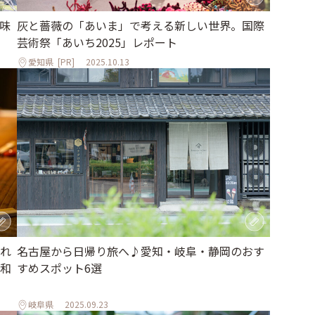
味
灰と薔薇の「あいま」で考える新しい世界。国際
芸術祭「あいち2025」レポート
愛知県
[PR]
2025.10.13
れ
名古屋から日帰り旅へ♪愛知・岐阜・静岡のおす
和
すめスポット6選
岐阜県
2025.09.23