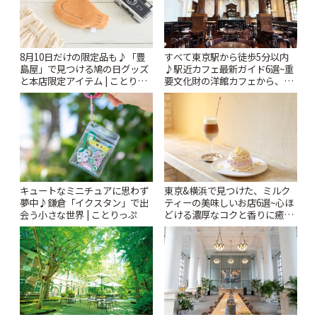
8月10日だけの限定品も♪「豊
すべて東京駅から徒歩5分以内
島屋」で見つける鳩の日グッズ
♪駅近カフェ最新ガイド6選~重
と本店限定アイテム | ことりっ
要文化財の洋館カフェから、改
ぷ
札すぐのレトロ喫茶まで~ | こと
りっぷ
キュートなミニチュアに思わず
東京&横浜で見つけた、ミルク
夢中♪鎌倉「イクスタン」で出
ティーの美味しいお店6選~心ほ
会う小さな世界 | ことりっぷ
どける濃厚なコクと香りに癒や
されるティータイム~ | ことりっ
ぷ