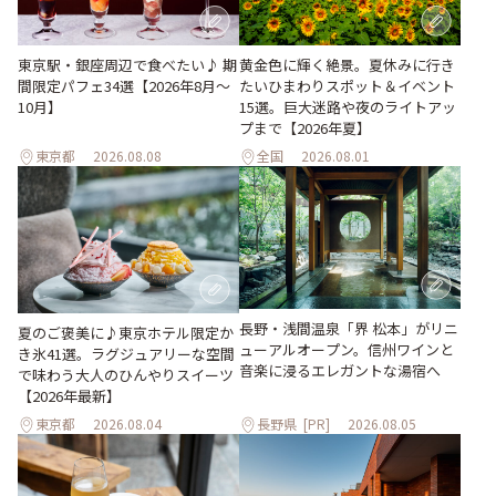
東京駅・銀座周辺で食べたい♪ 期
黄金色に輝く絶景。夏休みに行き
間限定パフェ34選【2026年8月～
たいひまわりスポット＆イベント
10月】
15選。巨大迷路や夜のライトアッ
プまで【2026年夏】
東京都
2026.08.08
全国
2026.08.01
長野・浅間温泉「界 松本」がリニ
夏のご褒美に♪東京ホテル限定か
ューアルオープン。信州ワインと
き氷41選。ラグジュアリーな空間
音楽に浸るエレガントな湯宿へ
で味わう大人のひんやりスイーツ
【2026年最新】
東京都
2026.08.04
長野県
[PR]
2026.08.05