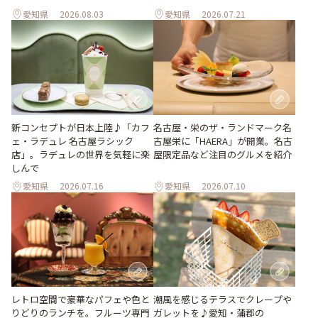
愛知県
2026.08.03
愛知県
2026.07.21
新コンセプトが日本上陸♪「カフ
名古屋・栄のザ・ランドマーク名
ェ・ラデュレ 名古屋ラシック
古屋栄に「HAERA」が開業。名古
店」。ラデュレの世界を気軽に楽
屋限定品など注目のグルメを紹介
しんで
愛知県
2026.07.16
愛知県
2026.07.10
レトロ空間で豪華なパフェや色と
潮風を感じるテラスでクレープや
りどりのランチを。フルーツ専門
ガレットを♪愛知・蒲郡の