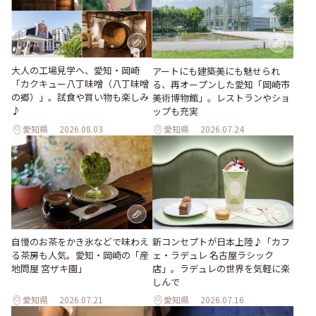
大人の工場見学へ、愛知・岡崎
アートにも建築美にも魅せられ
「カクキュー八丁味噌（八丁味噌
る、再オープンした愛知「岡崎市
の郷）」。試食や買い物も楽しみ
美術博物館」。レストランやショ
♪
ップも充実
愛知県
2026.08.03
愛知県
2026.07.24
新コンセプトが日本上陸♪「カフ
自慢のお茶をかき氷などで味わえ
ェ・ラデュレ 名古屋ラシック
る茶房も人気。愛知・岡崎の「産
店」。ラデュレの世界を気軽に楽
地問屋 宮ザキ園」
しんで
愛知県
2026.07.21
愛知県
2026.07.16