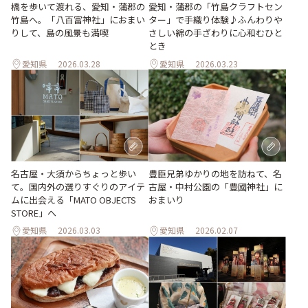
橋を歩いて渡れる、愛知・蒲郡の
愛知・蒲郡の「竹島クラフトセン
竹島へ。「八百富神社」におまい
ター」で手織り体験♪ふんわりや
りして、島の風景も満喫
さしい綿の手ざわりに心和むひと
とき
愛知県
2026.03.28
愛知県
2026.03.23
名古屋・大須からちょっと歩い
豊臣兄弟ゆかりの地を訪ねて、名
て。国内外の選りすぐりのアイテ
古屋・中村公園の「豊國神社」に
ムに出会える「MATO OBJECTS
おまいり
STORE」へ
愛知県
2026.03.03
愛知県
2026.02.07