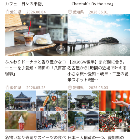
カフェ「日々の果物」
「Cheetah′s By the sea」
愛知県
2026.06.04
愛知県
2026.06.01
ふんわりドーナツと香り豊かなコ
【2026GW後半】まだ間に合う。
ーヒーを♪愛知・蒲郡の「八百富
名古屋から1時間の近場で叶える
珈琲」
小さな旅～愛知・岐阜・三重の絶
景スポット6選～
愛知県
2026.05.23
愛知県
2026.05.03
名物いなり寿司やスイーツの食べ
日本三大稲荷の一つ、愛知県の