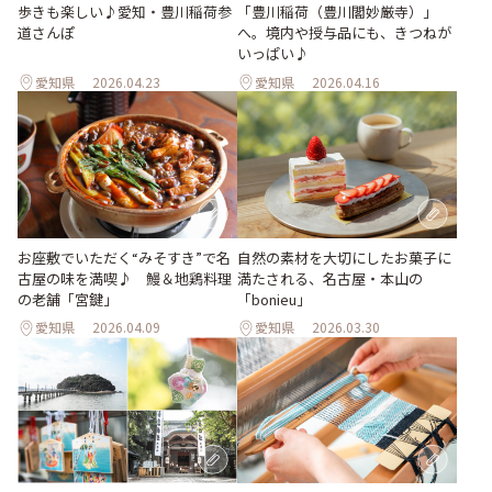
歩きも楽しい♪愛知・豊川稲荷参
「豊川稲荷（豊川閣妙厳寺）」
道さんぽ
へ。境内や授与品にも、きつねが
いっぱい♪
愛知県
2026.04.23
愛知県
2026.04.16
お座敷でいただく“みそすき”で名
自然の素材を大切にしたお菓子に
古屋の味を満喫♪ 鰻＆地鶏料理
満たされる、名古屋・本山の
の老舗「宮鍵」
「bonieu」
愛知県
2026.04.09
愛知県
2026.03.30