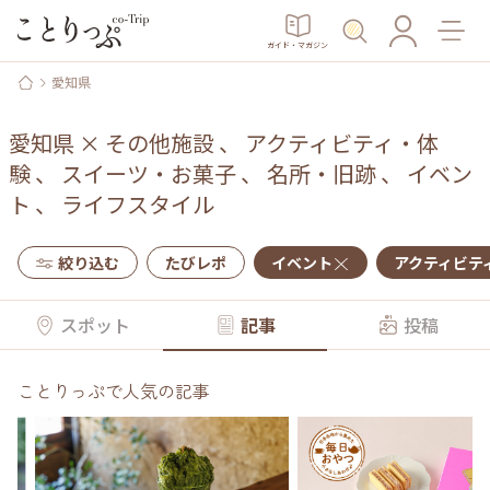
ガイド・マガジン
愛知県
愛知県
×
その他施設
、
アクティビティ・体
験
、
スイーツ・お菓子
、
名所・旧跡
、
イベン
ト
、
ライフスタイル
絞り込む
たびレポ
イベント
アクティビテ
スポット
記事
投稿
ことりっぷで人気の記事