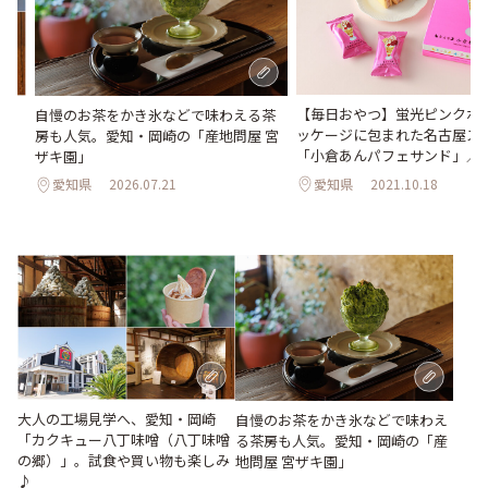
【毎日おやつ】蛍光ピンクポ
ク
自慢のお茶をかき氷などで味わえる茶
ッケージに包まれた名古屋ス
。
房も人気。愛知・岡崎の「産地問屋 宮
「小倉あんパフェサンド」／
ザキ園」
愛知県
2021.10.18
愛知県
2026.07.21
大人の工場見学へ、愛知・岡崎
自慢のお茶をかき氷などで味わえ
「カクキュー八丁味噌（八丁味噌
る茶房も人気。愛知・岡崎の「産
の郷）」。試食や買い物も楽しみ
地問屋 宮ザキ園」
♪