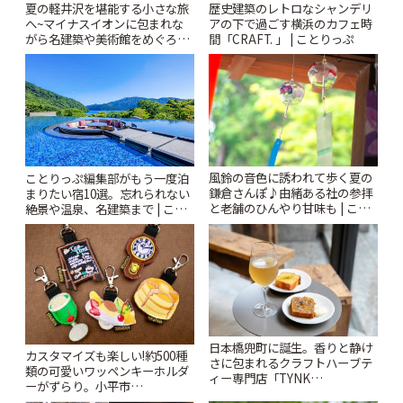
夏の軽井沢を堪能する小さな旅
歴史建築のレトロなシャンデリ
へ~マイナスイオンに包まれな
アの下で過ごす横浜のカフェ時
がら名建築や美術館をめぐろう
間「CRAFT. 」 | ことりっぷ
~ | ことりっぷ
風鈴の音色に誘われて歩く夏の
ことりっぷ編集部がもう一度泊
鎌倉さんぽ♪由緒ある社の参拝
まりたい宿10選。忘れられない
と老舗のひんやり甘味も | こと
絶景や温泉、名建築まで | こと
りっぷ
りっぷ
日本橋兜町に誕生。香りと静け
カスタマイズも楽しい!約500種
さに包まれるクラフトハーブテ
類の可愛いワッペンキーホルダ
ィー専門店「TYNK
ーがずらり。小平市
Kabutocho」 | ことりっぷ
「Kimamaya T&K」 | ことりっ