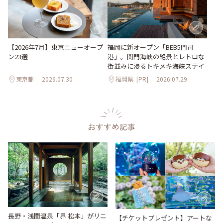
【2026年7月】東京ニューオープ
福岡に新オープン「BEB5門司
ン23選
港」。関門海峡の絶景とレトロな
街並みに浸るトキメキ海峡ステイ
東京都
2026.07.30
福岡県
[PR]
2026.07.29
おすすめ記事
長野・浅間温泉「界 松本」がリニ
【チケットプレゼント】アートな