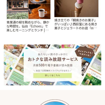
焼き立ての「朝焼きのお菓子」
青葉通の緑を眺めながら、静か
がいっぱい♪西荻窪にある焼き
な時間を。仙台「Echoes」で
菓子とジェラートのお店「mUni
楽しむモーニングとランチ | こ
(ムニ)」 | ことりっぷ
とりっぷ