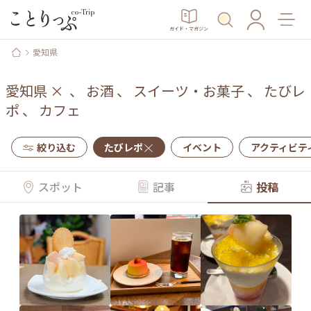
ガイド・マガジン
愛知県
愛知県
×
、
お酒
、
スイーツ・お菓子
、
たびレ
ポ
、
カフェ
絞り込む
たびレポ
イベント
アクティビテ
スポット
記事
投稿