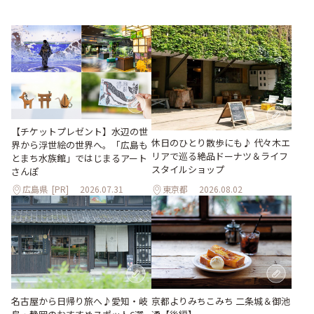
【チケットプレゼント】水辺の世
休日のひとり散歩にも♪ 代々木エ
界から浮世絵の世界へ。「広島も
リアで巡る絶品ドーナツ＆ライフ
とまち水族館」ではじまるアート
スタイルショップ
さんぽ
広島県
[PR]
2026.07.31
東京都
2026.08.02
名古屋から日帰り旅へ♪愛知・岐
京都よりみちこみち 二条城＆御池