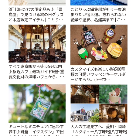
8月10日だけの限定品も♪「豊
ことりっぷ編集部がもう一度泊
島屋」で見つける鳩の日グッズ
まりたい宿10選。忘れられない
と本店限定アイテム | ことりっ
絶景や温泉、名建築まで | こと
ぷ
りっぷ
すべて東京駅から徒歩5分以内
カスタマイズも楽しい!約500種
♪駅近カフェ最新ガイド6選~重
類の可愛いワッペンキーホルダ
要文化財の洋館カフェから、改
ーがずらり。小平市
札すぐのレトロ喫茶まで~ | こと
「Kimamaya T&K」 | ことりっ
りっぷ
ぷ
キュートなミニチュアに思わず
大人の工場見学へ、愛知・岡崎
夢中♪鎌倉「イクスタン」で出
「カクキュー八丁味噌(八丁味噌