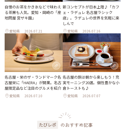
新コンセプトが日本上陸♪「カフ
自慢のお茶をかき氷などで味わえ
ェ・ラデュレ 名古屋ラシック
る茶房も人気。愛知・岡崎の「産
店」。ラデュレの世界を気軽に楽
地問屋 宮ザキ園」
しんで
愛知県
2026.07.21
愛知県
2026.07.16
名古屋・栄のザ・ランドマーク名
名古屋の旅は朝から楽しもう！充
古屋栄に「HAERA」が開業。名古
実モーニング20選。個性豊かな小
屋限定品など注目のグルメを紹介
倉トーストも♪
愛知県
2026.07.10
愛知県
2026.07.07
のおすすめ記事
たびレポ