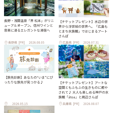
長野・浅間温泉「界 松本」がリニ
【チケットプレゼント】水辺の世
ューアルオープン。信州ワインと
界から浮世絵の世界へ。「広島も
音楽に浸るエレガントな湯宿へ
とまち水族館」ではじまるアート
さんぽ
長野県
[PR]
2026.08.05
広島県
[PR]
2026.07.31
【旅先診断】あなたの“いま”にぴ
ったりな旅先が見つかる♪
【チケットプレゼント】アートな
空間ともふもふの生きものに癒や
されて♪ 大人も楽しめる神戸の水
族館「átoa」と周辺さんぽ
2026.05.15
兵庫県
[PR]
2026.08.07