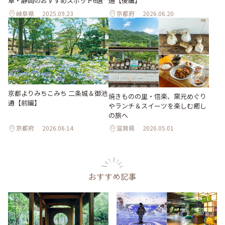
阜・静岡のおすすめスポット6選
通【後編】
岐阜県
2025.09.23
京都府
2026.06.20
京都よりみちこみち 二条城＆御池
焼きものの里・信楽、窯元めぐり
通【前編】
やランチ＆スイーツを楽しむ癒し
の旅へ
京都府
2026.06.14
滋賀県
2026.05.01
おすすめ記事