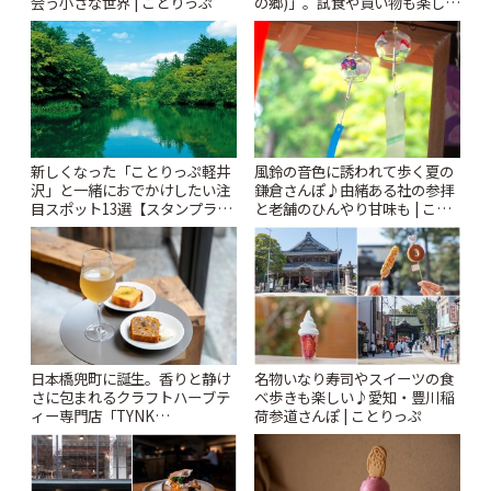
会う小さな世界 | ことりっぷ
の郷)」。試食や買い物も楽しみ
♪ | ことりっぷ
風鈴の音色に誘われて歩く夏の
新しくなった「ことりっぷ軽井
鎌倉さんぽ♪由緒ある社の参拝
沢」と一緒におでかけしたい注
と老舗のひんやり甘味も | こと
目スポット13選【スタンプラリ
りっぷ
ー開催中】 | ことりっぷ
日本橋兜町に誕生。香りと静け
名物いなり寿司やスイーツの食
さに包まれるクラフトハーブテ
べ歩きも楽しい♪愛知・豊川稲
ィー専門店「TYNK
荷参道さんぽ | ことりっぷ
Kabutocho」 | ことりっぷ