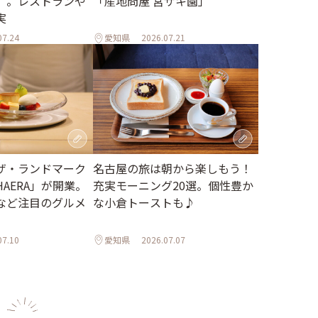
」。レストランや
「産地問屋 宮ザキ園」
実
07.24
愛知県
2026.07.21
ザ・ランドマーク
名古屋の旅は朝から楽しもう！
AERA」が開業。
充実モーニング20選。個性豊か
など注目のグルメ
な小倉トーストも♪
07.10
愛知県
2026.07.07