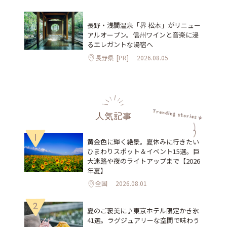
長野・浅間温泉「界 松本」がリニュー
アルオープン。信州ワインと音楽に浸
るエレガントな湯宿へ
長野県
[PR]
2026.08.05
人気記事
1
黄金色に輝く絶景。夏休みに行きたい
ひまわりスポット＆イベント15選。巨
大迷路や夜のライトアップまで【2026
年夏】
全国
2026.08.01
2
夏のご褒美に♪東京ホテル限定かき氷
41選。ラグジュアリーな空間で味わう