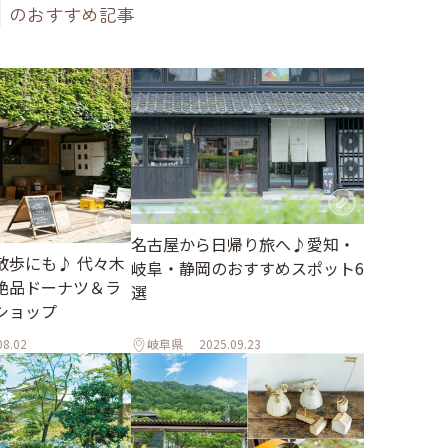
のおすすめ記事
名古屋から日帰り旅へ♪愛知・
散歩にも♪ 代々木
岐阜・静岡のおすすめスポット6
絶品ドーナツ＆ラ
選
ショップ
08.02
岐阜県
2025.09.23