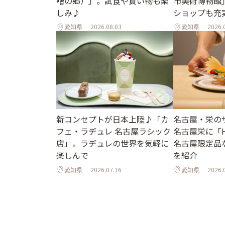
噌の郷）」。試食や買い物も楽
市美術博物館
しみ♪
ショップも充
愛知県
2026.08.03
愛知県
2026.
新コンセプトが日本上陸♪「カ
名古屋・栄の
フェ・ラデュレ 名古屋ラシック
名古屋栄に「H
店」。ラデュレの世界を気軽に
名古屋限定品
楽しんで
を紹介
愛知県
2026.07.16
愛知県
2026.