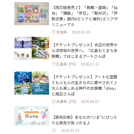
【改訂版発売♪】「角館・盛岡」「仙
台」「鎌倉」「伊豆」「軽井沢」「伊
勢志摩」国内6エリアと海外1エリアが
リニューアル
宮城県
2026.07.09
【チケットプレゼント】水辺の世界か
ら浮世絵の世界へ。「広島もとまち水
族館」ではじまるアートさんぽ
広島県
[PR]
2026.07.31
【チケットプレゼント】アートな空間
ともふもふの生きものに癒やされて♪
大人も楽しめる神戸の水族館「átoa」
と周辺さんぽ
兵庫県
[PR]
2026.08.07
【旅先診断】あなたの“いま”にぴった
りな旅先が見つかる♪
2026.05.15