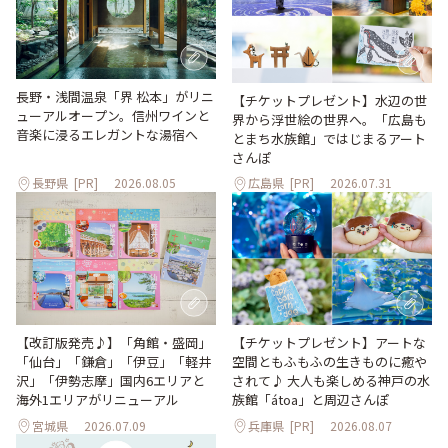
長野・浅間温泉「界 松本」がリニ
【チケットプレゼント】水辺の世
ューアルオープン。信州ワインと
界から浮世絵の世界へ。「広島も
音楽に浸るエレガントな湯宿へ
とまち水族館」ではじまるアート
さんぽ
長野県
[PR]
2026.08.05
広島県
[PR]
2026.07.31
【改訂版発売♪】「角館・盛岡」
【チケットプレゼント】アートな
「仙台」「鎌倉」「伊豆」「軽井
空間ともふもふの生きものに癒や
沢」「伊勢志摩」国内6エリアと
されて♪ 大人も楽しめる神戸の水
海外1エリアがリニューアル
族館「átoa」と周辺さんぽ
宮城県
2026.07.09
兵庫県
[PR]
2026.08.07