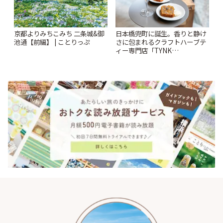
京都よりみちこみち 二条城&御
日本橋兜町に誕生。香りと静け
池通【前編】 | ことりっぷ
さに包まれるクラフトハーブテ
ィー専門店「TYNK
Kabutocho」 | ことりっぷ