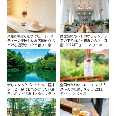
りっぷ
東京&横浜で見つけた、ミルク
歴史建築のレトロなシャンデリ
ティーの美味しいお店6選~心ほ
アの下で過ごす横浜のカフェ時
どける濃厚なコクと香りに癒や
間「CRAFT. 」 | ことりっぷ
されるティータイム~ | ことりっ
ぷ
新しくなった「ことりっぷ軽井
全国のかわいいレースお守り5
沢」と一緒におでかけしたい注
選〜大切な願いをそっと託し
目スポット13選【スタンプラリ
て〜 | ことりっぷ
ー開催中】 | ことりっぷ