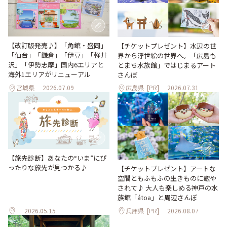
【改訂版発売♪】「角館・盛岡」
【チケットプレゼント】水辺の世
「仙台」「鎌倉」「伊豆」「軽井
界から浮世絵の世界へ。「広島も
沢」「伊勢志摩」国内6エリアと
とまち水族館」ではじまるアート
海外1エリアがリニューアル
さんぽ
宮城県
2026.07.09
広島県
[PR]
2026.07.31
【旅先診断】あなたの“いま”にぴ
ったりな旅先が見つかる♪
【チケットプレゼント】アートな
空間ともふもふの生きものに癒や
されて♪ 大人も楽しめる神戸の水
族館「átoa」と周辺さんぽ
2026.05.15
兵庫県
[PR]
2026.08.07