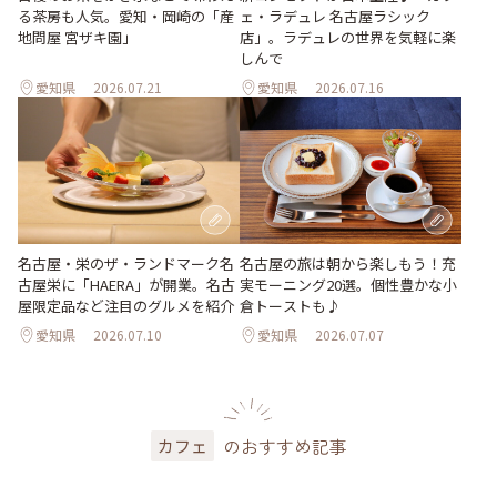
ェ・ラデュレ 名古屋ラシック
る茶房も人気。愛知・岡崎の「産
店」。ラデュレの世界を気軽に楽
地問屋 宮ザキ園」
しんで
愛知県
2026.07.21
愛知県
2026.07.16
名古屋・栄のザ・ランドマーク名
名古屋の旅は朝から楽しもう！充
古屋栄に「HAERA」が開業。名古
実モーニング20選。個性豊かな小
屋限定品など注目のグルメを紹介
倉トーストも♪
愛知県
2026.07.10
愛知県
2026.07.07
のおすすめ記事
カフェ