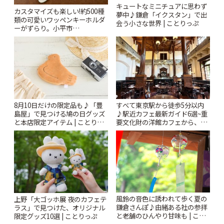
キュートなミニチュアに思わず
カスタマイズも楽しい!約500種
夢中♪鎌倉「イクスタン」で出
類の可愛いワッペンキーホルダ
会う小さな世界 | ことりっぷ
ーがずらり。小平市
「Kimamaya T&K」 | ことりっ
ぷ
8月10日だけの限定品も♪「豊
すべて東京駅から徒歩5分以内
島屋」で見つける鳩の日グッズ
♪駅近カフェ最新ガイド6選~重
と本店限定アイテム | ことりっ
要文化財の洋館カフェから、改
ぷ
札すぐのレトロ喫茶まで~ | こと
りっぷ
風鈴の音色に誘われて歩く夏の
上野「大ゴッホ展 夜のカフェテ
鎌倉さんぽ♪由緒ある社の参拝
ラス」で見つけた、オリジナル
と老舗のひんやり甘味も | こと
限定グッズ10選 | ことりっぷ