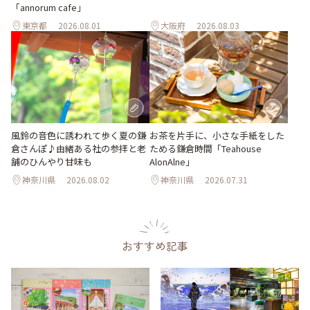
「annorum cafe」
東京都
2026.08.01
大阪府
2026.08.03
風鈴の音色に誘われて歩く夏の鎌
お茶を片手に、小さな手紙をした
倉さんぽ♪由緒ある社の参拝と老
ためる鎌倉時間「Teahouse
舗のひんやり甘味も
AlonAlne」
神奈川県
2026.08.02
神奈川県
2026.07.31
おすすめ記事