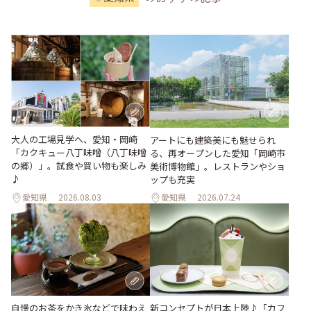
大人の工場見学へ、愛知・岡崎
アートにも建築美にも魅せられ
「カクキュー八丁味噌（八丁味噌
る、再オープンした愛知「岡崎市
の郷）」。試食や買い物も楽しみ
美術博物館」。レストランやショ
♪
ップも充実
愛知県
2026.08.03
愛知県
2026.07.24
新コンセプトが日本上陸♪「カフ
自慢のお茶をかき氷などで味わえ