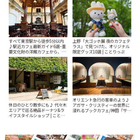
すべて東京駅から徒歩5分以内
上野「大ゴッホ展 夜のカフェテ
♪駅近カフェ最新ガイド6選~重
ラス」で見つけた、オリジナル
要文化財の洋館カフェから、改
限定グッズ10選 | ことりっぷ
札すぐのレトロ喫茶まで~ | こと
りっぷ
オリエント急行の客車のよう♪
休日のひとり散歩にも♪ 代々木
アガサ・クリスティーの世界に
エリアで巡る絶品ドーナツ&ラ
浸れるブックカフェ/神田「サロ
イフスタイルショップ | ことり
ンクリスティ」 | ことりっぷ
っぷ