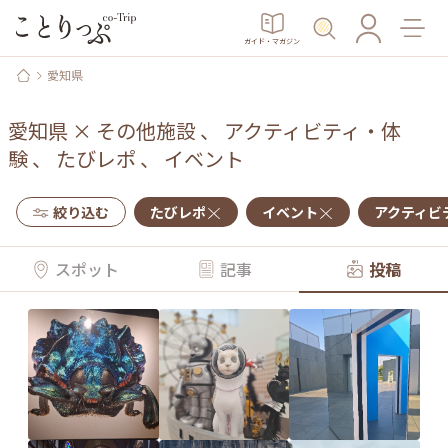
ガイド・マガジン
愛知県
愛知県
×
その他施設
、
アクティビティ・体
験
、
たびレポ
、
イベント
絞り込む
たびレポ
イベント
アクティビ
スポット
記事
投稿