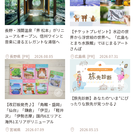
長野・浅間温泉「界 松本」がリニ
【チケットプレゼント】水辺の世
ューアルオープン。信州ワインと
界から浮世絵の世界へ。「広島も
音楽に浸るエレガントな湯宿へ
とまち水族館」ではじまるアート
さんぽ
長野県
[PR]
2026.08.05
広島県
[PR]
2026.07.31
【旅先診断】あなたの“いま”にぴ
ったりな旅先が見つかる♪
【改訂版発売♪】「角館・盛岡」
「仙台」「鎌倉」「伊豆」「軽井
沢」「伊勢志摩」国内6エリアと
海外1エリアがリニューアル
宮城県
2026.07.09
2026.05.15