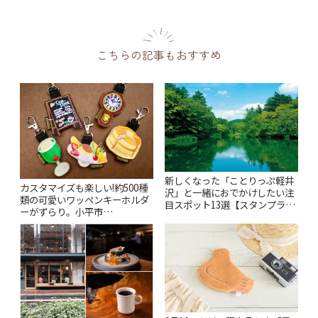
こちらの記事もおすすめ
新しくなった「ことりっぷ軽井
カスタマイズも楽しい!約500種
沢」と一緒におでかけしたい注
類の可愛いワッペンキーホルダ
目スポット13選【スタンプラリ
ーがずらり。小平市
ー開催中】 | ことりっぷ
「Kimamaya T&K」 | ことりっ
ぷ