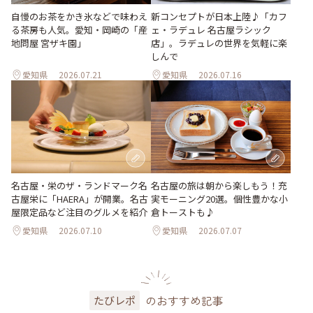
新コンセプトが日本上陸♪「カフ
自慢のお茶をかき氷などで味わえ
ェ・ラデュレ 名古屋ラシック
る茶房も人気。愛知・岡崎の「産
店」。ラデュレの世界を気軽に楽
地問屋 宮ザキ園」
しんで
愛知県
2026.07.21
愛知県
2026.07.16
名古屋・栄のザ・ランドマーク名
名古屋の旅は朝から楽しもう！充
古屋栄に「HAERA」が開業。名古
実モーニング20選。個性豊かな小
屋限定品など注目のグルメを紹介
倉トーストも♪
愛知県
2026.07.10
愛知県
2026.07.07
のおすすめ記事
たびレポ