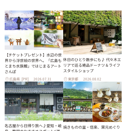
【チケットプレゼント】水辺の世
休日のひとり散歩にも♪ 代々木エ
界から浮世絵の世界へ。「広島も
リアで巡る絶品ドーナツ＆ライフ
とまち水族館」ではじまるアート
スタイルショップ
さんぽ
広島県
[PR]
2026.07.31
東京都
2026.08.02
名古屋から日帰り旅へ♪愛知・岐
焼きものの里・信楽、窯元めぐり