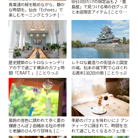
8月10日だけの限定品も♪「豊
青葉通の緑を眺めながら、静か
島屋」で見つける鳩の日グッズ
な時間を。仙台「Echoes」で
と本店限定アイテム | ことりっ
楽しむモーニングとランチ | こ
ぷ
とりっぷ
歴史建築のレトロなシャンデリ
レトロな蔵造りの街並みと国宝
アの下で過ごす横浜のカフェ時
の城。松本の城下町で心ほぐれ
間「CRAFT. 」 | ことりっぷ
る週末1泊2日の旅 | ことりっぷ
風鈴の音色に誘われて歩く夏の
季節のパフェを味わいに♪ アン
鎌倉さんぽ♪由緒ある社の参拝
ティークに囲まれて、時間を忘
と老舗のひんやり甘味も | こと
れて過ごしたくなるカフェ/浅草
りっぷ
「annorum cafe」 | ことりっぷ