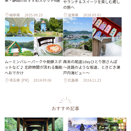
阜・静岡のおすすめスポット6選
やランチ＆スイーツを楽しむ癒し
の旅へ
岐阜県
2025.09.23
滋賀県
2026.05.01
ムーミンバレーパークや発酵スポ
再来の尾道1dayひとり旅さんぽ
ットなど♪ 北欧時間が流れる飯能
～迷路のような坂道、ときどき瀬
へおでかけ
戸内海ビュー～
埼玉県
[PR]
2024.09.06
広島県
2024.11.23
おすすめ記事