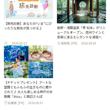
【旅先診断】あなたの“いま”にぴ
長野・浅間温泉「界 松本」がリニ
ったりな旅先が見つかる♪
ューアルオープン。信州ワインと
音楽に浸るエレガントな湯宿へ
2026.05.15
長野県
[PR]
2026.08.05
【チケットプレゼント】アートな
空間ともふもふの生きものに癒や
されて♪ 大人も楽しめる神戸の水
族館「átoa」と周辺さんぽ
兵庫県
[PR]
2026.08.07