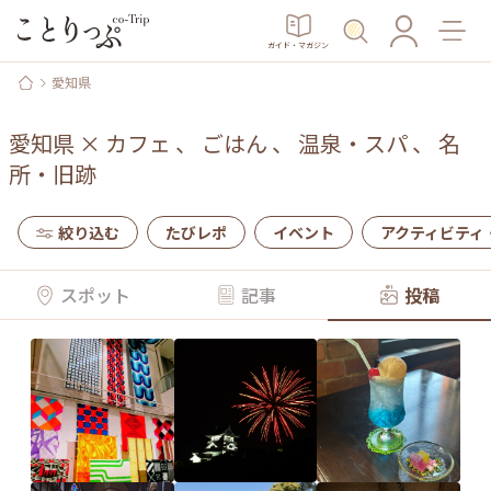
ガイド・マガジン
愛知県
愛知県
×
カフェ
、
ごはん
、
温泉・スパ
、
名
所・旧跡
絞り込む
たびレポ
イベント
アクティビティ
スポット
記事
投稿