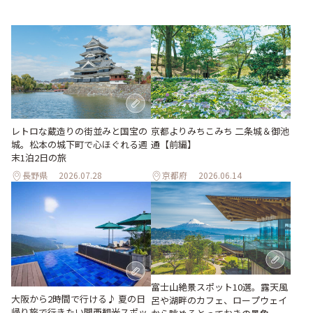
レトロな蔵造りの街並みと国宝の
京都よりみちこみち 二条城＆御池
城。松本の城下町で心ほぐれる週
通【前編】
末1泊2日の旅
長野県
2026.07.28
京都府
2026.06.14
富士山絶景スポット10選。露天風
大阪から2時間で行ける♪ 夏の日
呂や湖畔のカフェ、ロープウェイ
帰り旅で行きたい関西観光スポッ