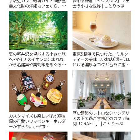
♪駅近カフェ最新ガイド6選~重
夢中♪鎌倉「イクスタン」で出
要文化財の洋館カフェから、改
会う小さな世界 | ことりっぷ
札すぐのレトロ喫茶まで~ | こと
りっぷ
夏の軽井沢を堪能する小さな旅
東京&横浜で見つけた、ミルク
へ~マイナスイオンに包まれな
ティーの美味しいお店6選~心ほ
がら名建築や美術館をめぐろう
どける濃厚なコクと香りに癒や
~ | ことりっぷ
されるティータイム~ | ことりっ
ぷ
歴史建築のレトロなシャンデリ
カスタマイズも楽しい!約500種
アの下で過ごす横浜のカフェ時
類の可愛いワッペンキーホルダ
間「CRAFT. 」 | ことりっぷ
ーがずらり。小平市
「Kimamaya T&K」 | ことりっ
ぷ