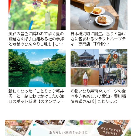
風鈴の音色に誘われて歩く夏の
日本橋兜町に誕生。香りと静け
鎌倉さんぽ♪由緒ある社の参拝
さに包まれるクラフトハーブテ
と老舗のひんやり甘味も | こと
ィー専門店「TYNK
りっぷ
Kabutocho」 | ことりっぷ
新しくなった「ことりっぷ軽井
名物いなり寿司やスイーツの食
沢」と一緒におでかけしたい注
べ歩きも楽しい♪愛知・豊川稲
目スポット13選【スタンプラリ
荷参道さんぽ | ことりっぷ
ー開催中】 | ことりっぷ