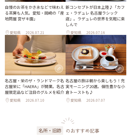
新コンセプトが日本上陸♪「カフ
自慢のお茶をかき氷などで味わえ
ェ・ラデュレ 名古屋ラシック
る茶房も人気。愛知・岡崎の「産
店」。ラデュレの世界を気軽に楽
地問屋 宮ザキ園」
しんで
愛知県
2026.07.21
愛知県
2026.07.16
名古屋・栄のザ・ランドマーク名
名古屋の旅は朝から楽しもう！充
古屋栄に「HAERA」が開業。名古
実モーニング20選。個性豊かな小
屋限定品など注目のグルメを紹介
倉トーストも♪
愛知県
2026.07.10
愛知県
2026.07.07
のおすすめ記事
名所・旧跡