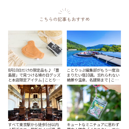
こちらの記事もおすすめ
8月10日だけの限定品も♪「豊
ことりっぷ編集部がもう一度泊
島屋」で見つける鳩の日グッズ
まりたい宿10選。忘れられない
と本店限定アイテム | ことりっ
絶景や温泉、名建築まで | こと
ぷ
りっぷ
すべて東京駅から徒歩5分以内
キュートなミニチュアに思わず