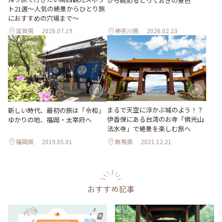
から眺めるとっておきの景色
ト21選～人気の絶景からひとり旅
におすすめの穴場まで～
滋賀県
2026.07.19
神奈川県
2026.02.23
まるで天空に浮かぶ城のよう！？
新しい時代、最初の旅は「令和」
伊香保にある台湾のお寺「佛光山
ゆかりの地、福岡・太宰府へ
法水寺」で絶景を楽しむ旅へ
福岡県
2019.05.01
群馬県
2021.12.21
おすすめ記事