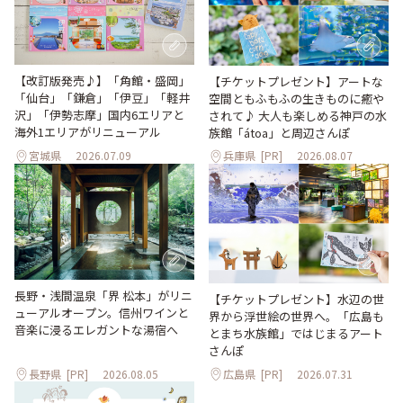
【改訂版発売♪】「角館・盛岡」
【チケットプレゼント】アートな
「仙台」「鎌倉」「伊豆」「軽井
空間ともふもふの生きものに癒や
沢」「伊勢志摩」国内6エリアと
されて♪ 大人も楽しめる神戸の水
海外1エリアがリニューアル
族館「átoa」と周辺さんぽ
宮城県
2026.07.09
兵庫県
[PR]
2026.08.07
長野・浅間温泉「界 松本」がリニ
【チケットプレゼント】水辺の世
ューアルオープン。信州ワインと
界から浮世絵の世界へ。「広島も
音楽に浸るエレガントな湯宿へ
とまち水族館」ではじまるアート
さんぽ
長野県
[PR]
2026.08.05
広島県
[PR]
2026.07.31