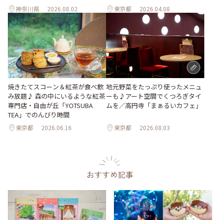
神奈川県
2026.08.02
東京都
2026.04.08
地元野菜をたっぷり使ったメニュ
焼きたてスコーン＆紅茶が食べ飲
ーも♪アート空間でくつろぎタイ
み放題♪ 森の中にいるような紅茶
ムを／高円寺「まぁるいカフェ」
専門店・自由が丘「YOTSUBA
TEA」でのんびり時間
東京都
2026.06.16
東京都
2026.08.03
おすすめ記事