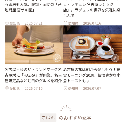
ェ・ラデュレ 名古屋ラシック
る茶房も人気。愛知・岡崎の「産
店」。ラデュレの世界を気軽に楽
地問屋 宮ザキ園」
しんで
愛知県
2026.07.21
愛知県
2026.07.16
名古屋・栄のザ・ランドマーク名
名古屋の旅は朝から楽しもう！充
古屋栄に「HAERA」が開業。名古
実モーニング20選。個性豊かな小
屋限定品など注目のグルメを紹介
倉トーストも♪
愛知県
2026.07.10
愛知県
2026.07.07
のおすすめ記事
ごはん