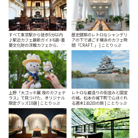
すべて東京駅から徒歩5分以内
歴史建築のレトロなシャンデリ
♪駅近カフェ最新ガイド6選~重
アの下で過ごす横浜のカフェ時
要文化財の洋館カフェから、改
間「CRAFT. 」 | ことりっぷ
札すぐのレトロ喫茶まで~ | こと
りっぷ
上野「大ゴッホ展 夜のカフェテ
レトロな蔵造りの街並みと国宝
ラス」で見つけた、オリジナル
の城。松本の城下町で心ほぐれ
限定グッズ10選 | ことりっぷ
る週末1泊2日の旅 | ことりっぷ