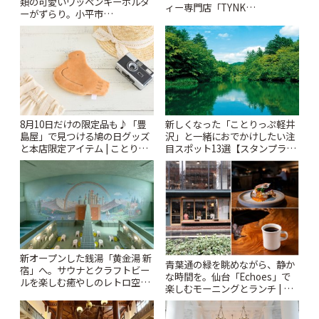
類の可愛いワッペンキーホルダ
ィー専門店「TYNK
ーがずらり。小平市
Kabutocho」 | ことりっぷ
「Kimamaya T&K」 | ことりっ
ぷ
8月10日だけの限定品も♪「豊
新しくなった「ことりっぷ軽井
島屋」で見つける鳩の日グッズ
沢」と一緒におでかけしたい注
と本店限定アイテム | ことりっ
目スポット13選【スタンプラリ
ぷ
ー開催中】 | ことりっぷ
新オープンした銭湯「黄金湯 新
青葉通の緑を眺めながら、静か
宿」へ。サウナとクラフトビー
な時間を。仙台「Echoes」で
ルを楽しむ癒やしのレトロ空間
楽しむモーニングとランチ | こ
| ことりっぷ
とりっぷ