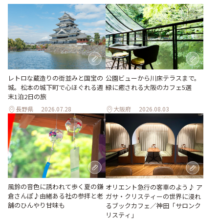
レトロな蔵造りの街並みと国宝の
公園ビューから川床テラスまで。
城。松本の城下町で心ほぐれる週
緑に癒される大阪のカフェ5選
末1泊2日の旅
長野県
2026.07.28
大阪府
2026.08.03
風鈴の音色に誘われて歩く夏の鎌
オリエント急行の客車のよう♪ ア
倉さんぽ♪由緒ある社の参拝と老
ガサ・クリスティーの世界に浸れ
舗のひんやり甘味も
るブックカフェ／神田「サロンク
リスティ」