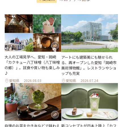
大人の工場見学へ、愛知・岡崎
アートにも建築美にも魅せられ
「カクキュー八丁味噌（八丁味噌
る、再オープンした愛知「岡崎市
の郷）」。試食や買い物も楽しみ
美術博物館」。レストランやショ
♪
ップも充実
愛知県
2026.08.03
愛知県
2026.07.24
新コンセプトが日本上陸♪「カフ
自慢のお茶をかき氷などで味わえ