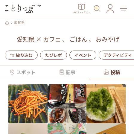
ガイド・マガジン
愛知県
愛知県
×
カフェ
、
ごはん
、
おみやげ
絞り込む
たびレポ
イベント
アクティビティ
スポット
記事
投稿