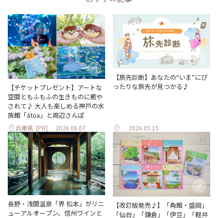
【旅先診断】あなたの“いま”にぴ
ったりな旅先が見つかる♪
【チケットプレゼント】アートな
空間ともふもふの生きものに癒や
されて♪ 大人も楽しめる神戸の水
族館「átoa」と周辺さんぽ
兵庫県
[PR]
2026.08.07
2026.05.15
長野・浅間温泉「界 松本」がリニ
【改訂版発売♪】「角館・盛岡」
ューアルオープン。信州ワインと
「仙台」「鎌倉」「伊豆」「軽井