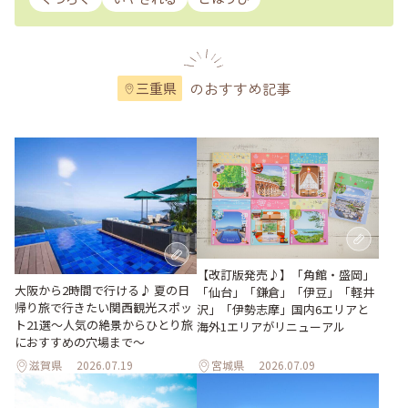
のおすすめ記事
三重県
【改訂版発売♪】「角館・盛岡」
大阪から2時間で行ける♪ 夏の日
「仙台」「鎌倉」「伊豆」「軽井
帰り旅で行きたい関西観光スポッ
沢」「伊勢志摩」国内6エリアと
ト21選～人気の絶景からひとり旅
海外1エリアがリニューアル
におすすめの穴場まで～
滋賀県
2026.07.19
宮城県
2026.07.09