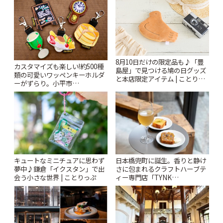
8月10日だけの限定品も♪「豊
カスタマイズも楽しい!約500種
島屋」で見つける鳩の日グッズ
類の可愛いワッペンキーホルダ
と本店限定アイテム | ことりっ
ーがずらり。小平市
ぷ
「Kimamaya T&K」 | ことりっ
ぷ
キュートなミニチュアに思わず
日本橋兜町に誕生。香りと静け
夢中♪鎌倉「イクスタン」で出
さに包まれるクラフトハーブテ
会う小さな世界 | ことりっぷ
ィー専門店「TYNK
Kabutocho」 | ことりっぷ