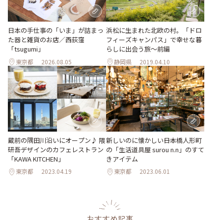
日本の手仕事の「いま」が詰まっ
浜松に生まれた北欧の村。「ドロ
た器と雑貨のお店／西荻窪
フィーズキャンパス」で幸せな暮
「tsugumi」
らしに出会う旅～前編
東京都
2026.08.05
静岡県
2019.04.10
蔵前の隅田川沿いにオープン♪ 隈
新しいのに懐かしい――日本橋人形町
研吾デザインのカフェレストラン
の「生活道具屋 surou n.n」のすて
「KAWA KITCHEN」
きアイテム
東京都
2023.04.19
東京都
2023.06.01
おすすめ記事