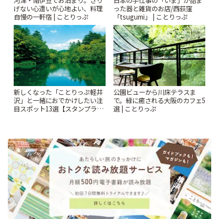
河津・南伊豆でお泊まり。さり
日本の手仕事の「いま」が詰ま
げない心遣いが心地よい、料理
った器と雑貨のお店/西荻窪
自慢の一軒宿 | ことりっぷ
「tsugumi」 | ことりっぷ
新しくなった「ことりっぷ軽井
公園ビューから川床テラスま
沢」と一緒におでかけしたい注
で。緑に癒される大阪のカフェ5
目スポット13選【スタンプラリ
選 | ことりっぷ
ー開催中】 | ことりっぷ