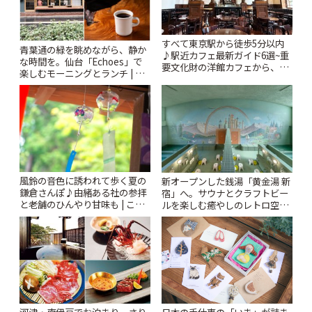
すべて東京駅から徒歩5分以内
青葉通の緑を眺めながら、静か
♪駅近カフェ最新ガイド6選~重
な時間を。仙台「Echoes」で
要文化財の洋館カフェから、改
楽しむモーニングとランチ | こ
札すぐのレトロ喫茶まで~ | こと
とりっぷ
りっぷ
風鈴の音色に誘われて歩く夏の
新オープンした銭湯「黄金湯 新
鎌倉さんぽ♪由緒ある社の参拝
宿」へ。サウナとクラフトビー
と老舗のひんやり甘味も | こと
ルを楽しむ癒やしのレトロ空間
りっぷ
| ことりっぷ