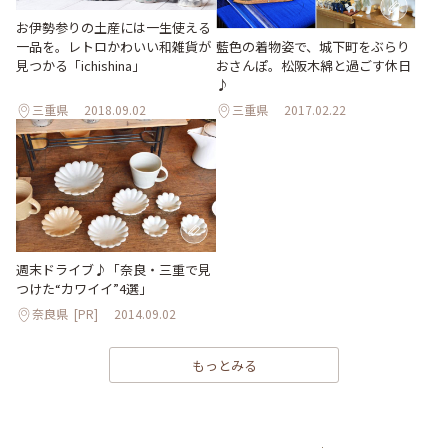
お伊勢参りの土産には一生使える
藍色の着物姿で、城下町をぶらり
一品を。レトロかわいい和雑貨が
おさんぽ。松阪木綿と過ごす休日
見つかる「ichishina」
♪
三重県
2018.09.02
三重県
2017.02.22
週末ドライブ♪「奈良・三重で見
つけた“カワイイ”4選」
奈良県
[PR]
2014.09.02
もっとみる