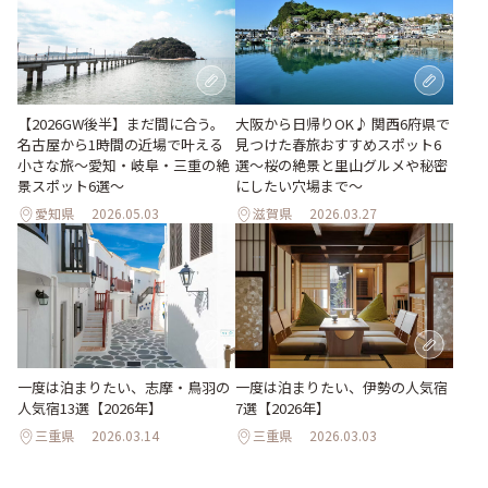
【2026GW後半】まだ間に合う。
大阪から日帰りOK♪ 関西6府県で
名古屋から1時間の近場で叶える
見つけた春旅おすすめスポット6
小さな旅～愛知・岐阜・三重の絶
選～桜の絶景と里山グルメや秘密
景スポット6選～
にしたい穴場まで～
愛知県
2026.05.03
滋賀県
2026.03.27
一度は泊まりたい、志摩・鳥羽の
一度は泊まりたい、伊勢の人気宿
人気宿13選【2026年】
7選【2026年】
三重県
2026.03.14
三重県
2026.03.03