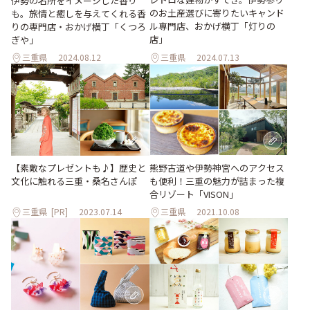
伊勢の名所をイメージした香り
のお土産選びに寄りたいキャンド
も。旅情と癒しを与えてくれる香
ル専門店、おかげ横丁「灯りの
りの専門店・おかげ横丁「くつろ
店」
ぎや」
三重県
2024.08.12
三重県
2024.07.13
【素敵なプレゼントも♪】歴史と
熊野古道や伊勢神宮へのアクセス
文化に触れる三重・桑名さんぽ
も便利！三重の魅力が詰まった複
合リゾート「VISON」
三重県
[PR]
2023.07.14
三重県
2021.10.08