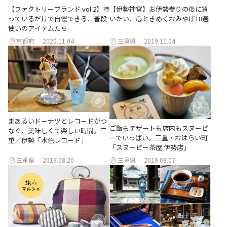
【ファクトリーブランド vol.2】持
【伊勢神宮】お伊勢参りの後に買
っているだけで自慢できる、普段
いたい、心ときめくおみやげ18選
使いのアイテムたち
京都府
2020.11.04
三重県
2019.11.04
まあるいドーナツとレコードがつ
ご飯もデザートも店内もスヌーピ
なぐ、美味しくて楽しい時間。三
ーでいっぱい。三重・おはらい町
重／伊勢「水色レコード」
「スヌーピー茶屋 伊勢店」
三重県
2019.08.20
三重県
2019.08.07