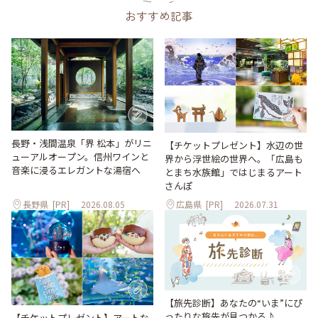
おすすめ記事
長野・浅間温泉「界 松本」がリニ
【チケットプレゼント】水辺の世
ューアルオープン。信州ワインと
界から浮世絵の世界へ。「広島も
音楽に浸るエレガントな湯宿へ
とまち水族館」ではじまるアート
さんぽ
長野県
[PR]
2026.08.05
広島県
[PR]
2026.07.31
【旅先診断】あなたの“いま”にぴ
ったりな旅先が見つかる♪
【チケットプレゼント】アートな