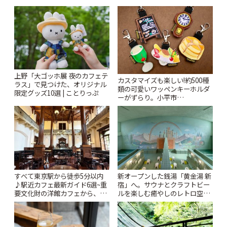
上野「大ゴッホ展 夜のカフェテ
カスタマイズも楽しい!約500種
ラス」で見つけた、オリジナル
類の可愛いワッペンキーホルダ
限定グッズ10選 | ことりっぷ
ーがずらり。小平市
「Kimamaya T&K」 | ことりっ
ぷ
すべて東京駅から徒歩5分以内
新オープンした銭湯「黄金湯 新
♪駅近カフェ最新ガイド6選~重
宿」へ。サウナとクラフトビー
要文化財の洋館カフェから、改
ルを楽しむ癒やしのレトロ空間
札すぐのレトロ喫茶まで~ | こと
| ことりっぷ
りっぷ