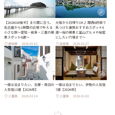
【2026GW後半】まだ間に合う。
大阪から日帰りOK♪ 関西6府県で
名古屋から1時間の近場で叶える
見つけた春旅おすすめスポット6
小さな旅～愛知・岐阜・三重の絶
選～桜の絶景と里山グルメや秘密
景スポット6選～
にしたい穴場まで～
愛知県
2026.05.03
滋賀県
2026.03.27
一度は泊まりたい、志摩・鳥羽の
一度は泊まりたい、伊勢の人気宿
人気宿13選【2026年】
7選【2026年】
三重県
2026.03.14
三重県
2026.03.03