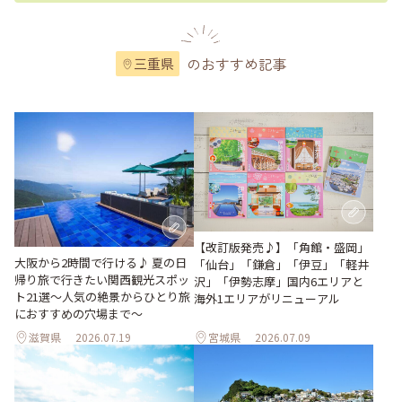
のおすすめ記事
三重県
【改訂版発売♪】「角館・盛岡」
大阪から2時間で行ける♪ 夏の日
「仙台」「鎌倉」「伊豆」「軽井
帰り旅で行きたい関西観光スポッ
沢」「伊勢志摩」国内6エリアと
ト21選～人気の絶景からひとり旅
海外1エリアがリニューアル
におすすめの穴場まで～
滋賀県
2026.07.19
宮城県
2026.07.09