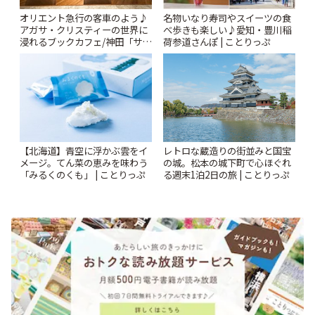
オリエント急行の客車のよう♪
名物いなり寿司やスイーツの食
アガサ・クリスティーの世界に
べ歩きも楽しい♪愛知・豊川稲
浸れるブックカフェ/神田「サロ
荷参道さんぽ | ことりっぷ
ンクリスティ」 | ことりっぷ
【北海道】青空に浮かぶ雲をイ
レトロな蔵造りの街並みと国宝
メージ。てん菜の恵みを味わう
の城。松本の城下町で心ほぐれ
「みるくのくも」 | ことりっぷ
る週末1泊2日の旅 | ことりっぷ