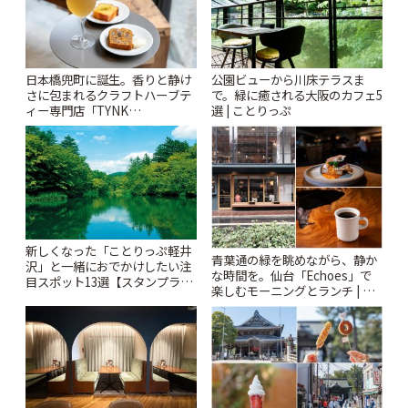
日本橋兜町に誕生。香りと静け
公園ビューから川床テラスま
さに包まれるクラフトハーブテ
で。緑に癒される大阪のカフェ5
ィー専門店「TYNK
選 | ことりっぷ
Kabutocho」 | ことりっぷ
新しくなった「ことりっぷ軽井
青葉通の緑を眺めながら、静か
沢」と一緒におでかけしたい注
な時間を。仙台「Echoes」で
目スポット13選【スタンプラリ
楽しむモーニングとランチ | こ
ー開催中】 | ことりっぷ
とりっぷ