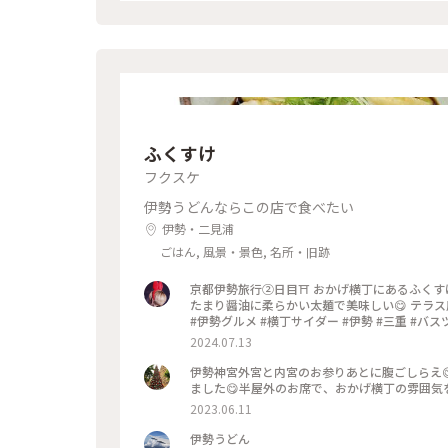
ふくすけ
フクスケ
伊勢うどんならこの店で食べたい
伊勢・二見浦
ごはん, 風景・景色, 名所・旧跡
京都伊勢旅行②日目⛩️ おかげ横丁にあるふくすけさんでランチ🍽️ 冷やしとろろ天ぷら伊勢うどんと横丁サイダー🥤
たまり醤油に柔らかい太麺で美味しい😋 テラス席⁉︎で頂きました♡ #ふくすけ #
#伊勢グルメ #横丁サイダー #伊勢 #三重 #バスツア
2024.07.13
伊勢神宮外宮と内宮のお参りあとに腹ごしらえ
ました😋半屋外のお席で、おかげ横丁の雰囲気
2023.06.11
伊勢うどん