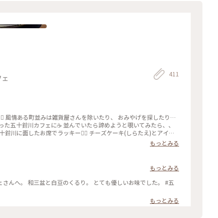
411
フェ
‍♀️ 風情ある町並みは雑貨屋さんを除いたり、 おみやげを探したり…
った五十鈴川カフェに☕️ 並んでいたら諦めようと覗いてみたら、、
十鈴川に面したお席でラッキー✌🏻 チーズケーキ(しらたえ)とアイス
好みで絶品でした💛 ざくざくのクッキー生地の上に柚子を感じる 柔ら
もっとみる
ーヒーとケーキで大満足♡ その後、また町を散策しお次は… やっぱり
ならではのぜんざいを 頂きました🫘🍵 ぜんざいは赤福本店さんでは
頂けるお店あり) あら❓私、甘いものしか食べてない🫢 そうだ！コロッ
もっとみる
間がちょっと心配💦 コロッケは諦めたのでした😂 #ことりっぷと一緒
さんへ。 和三盆と白豆のくるり。 とても優しいお味でした。 #五
もっとみる