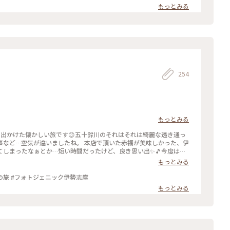
もっとみる
254
もっとみる
事など…空気が違いましたね。 本店で頂いた赤福が美味しかった、伊
しまったなぁとか…短い時間だったけど、良き思い出✨🎵今度はじ
くるのを切に願います。 #わたしの旅 #伊勢神宮#赤
もっとみる
感じる空気が違います✨ #わたしの旅 #フォトジェニック伊勢志摩
もっとみる