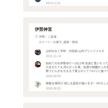
2019.12.21
伊勢神宮
伊勢・二見浦
スイーツ・お菓子, 風景・景色
山村みるく学校 内宮前 山村プリンソフト🍮
2021.11.14
初めてのお伊勢参り〜2013年 友達と思いたって出かけた懐かしい旅です😊五十鈴川のそれはそれは綺麗な透き通っ
た水がとても冷たかった事、紅葉が綺麗だった
勢うどんがもちもちで柔らかくてペロリと食べて
っくりとお参りしたいと思う今日この頃、いつもの時間が戻って
2020.08.09
福#伊勢うどん#お参り
神聖な場所😊 
2020.08.02