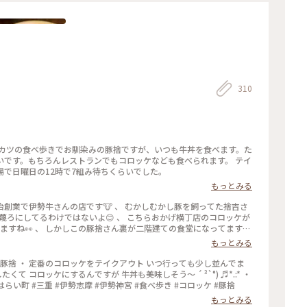
310
チカツの食べ歩きでお馴染みの豚捨ですが、いつも牛丼を食べます。た
です。もちろんレストランでもコロッケなども食べられます。 テイ
で日曜日の12時で7組み待ちくらいでした。
もっとみる
を蔑ろにしてるわけではないよ😊 、 こちらおかげ横丁店のコロッケが
すね👀 、 しかしこの豚捨さん裏が二階建ての食堂になってます💁‍♀️
でした😊 、 こちらコロッケ美味しいですが牛丼こそ至極☺️✨ 、
もっとみる
肉が美味しい☺️ 、 もちろんコロッケもいただきました😊 #あ
丁 📍豚捨 ・ 定番のコロッケをテイクアウト いつ行っても少し並んでま
て コロッケにするんですが 牛丼も美味しそう〜 ´ ³`°) ♬︎*.:* ・
・ ・ #hitomin_isetoba2024 #おかげ横丁 #おはらい町 #三重 #伊勢志摩 #伊勢神宮 #食べ歩き #コロッケ #豚捨
もっとみる