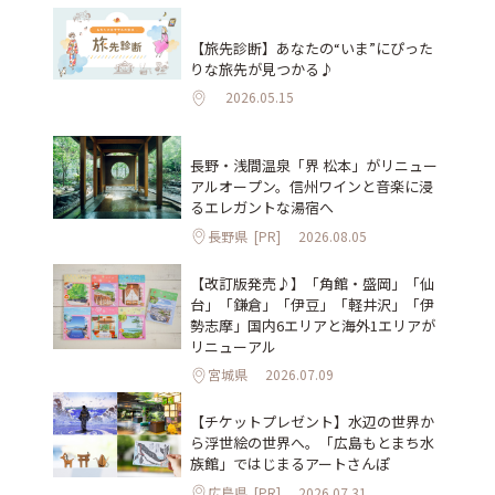
【旅先診断】あなたの“いま”にぴった
りな旅先が見つかる♪
2026.05.15
長野・浅間温泉「界 松本」がリニュー
アルオープン。信州ワインと音楽に浸
るエレガントな湯宿へ
長野県
[PR]
2026.08.05
【改訂版発売♪】「角館・盛岡」「仙
台」「鎌倉」「伊豆」「軽井沢」「伊
勢志摩」国内6エリアと海外1エリアが
リニューアル
宮城県
2026.07.09
【チケットプレゼント】水辺の世界か
ら浮世絵の世界へ。「広島もとまち水
族館」ではじまるアートさんぽ
広島県
[PR]
2026.07.31