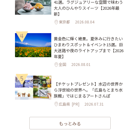
41選。ラグジュアリーな空間で味わう
大人のひんやりスイーツ【2026年最
新】
東京都
2026.08.04
4
黄金色に輝く絶景。夏休みに行きたい
ひまわりスポット＆イベント15選。巨
大迷路や夜のライトアップまで【2026
年夏】
全国
2026.08.01
5
【チケットプレゼント】水辺の世界か
ら浮世絵の世界へ。「広島もとまち水
族館」ではじまるアートさんぽ
広島県
[PR]
2026.07.31
もっとみる