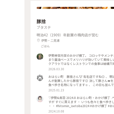
豚捨
ブタステ
明治42（1909）年創業の精肉店が営む
伊勢・二見浦
ごはん
伊勢神宮内宮のおかげ横丁。 コロッケやメン
まり醤油ベースでメリハリが効いていて美味しい
クアウトではなくレストランでの食事は結構穴場
2026.03.30
おはらい町 豚捨さん🐮 有名店ですね😊 、 明治創業で伊勢牛さんの店です🐮 、 むかしむかし豚を飼ってた捨吉さ
んが創業したから豚捨です😊 決して豚さん🐖
食べ歩き名物になってます☺️ 、 この日も並んでま
表はたくさん並んでますが食堂は3組しかいません
2025.01.23
甘辛タレにシャキシャキ玉ねぎ厚めにコマ切れされた
きらの東海
𓅿伊勢&鳥羽 2024.8 おはらい町・おかげ横
すが すぐに買えます ・ いつも色々と食べ歩きしたく
2024.10.08