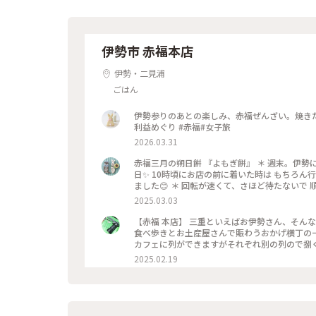
伊勢市 赤福本店
伊勢・二見浦
ごはん
伊勢参りのあとの楽しみ、赤福ぜんざい。焼き
利益めぐり #赤福#女子旅
2026.03.31
赤福三月の朔日餅 『よもぎ餅』 ＊ 週末。伊勢
日✨ 10時頃にお店の前に着いた時は もちろん
ました😊 ＊ 回転が速くて、さほど待たないで
日中なので6個でがまん😅 赤福は消費期限3日な
2025.03.03
香りが 邪気を追い払い魔除け草とも呼ばれて お
かったので 写真に載せました😊 ＊ 当日は夜
【赤福 本店】 三重といえばお伊勢さん、そんな伊勢参拝の定番お土産といったら赤福！ 伊勢神宮内宮の近くにある
もぎの香りがふわ〜つと広がって とっても美味し
食べ歩きとお土産屋さんで賑わうおかげ横丁の
無理なので伊勢丹に買いに行きたいです🩷 ＊ 
カフェに列ができますがそれぞれ別の列ので捌
が 駆け足で巡った三重の旅も ゆっくり投稿していきます🩷 #赤福 #朔日餅 #よもぎ餅 #ひ
包まれたお餅と温かいお茶を楽しむことができま
2025.02.19
#ことりっぷ三重
くならないお餅とあんこが素晴らしい。 #三重 #伊勢 #伊勢神宮 #おかげ横丁 #お土産 #本店 #持ち帰り #テイクアウ
ト #人気店 #ぜんざい #餅 #カフェ