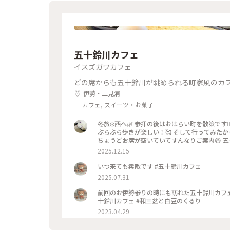
五十鈴川カフェ
イスズガワカフェ
どの席からも五十鈴川が眺められる町家風のカ
伊勢・二見浦
カフェ, スイーツ・お菓子
冬旅❄️西へ🌿 参拝の後はおはらい町を散策です
ぶらぶら歩きが楽しい！🥰 そして行ってみたか
ちょうどお席が空いていてすんなりご案内😆 五
コーヒーを 頂きました🧀 この、しらたえが私
2025.12.15
かなチーズケーキ✨✨✨ 眺めも良く美味しいコ
ここも行かなくちゃ🤭の 赤福さんへ❤️この時期
いつ来ても素敵です #五十鈴川カフェ
なく、本店前の 赤福さんで頂けます😋(他にも
2025.07.31
ケも食べよう❣️と向かうも… 並んでいて🚌の時
#ことりっぷ伊勢 #秋の装い #紅葉 #お伊勢参り #おはらい町 #伊勢神宮内宮 #五十鈴川カフェ #チーズケーキしらた
前回のお伊勢参りの時にも訪れた五十鈴川カフェ
え #赤福 #赤福ぜんざい
十鈴川カフェ #和三盆と白豆のくるり
2023.04.29