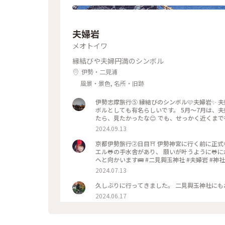
夫婦岩
メオトイワ
縁結びや夫婦円満のシンボル
伊勢・二見浦
風景・景色, 名所・旧跡
伊勢志摩旅行⑤ 縁結びのシンボル🩷夫婦岩✨ 夫婦岩は、夫婦やカップル等恋愛の象徴とされており、縁結びのシン
ボルとしても有名らしいです。 5月～7月は、
たら、見たかったな😊 でも、せっかく近くまで行ったので、間近で夫婦岩見れて良かったです。 2023年10月3日 #
夫婦岩 #ことりっぷ旅2024 #クラシカルな街 
2024.09.13
京都伊勢旅行②日目⛩️ 伊勢神宮に行く前に正式参拝するために 二見興玉神社・夫婦岩に行きました🚌 こちらにはカ
エル🐸の手水舎があり、 願いが叶うように🐸に
へと向かいます🚌 #二見興玉神社 #夫婦
2024.07.13
久しぶりに行ってきました。 二見興玉神社にも
2024.06.17