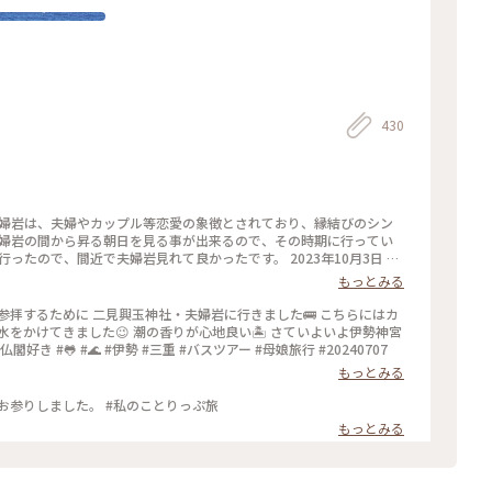
430
夫婦岩の間から昇る朝日を見る事が出来るので、その時期に行ってい
#ご利益めぐり #開運旅
もっとみる
水をかけてきました😉 潮の香りが心地良い🏝️ さていよいよ伊勢神宮
岩 #神社仏閣好き #🐸 #🌊 #伊勢 #三重 #バスツアー #母娘旅行 #20240707
もっとみる
お参りしました。 #私のことりっぷ旅
もっとみる