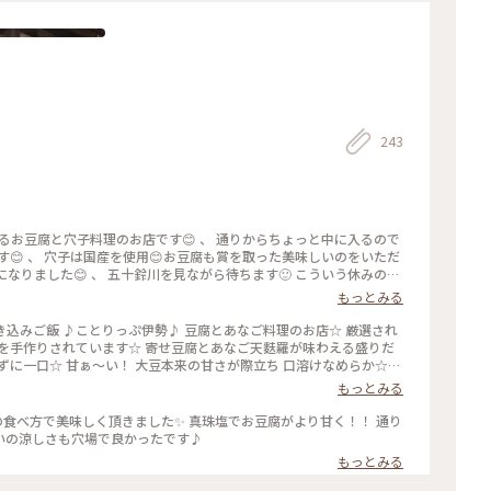
243
す😊 、 穴子は国産を使用😊お豆腐も賞を取った美味しいのをいただ
になりました😊 、 五十鈴川を見ながら待ちます🙂 こういう休みの日
味噌が濃く見えますが木の芽がよく効いています🌱 、 欲を言えばも
もっとみる
じゃわからないかもですが串が橋になって豆腐が浮いてますので油断す
ちちゃいますので気をつけてね⚠️ 、 お次はとうふやさん自家製あげ焼
炊き込みご飯 ♪ことりっぷ伊勢♪ 豆腐とあなご料理のお店☆ 厳選され
 、 塩って珍しいですよね🤔塩にします🙋‍♂️ 、 おネギとお塩を混ぜ混
を手作りされています☆ 寄せ豆腐とあなご天麩羅が味わえる盛りだ
💡だけど局地的に塩辛い😂 、 やっぱり揚げは浸透する醤油に生姜か
ずに一口☆ 甘ぁ〜い！ 大豆本来の甘さが際立ち 口溶けなめらか☆
は朝メニューに朔日粥🥣があります💁‍♀️月替わりで具がかわります 、
の甘みが引き立って シンプルながら 深い味わい☆ さらに薬味をの
もっとみる
段はメニューにない朔日餅や朔日粥がメニューに加わり、おかげ横丁
けます☆ 個人的にそのままいただくのが 一番好きかな…(^^) あな
そんな風習から朝のお参りに食べるお粥が醍醐味になってます🙂 、 #
けよく 塩も天つゆもどちらもおいしくて☆ その他がんもどきの煮物
の食べ方で美味しく頂きました✨ 真珠塩でお豆腐がより甘く！！ 通り
どれもおいしくいただきました☆ 暑かったので 豆腐ソフトクリームも
いの涼しさも穴場で良かったです♪
 #あなご #ランチ #おはらい町 #伊勢神宮 #内宮 #伊勢市
もっとみる