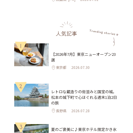
人気記事
1
【2026年7月】東京ニューオープン23
選
東京都
2026.07.30
2
レトロな蔵造りの街並みと国宝の城。
松本の城下町で心ほぐれる週末1泊2日
の旅
長野県
2026.07.28
3
夏のご褒美に♪東京ホテル限定かき氷