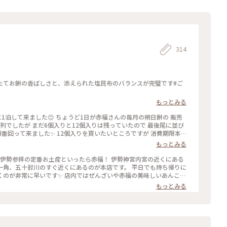
314
たてお餅の香ばしさと、添えられた塩昆布のバランスが完璧です#ご
もっとみる
に1泊して来ました😊 ちょうど1日が赤福さんの毎月の朔日餅の 販売
行列でしたが まだ6個入りと12個入りは残っていたので 最後尾に並び
 順番回って来ました✨ 12個入りを買いたいところですが 消費期限本
ので 2個入りを購入しました😊 ＊ 三月のよもぎ餅はよもぎのつよい
もっとみる
雛祭りでもふるまわれていた言う事です🌿 包装紙のお雛様🎎も可愛
遅くの帰宅になったので 次の日にいただきました（自己責任です） よ
かったです😊 ＊ 四月の朔日餅は桜餅と案内されてました🌸 伊勢は
一角、五十鈴川のすぐ近くにあるのが本店です。 平日でも持ち帰りに
今日がお雛祭りなので🎎 いきなりお土産からのスタートとなりました
くのが非常に早いです✨ 店内ではぜんざいや赤福の美味しいあんこに
な祭り #ことりっぷ伊勢
す🍵 赤福の賞味期限は３日、常温で保管していてもぱさつかず固
もっとみる