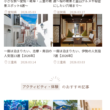
小さな旅～愛知・岐阜・三重の絶
選～桜の絶景と里山グルメや秘密
景スポット6選～
にしたい穴場まで～
愛知県
2026.05.03
滋賀県
2026.03.27
一度は泊まりたい、志摩・鳥羽の
一度は泊まりたい、伊勢の人気宿
人気宿13選【2026年】
7選【2026年】
三重県
2026.03.14
三重県
2026.03.03
のおすすめ記事
アクティビティ・体験