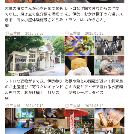
志摩の海女さんが心を込めておも
レトロな洋館で昔ながらの洋食
てなし。焼き立て魚介類を満喫で
を。伊勢・おかげ横丁の穴場レス
きる「海女小屋体験施設さとうみ
トラン「はいからさん」
庵」
三重県
2025.07.28
三重県
2025.05.12
レトロな建物がすてき。伊勢参り
海獣や魚との距離が近い！飼育員
のお土産選びに寄りたいキャンド
さんの愛とアイデア溢れる水族館
ル専門店、おかげ横丁「灯りの
「伊勢シーパラダイス」
店」
三重県
2024.07.13
三重県
2023.05.10