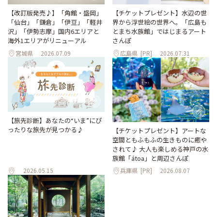
【改訂版発売♪】「角館・盛岡」
【チケットプレゼント】水辺の世
「仙台」「鎌倉」「伊豆」「軽井
界から浮世絵の世界へ。「広島も
沢」「伊勢志摩」国内6エリアと
とまち水族館」ではじまるアート
海外1エリアがリニューアル
さんぽ
宮城県
2026.07.09
広島県
[PR]
2026.07.31
【旅先診断】あなたの“いま”にぴ
ったりな旅先が見つかる♪
【チケットプレゼント】アートな
空間ともふもふの生きものに癒や
されて♪ 大人も楽しめる神戸の水
族館「átoa」と周辺さんぽ
2026.05.15
兵庫県
[PR]
2026.08.07