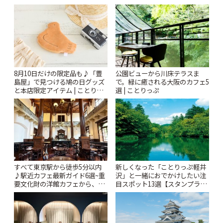
「Kimamaya T&K」 | ことりっ
ぷ
8月10日だけの限定品も♪「豊
公園ビューから川床テラスま
島屋」で見つける鳩の日グッズ
で。緑に癒される大阪のカフェ5
と本店限定アイテム | ことりっ
選 | ことりっぷ
ぷ
すべて東京駅から徒歩5分以内
新しくなった「ことりっぷ軽井
♪駅近カフェ最新ガイド6選~重
沢」と一緒におでかけしたい注
要文化財の洋館カフェから、改
目スポット13選【スタンプラリ
札すぐのレトロ喫茶まで~ | こと
ー開催中】 | ことりっぷ
りっぷ