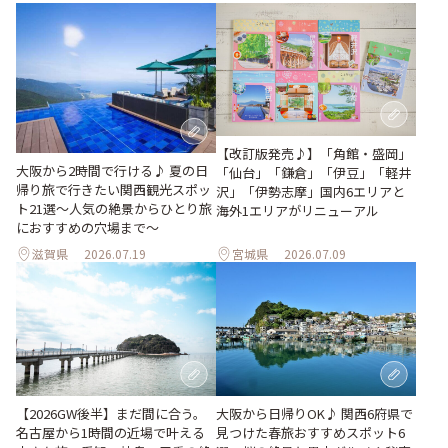
【改訂版発売♪】「角館・盛岡」
大阪から2時間で行ける♪ 夏の日
「仙台」「鎌倉」「伊豆」「軽井
帰り旅で行きたい関西観光スポッ
沢」「伊勢志摩」国内6エリアと
ト21選～人気の絶景からひとり旅
海外1エリアがリニューアル
におすすめの穴場まで～
滋賀県
2026.07.19
宮城県
2026.07.09
【2026GW後半】まだ間に合う。
大阪から日帰りOK♪ 関西6府県で
名古屋から1時間の近場で叶える
見つけた春旅おすすめスポット6