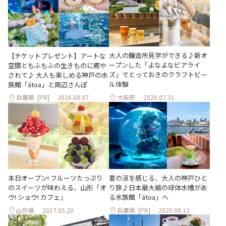
大人の醸造所見学ができる♪新オ
【チケットプレゼント】アートな
ープンした「よなよなビアライ
空間ともふもふの生きものに癒や
ズ」でとっておきのクラフトビー
されて♪ 大人も楽しめる神戸の水
ル体験
族館「átoa」と周辺さんぽ
兵庫県
[PR]
2026.08.07
大阪府
2026.07.31
本日オープン! フルーツたっぷり
夏の涼を感じる、大人の神戸ひと
のスイーツが味わえる、山形「オ
り旅♪日本最大級の球体水槽があ
ウ! ショウ! カフェ」
る水族館「átoa」へ
山形県
2017.05.20
兵庫県
[PR]
2025.08.12