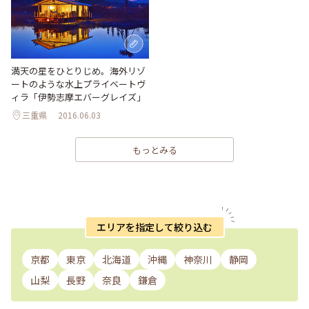
満天の星をひとりじめ。海外リゾ
ートのような水上プライベートヴ
ィラ「伊勢志摩エバーグレイズ」
三重県
2016.06.03
もっとみる
エリアを指定して絞り込む
京都
東京
北海道
沖縄
神奈川
静岡
山梨
長野
奈良
鎌倉