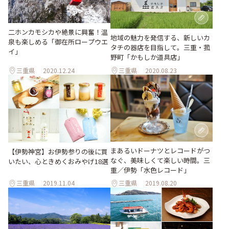
二ホンカモシカや絶景に興奮！温
地域の魅力を発信する、新しいカ
泉も楽しめる「御在所ロープウエ
タチの器店を目指して。三重・菰
イ」
野町「かもしか道具店」
三重県
2020.12.24
三重県
2020.08.23
まあるいドーナツとレコードがつ
【伊勢神宮】お伊勢参りの後に買
なぐ、美味しくて楽しい時間。三
いたい、心ときめくおみやげ18選
重／伊勢「水色レコード」
三重県
2019.11.04
三重県
2019.08.20