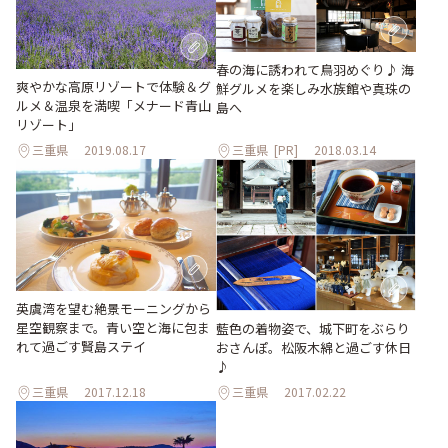
春の海に誘われて鳥羽めぐり♪ 海
爽やかな高原リゾートで体験＆グ
鮮グルメを楽しみ水族館や真珠の
ルメ＆温泉を満喫「メナード青山
島へ
リゾート」
三重県
2019.08.17
三重県
[PR]
2018.03.14
英虞湾を望む絶景モーニングから
星空観察まで。青い空と海に包ま
藍色の着物姿で、城下町をぶらり
れて過ごす賢島ステイ
おさんぽ。松阪木綿と過ごす休日
♪
三重県
2017.12.18
三重県
2017.02.22