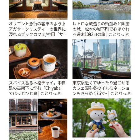
オリエント急行の客車のよう♪
レトロな蔵造りの街並みと国宝
アガサ・クリスティーの世界に
の城。松本の城下町で心ほぐれ
浸れるブックカフェ/神田「サロ
る週末1泊2日の旅 | ことりっぷ
ンクリスティ」 | ことりっぷ
スパイス香る本格チャイ。中目
東京駅近くでゆったり過ごせる
黒の高架下に佇む「Chiyaba」
カフェ6選~冬のイルミネーショ
でほっとひと息 | ことりっぷ
ンもきらめく街で~ | ことりっぷ