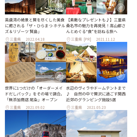
英虞湾の絶景と贅を尽くした美食
【素敵なプレゼントも♪】三重県
に癒される「ザ・ひらまつ ホテル
桑名市の魅力を再発見！高山都さ
ズ＆リゾーツ 賢島」
んとめぐる“食”を訪ねる旅へ
三重県
2022.04.18
三重県
[PR]
2021.11.12
世界に1つだけの「オーダーメイ
水辺のヴィラやドームテントまで
ドだしパック」をその場で調合。
♪ 自然の中で贅沢に過ごす関西
「無添加商店 尾粂」オープン
近郊のグランピング施設5選
三重県
2021.09.02
三重県
2021.05.23