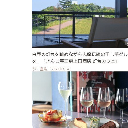
白亜の灯台を眺めながら志摩伝統の干し芋グル
を。「きんこ芋工房上田商店 灯台カフェ」
三重県
2025.07.14