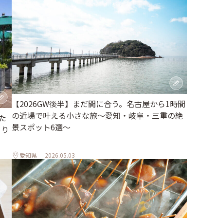
【2026GW後半】まだ間に合う。名古屋から1時間
の近場で叶える小さな旅～愛知・岐阜・三重の絶
た
景スポット6選～
とり
愛知県
2026.05.03