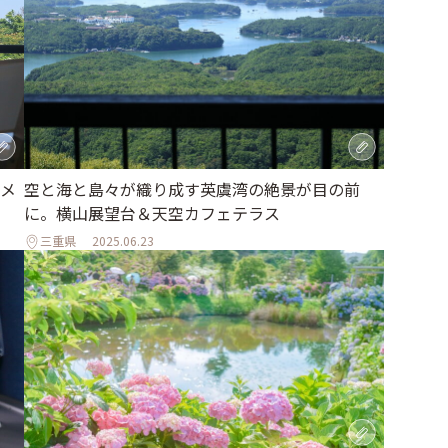
メ
空と海と島々が織り成す英虞湾の絶景が目の前
に。横山展望台＆天空カフェテラス
三重県
2025.06.23