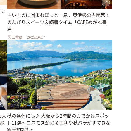
に
古いものに囲まれほっと一息。奥伊勢の古民家で
のんびりスイーツ＆読書タイム「CAFEめがね書
房」
三重県
2025.10.17
秋の連休にも♪ 大阪から2時間のおでかけスポッ
百人
ト11選～コスモスが彩る古刹や秋バラがすてきな
能
観光施設も～