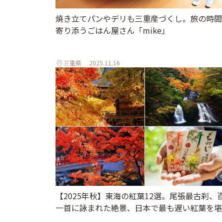
焼き立てパンやデリも三重産づくし。旅の時間
寄り添うごはん屋さん「mike」
三重県
2025.11.16
【2025年秋】東海の紅葉12選。尾張最古刹、
一首に詠まれた絶景、日本で最も遅い紅葉を堪