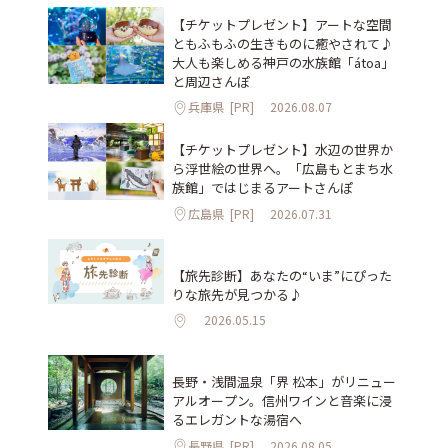
【チケットプレゼント】アートな空間
ともふもふの生きものに癒やされて♪
大人も楽しめる神戸の水族館「átoa」
と周辺さんぽ
兵庫県
[PR]
2026.08.07
【チケットプレゼント】水辺の世界か
ら浮世絵の世界へ。「広島もとまち水
族館」ではじまるアートさんぽ
広島県
[PR]
2026.07.31
【旅先診断】あなたの“いま”にぴった
りな旅先が見つかる♪
2026.05.15
長野・浅間温泉「界 松本」がリニュー
アルオープン。信州ワインと音楽に浸
るエレガントな湯宿へ
長野県
[PR]
2026.08.05