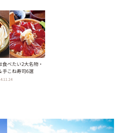
は食べたい2大名物・
＆手こね寿司6選
4.11.24