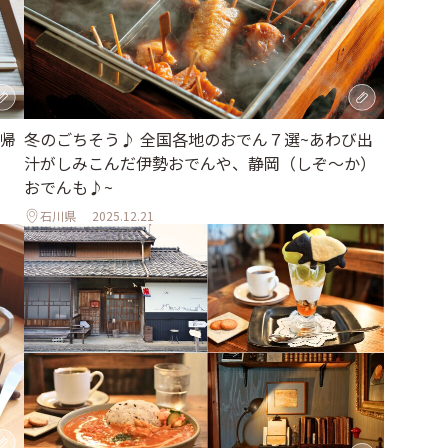
帰
冬のごちそう♪ 全国各地のおでん７選~あわび出
汁がしみこんだ伊勢おでんや、静岡（しぞ〜か）
おでんも♪~
石川県
2025.12.21