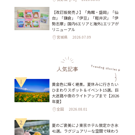
【改訂版発売♪】「角館・盛岡」「仙
台」「鎌倉」「伊豆」「軽井沢」「伊
勢志摩」国内6エリアと海外1エリアが
リニューアル
宮城県
2026.07.09
人気記事
1
黄金色に輝く絶景。夏休みに行きたい
ひまわりスポット＆イベント15選。巨
大迷路や夜のライトアップまで【2026
年夏】
全国
2026.08.01
2
夏のご褒美に♪東京ホテル限定かき氷
41選。ラグジュアリーな空間で味わう