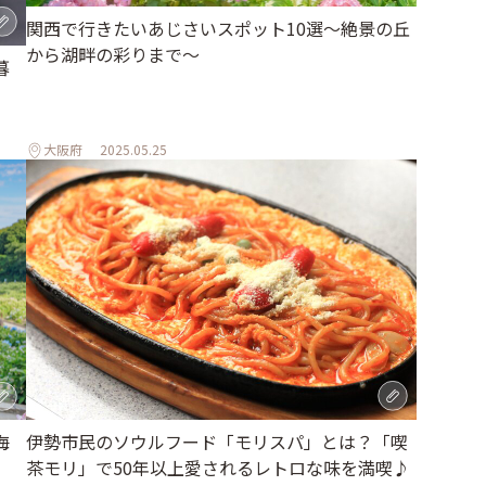
関西で行きたいあじさいスポット10選〜絶景の丘
から湖畔の彩りまで〜
暮
大阪府
2025.05.25
伊勢市民のソウルフード「モリスパ」とは？「喫
海
茶モリ」で50年以上愛されるレトロな味を満喫♪