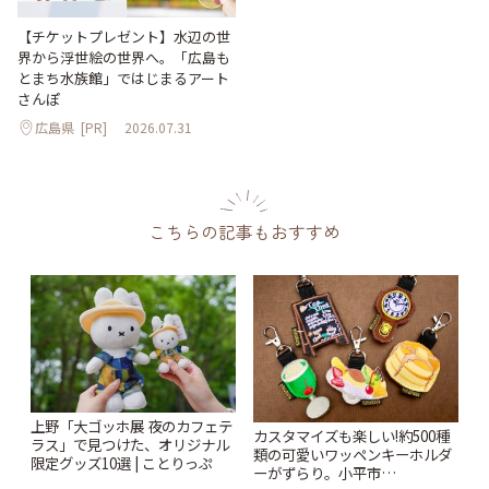
【チケットプレゼント】水辺の世
界から浮世絵の世界へ。「広島も
とまち水族館」ではじまるアート
さんぽ
広島県
[PR]
2026.07.31
こちらの記事もおすすめ
上野「大ゴッホ展 夜のカフェテ
カスタマイズも楽しい!約500種
ラス」で見つけた、オリジナル
類の可愛いワッペンキーホルダ
限定グッズ10選 | ことりっぷ
ーがずらり。小平市