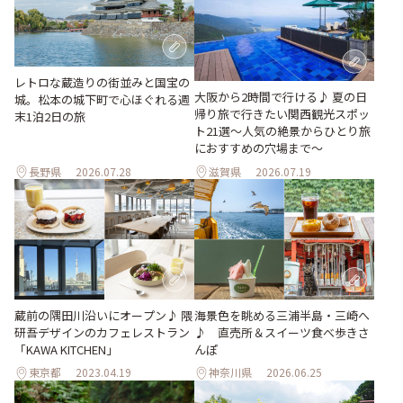
レトロな蔵造りの街並みと国宝の
大阪から2時間で行ける♪ 夏の日
城。松本の城下町で心ほぐれる週
帰り旅で行きたい関西観光スポッ
末1泊2日の旅
ト21選～人気の絶景からひとり旅
におすすめの穴場まで～
長野県
2026.07.28
滋賀県
2026.07.19
蔵前の隅田川沿いにオープン♪ 隈
海景色を眺める三浦半島・三崎へ
研吾デザインのカフェレストラン
♪ 直売所＆スイーツ食べ歩きさ
「KAWA KITCHEN」
んぽ
東京都
2023.04.19
神奈川県
2026.06.25