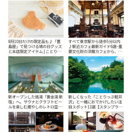
「Kimamaya T&K」 | ことりっ
ぷ
8月10日だけの限定品も♪「豊
すべて東京駅から徒歩5分以内
島屋」で見つける鳩の日グッズ
♪駅近カフェ最新ガイド6選~重
と本店限定アイテム | ことりっ
要文化財の洋館カフェから、改
ぷ
札すぐのレトロ喫茶まで~ | こと
りっぷ
新オープンした銭湯「黄金湯 新
新しくなった「ことりっぷ軽井
宿」へ。サウナとクラフトビー
沢」と一緒におでかけしたい注
ルを楽しむ癒やしのレトロ空間
目スポット13選【スタンプラリ
| ことりっぷ
ー開催中】 | ことりっぷ