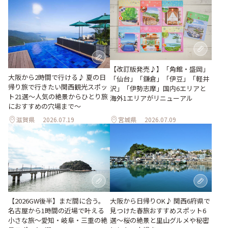
【改訂版発売♪】「角館・盛岡」
大阪から2時間で行ける♪ 夏の日
「仙台」「鎌倉」「伊豆」「軽井
帰り旅で行きたい関西観光スポッ
沢」「伊勢志摩」国内6エリアと
ト21選～人気の絶景からひとり旅
海外1エリアがリニューアル
におすすめの穴場まで～
滋賀県
2026.07.19
宮城県
2026.07.09
【2026GW後半】まだ間に合う。
大阪から日帰りOK♪ 関西6府県で
名古屋から1時間の近場で叶える
見つけた春旅おすすめスポット6
小さな旅～愛知・岐阜・三重の絶
選～桜の絶景と里山グルメや秘密