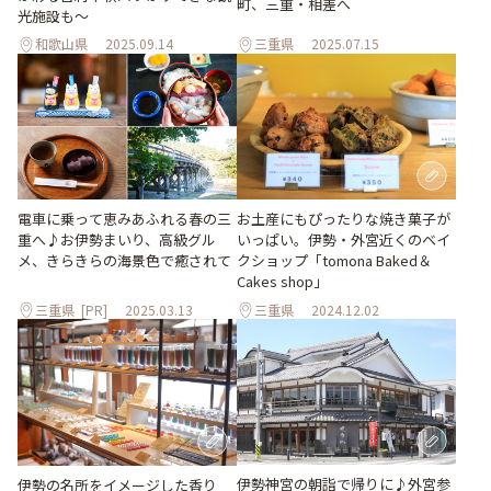
町、三重・相差へ
光施設も～
和歌山県
2025.09.14
三重県
2025.07.15
電車に乗って恵みあふれる春の三
お土産にもぴったりな焼き菓子が
重へ♪お伊勢まいり、高級グル
いっぱい。伊勢・外宮近くのベイ
メ、きらきらの海景色で癒されて
クショップ「tomona Baked＆
Cakes shop」
三重県
[PR]
2025.03.13
三重県
2024.12.02
伊勢神宮の朝詣で帰りに♪外宮参
伊勢の名所をイメージした香り