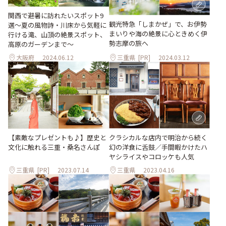
関西で避暑に訪れたいスポット9
観光特急「しまかぜ」で、お伊勢
選～夏の風物詩・川床から気軽に
まいりや海の絶景に心ときめく伊
行ける滝、山頂の絶景スポット、
勢志摩の旅へ
高原のガーデンまで～
大阪府
2024.06.12
三重県
[PR]
2024.03.12
【素敵なプレゼントも♪】歴史と
クラシカルな店内で明治から続く
文化に触れる三重・桑名さんぽ
幻の洋食に舌鼓／手間暇かけたハ
ヤシライスやコロッケも人気
三重県
[PR]
2023.07.14
三重県
2023.04.16