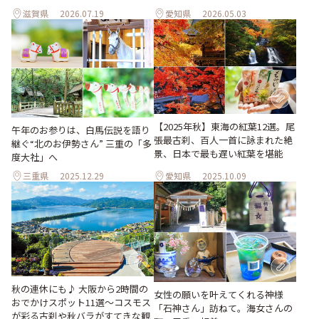
滋賀県
2026.07.19
愛知県
2026.05.03
【2025年秋】東海の紅葉12選。尾
午年のお参りは、白馬伝説を語り
張最古刹、百人一首に詠まれた絶
継ぐ“北のお伊勢さん” 三重の「多
景、日本で最も遅い紅葉を堪能
度大社」へ
三重県
2025.12.29
愛知県
2025.10.09
秋の連休にも♪ 大阪から2時間の
女性の願いを叶えてくれる神様
おでかけスポット11選～コスモス
「石神さん」訪ねて。海女さんの
が彩る古刹や秋バラがすてきな観