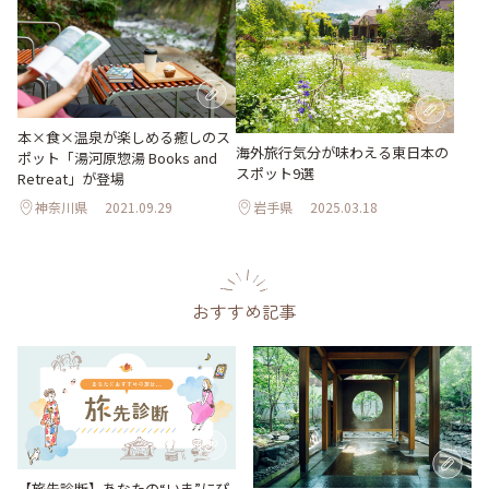
本×食×温泉が楽しめる癒しのス
海外旅行気分が味わえる東日本の
ポット「湯河原惣湯 Books and
スポット9選
Retreat」が登場
神奈川県
2021.09.29
岩手県
2025.03.18
おすすめ記事
【旅先診断】あなたの“いま”にぴ