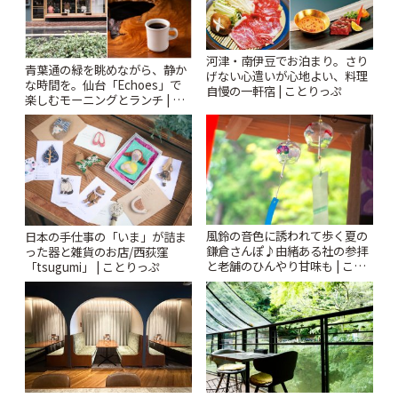
河津・南伊豆でお泊まり。さり
青葉通の緑を眺めながら、静か
げない心遣いが心地よい、料理
な時間を。仙台「Echoes」で
自慢の一軒宿 | ことりっぷ
楽しむモーニングとランチ | こ
とりっぷ
風鈴の音色に誘われて歩く夏の
日本の手仕事の「いま」が詰ま
鎌倉さんぽ♪由緒ある社の参拝
った器と雑貨のお店/西荻窪
と老舗のひんやり甘味も | こと
「tsugumi」 | ことりっぷ
りっぷ