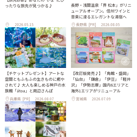
長野・浅間温泉「界 松本」がリニ
ったりな旅先が見つかる♪
ューアルオープン。信州ワインと
音楽に浸るエレガントな湯宿へ
2026.05.15
長野県
[PR]
2026.08.05
【改訂版発売♪】「角館・盛岡」
【チケットプレゼント】アートな
「仙台」「鎌倉」「伊豆」「軽井
空間ともふもふの生きものに癒や
沢」「伊勢志摩」国内6エリアと
されて♪ 大人も楽しめる神戸の水
海外1エリアがリニューアル
族館「átoa」と周辺さんぽ
兵庫県
[PR]
2026.08.07
宮城県
2026.07.09