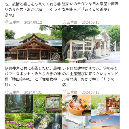
道沿いのモダンな日本家屋で贅沢
も。旅情と癒しを与えてくれる香
な朝粥を／「あそらの茶屋」
りの専門店・おかげ横丁「くつろ
ぎや」
三重県
2024.08.12
三重県
2024.08.10
伊勢神宮と共に参詣したい。最強
レトロな建物がすてき。伊勢参り
パワースポット・みちひらきの神
のお土産選びに寄りたいキャンド
様「猿田彦神社」と「佐瑠女神
ル専門店、おかげ横丁「灯りの
社」へ
店」
三重県
2024.07.31
三重県
2024.07.13