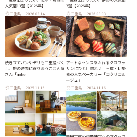
人気宿13選【2026年】
7選【2026年】
三重県
2026.03.14
三重県
2026.03.03
アートなセンスあふれるクロワッ
焼き立てパンやデリも三重産づく
サンにひと目惚れ♪ 三重・伊勢
し。旅の時間に寄り添うごはん屋
発の人気ベーカリー「コクリコル
さん「mike」
ージュ」
三重県
2025.11.16
三重県
2024.11.16
熊野古道や伊勢神宮へのアクセス