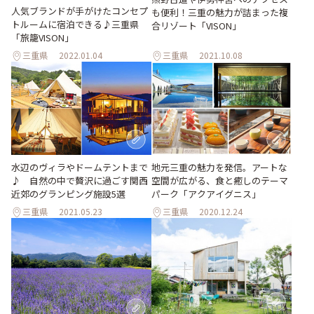
人気ブランドが手がけたコンセプ
も便利！三重の魅力が詰まった複
トルームに宿泊できる♪三重県
合リゾート「VISON」
「旅籠VISON」
三重県
2022.01.04
三重県
2021.10.08
水辺のヴィラやドームテントまで
地元三重の魅力を発信。アートな
♪ 自然の中で贅沢に過ごす関西
空間が広がる、食と癒しのテーマ
近郊のグランピング施設5選
パーク「アクアイグニス」
三重県
2021.05.23
三重県
2020.12.24