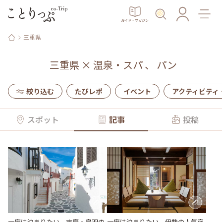
ガイド・マガジン
三重県
三重県
×
温泉・スパ
、
パン
絞り込む
たびレポ
イベント
アクティビティ
スポット
記事
投稿
一度は泊まりたい、志摩・鳥羽の
一度は泊まりたい、伊勢の人気宿