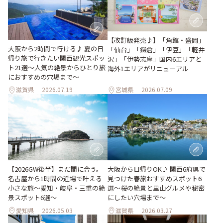
【改訂版発売♪】「角館・盛岡」
大阪から2時間で行ける♪ 夏の日
「仙台」「鎌倉」「伊豆」「軽井
帰り旅で行きたい関西観光スポッ
沢」「伊勢志摩」国内6エリアと
ト21選～人気の絶景からひとり旅
海外1エリアがリニューアル
におすすめの穴場まで～
滋賀県
2026.07.19
宮城県
2026.07.09
【2026GW後半】まだ間に合う。
大阪から日帰りOK♪ 関西6府県で
名古屋から1時間の近場で叶える
見つけた春旅おすすめスポット6
小さな旅～愛知・岐阜・三重の絶
選～桜の絶景と里山グルメや秘密
景スポット6選～
にしたい穴場まで～
愛知県
2026.05.03
滋賀県
2026.03.27