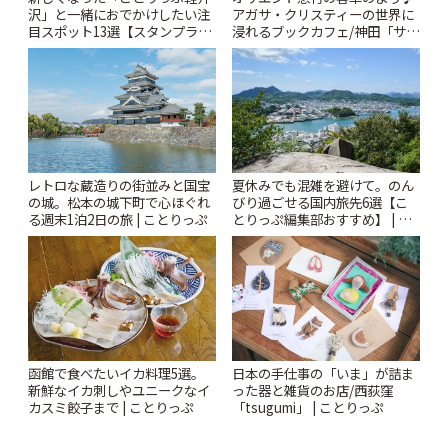
沢」と一緒におでかけしたい注
アガサ・クリスティーの世界に
目スポット13選【スタンプラリ
浸れるブックカフェ/神田「サロ
ー開催中】 | ことりっぷ
ンクリスティ」 | ことりっぷ
レトロな蔵造りの街並みと国宝
夏休みでも混雑を避けて。のん
の城。松本の城下町で心ほぐれ
びり過ごせる国内旅先6選【こ
る週末1泊2日の旅 | ことりっぷ
とりっぷ編集部おすすめ】 | こ
とりっぷ
函館で食べたいイカ料理5選。
日本の手仕事の「いま」が詰ま
新鮮なイカ刺しやユニークなイ
った器と雑貨のお店/西荻窪
カスミ餃子まで | ことりっぷ
「tsugumi」 | ことりっぷ