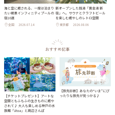
海と空に癒される、一度は泊まり
新オープンした銭湯「黄金湯 新
たい絶景インフィニティプールの
宿」へ。サウナとクラフトビール
宿10選
を楽しむ癒やしのレトロ空間
全国
2026.07.14
東京都
2026.08.06
おすすめ記事
【旅先診断】あなたの“いま”にぴ
ったりな旅先が見つかる♪
【チケットプレゼント】アートな
空間ともふもふの生きものに癒や
されて♪ 大人も楽しめる神戸の水
族館「átoa」と周辺さんぽ