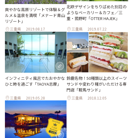
北欧デザインをちりばめた別荘の
爽やかな高原リゾートで体験＆グ
ようなベーカリー＆カフェ／三
ルメ＆温泉を満喫「メナード青山
重・菰野町「OTTER HAJEK」
リゾート」
三重県
2019.08.17
三重県
2019.07.22
インフィニティ風呂でたおやかな
鈴鹿名物！50種類以上のスイーツ
ひと時を過ごす「TAOYA志摩」
サンドや変わり種がいただける専
門店「鞍馬サンド」
三重県
2019.05.28
三重県
2018.12.05