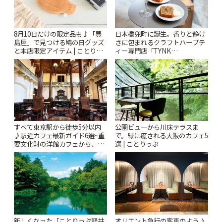
8月10日だけの限定品も♪「豊
日本橋兜町に誕生。香りと静け
島屋」で見つける鳩の日グッズ
さに包まれるクラフトハーブテ
と本店限定アイテム | ことりっ
ィー専門店「TYNK
ぷ
Kabutocho」 | ことりっぷ
すべて東京駅から徒歩5分以内
公園ビューから川床テラスま
♪駅近カフェ最新ガイド6選~重
で。緑に癒される大阪のカフェ5
要文化財の洋館カフェから、改
選 | ことりっぷ
札すぐのレトロ喫茶まで~ | こと
りっぷ
新しくなった「ことりっぷ軽井
オリエント急行の客車のよう♪