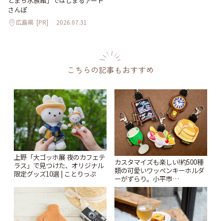
とまち水族館」ではじまるアート
さんぽ
広島県
[PR]
2026.07.31
こちらの記事もおすすめ
上野「大ゴッホ展 夜のカフェテ
カスタマイズも楽しい!約500種
ラス」で見つけた、オリジナル
類の可愛いワッペンキーホルダ
限定グッズ10選 | ことりっぷ
ーがずらり。小平市
「Kimamaya T&K」 | ことりっ
ぷ