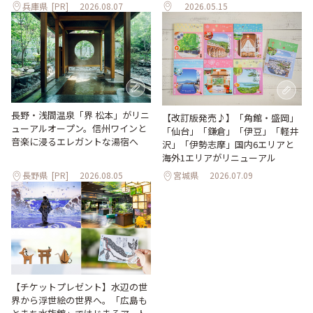
兵庫県
[PR]
2026.08.07
2026.05.15
長野・浅間温泉「界 松本」がリニ
【改訂版発売♪】「角館・盛岡」
ューアルオープン。信州ワインと
「仙台」「鎌倉」「伊豆」「軽井
音楽に浸るエレガントな湯宿へ
沢」「伊勢志摩」国内6エリアと
海外1エリアがリニューアル
長野県
[PR]
2026.08.05
宮城県
2026.07.09
【チケットプレゼント】水辺の世
界から浮世絵の世界へ。「広島も