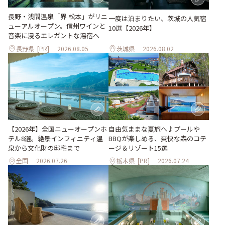
長野・浅間温泉「界 松本」がリニ
一度は泊まりたい、茨城の人気宿
ューアルオープン。信州ワインと
10選【2026年】
音楽に浸るエレガントな湯宿へ
長野県
[PR]
2026.08.05
茨城県
2026.08.02
自由気ままな夏旅へ♪プールや
【2026年】全国ニューオープンホ
BBQが楽しめる、爽快な森のコテ
テル8選。絶景インフィニティ温
ージ＆リゾート15選
泉から文化財の邸宅まで
全国
2026.07.26
栃木県
[PR]
2026.07.24