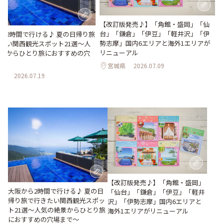
【改訂版発売♪】「角館・盛岡」「仙
台」「鎌倉」「伊豆」「軽井沢」「伊
ら2時間で行ける♪ 夏の日帰り旅
勢志摩」国内6エリアと海外1エリアが
たい関西観光スポット21選～人
リニューアル
景からひとり旅におすすめの穴
～
宮城県
2026.07.09
県
2026.07.19
【改訂版発売♪】「角館・盛岡」
大阪から2時間で行ける♪ 夏の日
「仙台」「鎌倉」「伊豆」「軽井
帰り旅で行きたい関西観光スポッ
沢」「伊勢志摩」国内6エリアと
ト21選～人気の絶景からひとり旅
海外1エリアがリニューアル
におすすめの穴場まで～