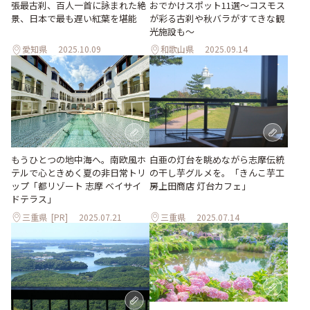
おでかけスポット11選～コスモス
張最古刹、百人一首に詠まれた絶
が彩る古刹や秋バラがすてきな観
景、日本で最も遅い紅葉を堪能
光施設も～
愛知県
2025.10.09
和歌山県
2025.09.14
もうひとつの地中海へ。南欧風ホ
白亜の灯台を眺めながら志摩伝統
テルで心ときめく夏の非日常トリ
の干し芋グルメを。「きんこ芋工
ップ「都リゾート 志摩 ベイサイ
房上田商店 灯台カフェ」
ドテラス」
三重県
[PR]
2025.07.21
三重県
2025.07.14