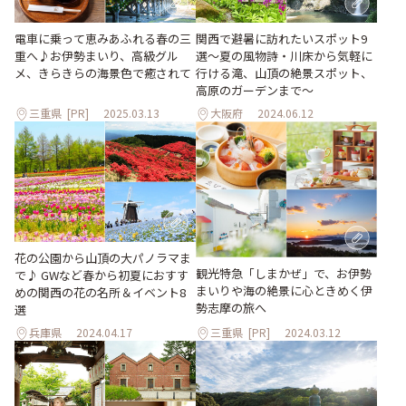
関西で避暑に訪れたいスポット9
電車に乗って恵みあふれる春の三
選～夏の風物詩・川床から気軽に
重へ♪お伊勢まいり、高級グル
行ける滝、山頂の絶景スポット、
メ、きらきらの海景色で癒されて
高原のガーデンまで～
三重県
[PR]
2025.03.13
大阪府
2024.06.12
花の公園から山頂の大パノラマま
観光特急「しまかぜ」で、お伊勢
で♪ GWなど春から初夏におすす
まいりや海の絶景に心ときめく伊
めの関西の花の名所＆イベント8
勢志摩の旅へ
選
兵庫県
2024.04.17
三重県
[PR]
2024.03.12