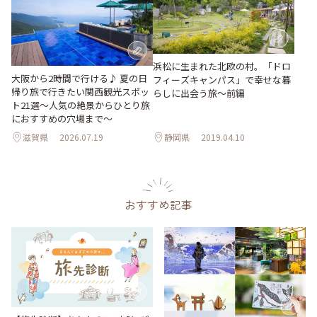
浜松に生まれた北欧の村。「ドロ
大阪から2時間で行ける♪ 夏の日
フィーズキャンパス」で幸せな暮
帰り旅で行きたい関西観光スポッ
らしに出会う旅～前編
ト21選～人気の絶景からひとり旅
におすすめの穴場まで～
滋賀県
2026.07.19
静岡県
2019.04.10
おすすめ記事