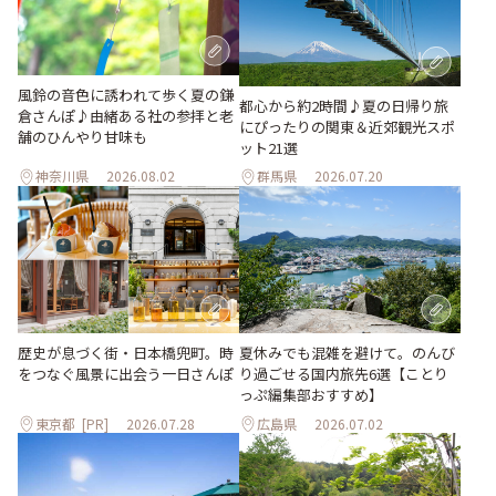
風鈴の音色に誘われて歩く夏の鎌
都心から約2時間♪夏の日帰り旅
倉さんぽ♪由緒ある社の参拝と老
にぴったりの関東＆近郊観光スポ
舗のひんやり甘味も
ット21選
神奈川県
2026.08.02
群馬県
2026.07.20
歴史が息づく街・日本橋兜町。時
夏休みでも混雑を避けて。のんび
をつなぐ風景に出会う一日さんぽ
り過ごせる国内旅先6選【ことり
っぷ編集部おすすめ】
東京都
[PR]
2026.07.28
広島県
2026.07.02