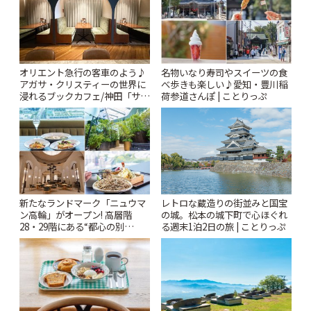
オリエント急行の客車のよう♪
名物いなり寿司やスイーツの食
アガサ・クリスティーの世界に
べ歩きも楽しい♪愛知・豊川稲
浸れるブックカフェ/神田「サロ
荷参道さんぽ | ことりっぷ
ンクリスティ」 | ことりっぷ
新たなランドマーク「ニュウマ
レトロな蔵造りの街並みと国宝
ン高輪」がオープン! 高層階
の城。松本の城下町で心ほぐれ
28・29階にある“都心の別
る週末1泊2日の旅 | ことりっぷ
荘”「ルフトバウム」とは? | こ
とりっぷ