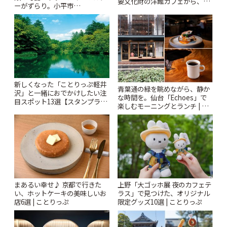
要文化財の洋館カフェから、改
ーがずらり。小平市
札すぐのレトロ喫茶まで~ | こと
「Kimamaya T&K」 | ことりっ
りっぷ
ぷ
新しくなった「ことりっぷ軽井
青葉通の緑を眺めながら、静か
沢」と一緒におでかけしたい注
な時間を。仙台「Echoes」で
目スポット13選【スタンプラリ
楽しむモーニングとランチ | こ
ー開催中】 | ことりっぷ
とりっぷ
まあるい幸せ♪ 京都で行きた
上野「大ゴッホ展 夜のカフェテ
い、ホットケーキの美味しいお
ラス」で見つけた、オリジナル
店6選 | ことりっぷ
限定グッズ10選 | ことりっぷ