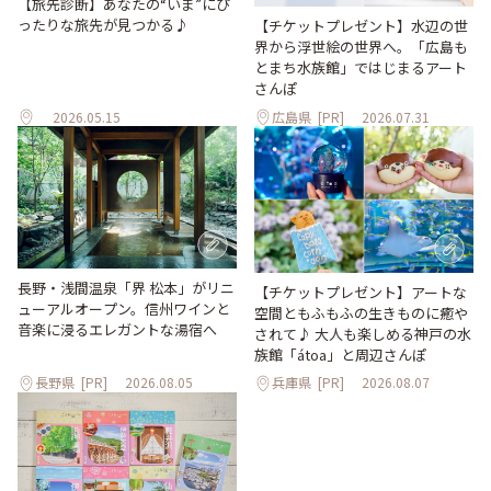
【旅先診断】あなたの“いま”にぴ
ったりな旅先が見つかる♪
【チケットプレゼント】水辺の世
界から浮世絵の世界へ。「広島も
とまち水族館」ではじまるアート
さんぽ
2026.05.15
広島県
[PR]
2026.07.31
長野・浅間温泉「界 松本」がリニ
【チケットプレゼント】アートな
ューアルオープン。信州ワインと
空間ともふもふの生きものに癒や
音楽に浸るエレガントな湯宿へ
されて♪ 大人も楽しめる神戸の水
族館「átoa」と周辺さんぽ
長野県
[PR]
2026.08.05
兵庫県
[PR]
2026.08.07