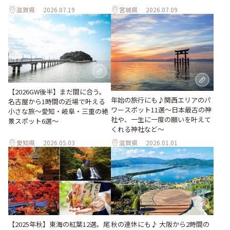
滋賀県
2026.07.19
宮城県
2026.07.09
【2026GW後半】まだ間に合う。
年始の旅行にも♪関西エリアのパ
名古屋から1時間の近場で叶える
ワースポット11選～日本最古の神
小さな旅～愛知・岐阜・三重の絶
社や、一生に一度の願いを叶えて
景スポット6選～
くれる神社など～
愛知県
2026.05.03
滋賀県
2026.01.01
秋の連休にも♪ 大阪から2時間の
【2025年秋】東海の紅葉12選。尾