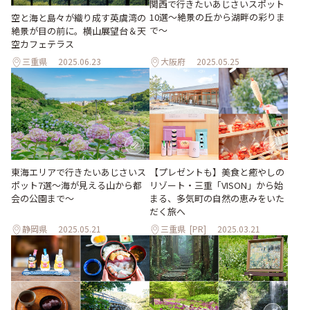
関西で行きたいあじさいスポット
10選〜絶景の丘から湖畔の彩りま
空と海と島々が織り成す英虞湾の
で〜
絶景が目の前に。横山展望台＆天
空カフェテラス
三重県
2025.06.23
大阪府
2025.05.25
【プレゼントも】美食と癒やしの
東海エリアで行きたいあじさいス
リゾート・三重「VISON」から始
ポット7選～海が見える山から都
まる、多気町の自然の恵みをいた
会の公園まで～
だく旅へ
静岡県
2025.05.21
三重県
[PR]
2025.03.21