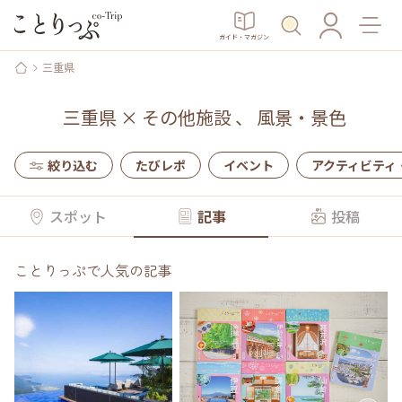
ガイド・マガジン
三重県
三重県
×
その他施設
、
風景・景色
絞り込む
たびレポ
イベント
アクティビティ
スポット
記事
投稿
ことりっぷで人気の記事