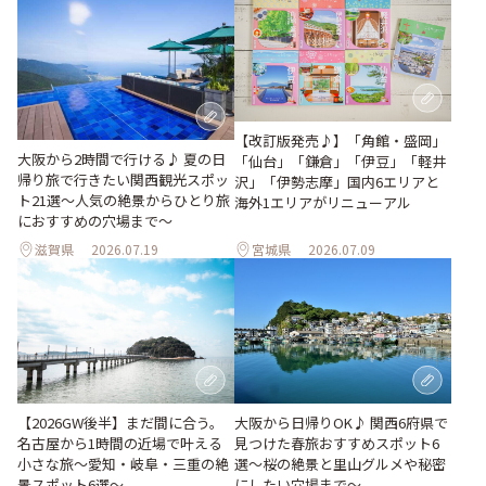
【改訂版発売♪】「角館・盛岡」
大阪から2時間で行ける♪ 夏の日
「仙台」「鎌倉」「伊豆」「軽井
帰り旅で行きたい関西観光スポッ
沢」「伊勢志摩」国内6エリアと
ト21選～人気の絶景からひとり旅
海外1エリアがリニューアル
におすすめの穴場まで～
滋賀県
2026.07.19
宮城県
2026.07.09
【2026GW後半】まだ間に合う。
大阪から日帰りOK♪ 関西6府県で
名古屋から1時間の近場で叶える
見つけた春旅おすすめスポット6
小さな旅～愛知・岐阜・三重の絶
選～桜の絶景と里山グルメや秘密
景スポット6選～
にしたい穴場まで～