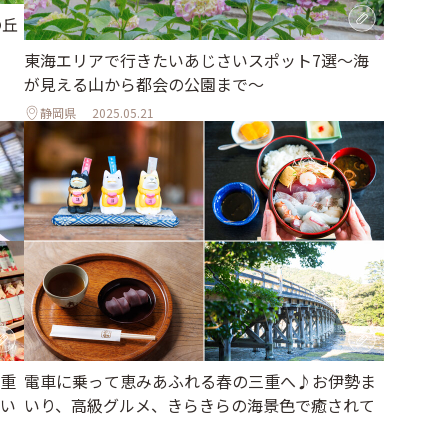
の丘
東海エリアで行きたいあじさいスポット7選～海
が見える山から都会の公園まで～
静岡県
2025.05.21
重
電車に乗って恵みあふれる春の三重へ♪お伊勢ま
をい
いり、高級グルメ、きらきらの海景色で癒されて