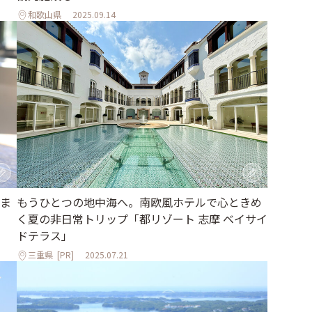
和歌山県
2025.09.14
ま
もうひとつの地中海へ。南欧風ホテルで心ときめ
く夏の非日常トリップ「都リゾート 志摩 ベイサイ
ドテラス」
三重県
[PR]
2025.07.21