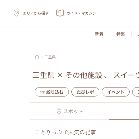
エリアから探す
ガイド・マガジン
新着
特集
三重県
三重県
×
その他施設
、
スイー
絞り込む
たびレポ
イベント
スポット
ことりっぷで人気の記事