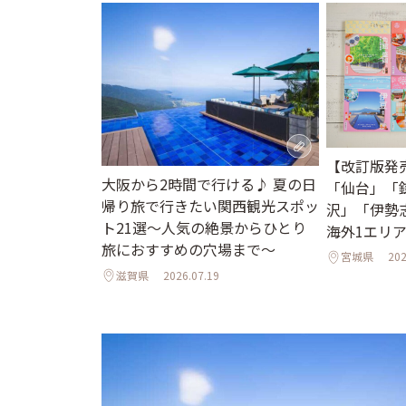
【改訂版発
大阪から2時間で行ける♪ 夏の日
「仙台」「
帰り旅で行きたい関西観光スポッ
沢」「伊勢
ト21選～人気の絶景からひとり
海外1エリ
旅におすすめの穴場まで～
宮城県
202
滋賀県
2026.07.19