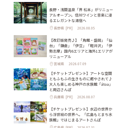
長野・浅間温泉「界 松本」がリニュー
アルオープン。信州ワインと音楽に浸
るエレガントな湯宿へ
長野県
[PR]
2026.08.05
【改訂版発売♪】「角館・盛岡」「仙
台」「鎌倉」「伊豆」「軽井沢」「伊
勢志摩」国内6エリアと海外1エリアが
リニューアル
宮城県
2026.07.09
【チケットプレゼント】アートな空間
ともふもふの生きものに癒やされて♪
大人も楽しめる神戸の水族館「átoa」
と周辺さんぽ
兵庫県
[PR]
2026.08.07
【チケットプレゼント】水辺の世界か
ら浮世絵の世界へ。「広島もとまち水
族館」ではじまるアートさんぽ
広島県
[PR]
2026.07.31