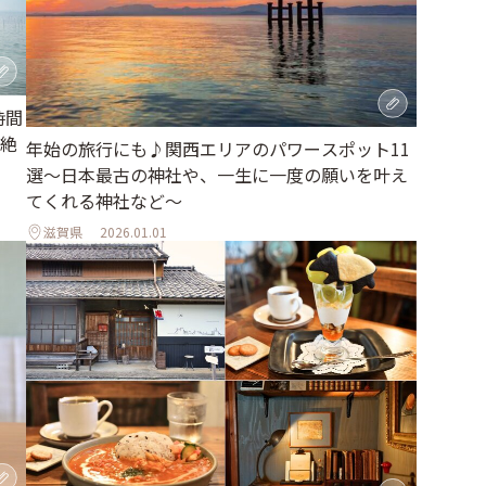
時間
絶
年始の旅行にも♪関西エリアのパワースポット11
選～日本最古の神社や、一生に一度の願いを叶え
てくれる神社など～
滋賀県
2026.01.01