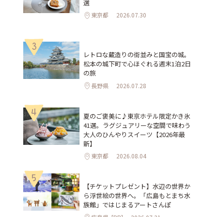
選
東京都
2026.07.30
3
レトロな蔵造りの街並みと国宝の城。
松本の城下町で心ほぐれる週末1泊2日
の旅
長野県
2026.07.28
4
夏のご褒美に♪東京ホテル限定かき氷
41選。ラグジュアリーな空間で味わう
大人のひんやりスイーツ【2026年最
新】
東京都
2026.08.04
5
【チケットプレゼント】水辺の世界か
ら浮世絵の世界へ。「広島もとまち水
族館」ではじまるアートさんぽ