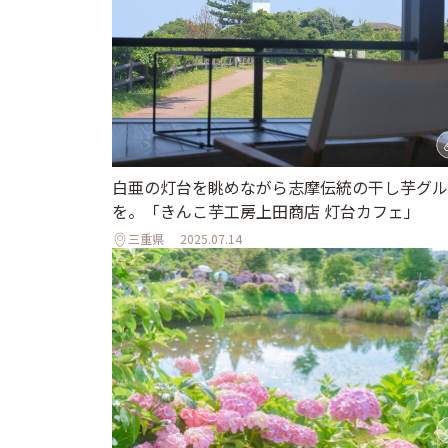
白亜の灯台を眺めながら志摩伝統の干し芋グル
を。「きんこ芋工房上田商店 灯台カフェ」
三重県
2025.07.14