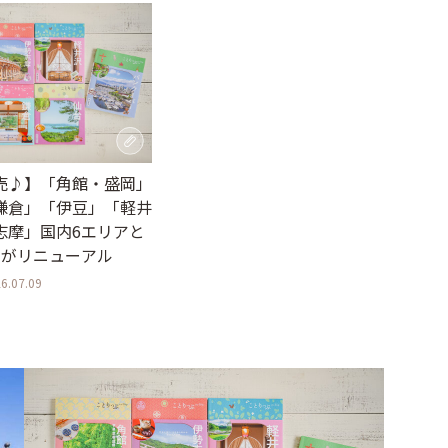
売♪】「角館・盛岡」
鎌倉」「伊豆」「軽井
志摩」国内6エリアと
アがリニューアル
6.07.09