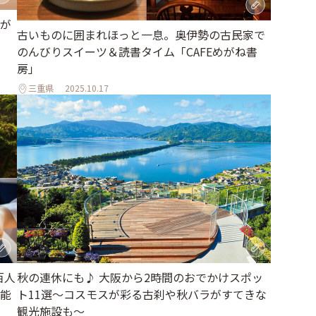
が
古いものに囲まれほっと一息。奥伊勢の古民家で
のんびりスイーツ＆読書タイム「CAFEめがね書
房」
三重県
2025.10.17
秋の連休にも♪ 大阪から2時間のおでかけスポッ
百人
ト11選～コスモスが彩る古刹や秋バラがすてきな
能
観光施設も～