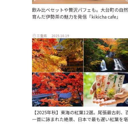
飲み比べセットや贅沢パフェも。大台町の自然
育んだ伊勢茶の魅力を発信「kikicha cafe」
三重県
2025.10.19
【2025年秋】東海の紅葉12選。尾張最古刹、
一首に詠まれた絶景、日本で最も遅い紅葉を堪