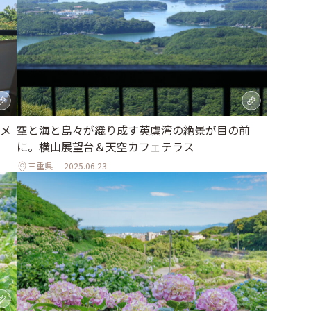
メ
空と海と島々が織り成す英虞湾の絶景が目の前
に。横山展望台＆天空カフェテラス
三重県
2025.06.23