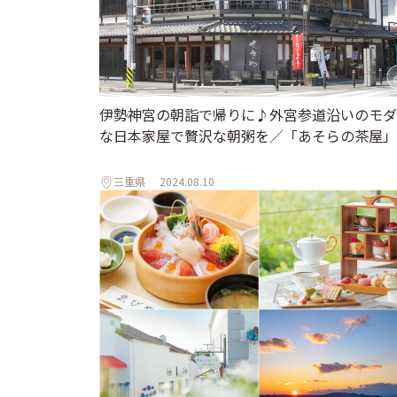
伊勢神宮の朝詣で帰りに♪外宮参道沿いのモダ
な日本家屋で贅沢な朝粥を／「あそらの茶屋」
三重県
2024.08.10