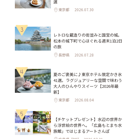
選
東京都
2026.07.30
3
レトロな蔵造りの街並みと国宝の城。
松本の城下町で心ほぐれる週末1泊2日
の旅
長野県
2026.07.28
4
夏のご褒美に♪東京ホテル限定かき氷
41選。ラグジュアリーな空間で味わう
大人のひんやりスイーツ【2026年最
新】
東京都
2026.08.04
5
【チケットプレゼント】水辺の世界か
ら浮世絵の世界へ。「広島もとまち水
族館」ではじまるアートさんぽ