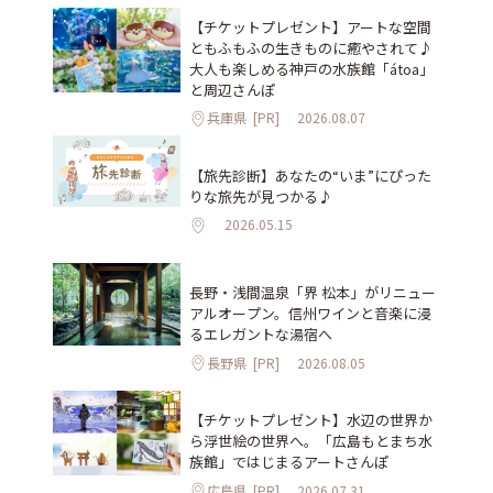
【チケットプレゼント】アートな空間
ともふもふの生きものに癒やされて♪
大人も楽しめる神戸の水族館「átoa」
と周辺さんぽ
兵庫県
[PR]
2026.08.07
【旅先診断】あなたの“いま”にぴった
りな旅先が見つかる♪
2026.05.15
長野・浅間温泉「界 松本」がリニュー
アルオープン。信州ワインと音楽に浸
るエレガントな湯宿へ
長野県
[PR]
2026.08.05
【チケットプレゼント】水辺の世界か
ら浮世絵の世界へ。「広島もとまち水
族館」ではじまるアートさんぽ
広島県
[PR]
2026.07.31