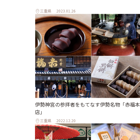
三重県
2023.01.26
伊勢神宮の参拝者をもてなす伊勢名物「赤福本
店」
三重県
2022.12.20