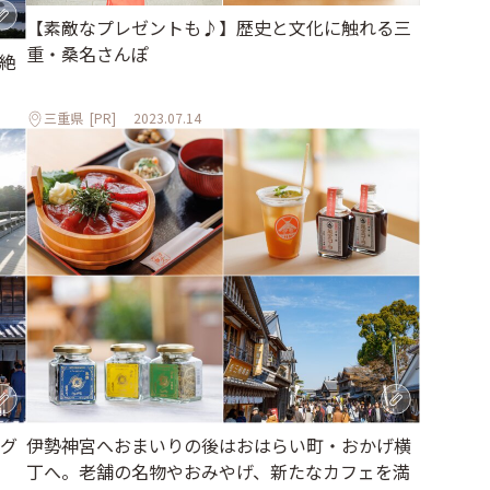
【素敵なプレゼントも♪】歴史と文化に触れる三
重・桑名さんぽ
絶
三重県
[PR]
2023.07.14
グ
伊勢神宮へおまいりの後はおはらい町・おかげ横
丁へ。老舗の名物やおみやげ、新たなカフェを満