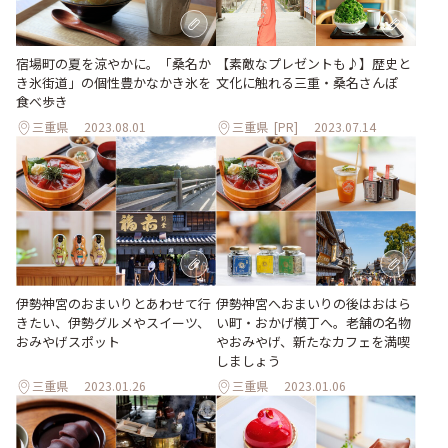
宿場町の夏を涼やかに。「桑名か
【素敵なプレゼントも♪】歴史と
き氷街道」の個性豊かなかき氷を
文化に触れる三重・桑名さんぽ
食べ歩き
三重県
2023.08.01
三重県
[PR]
2023.07.14
伊勢神宮のおまいりとあわせて行
伊勢神宮へおまいりの後はおはら
きたい、伊勢グルメやスイーツ、
い町・おかげ横丁へ。老舗の名物
おみやげスポット
やおみやげ、新たなカフェを満喫
しましょう
三重県
2023.01.26
三重県
2023.01.06