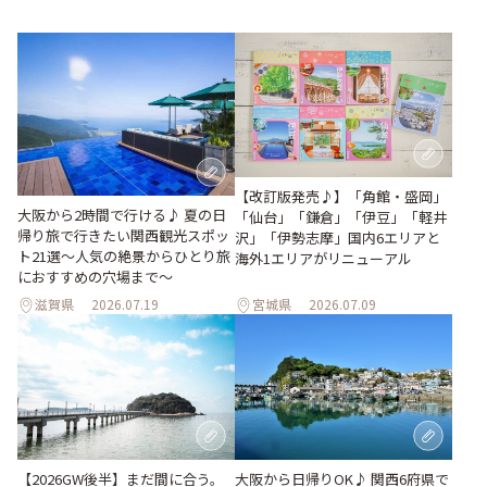
【改訂版発売♪】「角館・盛岡」
大阪から2時間で行ける♪ 夏の日
「仙台」「鎌倉」「伊豆」「軽井
帰り旅で行きたい関西観光スポッ
沢」「伊勢志摩」国内6エリアと
ト21選～人気の絶景からひとり旅
海外1エリアがリニューアル
におすすめの穴場まで～
滋賀県
2026.07.19
宮城県
2026.07.09
【2026GW後半】まだ間に合う。
大阪から日帰りOK♪ 関西6府県で