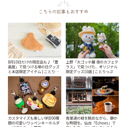
こちらの記事もおすすめ
8月10日だけの限定品も♪「豊
上野「大ゴッホ展 夜のカフェテ
島屋」で見つける鳩の日グッズ
ラス」で見つけた、オリジナル
と本店限定アイテム | ことりっ
限定グッズ10選 | ことりっぷ
ぷ
カスタマイズも楽しい!約500種
青葉通の緑を眺めながら、静か
類の可愛いワッペンキーホルダ
な時間を。仙台「Echoes」で