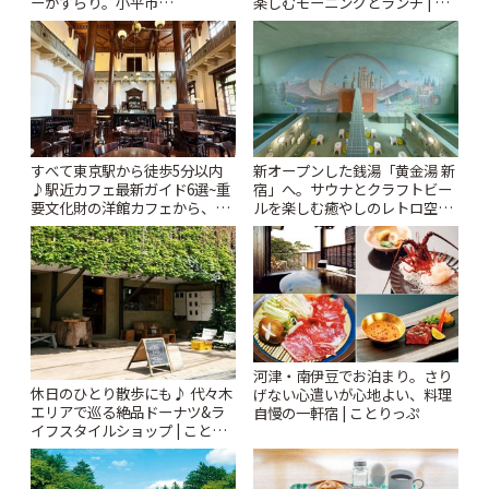
ーがずらり。小平市
楽しむモーニングとランチ | こ
「Kimamaya T&K」 | ことりっ
とりっぷ
ぷ
すべて東京駅から徒歩5分以内
新オープンした銭湯「黄金湯 新
♪駅近カフェ最新ガイド6選~重
宿」へ。サウナとクラフトビー
要文化財の洋館カフェから、改
ルを楽しむ癒やしのレトロ空間
札すぐのレトロ喫茶まで~ | こと
| ことりっぷ
りっぷ
河津・南伊豆でお泊まり。さり
休日のひとり散歩にも♪ 代々木
げない心遣いが心地よい、料理
エリアで巡る絶品ドーナツ&ラ
自慢の一軒宿 | ことりっぷ
イフスタイルショップ | ことり
っぷ