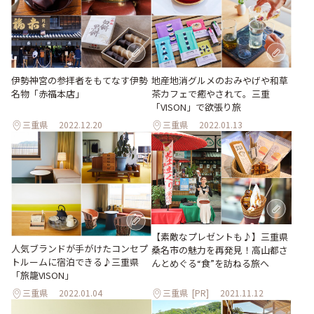
伊勢神宮の参拝者をもてなす伊勢
地産地消グルメのおみやげや和草
名物「赤福本店」
茶カフェで癒やされて。三重
「VISON」で欲張り旅
三重県
2022.12.20
三重県
2022.01.13
【素敵なプレゼントも♪】三重県
人気ブランドが手がけたコンセプ
桑名市の魅力を再発見！高山都さ
トルームに宿泊できる♪三重県
んとめぐる“食”を訪ねる旅へ
「旅籠VISON」
三重県
2022.01.04
三重県
[PR]
2021.11.12