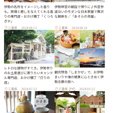
伊勢神宮の朝詣で帰りに♪外宮参
伊勢の名所をイメージした香り
道沿いのモダンな日本家屋で贅沢
も。旅情と癒しを与えてくれる香
な朝粥を／「あそらの茶屋」
りの専門店・おかげ横丁「くつろ
ぎや」
三重県
2024.08.12
三重県
2024.08.10
レトロな建物がすてき。伊勢参り
観光特急「しまかぜ」で、お伊勢
のお土産選びに寄りたいキャンド
まいりや海の絶景に心ときめく伊
ル専門店、おかげ横丁「灯りの
勢志摩の旅へ
店」
三重県
2024.07.13
三重県
[PR]
2024.03.12