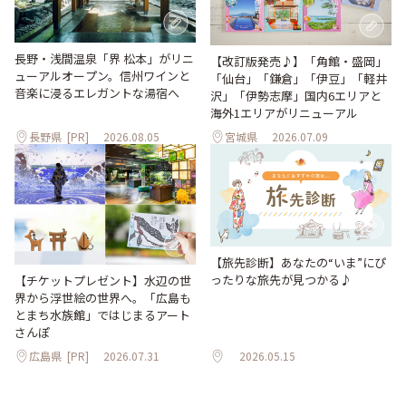
長野・浅間温泉「界 松本」がリニ
【改訂版発売♪】「角館・盛岡」
ューアルオープン。信州ワインと
「仙台」「鎌倉」「伊豆」「軽井
音楽に浸るエレガントな湯宿へ
沢」「伊勢志摩」国内6エリアと
海外1エリアがリニューアル
長野県
[PR]
2026.08.05
宮城県
2026.07.09
【旅先診断】あなたの“いま”にぴ
ったりな旅先が見つかる♪
【チケットプレゼント】水辺の世
界から浮世絵の世界へ。「広島も
とまち水族館」ではじまるアート
さんぽ
広島県
[PR]
2026.07.31
2026.05.15