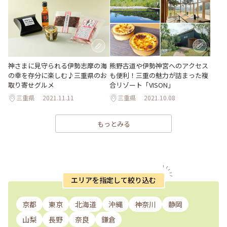
神さまに見守られる伊勢志摩の海
熊野古道や伊勢神宮へのアクセス
の幸を存分に楽しむ♪三重県のお
も便利！三重の魅力が詰まった複
取り寄せグルメ
合リゾート「VISON」
三重県
2021.11.11
三重県
2021.10.08
もっとみる
エリアを指定して絞り込む
京都
東京
北海道
沖縄
神奈川
静岡
山梨
長野
奈良
鎌倉