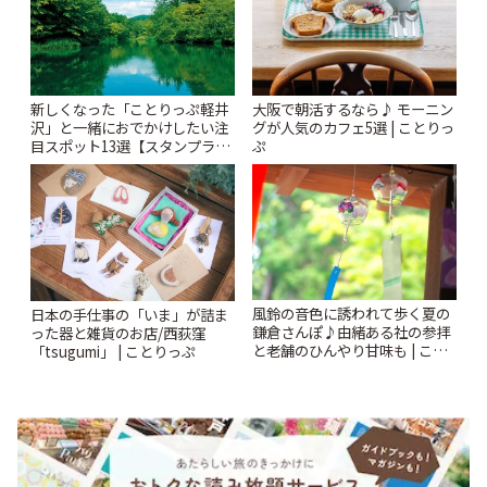
新しくなった「ことりっぷ軽井
大阪で朝活するなら♪ モーニン
沢」と一緒におでかけしたい注
グが人気のカフェ5選 | ことりっ
目スポット13選【スタンプラリ
ぷ
ー開催中】 | ことりっぷ
風鈴の音色に誘われて歩く夏の
日本の手仕事の「いま」が詰ま
鎌倉さんぽ♪由緒ある社の参拝
った器と雑貨のお店/西荻窪
と老舗のひんやり甘味も | こと
「tsugumi」 | ことりっぷ
りっぷ