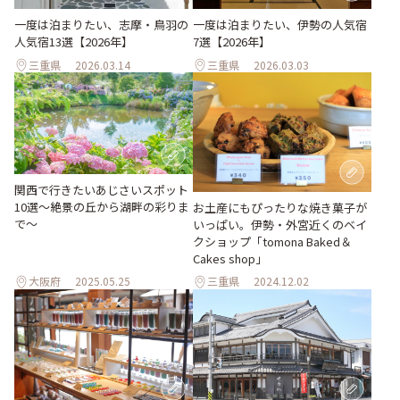
一度は泊まりたい、志摩・鳥羽の
一度は泊まりたい、伊勢の人気宿
人気宿13選【2026年】
7選【2026年】
三重県
2026.03.14
三重県
2026.03.03
関西で行きたいあじさいスポット
10選〜絶景の丘から湖畔の彩りま
お土産にもぴったりな焼き菓子が
で〜
いっぱい。伊勢・外宮近くのベイ
クショップ「tomona Baked＆
Cakes shop」
大阪府
2025.05.25
三重県
2024.12.02