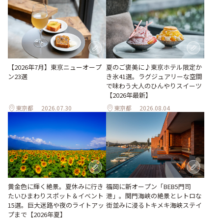
【2026年7月】東京ニューオープ
夏のご褒美に♪東京ホテル限定か
ン23選
き氷41選。ラグジュアリーな空間
で味わう大人のひんやりスイーツ
【2026年最新】
東京都
2026.07.30
東京都
2026.08.04
黄金色に輝く絶景。夏休みに行き
福岡に新オープン「BEB5門司
たいひまわりスポット＆イベント
港」。関門海峡の絶景とレトロな
15選。巨大迷路や夜のライトアッ
街並みに浸るトキメキ海峡ステイ
プまで【2026年夏】