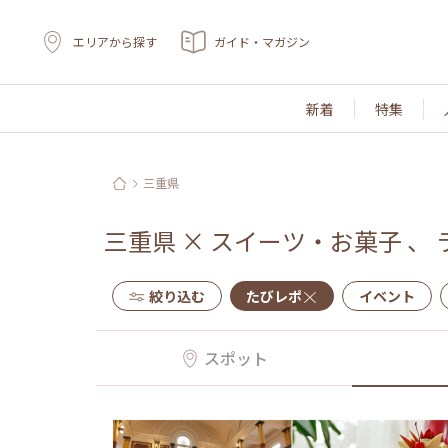
エリアから探す
ガイド・マガジン
新着
特集
三重県
三重県
×
スイーツ・お菓子
、
絞り込む
たびレポ
イベント
スポット