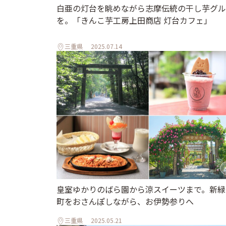
白亜の灯台を眺めながら志摩伝統の干し芋グル
を。「きんこ芋工房上田商店 灯台カフェ」
三重県
2025.07.14
皇室ゆかりのばら園から涼スイーツまで。新緑
町をおさんぽしながら、お伊勢参りへ
三重県
2025.05.21