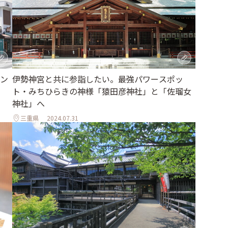
ン
伊勢神宮と共に参詣したい。最強パワースポッ
ト・みちひらきの神様「猿田彦神社」と「佐瑠女
神社」へ
三重県
2024.07.31