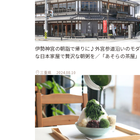
伊勢神宮の朝詣で帰りに♪外宮参道沿いのモダ
な日本家屋で贅沢な朝粥を／「あそらの茶屋」
三重県
2024.08.10