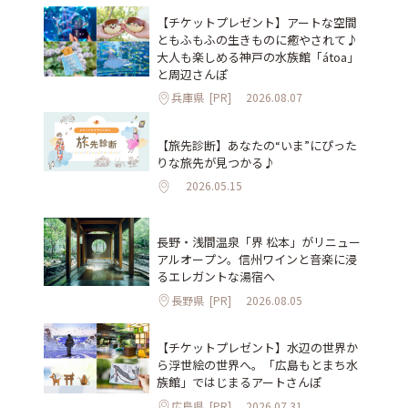
【チケットプレゼント】アートな空間
ともふもふの生きものに癒やされて♪
大人も楽しめる神戸の水族館「átoa」
と周辺さんぽ
兵庫県
[PR]
2026.08.07
【旅先診断】あなたの“いま”にぴった
りな旅先が見つかる♪
2026.05.15
長野・浅間温泉「界 松本」がリニュー
アルオープン。信州ワインと音楽に浸
るエレガントな湯宿へ
長野県
[PR]
2026.08.05
【チケットプレゼント】水辺の世界か
ら浮世絵の世界へ。「広島もとまち水
族館」ではじまるアートさんぽ
広島県
[PR]
2026.07.31