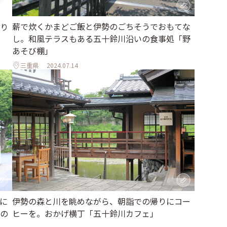
薪で炊くかまどご飯と伊勢のごちそうでおもてな
り
し。和風テラスもある五十鈴川沿いの食事処「野
あそび棚」
三重県
2024.07.14
に
伊勢の森と川を眺めながら、朝詣での帰りにコー
の
ヒーを。おかげ横丁「五十鈴川カフェ」