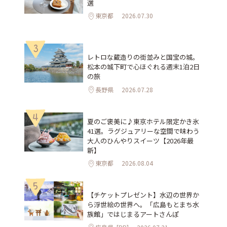
選
東京都
2026.07.30
3
レトロな蔵造りの街並みと国宝の城。
松本の城下町で心ほぐれる週末1泊2日
の旅
長野県
2026.07.28
4
夏のご褒美に♪東京ホテル限定かき氷
41選。ラグジュアリーな空間で味わう
大人のひんやりスイーツ【2026年最
新】
東京都
2026.08.04
5
【チケットプレゼント】水辺の世界か
ら浮世絵の世界へ。「広島もとまち水
族館」ではじまるアートさんぽ